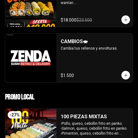
wantan.

- Pollo, queso, cebollin bañado en salsa 
coreana gratinado coronado con 
wantan.

$18.000
$23.500
-kanikama, palta envuelto en sesamo.

-camaron, palta envuelto en palta 
bañado en salsa acevichada.

-camaron, palta bañado en salsa tari 
CAMBIOS🍣
gratinado.

+ 2 arrollado primavera.

Cambia tus rellenos y envolturas.
INCLUYE: 3 salsas - 2 palitos.
$1.500
PROMO LOCAL
-
27
%
100 PIEZAS MIXTAS
-Pollo, queso, cebollin frito en panko.

-Salmon, queso, cebollin frito en panko.

-Pimenton, queso, cebollin frito en 