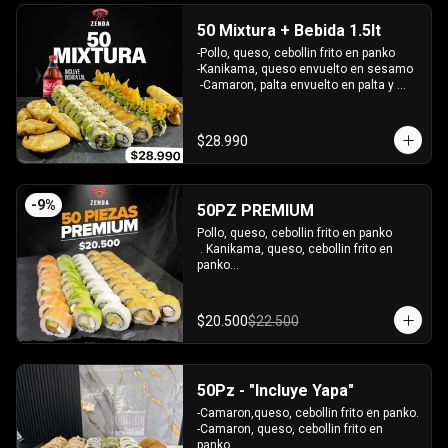
INCLUYE: 3 SALSAS - 2 PALITOS
50 Mixtura + Bebida 1.5lt
-Pollo, queso, cebollin frito en panko

-Kanikama, queso envuelto en sesamo

 -Camaron, palta envuelto en palta y 
bañado en salsa acevichada

 -Surimi furai, cebollin cubierto de 
guacamole y nachos crocantes

$28.990
 - 5 arrollado primavera -  5 Gyosas 
Crocantes.

INCLUYE: 4 SALSAS - 3 PALITOS
-
9
%
50PZ PREMIUM
Pollo, queso, cebollin frito en panko

 . Kanikama, queso, cebollin frito en 
panko

 - Choclito, palta envuelto en queso

- Salmon, queso, palta envuelto en 
salmon

$20.500
$22.500
 - Camaron, queso, cebollin env en 
palta.

INCLUYE: 4 SALSAS - 3 PALITOS
50Pz - "Incluye Yapa"
-Camaron,queso, cebollin frito en panko.

-Camaron, queso, cebollin frito en 
panko.
