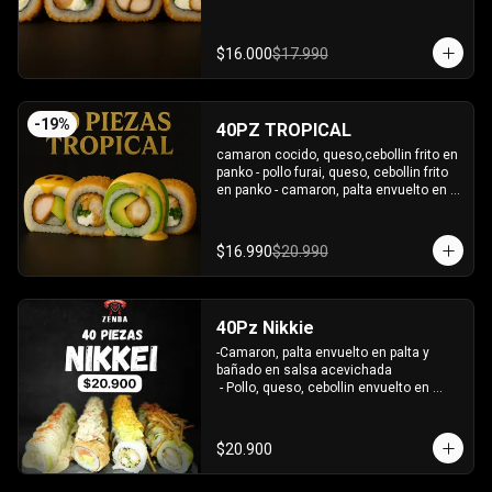
bañado en salsa coreana y dulce.

-Pollo, queso, palta frito en panko, 
bañado en salsa tari y dulce.

$16.000
$17.990
-Atun, queso, cebollin frito en panko.

INCLUYE: 3 SALSAS - 2 PALITOS
-
19
%
40PZ TROPICAL
camaron cocido, queso,cebollin frito en 
panko - pollo furai, queso, cebollin frito 
en panko - camaron, palta envuelto en 
palta bañado en salsa acevichada - 
pollo furai, palta envuelto en queso y 
bañado en salsa de maracuya

$16.990
$20.990
INCLUYE: 3 SALSAS - 2 PALITOS
40Pz Nikkie
-Camaron, palta envuelto en palta y 
bañado en salsa acevichada

 - Pollo, queso, cebollin envuelto en 
palta y coronado con wantanes fritos

 - Surimi Furai, cebollin cubierto de 
guacamole y wantanes fritos

$20.900
 - Salmon, palta envuelto en nori frito en 
panko, cubierto de tartar crab.
