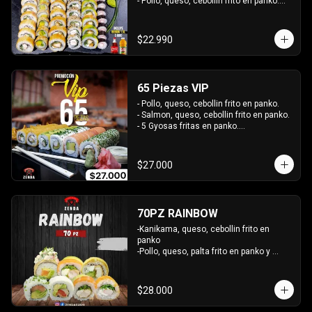
- Pollo, queso, cebollin frito en panko.

- Hosomaki de palta frito en panko.

-Pollo, queso, cebollin envuelto en palta.

-Kanikama, queso, cebollin envuelto en 
$22.990
sesamo.

- Hosomaki de kanikama.

INCLUYE:  4 SALSAS - 3PALITOS
65 Piezas VIP
- Pollo, queso, cebollin frito en panko.

- Salmon, queso, cebollin frito en panko.

- 5 Gyosas fritas en panko.

-Kanikama, palta envuelto en queso.

-Palta, queso, cebollin envuelto en 
salmon.

$27.000
- Champiñon furai, queso envuelto en 
sesamo y ciboulette.

- Camaron furai, queso, cebollin 
envuelto en palta.

70PZ RAINBOW
INCLUYE: 4 SALSAS -  3 PALITOS
-Kanikama, queso, cebollin frito en 
panko

-Pollo, queso, palta frito en panko y 
bañado en salsa tari y dulce

-pimento, palta envuelto en queso

 -Salmon, palta envuelto en cibullette

$28.000
 -Camaron, queso, cebollin envuelto en 
plaqueta mixta
