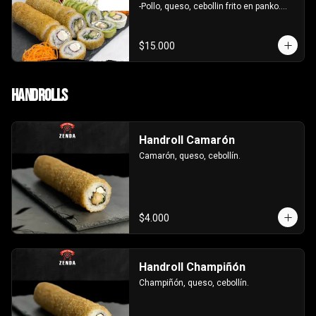
-Pollo, queso, cebollin frito en panko.

-Camaron, queso, cebollin envuelto en 
palta.

- Kanikama, palta envuelto en queso.

$15.000
INCLUYE: 3 SALSAS - 2 PALITOS
Handrolls
Handroll Camarón
Camarón, queso, cebollín.
$4.000
Handroll Champiñón
Champiñón, queso, cebollín.