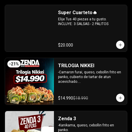
sesamo.

-Pimenton, palta envuelto en palta y 
Super Cuarteto🔥
bañado en salsa acevichada.

INCLUYE: 4 SALSAS - 3 PALITOS
Elije Tus 40 piezas a tu gusto.

INCLUYE: 3 SALSAS - 2 PALITOS
$20.000
-
21
%
TRILOGIA NIKKEI
-Camaron furai, queso, cebollin frito en 
panko, cubierto de tartar de atun 
acevichado.

-Palta, queso, cebollin envuelto en palta 
coronado de tartar de salmon 
acevichado.

$14.990
$18.990
-Pollo, queso, cebollin envuelto en palta, 
bañado en salsa tari y coronado con 
wantanes hilos.

INCLUYE: 2 Salsas - 2 palitos
Zenda 3
-Kanikama, queso, cebollin frito en 
panko.
