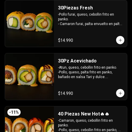
30Piezas Fresh
-Pollo furai, queso, cebollin frito en 
panko.

- Camaron furai, palta envuelto en palta 
bañado en salsa acevichada.

- Palta, queso, pepino envuelto en 
queso y mango, bañado en salsa de 
$14.990
maracuya.

-INCLUYE: 3 SALSAS -2 PALITOS
30Pz Acevichado
-Atun, queso, cebollin frito en panko.

-Pollo, queso, palta frito en panko, 
bañado en salsa Tari y dulce.

- Camaron Furai, palta envuelto en palta, 
bañado en salsa acevichada.

INCLUYE: 3 SALSAS - 2 PALITOS
$14.990
-
11
%
40 Piezas New Hot🔥🔥
-Camaron, queso, cebollin frito en 
panko.

-Pollo, queso, cebollin frito en panko, 