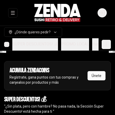
Abrir menu de navegación
Login
¿Dónde quieres pedir?
SUPER DESCUENTOS! 💰
PROMO LOCAL
Handrolls
A
Acumula
ZendaCoins
Únete
Regístrate, gana puntos con tus compras y
canjealos por productos y más
SUPER DESCUENTOS! 💰
“¿Sin plata, pero con hambre? No pasa nada, la Sección Super
Descuento! está hecha para ti “