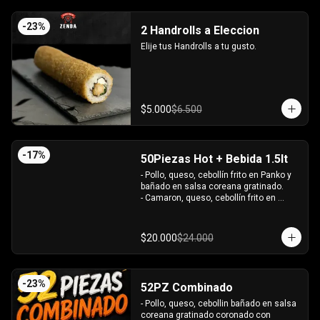
-
23
%
2 Handrolls a Eleccion
Elije tus Handrolls a tu gusto.
$5.000
$6.500
-
17
%
50Piezas Hot + Bebida 1.5lt
- Pollo, queso, cebollín frito en Panko y 
bañado en salsa coreana gratinado.

- Camaron, queso, cebollín frito en 
Panko.

- Pollo, queso, palta frito en Panko y 
bañado en salsa tari.

$20.000
$24.000
- Salmón, queso, cebollín frito en Panko.

- Pimentón, queso y almendra frito en 
Panko.

INCLUYE - 4SALSAS - 3 PALITOS
-
23
%
52PZ Combinado
- Pollo, queso, cebollin bañado en salsa 
coreana gratinado coronado con 