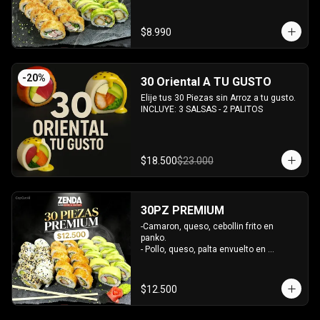
INCLUYE: 2 SALSAS - 1 PALITOS
$8.990
-
20
%
30 Oriental A TU GUSTO
Elije tus 30 Piezas sin Arroz a tu gusto.

INCLUYE: 3 SALSAS - 2 PALITOS
$18.500
$23.000
30PZ PREMIUM
-Camaron, queso, cebollin frito en 
panko.

- Pollo, queso, palta envuelto en 
sesamo.

- Kanikama, queso, palta envuelto en 
palta.

$12.500
INCLUYE: 3 SALSAS - 2 PALITOS