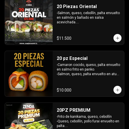
- Camaron, queso, salmon envuelto en 
INCLUYE: 6 SALSAS - 5 PALITOS
20 Piezas Oriental
plaqueta mixta (Salmon, palta)

- Palmito, queso envuelto en cibullette.

-Salmon, queso, cebollín, palta envuelto 
- Pollo, queso, palta envuelto en 
en salmón y bañado en salsa 
sesamo.

acevichada.

- Pepino, palta envuelto en nori.

-Pollo, queso, pimentón, palta frito en 
INCLUYE: 6 salsas - 5 palitos
panko.

INCLUYE: 2 SALSAS - 1 PALITOS
$11.500
20 pz Especial
-Camaron cocido, queso, palta envuelto 
en salmo frito en panko.

-Salmon, queso, palta envuelto en atun 
y bañado en salsa acevichada.

INCLUYE: 2 SALSAS - 1 PALITOS
$10.000
20PZ PREMIUM
-Frito de kanikama, queso, cebollín

-Queso, cebollín, pollo furai envuelto en 
palta.
