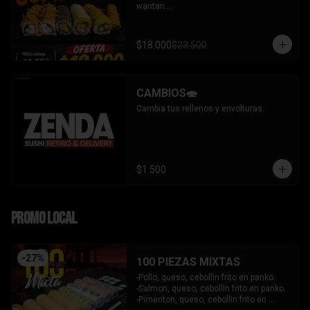
wantan.

- Pollo, queso, cebollin bañado en salsa 
coreana gratinado coronado con 
wantan.

$18.000
$23.500
-kanikama, palta envuelto en sesamo.

-camaron, palta envuelto en palta 
bañado en salsa acevichada.

-camaron, palta bañado en salsa tari 
CAMBIOS🍣
gratinado.

+ 2 arrollado primavera.

Cambia tus rellenos y envolturas.
INCLUYE: 3 salsas - 2 palitos.
$1.500
PROMO LOCAL
-
27
%
100 PIEZAS MIXTAS
-Pollo, queso, cebollin frito en panko.

-Salmon, queso, cebollin frito en panko.

-Pimenton, queso, cebollin frito en 