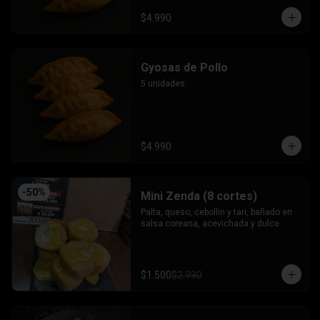
$4.990
Gyosas de Pollo
5 unidades.
$4.990
-
50
%
Mini Zenda (8 cortes)
Palta, queso, cebollin y tari, bañado en 
salsa coreana, acevichada y dulce
$1.500
$2.990