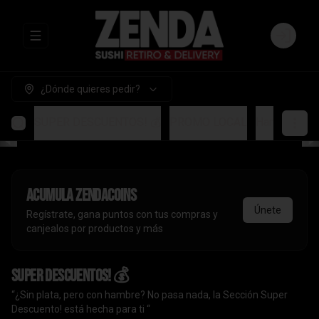
Abrir menu de navegación
Login
¿Dónde quieres pedir?
SUPER DESCUENTOS! 💰
PROMO LOCAL
Handrolls
A
Acumula
ZendaCoins
Únete
Regístrate, gana puntos con tus compras y
canjealos por productos y más
SUPER DESCUENTOS! 💰
“¿Sin plata, pero con hambre? No pasa nada, la Sección Super
Descuento! está hecha para ti “