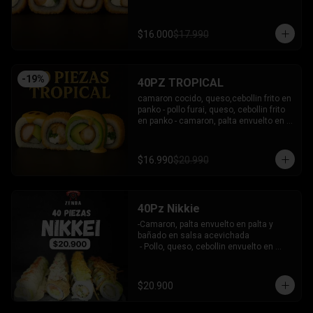
bañado en salsa coreana y dulce.

-Pollo, queso, palta frito en panko, 
bañado en salsa tari y dulce.

$16.000
$17.990
-Atun, queso, cebollin frito en panko.

INCLUYE: 3 SALSAS - 2 PALITOS
-
19
%
40PZ TROPICAL
camaron cocido, queso,cebollin frito en 
panko - pollo furai, queso, cebollin frito 
en panko - camaron, palta envuelto en 
palta bañado en salsa acevichada - 
pollo furai, palta envuelto en queso y 
bañado en salsa de maracuya

$16.990
$20.990
INCLUYE: 3 SALSAS - 2 PALITOS
40Pz Nikkie
-Camaron, palta envuelto en palta y 
bañado en salsa acevichada

 - Pollo, queso, cebollin envuelto en 
palta y coronado con wantanes fritos

 - Surimi Furai, cebollin cubierto de 
guacamole y wantanes fritos

$20.900
 - Salmon, palta envuelto en nori frito en 
panko, cubierto de tartar crab.
