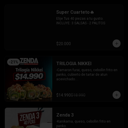
sesamo.

-Pimenton, palta envuelto en palta y 
Super Cuarteto🔥
bañado en salsa acevichada.

INCLUYE: 4 SALSAS - 3 PALITOS
Elije Tus 40 piezas a tu gusto.

INCLUYE: 3 SALSAS - 2 PALITOS
$20.000
-
21
%
TRILOGIA NIKKEI
-Camaron furai, queso, cebollin frito en 
panko, cubierto de tartar de atun 
acevichado.

-Palta, queso, cebollin envuelto en palta 
coronado de tartar de salmon 
acevichado.

$14.990
$18.990
-Pollo, queso, cebollin envuelto en palta, 
bañado en salsa tari y coronado con 
wantanes hilos.

INCLUYE: 2 Salsas - 2 palitos
Zenda 3
-Kanikama, queso, cebollin frito en 
panko.
