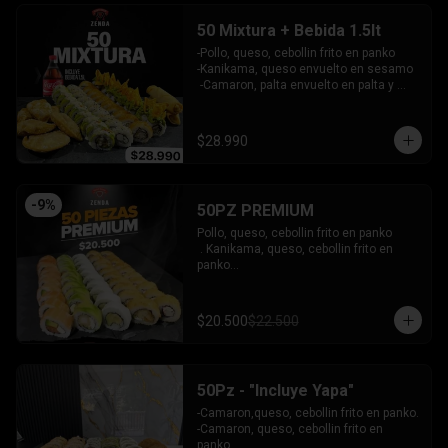
INCLUYE: 3 SALSAS - 2 PALITOS
50 Mixtura + Bebida 1.5lt
-Pollo, queso, cebollin frito en panko

-Kanikama, queso envuelto en sesamo

 -Camaron, palta envuelto en palta y 
bañado en salsa acevichada

 -Surimi furai, cebollin cubierto de 
guacamole y nachos crocantes

$28.990
 - 5 arrollado primavera -  5 Gyosas 
Crocantes.

INCLUYE: 4 SALSAS - 3 PALITOS
-
9
%
50PZ PREMIUM
Pollo, queso, cebollin frito en panko

 . Kanikama, queso, cebollin frito en 
panko

 - Choclito, palta envuelto en queso

- Salmon, queso, palta envuelto en 
salmon

$20.500
$22.500
 - Camaron, queso, cebollin env en 
palta.

INCLUYE: 4 SALSAS - 3 PALITOS
50Pz - "Incluye Yapa"
-Camaron,queso, cebollin frito en panko.

-Camaron, queso, cebollin frito en 
panko.
