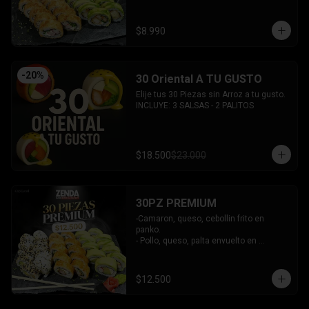
INCLUYE: 2 SALSAS - 1 PALITOS
$8.990
-
20
%
30 Oriental A TU GUSTO
Elije tus 30 Piezas sin Arroz a tu gusto.

INCLUYE: 3 SALSAS - 2 PALITOS
$18.500
$23.000
30PZ PREMIUM
-Camaron, queso, cebollin frito en 
panko.

- Pollo, queso, palta envuelto en 
sesamo.

- Kanikama, queso, palta envuelto en 
palta.

$12.500
INCLUYE: 3 SALSAS - 2 PALITOS