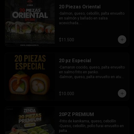
- Camaron, queso, salmon envuelto en 
INCLUYE: 6 SALSAS - 5 PALITOS
20 Piezas Oriental
plaqueta mixta (Salmon, palta)

- Palmito, queso envuelto en cibullette.

-Salmon, queso, cebollín, palta envuelto 
- Pollo, queso, palta envuelto en 
en salmón y bañado en salsa 
sesamo.

acevichada.

- Pepino, palta envuelto en nori.

-Pollo, queso, pimentón, palta frito en 
INCLUYE: 6 salsas - 5 palitos
panko.

INCLUYE: 2 SALSAS - 1 PALITOS
$11.500
20 pz Especial
-Camaron cocido, queso, palta envuelto 
en salmo frito en panko.

-Salmon, queso, palta envuelto en atun 
y bañado en salsa acevichada.

INCLUYE: 2 SALSAS - 1 PALITOS
$10.000
20PZ PREMIUM
-Frito de kanikama, queso, cebollín

-Queso, cebollín, pollo furai envuelto en 
palta.
