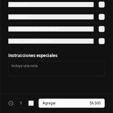
Solo Jengibre
Osaka Oriental
Solo Wasabi
- Atun real, palta, salmon, cebollin 
envuelto en palta bañado en salsa 
No Deseo ni Wasabi ni Jengibre
acevichada, coronado con masago.
Wasabi y Jengibre Porfavor
$7.800
Instrucciones especiales
Sake King Oriental
Salmón, palta, queso, cebollín envuelto 
en salmón y bañado en salsa 
acevichada
$7.800
Agregar
$6.500
Sake Oriental
Queso, cebollín, palta, salmón envuelto 