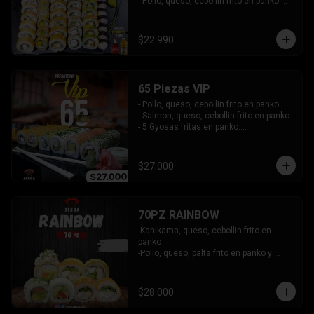
- Pollo, queso, cebollin frito en panko.

- Hosomaki de palta frito en panko.

-Pollo, queso, cebollin envuelto en palta.

-Kanikama, queso, cebollin envuelto en 
$22.990
sesamo.

- Hosomaki de kanikama.

INCLUYE:  4 SALSAS - 3PALITOS
65 Piezas VIP
- Pollo, queso, cebollin frito en panko.

- Salmon, queso, cebollin frito en panko.

- 5 Gyosas fritas en panko.

-Kanikama, palta envuelto en queso.

-Palta, queso, cebollin envuelto en 
salmon.

$27.000
- Champiñon furai, queso envuelto en 
sesamo y ciboulette.

- Camaron furai, queso, cebollin 
envuelto en palta.

70PZ RAINBOW
INCLUYE: 4 SALSAS -  3 PALITOS
-Kanikama, queso, cebollin frito en 
panko

-Pollo, queso, palta frito en panko y 
bañado en salsa tari y dulce

-pimento, palta envuelto en queso

 -Salmon, palta envuelto en cibullette

$28.000
 -Camaron, queso, cebollin envuelto en 
plaqueta mixta
