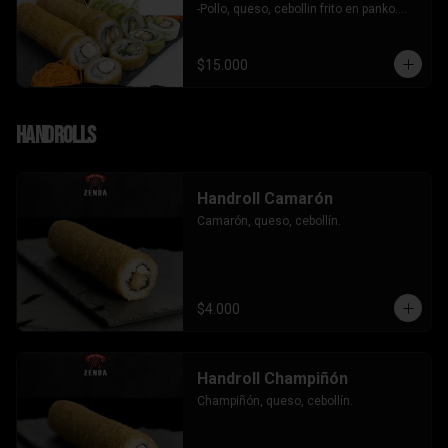
-Pollo, queso, cebollin frito en panko.

-Camaron, queso, cebollin envuelto en 
palta.

- Kanikama, palta envuelto en queso.

$15.000
INCLUYE: 3 SALSAS - 2 PALITOS
Handrolls
Handroll Camarón
Camarón, queso, cebollín.
$4.000
Handroll Champiñón
Champiñón, queso, cebollín.