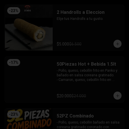
-
23
%
2 Handrolls a Eleccion
Elije tus Handrolls a tu gusto.
$5.000
$6.500
-
17
%
50Piezas Hot + Bebida 1.5lt
- Pollo, queso, cebollín frito en Panko y 
bañado en salsa coreana gratinado.

- Camaron, queso, cebollín frito en 
Panko.

- Pollo, queso, palta frito en Panko y 
bañado en salsa tari.

$20.000
$24.000
- Salmón, queso, cebollín frito en Panko.

- Pimentón, queso y almendra frito en 
Panko.

INCLUYE - 4SALSAS - 3 PALITOS
-
23
%
52PZ Combinado
- Pollo, queso, cebollin bañado en salsa 
coreana gratinado coronado con 