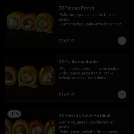
30Piezas Fresh
-Pollo furai, queso, cebollin frito en 
panko.

- Camaron furai, palta envuelto en palta 
bañado en salsa acevichada.

- Palta, queso, pepino envuelto en 
queso y mango, bañado en salsa de 
$14.990
maracuya.

-INCLUYE: 3 SALSAS -2 PALITOS
30Pz Acevichado
-Atun, queso, cebollin frito en panko.

-Pollo, queso, palta frito en panko, 
bañado en salsa Tari y dulce.

- Camaron Furai, palta envuelto en palta, 
bañado en salsa acevichada.

INCLUYE: 3 SALSAS - 2 PALITOS
$14.990
-
11
%
40 Piezas New Hot🔥🔥
-Camaron, queso, cebollin frito en 
panko.

-Pollo, queso, cebollin frito en panko, 