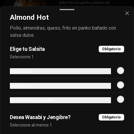
palta frito en panko cubierto de 
kanikama furai y bañado en salsa 
dulce.
Almond Hot
$7.400
Pollo, almendras, queso, frito en panko bañado con
salsa dulce.
Oriental Tradicional
Elige tu Salsita
Obligatorio
Queso, cebollín, salmón furai, camarón 
Seleccione 1
envuelto en palta frito en panko, bañado 
en salsa acevichada.
Salsa Dulce
$7.400
Salsa Soya
Oriental Tuna Acevichado
No deseo ninguna salsa
Camaron Furai, palta, queso, cebollin 
envuelto en atun y bañado en salsa 
acevichada.
Desea Wasabi y Jengibre?
Obligatorio
Seleccione al menos 1
$7.100