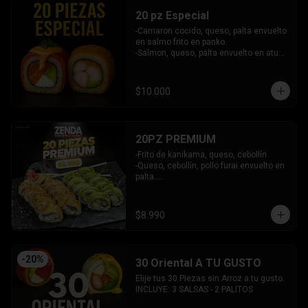
20 pz Especial
-Camaron cocido, queso, palta envuelto 
en salmo frito en panko.

-Salmon, queso, palta envuelto en atun 
y bañado en salsa acevichada.

INCLUYE: 2 SALSAS - 1 PALITOS
$10.000
20PZ PREMIUM
-Frito de kanikama, queso, cebollín

-Queso, cebollín, pollo furai envuelto en 
palta.

INCLUYE: 2 SALSAS - 1 PALITOS
$8.990
-
20
%
30 Oriental A TU GUSTO
Elije tus 30 Piezas sin Arroz a tu gusto.

INCLUYE: 3 SALSAS - 2 PALITOS