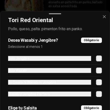
envuelto en palta frito en panko, bañado 
en salsa acevichada.
Tori Red Oriental
$7.400
Pollo, queso, palta. pimenton frito en panko.
Oriental Tuna Acevichado
Desea Wasabi y Jengibre?
Obligatorio
Camaron Furai, palta, queso, cebollin 
Seleccione al menos 1
envuelto en atun y bañado en salsa 
acevichada.
Solo Jengibre
$7.100
Solo Wasabi
Osaka Oriental
No Deseo ni Wasabi ni Jengibre
- Atun real, palta, salmon, cebollin 
envuelto en palta bañado en salsa 
Wasabi y Jengibre Porfavor
acevichada, coronado con masago.
Elige tu Salsita
$7.800
Obligatorio