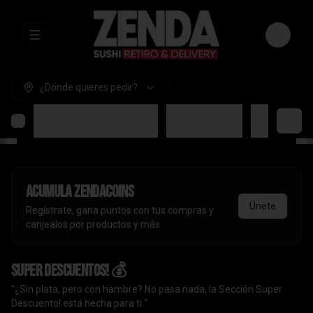
Abrir menu de navegación
Login
¿Dónde quieres pedir?
SUPER DESCUENTOS! 💰
PROMO LOCAL
Handrolls
A
Acumula
ZendaCoins
Únete
Regístrate, gana puntos con tus compras y
canjealos por productos y más
SUPER DESCUENTOS! 💰
“¿Sin plata, pero con hambre? No pasa nada, la Sección Super
Descuento! está hecha para ti “