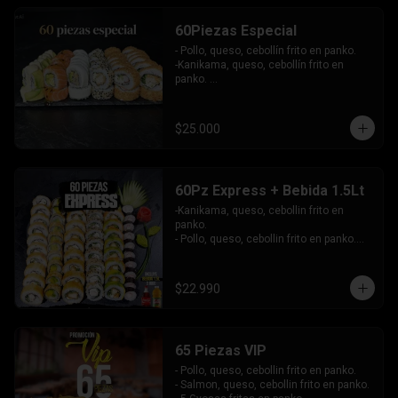
-Atun, queso, cebollin envuelto en 
masago.

60Piezas Especial
-Pollo, palta envuelto en queso, bañado 
en salsa maracuya.

- Pollo, queso, cebollín frito en panko.

INCLUYE: 4SALSAS - 3 PALITOS.
-Kanikama, queso, cebollín frito en 
panko. 

-Pollo, queso, cebollín envuelto en 
sesamo.

-Champiñon furai, palta envuelto en 
$25.000
queso.

-Palta, queso, cebollín envuelto en 
salmon, bañado en salsa de maracuya.

-Camarón, queso, cebollín envuelto en 
60Pz Express + Bebida 1.5Lt
palta y bañado en salsa de acevichada . 

-Kanikama, queso, cebollin frito en 
Incluye: 4 Salsas - 4 Palitos
panko.

- Pollo, queso, cebollin frito en panko.

- Hosomaki de palta frito en panko.

-Pollo, queso, cebollin envuelto en palta.

-Kanikama, queso, cebollin envuelto en 
$22.990
sesamo.

- Hosomaki de kanikama.

INCLUYE:  4 SALSAS - 3PALITOS
65 Piezas VIP
- Pollo, queso, cebollin frito en panko.

- Salmon, queso, cebollin frito en panko.
