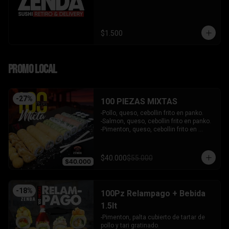
$1.500
PROMO LOCAL
-
27
%
100 PIEZAS MIXTAS
-Pollo, queso, cebollin frito en panko.

-Salmon, queso, cebollin frito en panko.

-Pimenton, queso, cebollin frito en 
panko.

-Kanikama, palta envuelto en queso.

-Camaron furai, queso, cebollin 
$40.000
$55.000
envuelto en palta.

-Champiñon furai, queso, envuelto en 
sesamo y ciboulette.

-Palta, queso, cebollin envuelto en 
-
18
%
100Pz Relampago + Bebida
salmon.

-Hosomaki de kanikama.

1.5lt
-Hosomaki de palta.

-Pimenton, palta cubierto de tartar de 
- 5 Gyosas fritas + 5 bolitas de queso.

pollo y tari gratinado.

INCLUYE: 6 SALSAS - 5 PALITOS