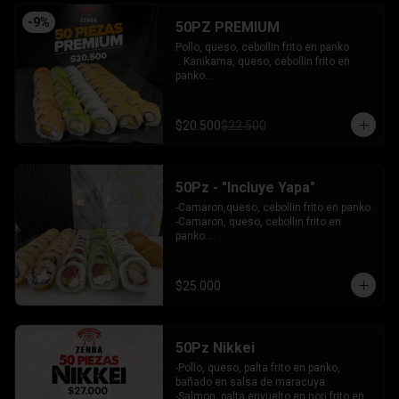
INCLUYE: 4 SALSAS - 3 PALITOS
-
9
%
50PZ PREMIUM
Pollo, queso, cebollin frito en panko

 . Kanikama, queso, cebollin frito en 
panko

 - Choclito, palta envuelto en queso

- Salmon, queso, palta envuelto en 
salmon

$20.500
$22.500
 - Camaron, queso, cebollin env en 
palta.

INCLUYE: 4 SALSAS - 3 PALITOS
50Pz - "Incluye Yapa"
-Camaron,queso, cebollin frito en panko.

-Camaron, queso, cebollin frito en 
panko.

-Salmon, queso, palta envuelto en palta.

-Atun, queso, palta envuelto en 
Ciboulette.

$25.000
-Pollo, palta envuelto queso.

INCLUYE: 4 SALSAS - 3 PALITOS
50Pz Nikkei
-Pollo, queso, palta frito en panko, 
bañado en salsa de maracuya.

-Salmon, palta envuelto en nori frito en 