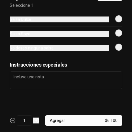
Seleccione 1
Sake King Oriental
Salsa Dulce
Salmón, palta, queso, cebollín envuelto 
en salmón y bañado en salsa 
Salsa Soya
acevichada
No deseo ninguna salsa
$7.800
Instrucciones especiales
Sake Oriental
Queso, cebollín, palta, salmón envuelto 
en palta.
$6.700
Agregar
$6.100
Tori Oriental
Pollo, champiñon, queso, cebollin frito 