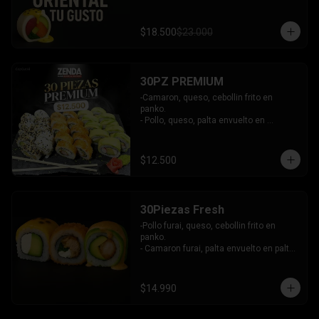
$18.500
$23.000
30PZ PREMIUM
-Camaron, queso, cebollin frito en 
panko.

- Pollo, queso, palta envuelto en 
sesamo.

- Kanikama, queso, palta envuelto en 
palta.

$12.500
INCLUYE: 3 SALSAS - 2 PALITOS
30Piezas Fresh
-Pollo furai, queso, cebollin frito en 
panko.

- Camaron furai, palta envuelto en palta 
bañado en salsa acevichada.

- Palta, queso, pepino envuelto en 
queso y mango, bañado en salsa de 
$14.990
maracuya.

-INCLUYE: 3 SALSAS -2 PALITOS