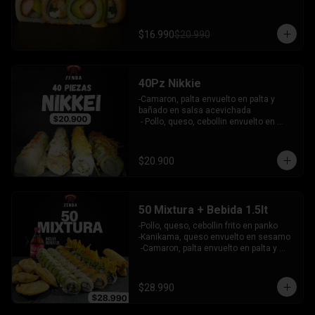
palta bañado en salsa acevichada - 
pollo furai, palta envuelto en queso y 
bañado en salsa de maracuya

$16.990
$20.990
INCLUYE: 3 SALSAS - 2 PALITOS
40Pz Nikkie
-Camaron, palta envuelto en palta y 
bañado en salsa acevichada

 - Pollo, queso, cebollin envuelto en 
palta y coronado con wantanes fritos

 - Surimi Furai, cebollin cubierto de 
guacamole y wantanes fritos

$20.900
 - Salmon, palta envuelto en nori frito en 
panko, cubierto de tartar crab.

INCLUYE: 3 SALSAS - 2 PALITOS
50 Mixtura + Bebida 1.5lt
-Pollo, queso, cebollin frito en panko

-Kanikama, queso envuelto en sesamo

 -Camaron, palta envuelto en palta y 
bañado en salsa acevichada

 -Surimi furai, cebollin cubierto de 
guacamole y nachos crocantes

$28.990
 - 5 arrollado primavera -  5 Gyosas 
Crocantes.
