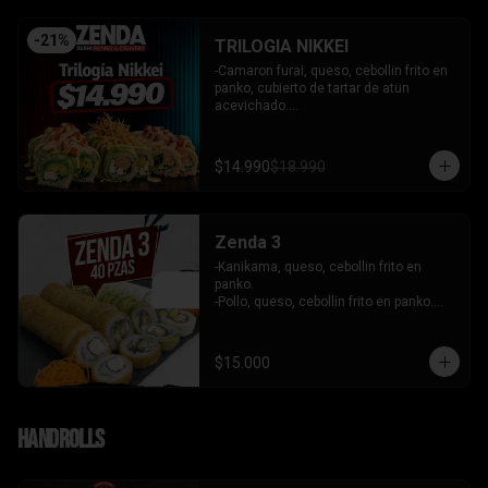
-
21
%
TRILOGIA NIKKEI
-Camaron furai, queso, cebollin frito en 
panko, cubierto de tartar de atun 
acevichado.

-Palta, queso, cebollin envuelto en palta 
coronado de tartar de salmon 
acevichado.

$14.990
$18.990
-Pollo, queso, cebollin envuelto en palta, 
bañado en salsa tari y coronado con 
wantanes hilos.

INCLUYE: 2 Salsas - 2 palitos
Zenda 3
-Kanikama, queso, cebollin frito en 
panko.

-Pollo, queso, cebollin frito en panko.

-Camaron, queso, cebollin envuelto en 
palta.

- Kanikama, palta envuelto en queso.

$15.000
INCLUYE: 3 SALSAS - 2 PALITOS
Handrolls