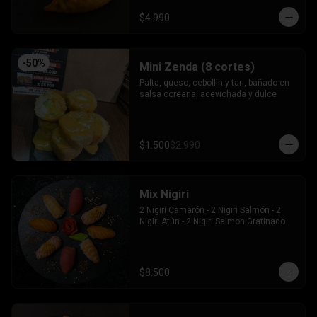
$4.990
-
50
%
Mini Zenda (8 cortes)
Palta, queso, cebollin y tari, bañado en 
salsa coreana, acevichada y dulce
$1.500
$2.990
Mix Nigiri
2 Nigiri Camarón - 2 Nigiri Salmón - 2 
Nigiri Atún - 2 Nigiri Salmon Gratinado
$8.500