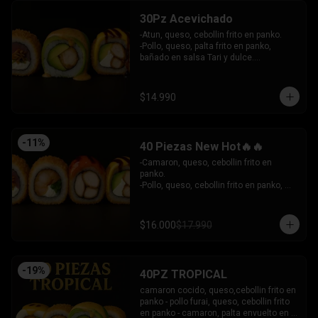
30Pz Acevichado
-Atun, queso, cebollin frito en panko.

-Pollo, queso, palta frito en panko, 
bañado en salsa Tari y dulce.

- Camaron Furai, palta envuelto en palta, 
bañado en salsa acevichada.

INCLUYE: 3 SALSAS - 2 PALITOS
$14.990
-
11
%
40 Piezas New Hot🔥🔥
-Camaron, queso, cebollin frito en 
panko.

-Pollo, queso, cebollin frito en panko, 
bañado en salsa coreana y dulce.

-Pollo, queso, palta frito en panko, 
bañado en salsa tari y dulce.

$16.000
$17.990
-Atun, queso, cebollin frito en panko.

INCLUYE: 3 SALSAS - 2 PALITOS
-
19
%
40PZ TROPICAL
camaron cocido, queso,cebollin frito en 
panko - pollo furai, queso, cebollin frito 
en panko - camaron, palta envuelto en 