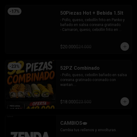
-
17
%
50Piezas Hot + Bebida 1.5lt
- Pollo, queso, cebollín frito en Panko y 
bañado en salsa coreana gratinado.

- Camaron, queso, cebollín frito en 
Panko.

- Pollo, queso, palta frito en Panko y 
bañado en salsa tari.

$20.000
$24.000
- Salmón, queso, cebollín frito en Panko.

- Pimentón, queso y almendra frito en 
Panko.

INCLUYE - 4SALSAS - 3 PALITOS
-
23
%
52PZ Combinado
- Pollo, queso, cebollin bañado en salsa 
coreana gratinado coronado con 
wantan.

- Pollo, queso, cebollin bañado en salsa 
coreana gratinado coronado con 
wantan.

$18.000
$23.500
-kanikama, palta envuelto en sesamo.

-camaron, palta envuelto en palta 
bañado en salsa acevichada.

-camaron, palta bañado en salsa tari 
CAMBIOS🍣
gratinado.

+ 2 arrollado primavera.

Cambia tus rellenos y envolturas.
INCLUYE: 3 salsas - 2 palitos.