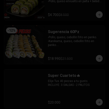
 -Camaron, queso, cebollin envuelto en 
-Pollo, queso envuelto en palta + bebida 
plaqueta mixta.

mini zero.

INCLUYE: 6 SALSAS - 5 PALITOS
INCLUYE: 1SOYA - 1 PALITO.
$4.700
$8.500
-
12
%
Sugerencia 60Pz
-Pollo, queso, cebollin frito en panko.

-Kanikama, queso, cebollin frito en 
panko.

-Hosomaki frito relleno de queso crema 
con topping de guacamole y  coronado 
con camarones furai.

$18.990
$21.500
-Hosomaki de pepino y queso crema.

-Pollo, queso, palta envuelto en 
sesamo.

-Pimenton, palta envuelto en palta y 
Super Cuarteto🔥
bañado en salsa acevichada.

INCLUYE: 4 SALSAS - 3 PALITOS
Elije Tus 40 piezas a tu gusto.

INCLUYE: 3 SALSAS - 2 PALITOS
$20.000