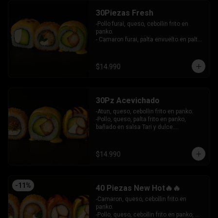
30Piezas Fresh
-Pollo furai, queso, cebollin frito en 
panko.

- Camaron furai, palta envuelto en palta 
bañado en salsa acevichada.

- Palta, queso, pepino envuelto en 
queso y mango, bañado en salsa de 
$14.990
maracuya.

-INCLUYE: 3 SALSAS -2 PALITOS
30Pz Acevichado
-Atun, queso, cebollin frito en panko.

-Pollo, queso, palta frito en panko, 
bañado en salsa Tari y dulce.

- Camaron Furai, palta envuelto en palta, 
bañado en salsa acevichada.

INCLUYE: 3 SALSAS - 2 PALITOS
$14.990
-
11
%
40 Piezas New Hot🔥🔥
-Camaron, queso, cebollin frito en 
panko.

-Pollo, queso, cebollin frito en panko, 