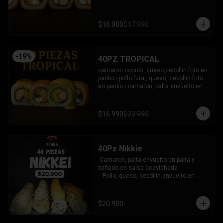
bañado en salsa coreana y dulce.

-Pollo, queso, palta frito en panko, 
bañado en salsa tari y dulce.

$16.000
$17.990
-Atun, queso, cebollin frito en panko.

INCLUYE: 3 SALSAS - 2 PALITOS
-
19
%
40PZ TROPICAL
camaron cocido, queso,cebollin frito en 
panko - pollo furai, queso, cebollin frito 
en panko - camaron, palta envuelto en 
palta bañado en salsa acevichada - 
pollo furai, palta envuelto en queso y 
bañado en salsa de maracuya

$16.990
$20.990
INCLUYE: 3 SALSAS - 2 PALITOS
40Pz Nikkie
-Camaron, palta envuelto en palta y 
bañado en salsa acevichada

 - Pollo, queso, cebollin envuelto en 
palta y coronado con wantanes fritos

 - Surimi Furai, cebollin cubierto de 
guacamole y wantanes fritos

$20.900
 - Salmon, palta envuelto en nori frito en 
panko, cubierto de tartar crab.
