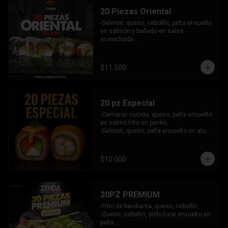
- Camaron, queso, salmon envuelto en 
INCLUYE: 6 SALSAS - 5 PALITOS
20 Piezas Oriental
plaqueta mixta (Salmon, palta)

- Palmito, queso envuelto en cibullette.

-Salmon, queso, cebollín, palta envuelto 
- Pollo, queso, palta envuelto en 
en salmón y bañado en salsa 
sesamo.

acevichada.

- Pepino, palta envuelto en nori.

-Pollo, queso, pimentón, palta frito en 
INCLUYE: 6 salsas - 5 palitos
panko.

INCLUYE: 2 SALSAS - 1 PALITOS
$11.500
20 pz Especial
-Camaron cocido, queso, palta envuelto 
en salmo frito en panko.

-Salmon, queso, palta envuelto en atun 
y bañado en salsa acevichada.

INCLUYE: 2 SALSAS - 1 PALITOS
$10.000
20PZ PREMIUM
-Frito de kanikama, queso, cebollín

-Queso, cebollín, pollo furai envuelto en 
palta.
