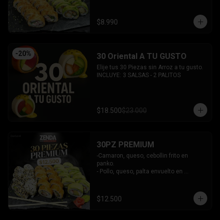
INCLUYE: 2 SALSAS - 1 PALITOS
$8.990
-
20
%
30 Oriental A TU GUSTO
Elije tus 30 Piezas sin Arroz a tu gusto.

INCLUYE: 3 SALSAS - 2 PALITOS
$18.500
$23.000
30PZ PREMIUM
-Camaron, queso, cebollin frito en 
panko.

- Pollo, queso, palta envuelto en 
sesamo.

- Kanikama, queso, palta envuelto en 
palta.

$12.500
INCLUYE: 3 SALSAS - 2 PALITOS