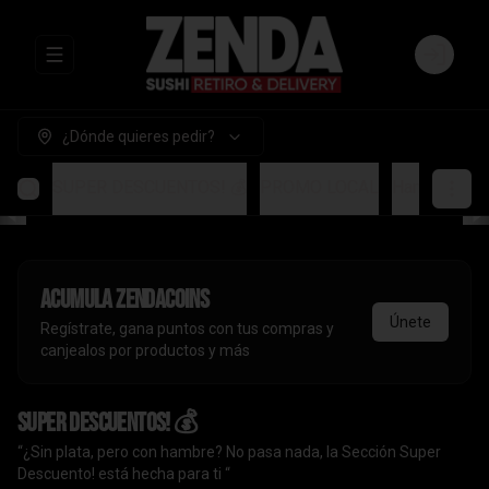
Abrir menu de navegación
Login
¿Dónde quieres pedir?
SUPER DESCUENTOS! 💰
PROMO LOCAL
Handrolls
A
Acumula
ZendaCoins
Únete
Regístrate, gana puntos con tus compras y
canjealos por productos y más
SUPER DESCUENTOS! 💰
“¿Sin plata, pero con hambre? No pasa nada, la Sección Super
Descuento! está hecha para ti “