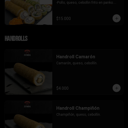
-Pollo, queso, cebollin frito en panko.

-Camaron, queso, cebollin envuelto en 
palta.

- Kanikama, palta envuelto en queso.

$15.000
INCLUYE: 3 SALSAS - 2 PALITOS
Handrolls
Handroll Camarón
Camarón, queso, cebollín.
$4.000
Handroll Champiñón
Champiñón, queso, cebollín.