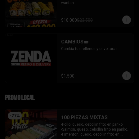
wantan.

- Pollo, queso, cebollin bañado en salsa 
coreana gratinado coronado con 
wantan.

$18.000
$23.500
-kanikama, palta envuelto en sesamo.

-camaron, palta envuelto en palta 
bañado en salsa acevichada.

-camaron, palta bañado en salsa tari 
CAMBIOS🍣
gratinado.

+ 2 arrollado primavera.

Cambia tus rellenos y envolturas.
INCLUYE: 3 salsas - 2 palitos.
$1.500
PROMO LOCAL
-
27
%
100 PIEZAS MIXTAS
-Pollo, queso, cebollin frito en panko.

-Salmon, queso, cebollin frito en panko.

-Pimenton, queso, cebollin frito en 