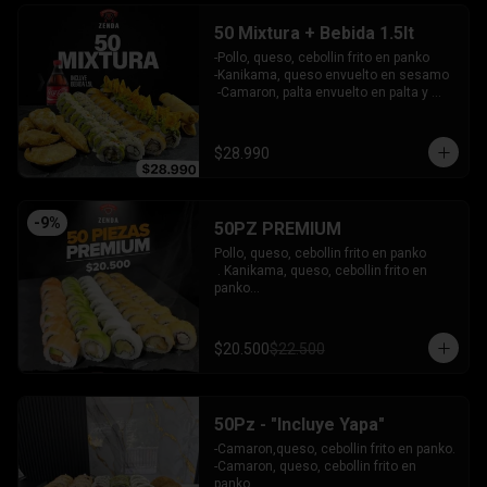
INCLUYE: 3 SALSAS - 2 PALITOS
50 Mixtura + Bebida 1.5lt
-Pollo, queso, cebollin frito en panko

-Kanikama, queso envuelto en sesamo

 -Camaron, palta envuelto en palta y 
bañado en salsa acevichada

 -Surimi furai, cebollin cubierto de 
guacamole y nachos crocantes

$28.990
 - 5 arrollado primavera -  5 Gyosas 
Crocantes.

INCLUYE: 4 SALSAS - 3 PALITOS
-
9
%
50PZ PREMIUM
Pollo, queso, cebollin frito en panko

 . Kanikama, queso, cebollin frito en 
panko

 - Choclito, palta envuelto en queso

- Salmon, queso, palta envuelto en 
salmon

$20.500
$22.500
 - Camaron, queso, cebollin env en 
palta.

INCLUYE: 4 SALSAS - 3 PALITOS
50Pz - "Incluye Yapa"
-Camaron,queso, cebollin frito en panko.

-Camaron, queso, cebollin frito en 
panko.
