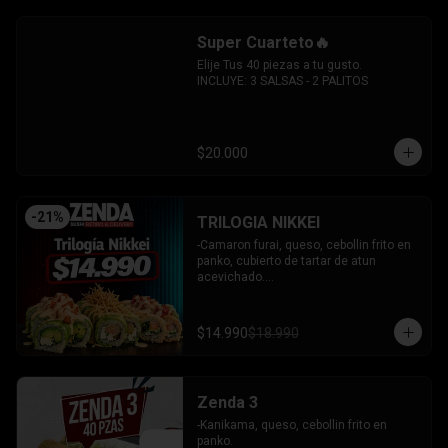
sesamo.

-Pimenton, palta envuelto en palta y 
Super Cuarteto🔥
bañado en salsa acevichada.

INCLUYE: 4 SALSAS - 3 PALITOS
Elije Tus 40 piezas a tu gusto.

INCLUYE: 3 SALSAS - 2 PALITOS
$20.000
-
21
%
TRILOGIA NIKKEI
-Camaron furai, queso, cebollin frito en 
panko, cubierto de tartar de atun 
acevichado.

-Palta, queso, cebollin envuelto en palta 
coronado de tartar de salmon 
acevichado.

$14.990
$18.990
-Pollo, queso, cebollin envuelto en palta, 
bañado en salsa tari y coronado con 
wantanes hilos.

INCLUYE: 2 Salsas - 2 palitos
Zenda 3
-Kanikama, queso, cebollin frito en 
panko.
