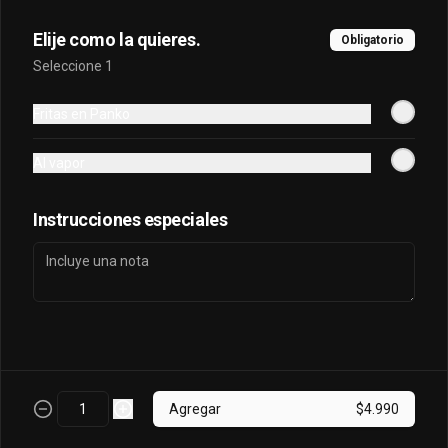
Elije como la quieres.
Obligatorio
Osaka Oriental
Seleccione 1
- Atun real, palta, salmon, cebollin 
envuelto en palta bañado en salsa 
Fritas en Panko
acevichada, coronado con masago.
Al vapor
$7.800
Instrucciones especiales
Sake King Oriental
Salmón, palta, queso, cebollín envuelto 
en salmón y bañado en salsa 
acevichada
$7.800
Agregar
$4.990
Sake Oriental
Queso, cebollín, palta, salmón envuelto 