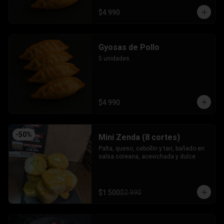
$4.990
Gyosas de Pollo
5 unidades.
$4.990
-
50
%
Mini Zenda (8 cortes)
Palta, queso, cebollin y tari, bañado en 
salsa coreana, acevichada y dulce
$1.500
$2.990