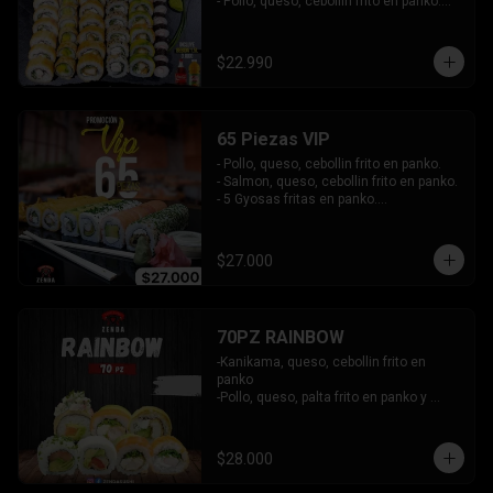
- Pollo, queso, cebollin frito en panko.

- Hosomaki de palta frito en panko.

-Pollo, queso, cebollin envuelto en palta.

-Kanikama, queso, cebollin envuelto en 
$22.990
sesamo.

- Hosomaki de kanikama.

INCLUYE:  4 SALSAS - 3PALITOS
65 Piezas VIP
- Pollo, queso, cebollin frito en panko.

- Salmon, queso, cebollin frito en panko.

- 5 Gyosas fritas en panko.

-Kanikama, palta envuelto en queso.

-Palta, queso, cebollin envuelto en 
salmon.

$27.000
- Champiñon furai, queso envuelto en 
sesamo y ciboulette.

- Camaron furai, queso, cebollin 
envuelto en palta.

70PZ RAINBOW
INCLUYE: 4 SALSAS -  3 PALITOS
-Kanikama, queso, cebollin frito en 
panko

-Pollo, queso, palta frito en panko y 
bañado en salsa tari y dulce

-pimento, palta envuelto en queso

 -Salmon, palta envuelto en cibullette

$28.000
 -Camaron, queso, cebollin envuelto en 
plaqueta mixta
