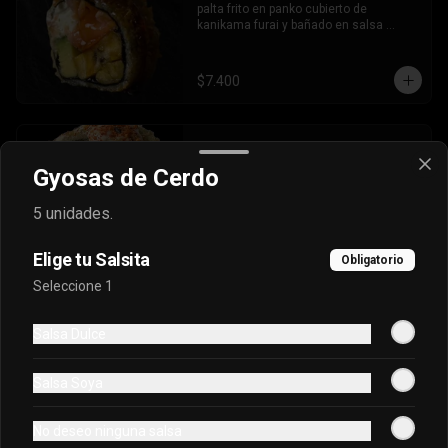
palta frito en panko cubierto de 
kanikama furai y bañado en salsa 
dulce.
$7.400
Oriental Tradicional
Gyosas de Cerdo
Queso, cebollín, salmón furai, camarón 
envuelto en palta frito en panko, bañado 
en salsa acevichada.
5 unidades.
Elige tu Salsita
$7.400
Obligatorio
Seleccione 1
Oriental Tuna Acevichado
Salsa Dulce
Camaron Furai, palta, queso, cebollin 
envuelto en atun y bañado en salsa 
Salsa Soya
acevichada.
No deseo ninguna salsa
$7.100