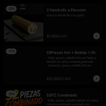
-
23
%
2 Handrolls a Eleccion
Elije tus Handrolls a tu gusto.
$5.000
$6.500
-
17
%
50Piezas Hot + Bebida 1.5lt
- Pollo, queso, cebollín frito en Panko y 
bañado en salsa coreana gratinado.

- Camaron, queso, cebollín frito en 
Panko.

- Pollo, queso, palta frito en Panko y 
bañado en salsa tari.

$20.000
$24.000
- Salmón, queso, cebollín frito en Panko.

- Pimentón, queso y almendra frito en 
Panko.

INCLUYE - 4SALSAS - 3 PALITOS
-
23
%
52PZ Combinado
- Pollo, queso, cebollin bañado en salsa 
coreana gratinado coronado con 