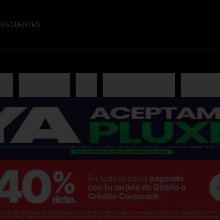
FRECUENTES
olls
Acompañantes
Gohan
Orientales - sin arroz
Sushiburgu