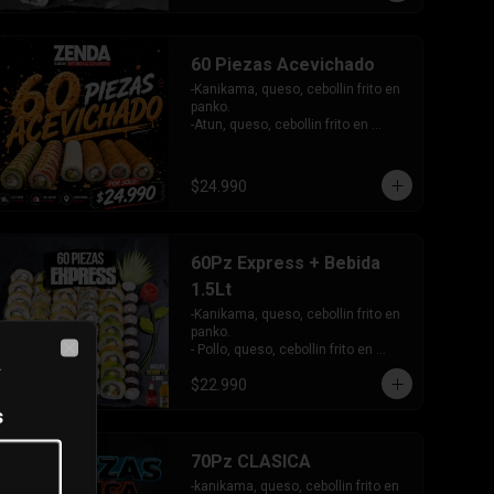
palta.

INCLUYE: 4 SALSAS - 3 PALITOS
60 Piezas Acevichado
-Kanikama, queso, cebollin frito en 
panko.

-Atun, queso, cebollin frito en 
panko.

- Camaron, queso, cebollin frito en 
panko.

$24.990
-Pollo, palta envuelto en queso.

-Camaron furai, queso, palta 
envuelto en atun, bañado en salsa 
acevichada.

60Pz Express + Bebida
-Camaron, queso, cebollin envuelto 
en panlta, bañado en salsa 
1.5Lt
acevichada.

-Kanikama, queso, cebollin frito en 
INCLUYE: 4 SALSAS - 3 PALITOS.
panko.

- Pollo, queso, cebollin frito en 
a
Close
panko.

$22.990
- Hosomaki de palta frito en panko.

-Pollo, queso, cebollin envuelto en 
s
palta.

-Kanikama, queso, cebollin 
envuelto en sesamo.

70Pz CLASICA
- Hosomaki de kanikama.

-kanikama, queso, cebollin frito en 
INCLUYE:  4 SALSAS - 3PALITOS