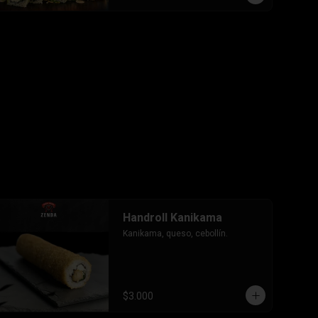
-Pollo, queso, cebollin envuelto en 
palta, bañado en salsa tari y 
coronado con wantanes hilos.

INCLUYE: 2 Salsas - 2 palitos
Handroll Kanikama
Kanikama, queso, cebollín.
$3.000