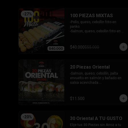
- Pimentón, queso y almendra frito 
en Panko.

INCLUYE - 4SALSAS - 3 PALITOS
-
27
%
100 PIEZAS MIXTAS
-Pollo, queso, cebollin frito en 
panko.

-Salmon, queso, cebollin frito en 
panko.

-Pimenton, queso, cebollin frito en 
panko.

$40.000
$55.000
-Kanikama, palta envuelto en 
queso.

-Camaron furai, queso, cebollin 
envuelto en palta.

20 Piezas Oriental
-Champiñon furai, queso, envuelto 
en sesamo y ciboulette.

-Salmon, queso, cebollín, palta 
-Palta, queso, cebollin envuelto en 
envuelto en salmón y bañado en 
salmon.

salsa acevichada.

-Hosomaki de kanikama.

-Pollo, queso, pimentón, palta frito 
-Hosomaki de palta.

en panko.

- 5 Gyosas fritas + 5 bolitas de 
INCLUYE: 2 SALSAS - 1 PALITOS
$11.500
queso.

INCLUYE: 6 SALSAS - 5 PALITOS
-
20
%
30 Oriental A TU GUSTO
Elije tus 30 Piezas sin Arroz a tu 