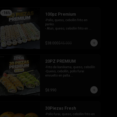
-
16
%
100pz Premium
-Pollo, queso, cebollin frito en 
panko.

- Atun, queso, cebollin frito en 
panko.

- Camaron, queso, cebollin frito en 
panko.

$38.000
$45.000
- Choclito, palta envuelto en queso.

- Salmon, queso, cebollin envuelto 
en salmon gratinado.

- Camaron, queso, cebollin envuelto 
20PZ PREMIUM
en palta.

- Camaron, queso, salmon envuelto 
-Frito de kanikama, queso, cebollín

en plaqueta mixta (Salmon, palta)

-Queso, cebollín, pollo furai 
- Palmito, queso envuelto en 
envuelto en palta.

cibullette.

INCLUYE: 2 SALSAS - 1 PALITOS
- Pollo, queso, palta envuelto en 
sesamo.

$8.990
- Pepino, palta envuelto en nori.

INCLUYE: 6 salsas - 5 palitos
30Piezas Fresh
-Pollo furai, queso, cebollin frito en 