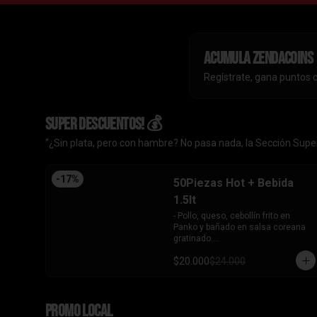
Acumula
ZendaCoins
Regístrate, gana puntos 
SUPER DESCUENTOS! 💰
“¿Sin plata, pero con hambre? No pasa nada, la Sección Super
-
17
%
50Piezas Hot + Bebida
1.5lt
- Pollo, queso, cebollín frito en 
Panko y bañado en salsa coreana 
gratinado.

- Camaron, queso, cebollín frito en 
$20.000
$24.000
Panko.

- Pollo, queso, palta frito en Panko y 
bañado en salsa tari.

- Salmón, queso, cebollín frito en 
PROMO LOCAL
Panko.
