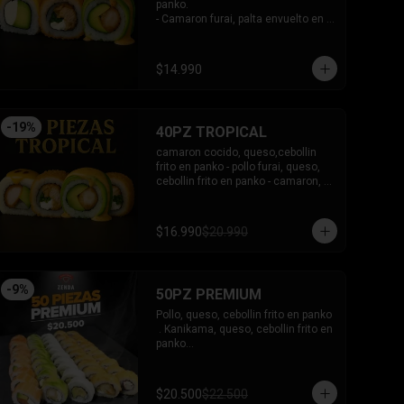
panko.

- Camaron furai, palta envuelto en 
palta bañado en salsa acevichada.

- Palta, queso, pepino envuelto en 
queso y mango, bañado en salsa 
$14.990
de maracuya.

-INCLUYE: 3 SALSAS -2 PALITOS
-
19
%
40PZ TROPICAL
camaron cocido, queso,cebollin 
frito en panko - pollo furai, queso, 
cebollin frito en panko - camaron, 
palta envuelto en palta bañado en 
salsa acevichada - pollo furai, palta 
envuelto en queso y bañado en 
$16.990
$20.990
salsa de maracuya

INCLUYE: 3 SALSAS - 2 PALITOS
-
9
%
50PZ PREMIUM
Pollo, queso, cebollin frito en panko

 . Kanikama, queso, cebollin frito en 
panko

 - Choclito, palta envuelto en queso

- Salmon, queso, palta envuelto en 
salmon

$20.500
$22.500
 - Camaron, queso, cebollin env en 