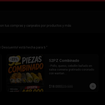
con tus compras y canjealos por productos y más
 Descuento! está hecha para ti “
-
23
%
52PZ Combinado
- Pollo, queso, cebollin bañado en 
salsa coreana gratinado coronado 
con wantan.

- Pollo, queso, cebollin bañado en 
salsa coreana gratinado coronado 
con wantan.

$18.000
$23.500
-kanikama, palta envuelto en 
sesamo.

-camaron, palta envuelto en palta 
bañado en salsa acevichada.

-camaron, palta bañado en salsa 