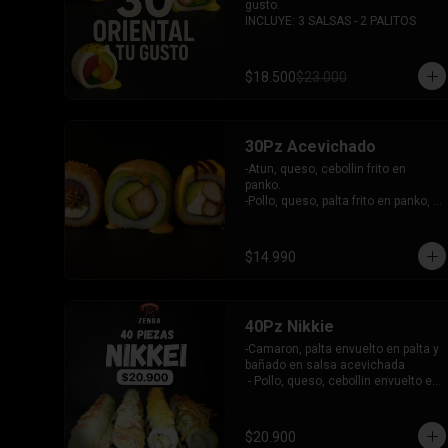
gusto.

INCLUYE: 3 SALSAS - 2 PALITOS
$18.500
$23.000
30Pz Acevichado
-Atun, queso, cebollin frito en 
panko.

-Pollo, queso, palta frito en panko, 
bañado en salsa Tari y dulce.

- Camaron Furai, palta envuelto en 
palta, bañado en salsa acevichada.

$14.990
INCLUYE: 3 SALSAS - 2 PALITOS
40Pz Nikkie
-Camaron, palta envuelto en palta y 
bañado en salsa acevichada

 - Pollo, queso, cebollin envuelto en 
palta y coronado con wantanes 
fritos

 - Surimi Furai, cebollin cubierto de 
$20.900
guacamole y wantanes fritos
