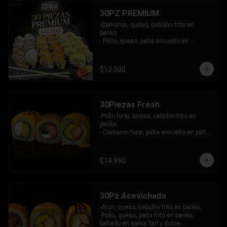
30PZ PREMIUM
-Camaron, queso, cebollin frito en 
panko.

- Pollo, queso, palta envuelto en 
sesamo.

- Kanikama, queso, palta envuelto en 
palta.

$12.500
INCLUYE: 3 SALSAS - 2 PALITOS
30Piezas Fresh
-Pollo furai, queso, cebollin frito en 
panko.

- Camaron furai, palta envuelto en palta 
bañado en salsa acevichada.

- Palta, queso, pepino envuelto en 
queso y mango, bañado en salsa de 
$14.990
maracuya.

-INCLUYE: 3 SALSAS -2 PALITOS
30Pz Acevichado
-Atun, queso, cebollin frito en panko.

-Pollo, queso, palta frito en panko, 
bañado en salsa Tari y dulce.
