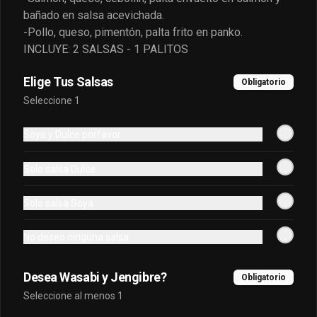
envuelto en atún frito en panko.
bañado en salsa acevichada.
-Pollo, queso, pimentón, palta frito en panko.
INCLUYE: 2 SALSAS - 1 PALITOS
$6.500
Elige Tus Salsas
Obligatorio
Seleccione 1
Oriental Premium
Queso crema, platano frito, salmon, 
Soya y Dulce porfavor
palta frito en panko cubierto de 
kanikama furai y bañado en salsa 
dulce.
Solo salsa Dulce
$7.400
Solo salsa Soya
Oriental Tradicional
No deseo ninguna salsa
Queso, cebollín, salmón furai, camarón 
envuelto en palta frito en panko, bañado 
en salsa acevichada.
Desea Wasabi y Jengibre?
Obligatorio
Seleccione al menos 1
$7.400