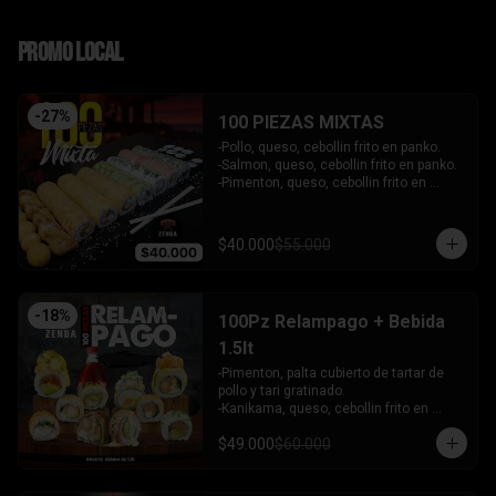
PROMO LOCAL
-
27
%
100 PIEZAS MIXTAS
-Pollo, queso, cebollin frito en panko.

-Salmon, queso, cebollin frito en panko.

-Pimenton, queso, cebollin frito en 
panko.

-Kanikama, palta envuelto en queso.

-Camaron furai, queso, cebollin 
$40.000
$55.000
envuelto en palta.

-Champiñon furai, queso, envuelto en 
sesamo y ciboulette.

-Palta, queso, cebollin envuelto en 
-
18
%
100Pz Relampago + Bebida
salmon.

-Hosomaki de kanikama.

1.5lt
-Hosomaki de palta.

-Pimenton, palta cubierto de tartar de 
- 5 Gyosas fritas + 5 bolitas de queso.

pollo y tari gratinado.

INCLUYE: 6 SALSAS - 5 PALITOS
-Kanikama, queso, cebollin frito en 
panko.

$49.000
$60.000
-Pollo, queso, cebollin frito en panko.

-Pollo, palta env en queso y bañado en 
salsa de maracuya.
