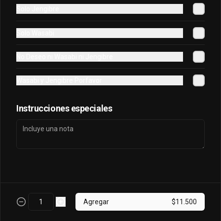
Solo Jengibre
Oriental Tuna Acevichado
Solo Wasabi
Camaron Furai, palta, queso, cebollin 
envuelto en atun y bañado en salsa 
No Deseo ni Wasabi ni Jengibre
acevichada.
Wasabi y Jengibre Porfavor
$7.100
Instrucciones especiales
Osaka Oriental
- Atun real, palta, salmon, cebollin 
envuelto en palta bañado en salsa 
acevichada, coronado con masago.
$7.800
Agregar
$11.500
Sake King Oriental
Salmón, palta, queso, cebollín envuelto 