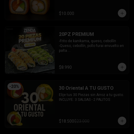
y bañado en salsa acevichada.

INCLUYE: 2 SALSAS - 1 PALITOS
$10.000
20PZ PREMIUM
-Frito de kanikama, queso, cebollín

-Queso, cebollín, pollo furai envuelto en 
palta.

INCLUYE: 2 SALSAS - 1 PALITOS
$8.990
-
20
%
30 Oriental A TU GUSTO
Elije tus 30 Piezas sin Arroz a tu gusto.

INCLUYE: 3 SALSAS - 2 PALITOS
$18.500
$23.000