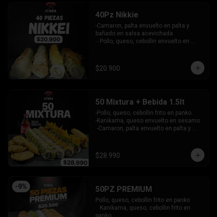
40Pz Nikkie
-Camaron, palta envuelto en palta y 
bañado en salsa acevichada

 - Pollo, queso, cebollin envuelto en 
palta y coronado con wantanes fritos

 - Surimi Furai, cebollin cubierto de 
guacamole y wantanes fritos

$20.900
 - Salmon, palta envuelto en nori frito en 
panko, cubierto de tartar crab.

INCLUYE: 3 SALSAS - 2 PALITOS
50 Mixtura + Bebida 1.5lt
-Pollo, queso, cebollin frito en panko

-Kanikama, queso envuelto en sesamo

 -Camaron, palta envuelto en palta y 
bañado en salsa acevichada

 -Surimi furai, cebollin cubierto de 
guacamole y nachos crocantes

$28.990
 - 5 arrollado primavera -  5 Gyosas 
Crocantes.

INCLUYE: 4 SALSAS - 3 PALITOS
-
9
%
50PZ PREMIUM
Pollo, queso, cebollin frito en panko

 . Kanikama, queso, cebollin frito en 
panko
