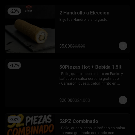
-
23
%
2 Handrolls a Eleccion
Elije tus Handrolls a tu gusto.
$5.000
$6.500
-
17
%
50Piezas Hot + Bebida 1.5lt
- Pollo, queso, cebollín frito en Panko y 
bañado en salsa coreana gratinado.

- Camaron, queso, cebollín frito en 
Panko.

- Pollo, queso, palta frito en Panko y 
bañado en salsa tari.

$20.000
$24.000
- Salmón, queso, cebollín frito en Panko.

- Pimentón, queso y almendra frito en 
Panko.

INCLUYE - 4SALSAS - 3 PALITOS
-
23
%
52PZ Combinado
- Pollo, queso, cebollin bañado en salsa 
coreana gratinado coronado con 