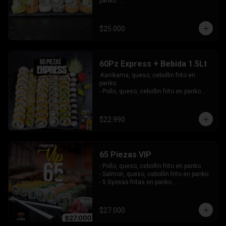
panko. 

-Pollo, queso, cebollín envuelto en 
sesamo.

-Champiñon furai, palta envuelto en 
$25.000
queso.

-Palta, queso, cebollín envuelto en 
salmon, bañado en salsa de maracuya.

-Camarón, queso, cebollín envuelto en 
60Pz Express + Bebida 1.5Lt
palta y bañado en salsa de acevichada . 

-Kanikama, queso, cebollin frito en 
Incluye: 4 Salsas - 4 Palitos
panko.

- Pollo, queso, cebollin frito en panko.

- Hosomaki de palta frito en panko.

-Pollo, queso, cebollin envuelto en palta.

-Kanikama, queso, cebollin envuelto en 
$22.990
sesamo.

- Hosomaki de kanikama.

INCLUYE:  4 SALSAS - 3PALITOS
65 Piezas VIP
- Pollo, queso, cebollin frito en panko.

- Salmon, queso, cebollin frito en panko.

- 5 Gyosas fritas en panko.

-Kanikama, palta envuelto en queso.

-Palta, queso, cebollin envuelto en 
salmon.

$27.000
- Champiñon furai, queso envuelto en 
sesamo y ciboulette.
