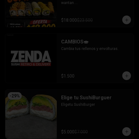
wantan.

- Pollo, queso, cebollin bañado en salsa 
coreana gratinado coronado con 
wantan.

$18.000
$23.500
-kanikama, palta envuelto en sesamo.

-camaron, palta envuelto en palta 
bañado en salsa acevichada.

-camaron, palta bañado en salsa tari 
CAMBIOS🍣
gratinado.

+ 2 arrollado primavera.

Cambia tus rellenos y envolturas.
INCLUYE: 3 salsas - 2 palitos.
$1.500
-
29
%
Elige tu SushiBurguer
Eligetu SushiBurger
$5.000
$7.000