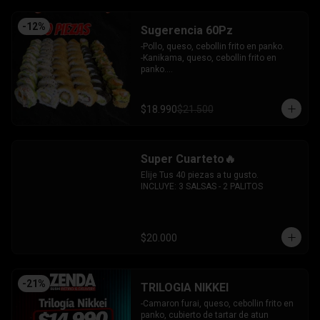
-
12
%
Sugerencia 60Pz
-Pollo, queso, cebollin frito en panko.

-Kanikama, queso, cebollin frito en 
panko.

-Hosomaki frito relleno de queso crema 
con topping de guacamole y  coronado 
con camarones furai.

$18.990
$21.500
-Hosomaki de pepino y queso crema.

-Pollo, queso, palta envuelto en 
sesamo.

-Pimenton, palta envuelto en palta y 
Super Cuarteto🔥
bañado en salsa acevichada.

INCLUYE: 4 SALSAS - 3 PALITOS
Elije Tus 40 piezas a tu gusto.

INCLUYE: 3 SALSAS - 2 PALITOS
$20.000
-
21
%
TRILOGIA NIKKEI
-Camaron furai, queso, cebollin frito en 
panko, cubierto de tartar de atun 