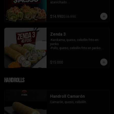
acevichado.

-Palta, queso, cebollin envuelto en palta 
coronado de tartar de salmon 
acevichado.

$14.990
$18.990
-Pollo, queso, cebollin envuelto en palta, 
bañado en salsa tari y coronado con 
wantanes hilos.

INCLUYE: 2 Salsas - 2 palitos
Zenda 3
-Kanikama, queso, cebollin frito en 
panko.

-Pollo, queso, cebollin frito en panko.

-Camaron, queso, cebollin envuelto en 
palta.

- Kanikama, palta envuelto en queso.

$15.000
INCLUYE: 3 SALSAS - 2 PALITOS
Handrolls
Handroll Camarón
Camarón, queso, cebollín.