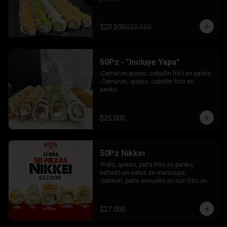
 - Choclito, palta envuelto en queso

- Salmon, queso, palta envuelto en 
salmon

$20.500
$22.500
 - Camaron, queso, cebollin env en 
palta.

INCLUYE: 4 SALSAS - 3 PALITOS
50Pz - "Incluye Yapa"
-Camaron,queso, cebollin frito en panko.

-Camaron, queso, cebollin frito en 
panko.

-Salmon, queso, palta envuelto en palta.

-Atun, queso, palta envuelto en 
Ciboulette.

$25.000
-Pollo, palta envuelto queso.

INCLUYE: 4 SALSAS - 3 PALITOS
50Pz Nikkei
-Pollo, queso, palta frito en panko, 
bañado en salsa de maracuya.

-Salmon, palta envuelto en nori frito en 
panko, cubierto de tartar crab.

-Camaron, queso, cebollin envuelto en 
palta cubierto de tartar de salmon 
$27.000
acevichado.

-Pollo, queso, cebollin frito en panko, 