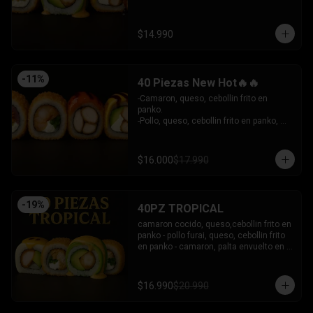
- Camaron Furai, palta envuelto en palta, 
bañado en salsa acevichada.

INCLUYE: 3 SALSAS - 2 PALITOS
$14.990
-
11
%
40 Piezas New Hot🔥🔥
-Camaron, queso, cebollin frito en 
panko.

-Pollo, queso, cebollin frito en panko, 
bañado en salsa coreana y dulce.

-Pollo, queso, palta frito en panko, 
bañado en salsa tari y dulce.

$16.000
$17.990
-Atun, queso, cebollin frito en panko.

INCLUYE: 3 SALSAS - 2 PALITOS
-
19
%
40PZ TROPICAL
camaron cocido, queso,cebollin frito en 
panko - pollo furai, queso, cebollin frito 
en panko - camaron, palta envuelto en 
palta bañado en salsa acevichada - 
pollo furai, palta envuelto en queso y 
bañado en salsa de maracuya

$16.990
$20.990
INCLUYE: 3 SALSAS - 2 PALITOS