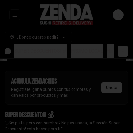
Abrir menu de navegación
Login
¿Dónde quieres pedir?
SUPER DESCUENTOS! 💰
PROMO LOCAL
Handrolls
A
Acumula
ZendaCoins
Únete
Regístrate, gana puntos con tus compras y
canjealos por productos y más
SUPER DESCUENTOS! 💰
“¿Sin plata, pero con hambre? No pasa nada, la Sección Super
Descuento! está hecha para ti “