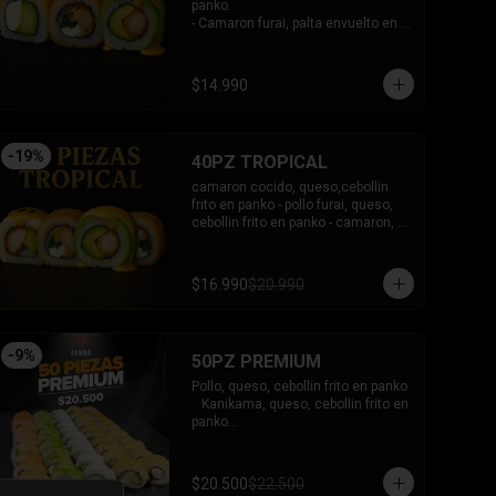
panko.

- Camaron furai, palta envuelto en 
palta bañado en salsa acevichada.

- Palta, queso, pepino envuelto en 
queso y mango, bañado en salsa 
$14.990
de maracuya.

-INCLUYE: 3 SALSAS -2 PALITOS
-
19
%
40PZ TROPICAL
camaron cocido, queso,cebollin 
frito en panko - pollo furai, queso, 
cebollin frito en panko - camaron, 
palta envuelto en palta bañado en 
salsa acevichada - pollo furai, palta 
envuelto en queso y bañado en 
$16.990
$20.990
salsa de maracuya

INCLUYE: 3 SALSAS - 2 PALITOS
-
9
%
50PZ PREMIUM
Pollo, queso, cebollin frito en panko

 . Kanikama, queso, cebollin frito en 
panko

 - Choclito, palta envuelto en queso

- Salmon, queso, palta envuelto en 
salmon

$20.500
$22.500
 - Camaron, queso, cebollin env en 