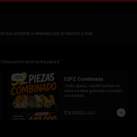
con tus compras y canjealos por productos y más
 Descuento! está hecha para ti “
-
23
%
52PZ Combinado
- Pollo, queso, cebollin bañado en 
salsa coreana gratinado coronado 
con wantan.

- Pollo, queso, cebollin bañado en 
salsa coreana gratinado coronado 
con wantan.

$18.000
$23.500
-kanikama, palta envuelto en 
sesamo.

-camaron, palta envuelto en palta 
bañado en salsa acevichada.

-camaron, palta bañado en salsa 