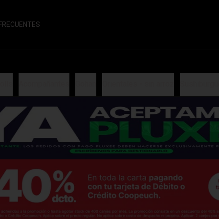
FRECUENTES
olls
Acompañantes
Gohan
Orientales - sin arroz
Sushiburgu