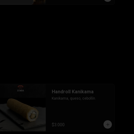
-Pollo, queso, cebollin envuelto en 
palta, bañado en salsa tari y 
coronado con wantanes hilos.

INCLUYE: 2 Salsas - 2 palitos
Handroll Kanikama
Kanikama, queso, cebollín.
$3.000