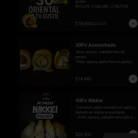
gusto.

INCLUYE: 3 SALSAS - 2 PALITOS
$18.500
$23.000
30Pz Acevichado
-Atun, queso, cebollin frito en 
panko.

-Pollo, queso, palta frito en panko, 
bañado en salsa Tari y dulce.

- Camaron Furai, palta envuelto en 
palta, bañado en salsa acevichada.

$14.990
INCLUYE: 3 SALSAS - 2 PALITOS
40Pz Nikkie
-Camaron, palta envuelto en palta y 
bañado en salsa acevichada

 - Pollo, queso, cebollin envuelto en 
palta y coronado con wantanes 
fritos

 - Surimi Furai, cebollin cubierto de 
$20.900
guacamole y wantanes fritos
