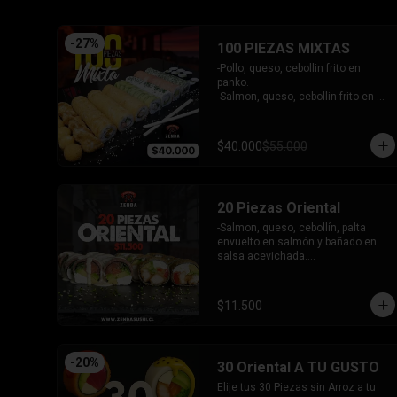
- Pimentón, queso y almendra frito 
en Panko.

INCLUYE - 4SALSAS - 3 PALITOS
-
27
%
100 PIEZAS MIXTAS
-Pollo, queso, cebollin frito en 
panko.

-Salmon, queso, cebollin frito en 
panko.

-Pimenton, queso, cebollin frito en 
panko.

$40.000
$55.000
-Kanikama, palta envuelto en 
queso.

-Camaron furai, queso, cebollin 
envuelto en palta.

20 Piezas Oriental
-Champiñon furai, queso, envuelto 
en sesamo y ciboulette.

-Salmon, queso, cebollín, palta 
-Palta, queso, cebollin envuelto en 
envuelto en salmón y bañado en 
salmon.

salsa acevichada.

-Hosomaki de kanikama.

-Pollo, queso, pimentón, palta frito 
-Hosomaki de palta.

en panko.

- 5 Gyosas fritas + 5 bolitas de 
INCLUYE: 2 SALSAS - 1 PALITOS
$11.500
queso.

INCLUYE: 6 SALSAS - 5 PALITOS
-
20
%
30 Oriental A TU GUSTO
Elije tus 30 Piezas sin Arroz a tu 