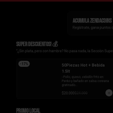
Acumula
ZendaCoins
Regístrate, gana puntos 
SUPER DESCUENTOS! 💰
“¿Sin plata, pero con hambre? No pasa nada, la Sección Super
-
17
%
50Piezas Hot + Bebida
1.5lt
- Pollo, queso, cebollín frito en 
Panko y bañado en salsa coreana 
gratinado.

- Camaron, queso, cebollín frito en 
$20.000
$24.000
Panko.

- Pollo, queso, palta frito en Panko y 
bañado en salsa tari.

- Salmón, queso, cebollín frito en 
PROMO LOCAL
Panko.
