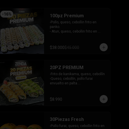
-
16
%
100pz Premium
-Pollo, queso, cebollin frito en 
panko.

- Atun, queso, cebollin frito en 
panko.

- Camaron, queso, cebollin frito en 
panko.

$38.000
$45.000
- Choclito, palta envuelto en queso.

- Salmon, queso, cebollin envuelto 
en salmon gratinado.

- Camaron, queso, cebollin envuelto 
20PZ PREMIUM
en palta.

- Camaron, queso, salmon envuelto 
-Frito de kanikama, queso, cebollín

en plaqueta mixta (Salmon, palta)

-Queso, cebollín, pollo furai 
- Palmito, queso envuelto en 
envuelto en palta.

cibullette.

INCLUYE: 2 SALSAS - 1 PALITOS
- Pollo, queso, palta envuelto en 
sesamo.

$8.990
- Pepino, palta envuelto en nori.

INCLUYE: 6 salsas - 5 palitos
30Piezas Fresh
-Pollo furai, queso, cebollin frito en 