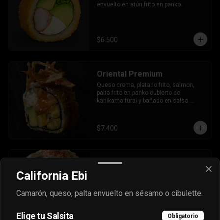
envuelto en atún frito en panko.
$6.500
Oriental Premium
Queso crema, platano frito, salmon, 
palta frito en panko cubierto de 
kanikama furai y bañado en salsa 
dulce.
$7.400
Oriental Tradicional
California Ebi
Queso, cebollín, salmón furai, camarón 
envuelto en palta frito en panko, bañado 
en salsa acevichada.
Camarón, queso, palta envuelto en sésamo o cibulette.
Elige tu Salsita
$7.400
Obligatorio