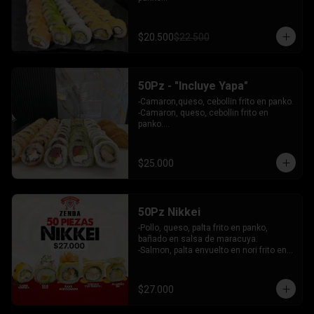
 - Choclito, palta envuelto en queso

- Salmon, queso, palta envuelto en 
salmon

$20.500
$22.500
 - Camaron, queso, cebollin env en 
palta.

INCLUYE: 4 SALSAS - 3 PALITOS
50Pz - "Incluye Yapa"
-Camaron,queso, cebollin frito en panko.

-Camaron, queso, cebollin frito en 
panko.

-Salmon, queso, palta envuelto en palta.

-Atun, queso, palta envuelto en 
Ciboulette.

$25.000
-Pollo, palta envuelto queso.

INCLUYE: 4 SALSAS - 3 PALITOS
50Pz Nikkei
-Pollo, queso, palta frito en panko, 
bañado en salsa de maracuya.

-Salmon, palta envuelto en nori frito en 
panko, cubierto de tartar crab.

-Camaron, queso, cebollin envuelto en 
palta cubierto de tartar de salmon 
$27.000
acevichado.

-Pollo, queso, cebollin frito en panko, 