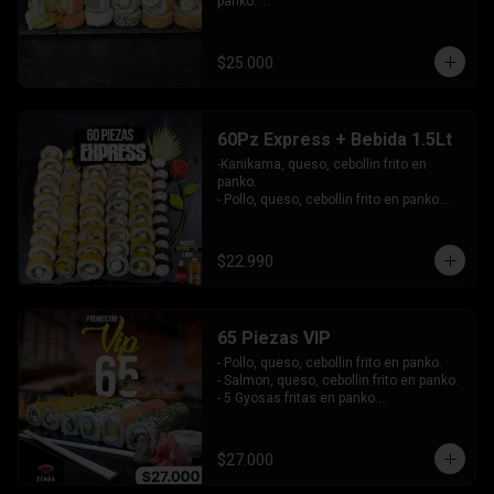
panko. 

-Pollo, queso, cebollín envuelto en 
sesamo.

-Champiñon furai, palta envuelto en 
$25.000
queso.

-Palta, queso, cebollín envuelto en 
salmon, bañado en salsa de maracuya.

-Camarón, queso, cebollín envuelto en 
60Pz Express + Bebida 1.5Lt
palta y bañado en salsa de acevichada . 

-Kanikama, queso, cebollin frito en 
Incluye: 4 Salsas - 4 Palitos
panko.

- Pollo, queso, cebollin frito en panko.

- Hosomaki de palta frito en panko.

-Pollo, queso, cebollin envuelto en palta.

-Kanikama, queso, cebollin envuelto en 
$22.990
sesamo.

- Hosomaki de kanikama.

INCLUYE:  4 SALSAS - 3PALITOS
65 Piezas VIP
- Pollo, queso, cebollin frito en panko.

- Salmon, queso, cebollin frito en panko.

- 5 Gyosas fritas en panko.

-Kanikama, palta envuelto en queso.

-Palta, queso, cebollin envuelto en 
salmon.

$27.000
- Champiñon furai, queso envuelto en 
sesamo y ciboulette.
