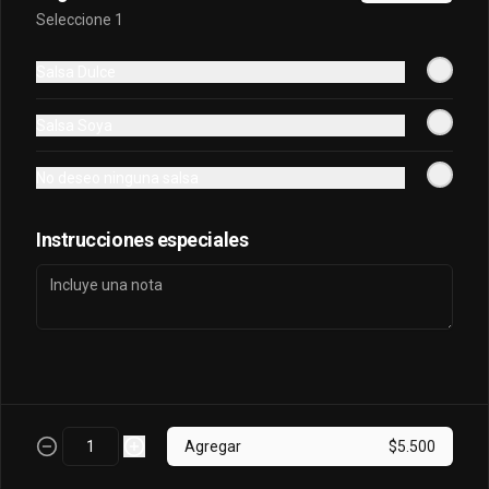
Seleccione 1
Oriental Tuna Acevichado
Salsa Dulce
Camaron Furai, palta, queso, cebollin 
envuelto en atun y bañado en salsa 
Salsa Soya
acevichada.
No deseo ninguna salsa
$7.100
Instrucciones especiales
Osaka Oriental
- Atun real, palta, salmon, cebollin 
envuelto en palta bañado en salsa 
acevichada, coronado con masago.
$7.800
Agregar
$5.500
Sake King Oriental
Salmón, palta, queso, cebollín envuelto 