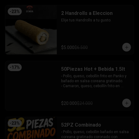
-
23
%
2 Handrolls a Eleccion
Elije tus Handrolls a tu gusto.
$5.000
$6.500
-
17
%
50Piezas Hot + Bebida 1.5lt
- Pollo, queso, cebollín frito en Panko y 
bañado en salsa coreana gratinado.

- Camaron, queso, cebollín frito en 
Panko.

- Pollo, queso, palta frito en Panko y 
bañado en salsa tari.

$20.000
$24.000
- Salmón, queso, cebollín frito en Panko.

- Pimentón, queso y almendra frito en 
Panko.

INCLUYE - 4SALSAS - 3 PALITOS
-
23
%
52PZ Combinado
- Pollo, queso, cebollin bañado en salsa 
coreana gratinado coronado con 