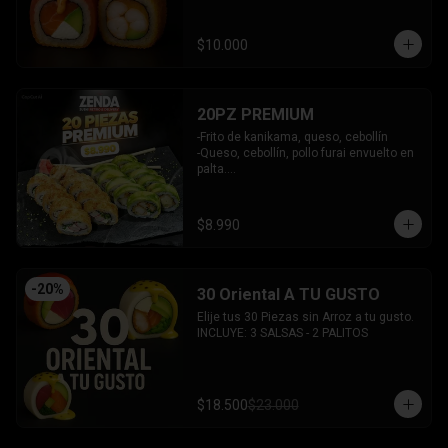
y bañado en salsa acevichada.

INCLUYE: 2 SALSAS - 1 PALITOS
$10.000
20PZ PREMIUM
-Frito de kanikama, queso, cebollín

-Queso, cebollín, pollo furai envuelto en 
palta.

INCLUYE: 2 SALSAS - 1 PALITOS
$8.990
-
20
%
30 Oriental A TU GUSTO
Elije tus 30 Piezas sin Arroz a tu gusto.

INCLUYE: 3 SALSAS - 2 PALITOS
$18.500
$23.000