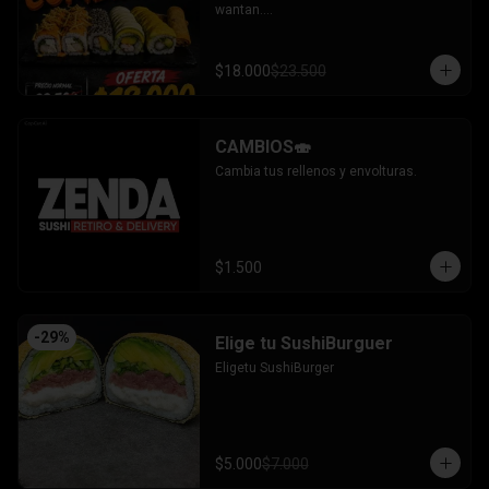
wantan.

- Pollo, queso, cebollin bañado en salsa 
coreana gratinado coronado con 
wantan.

$18.000
$23.500
-kanikama, palta envuelto en sesamo.

-camaron, palta envuelto en palta 
bañado en salsa acevichada.

-camaron, palta bañado en salsa tari 
CAMBIOS🍣
gratinado.

+ 2 arrollado primavera.

Cambia tus rellenos y envolturas.
INCLUYE: 3 salsas - 2 palitos.
$1.500
-
29
%
Elige tu SushiBurguer
Eligetu SushiBurger
$5.000
$7.000