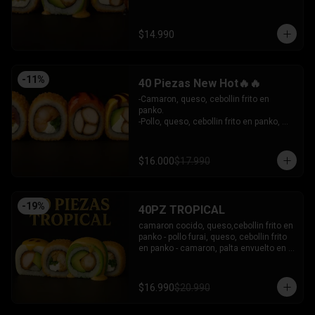
- Camaron Furai, palta envuelto en palta, 
bañado en salsa acevichada.

INCLUYE: 3 SALSAS - 2 PALITOS
$14.990
-
11
%
40 Piezas New Hot🔥🔥
-Camaron, queso, cebollin frito en 
panko.

-Pollo, queso, cebollin frito en panko, 
bañado en salsa coreana y dulce.

-Pollo, queso, palta frito en panko, 
bañado en salsa tari y dulce.

$16.000
$17.990
-Atun, queso, cebollin frito en panko.

INCLUYE: 3 SALSAS - 2 PALITOS
-
19
%
40PZ TROPICAL
camaron cocido, queso,cebollin frito en 
panko - pollo furai, queso, cebollin frito 
en panko - camaron, palta envuelto en 
palta bañado en salsa acevichada - 
pollo furai, palta envuelto en queso y 
bañado en salsa de maracuya

$16.990
$20.990
INCLUYE: 3 SALSAS - 2 PALITOS