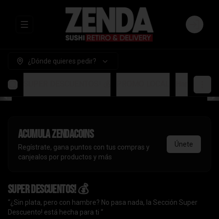
Abrir menu de navegación
Login
¿Dónde quieres pedir?
SUPER DESCUENTOS! 💰
PROMO LOCAL
Handrolls
A
Acumula
ZendaCoins
Únete
Regístrate, gana puntos con tus compras y
canjealos por productos y más
SUPER DESCUENTOS! 💰
“¿Sin plata, pero con hambre? No pasa nada, la Sección Super
Descuento! está hecha para ti “