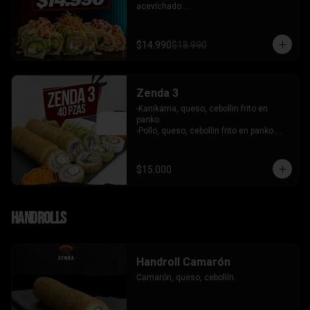
acevichado.

-Palta, queso, cebollin envuelto en palta 
coronado de tartar de salmon 
acevichado.

$14.990
$18.990
-Pollo, queso, cebollin envuelto en palta, 
bañado en salsa tari y coronado con 
wantanes hilos.

INCLUYE: 2 Salsas - 2 palitos
Zenda 3
-Kanikama, queso, cebollin frito en 
panko.

-Pollo, queso, cebollin frito en panko.

-Camaron, queso, cebollin envuelto en 
palta.

- Kanikama, palta envuelto en queso.

$15.000
INCLUYE: 3 SALSAS - 2 PALITOS
Handrolls
Handroll Camarón
Camarón, queso, cebollín.