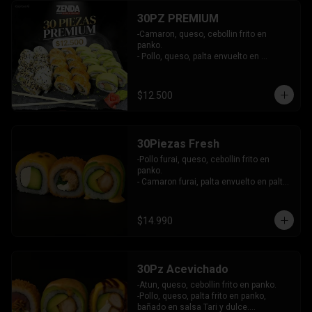
30PZ PREMIUM
-Camaron, queso, cebollin frito en 
panko.

- Pollo, queso, palta envuelto en 
sesamo.

- Kanikama, queso, palta envuelto en 
palta.

$12.500
INCLUYE: 3 SALSAS - 2 PALITOS
30Piezas Fresh
-Pollo furai, queso, cebollin frito en 
panko.

- Camaron furai, palta envuelto en palta 
bañado en salsa acevichada.

- Palta, queso, pepino envuelto en 
queso y mango, bañado en salsa de 
$14.990
maracuya.

-INCLUYE: 3 SALSAS -2 PALITOS
30Pz Acevichado
-Atun, queso, cebollin frito en panko.

-Pollo, queso, palta frito en panko, 
bañado en salsa Tari y dulce.
