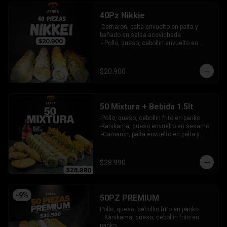
40Pz Nikkie
-Camaron, palta envuelto en palta y 
bañado en salsa acevichada

 - Pollo, queso, cebollin envuelto en 
palta y coronado con wantanes fritos

 - Surimi Furai, cebollin cubierto de 
guacamole y wantanes fritos

$20.900
 - Salmon, palta envuelto en nori frito en 
panko, cubierto de tartar crab.

INCLUYE: 3 SALSAS - 2 PALITOS
50 Mixtura + Bebida 1.5lt
-Pollo, queso, cebollin frito en panko

-Kanikama, queso envuelto en sesamo

 -Camaron, palta envuelto en palta y 
bañado en salsa acevichada

 -Surimi furai, cebollin cubierto de 
guacamole y nachos crocantes

$28.990
 - 5 arrollado primavera -  5 Gyosas 
Crocantes.

INCLUYE: 4 SALSAS - 3 PALITOS
-
9
%
50PZ PREMIUM
Pollo, queso, cebollin frito en panko

 . Kanikama, queso, cebollin frito en 
panko
