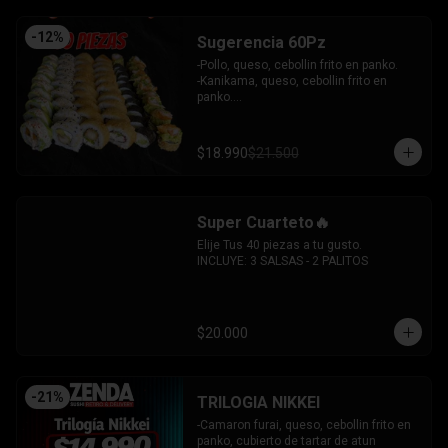
-
12
%
Sugerencia 60Pz
-Pollo, queso, cebollin frito en panko.

-Kanikama, queso, cebollin frito en 
panko.

-Hosomaki frito relleno de queso crema 
con topping de guacamole y  coronado 
con camarones furai.

$18.990
$21.500
-Hosomaki de pepino y queso crema.

-Pollo, queso, palta envuelto en 
sesamo.

-Pimenton, palta envuelto en palta y 
Super Cuarteto🔥
bañado en salsa acevichada.

INCLUYE: 4 SALSAS - 3 PALITOS
Elije Tus 40 piezas a tu gusto.

INCLUYE: 3 SALSAS - 2 PALITOS
$20.000
-
21
%
TRILOGIA NIKKEI
-Camaron furai, queso, cebollin frito en 
panko, cubierto de tartar de atun 