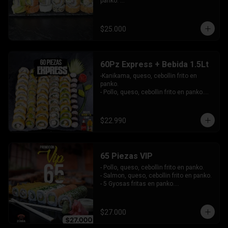
panko. 

-Pollo, queso, cebollín envuelto en 
sesamo.

-Champiñon furai, palta envuelto en 
$25.000
queso.

-Palta, queso, cebollín envuelto en 
salmon, bañado en salsa de maracuya.

-Camarón, queso, cebollín envuelto en 
60Pz Express + Bebida 1.5Lt
palta y bañado en salsa de acevichada . 

-Kanikama, queso, cebollin frito en 
Incluye: 4 Salsas - 4 Palitos
panko.

- Pollo, queso, cebollin frito en panko.

- Hosomaki de palta frito en panko.

-Pollo, queso, cebollin envuelto en palta.

-Kanikama, queso, cebollin envuelto en 
$22.990
sesamo.

- Hosomaki de kanikama.

INCLUYE:  4 SALSAS - 3PALITOS
65 Piezas VIP
- Pollo, queso, cebollin frito en panko.

- Salmon, queso, cebollin frito en panko.

- 5 Gyosas fritas en panko.

-Kanikama, palta envuelto en queso.

-Palta, queso, cebollin envuelto en 
salmon.

$27.000
- Champiñon furai, queso envuelto en 
sesamo y ciboulette.
