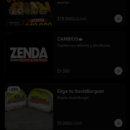
wantan.

- Pollo, queso, cebollin bañado en salsa 
coreana gratinado coronado con 
wantan.

$18.000
$23.500
-kanikama, palta envuelto en sesamo.

-camaron, palta envuelto en palta 
bañado en salsa acevichada.

-camaron, palta bañado en salsa tari 
CAMBIOS🍣
gratinado.

+ 2 arrollado primavera.

Cambia tus rellenos y envolturas.
INCLUYE: 3 salsas - 2 palitos.
$1.500
-
29
%
Elige tu SushiBurguer
Eligetu SushiBurger
$5.000
$7.000