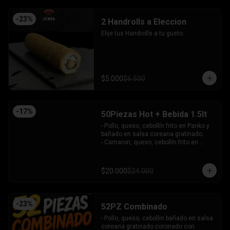
-
23
%
2 Handrolls a Eleccion
Elije tus Handrolls a tu gusto.
$5.000
$6.500
-
17
%
50Piezas Hot + Bebida 1.5lt
- Pollo, queso, cebollín frito en Panko y 
bañado en salsa coreana gratinado.

- Camaron, queso, cebollín frito en 
Panko.

- Pollo, queso, palta frito en Panko y 
bañado en salsa tari.

$20.000
$24.000
- Salmón, queso, cebollín frito en Panko.

- Pimentón, queso y almendra frito en 
Panko.

INCLUYE - 4SALSAS - 3 PALITOS
-
23
%
52PZ Combinado
- Pollo, queso, cebollin bañado en salsa 
coreana gratinado coronado con 