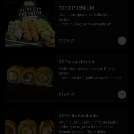
30PZ PREMIUM
-Camaron, queso, cebollin frito en 
panko.

- Pollo, queso, palta envuelto en 
sesamo.

- Kanikama, queso, palta envuelto en 
palta.

$12.500
INCLUYE: 3 SALSAS - 2 PALITOS
30Piezas Fresh
-Pollo furai, queso, cebollin frito en 
panko.

- Camaron furai, palta envuelto en palta 
bañado en salsa acevichada.

- Palta, queso, pepino envuelto en 
queso y mango, bañado en salsa de 
$14.990
maracuya.

-INCLUYE: 3 SALSAS -2 PALITOS
30Pz Acevichado
-Atun, queso, cebollin frito en panko.

-Pollo, queso, palta frito en panko, 
bañado en salsa Tari y dulce.
