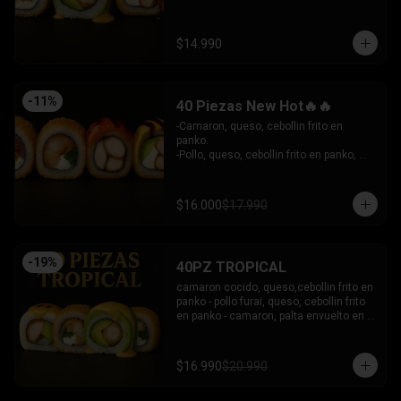
- Camaron Furai, palta envuelto en palta, 
bañado en salsa acevichada.

INCLUYE: 3 SALSAS - 2 PALITOS
$14.990
-
11
%
40 Piezas New Hot🔥🔥
-Camaron, queso, cebollin frito en 
panko.

-Pollo, queso, cebollin frito en panko, 
bañado en salsa coreana y dulce.

-Pollo, queso, palta frito en panko, 
bañado en salsa tari y dulce.

$16.000
$17.990
-Atun, queso, cebollin frito en panko.

INCLUYE: 3 SALSAS - 2 PALITOS
-
19
%
40PZ TROPICAL
camaron cocido, queso,cebollin frito en 
panko - pollo furai, queso, cebollin frito 
en panko - camaron, palta envuelto en 
palta bañado en salsa acevichada - 
pollo furai, palta envuelto en queso y 
bañado en salsa de maracuya

$16.990
$20.990
INCLUYE: 3 SALSAS - 2 PALITOS