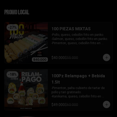
PROMO LOCAL
-
27
%
100 PIEZAS MIXTAS
-Pollo, queso, cebollin frito en panko.

-Salmon, queso, cebollin frito en panko.

-Pimenton, queso, cebollin frito en 
panko.

-Kanikama, palta envuelto en queso.

-Camaron furai, queso, cebollin 
$40.000
$55.000
envuelto en palta.

-Champiñon furai, queso, envuelto en 
sesamo y ciboulette.

-Palta, queso, cebollin envuelto en 
-
18
%
100Pz Relampago + Bebida
salmon.

-Hosomaki de kanikama.

1.5lt
-Hosomaki de palta.

-Pimenton, palta cubierto de tartar de 
- 5 Gyosas fritas + 5 bolitas de queso.

pollo y tari gratinado.

INCLUYE: 6 SALSAS - 5 PALITOS
-Kanikama, queso, cebollin frito en 
panko.

$49.000
$60.000
-Pollo, queso, cebollin frito en panko.

-Pollo, palta env en queso y bañado en 
salsa de maracuya.
