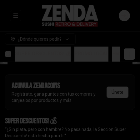
Abrir menu de navegación
Login
¿Dónde quieres pedir?
SUPER DESCUENTOS! 💰
PROMO LOCAL
Handrolls
A
Acumula
ZendaCoins
Únete
Regístrate, gana puntos con tus compras y
canjealos por productos y más
SUPER DESCUENTOS! 💰
“¿Sin plata, pero con hambre? No pasa nada, la Sección Super
Descuento! está hecha para ti “