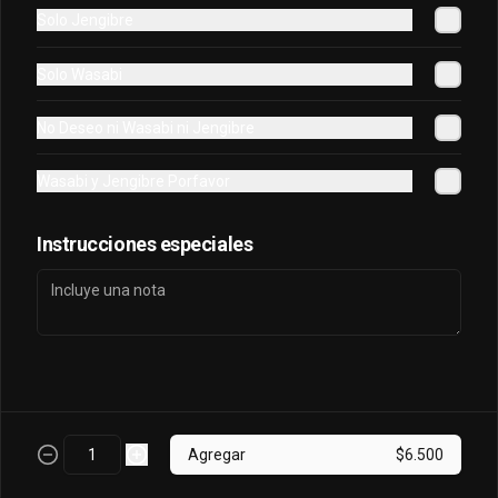
Solo Jengibre
Oriental Tuna Acevichado
Solo Wasabi
Camaron Furai, palta, queso, cebollin 
envuelto en atun y bañado en salsa 
No Deseo ni Wasabi ni Jengibre
acevichada.
Wasabi y Jengibre Porfavor
$7.100
Instrucciones especiales
Osaka Oriental
- Atun real, palta, salmon, cebollin 
envuelto en palta bañado en salsa 
acevichada, coronado con masago.
$7.800
Agregar
$6.500
Sake King Oriental
Salmón, palta, queso, cebollín envuelto 