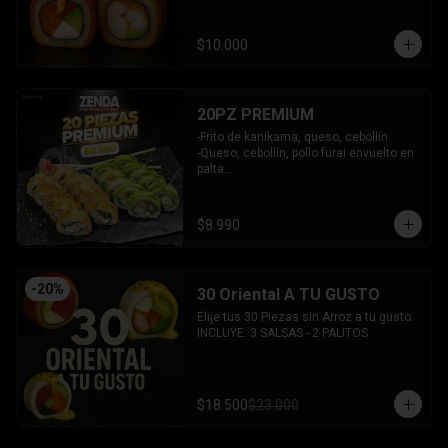
y bañado en salsa acevichada.

INCLUYE: 2 SALSAS - 1 PALITOS
$10.000
20PZ PREMIUM
-Frito de kanikama, queso, cebollín

-Queso, cebollín, pollo furai envuelto en 
palta.

INCLUYE: 2 SALSAS - 1 PALITOS
$8.990
-
20
%
30 Oriental A TU GUSTO
Elije tus 30 Piezas sin Arroz a tu gusto.

INCLUYE: 3 SALSAS - 2 PALITOS
$18.500
$23.000