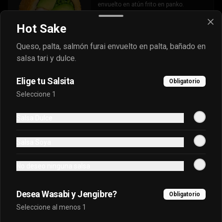
envuelto en atún frito en panko.
Hot Sake
$6.500
Queso, palta, salmón furai envuelto en palta, bañado en
salsa tari y dulce.
Oriental Premium
Elige tu Salsita
Obligatorio
Queso crema, platano frito, salmon, 
Seleccione 1
palta frito en panko cubierto de 
kanikama furai y bañado en salsa 
dulce.
Salsa Dulce
$7.400
Salsa Soya
Oriental Tradicional
No deseo ninguna salsa
Queso, cebollín, salmón furai, camarón 
envuelto en palta frito en panko, bañado 
en salsa acevichada.
Desea Wasabi y Jengibre?
Obligatorio
Seleccione al menos 1
$7.400