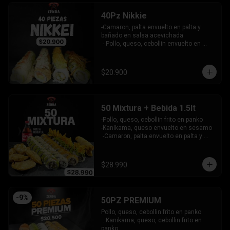
40Pz Nikkie
-Camaron, palta envuelto en palta y 
bañado en salsa acevichada

 - Pollo, queso, cebollin envuelto en 
palta y coronado con wantanes fritos

 - Surimi Furai, cebollin cubierto de 
guacamole y wantanes fritos

$20.900
 - Salmon, palta envuelto en nori frito en 
panko, cubierto de tartar crab.

INCLUYE: 3 SALSAS - 2 PALITOS
50 Mixtura + Bebida 1.5lt
-Pollo, queso, cebollin frito en panko

-Kanikama, queso envuelto en sesamo

 -Camaron, palta envuelto en palta y 
bañado en salsa acevichada

 -Surimi furai, cebollin cubierto de 
guacamole y nachos crocantes

$28.990
 - 5 arrollado primavera -  5 Gyosas 
Crocantes.

INCLUYE: 4 SALSAS - 3 PALITOS
-
9
%
50PZ PREMIUM
Pollo, queso, cebollin frito en panko

 . Kanikama, queso, cebollin frito en 
panko
