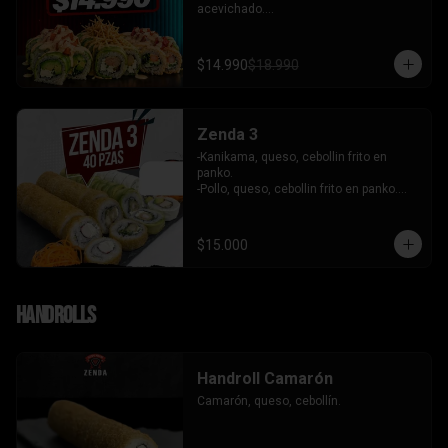
acevichado.

-Palta, queso, cebollin envuelto en palta 
coronado de tartar de salmon 
acevichado.

$14.990
$18.990
-Pollo, queso, cebollin envuelto en palta, 
bañado en salsa tari y coronado con 
wantanes hilos.

INCLUYE: 2 Salsas - 2 palitos
Zenda 3
-Kanikama, queso, cebollin frito en 
panko.

-Pollo, queso, cebollin frito en panko.

-Camaron, queso, cebollin envuelto en 
palta.

- Kanikama, palta envuelto en queso.

$15.000
INCLUYE: 3 SALSAS - 2 PALITOS
Handrolls
Handroll Camarón
Camarón, queso, cebollín.