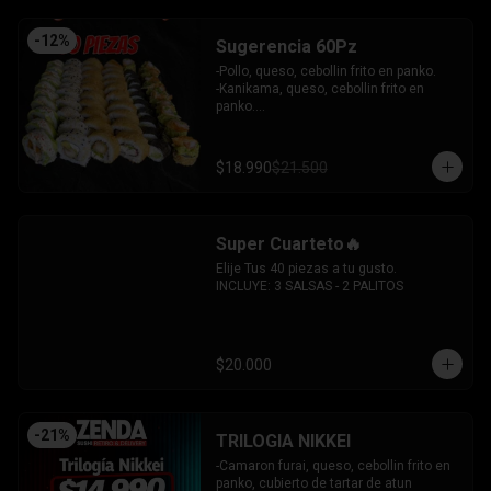
-
12
%
Sugerencia 60Pz
-Pollo, queso, cebollin frito en panko.

-Kanikama, queso, cebollin frito en 
panko.

-Hosomaki frito relleno de queso crema 
con topping de guacamole y  coronado 
con camarones furai.

$18.990
$21.500
-Hosomaki de pepino y queso crema.

-Pollo, queso, palta envuelto en 
sesamo.

-Pimenton, palta envuelto en palta y 
Super Cuarteto🔥
bañado en salsa acevichada.

INCLUYE: 4 SALSAS - 3 PALITOS
Elije Tus 40 piezas a tu gusto.

INCLUYE: 3 SALSAS - 2 PALITOS
$20.000
-
21
%
TRILOGIA NIKKEI
-Camaron furai, queso, cebollin frito en 
panko, cubierto de tartar de atun 