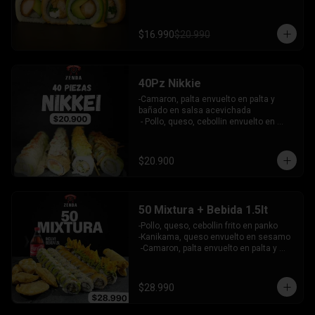
palta bañado en salsa acevichada - 
pollo furai, palta envuelto en queso y 
bañado en salsa de maracuya

$16.990
$20.990
INCLUYE: 3 SALSAS - 2 PALITOS
40Pz Nikkie
-Camaron, palta envuelto en palta y 
bañado en salsa acevichada

 - Pollo, queso, cebollin envuelto en 
palta y coronado con wantanes fritos

 - Surimi Furai, cebollin cubierto de 
guacamole y wantanes fritos

$20.900
 - Salmon, palta envuelto en nori frito en 
panko, cubierto de tartar crab.

INCLUYE: 3 SALSAS - 2 PALITOS
50 Mixtura + Bebida 1.5lt
-Pollo, queso, cebollin frito en panko

-Kanikama, queso envuelto en sesamo

 -Camaron, palta envuelto en palta y 
bañado en salsa acevichada

 -Surimi furai, cebollin cubierto de 
guacamole y nachos crocantes

$28.990
 - 5 arrollado primavera -  5 Gyosas 
Crocantes.
