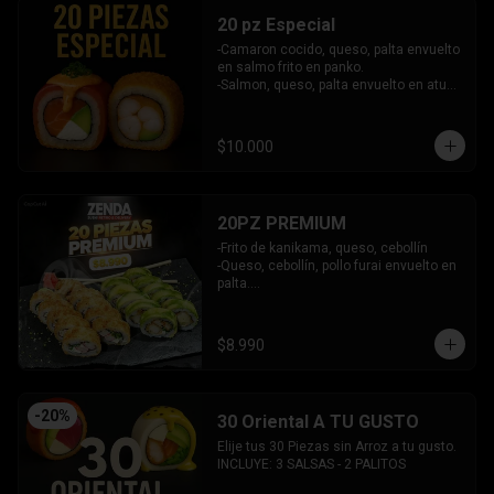
20 pz Especial
-Camaron cocido, queso, palta envuelto 
en salmo frito en panko.

-Salmon, queso, palta envuelto en atun 
y bañado en salsa acevichada.

INCLUYE: 2 SALSAS - 1 PALITOS
$10.000
20PZ PREMIUM
-Frito de kanikama, queso, cebollín

-Queso, cebollín, pollo furai envuelto en 
palta.

INCLUYE: 2 SALSAS - 1 PALITOS
$8.990
-
20
%
30 Oriental A TU GUSTO
Elije tus 30 Piezas sin Arroz a tu gusto.

INCLUYE: 3 SALSAS - 2 PALITOS