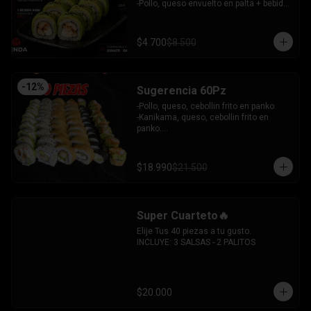
 -Camaron, queso, cebollin envuelto en 
-Pollo, queso envuelto en palta + bebida 
plaqueta mixta.

mini zero.

INCLUYE: 6 SALSAS - 5 PALITOS
INCLUYE: 1SOYA - 1 PALITO.
$4.700
$8.500
-
12
%
Sugerencia 60Pz
-Pollo, queso, cebollin frito en panko.

-Kanikama, queso, cebollin frito en 
panko.

-Hosomaki frito relleno de queso crema 
con topping de guacamole y  coronado 
con camarones furai.

$18.990
$21.500
-Hosomaki de pepino y queso crema.

-Pollo, queso, palta envuelto en 
sesamo.

-Pimenton, palta envuelto en palta y 
Super Cuarteto🔥
bañado en salsa acevichada.

INCLUYE: 4 SALSAS - 3 PALITOS
Elije Tus 40 piezas a tu gusto.

INCLUYE: 3 SALSAS - 2 PALITOS
$20.000