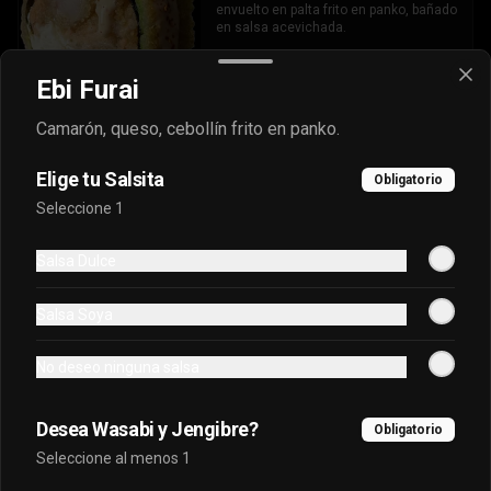
envuelto en palta frito en panko, bañado 
en salsa acevichada.
Ebi Furai
$7.400
Camarón, queso, cebollín frito en panko.
Oriental Tuna Acevichado
Elige tu Salsita
Obligatorio
Camaron Furai, palta, queso, cebollin 
Seleccione 1
envuelto en atun y bañado en salsa 
acevichada.
Salsa Dulce
$7.100
Salsa Soya
Osaka Oriental
No deseo ninguna salsa
- Atun real, palta, salmon, cebollin 
envuelto en palta bañado en salsa 
acevichada, coronado con masago.
Desea Wasabi y Jengibre?
Obligatorio
Seleccione al menos 1
$7.800