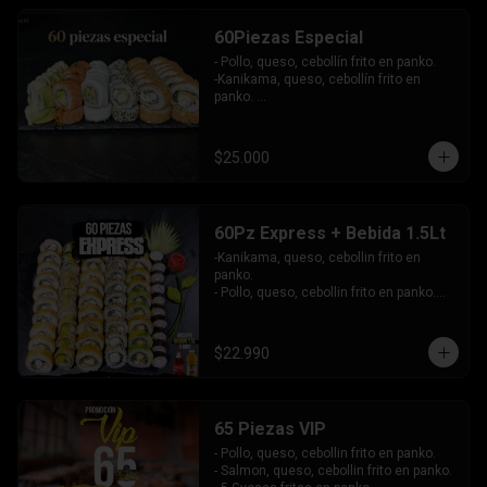
-Atun, queso, cebollin envuelto en 
masago.

60Piezas Especial
-Pollo, palta envuelto en queso, bañado 
en salsa maracuya.

- Pollo, queso, cebollín frito en panko.

INCLUYE: 4SALSAS - 3 PALITOS.
-Kanikama, queso, cebollín frito en 
panko. 

-Pollo, queso, cebollín envuelto en 
sesamo.

-Champiñon furai, palta envuelto en 
$25.000
queso.

-Palta, queso, cebollín envuelto en 
salmon, bañado en salsa de maracuya.

-Camarón, queso, cebollín envuelto en 
60Pz Express + Bebida 1.5Lt
palta y bañado en salsa de acevichada . 

-Kanikama, queso, cebollin frito en 
Incluye: 4 Salsas - 4 Palitos
panko.

- Pollo, queso, cebollin frito en panko.

- Hosomaki de palta frito en panko.

-Pollo, queso, cebollin envuelto en palta.

-Kanikama, queso, cebollin envuelto en 
$22.990
sesamo.

- Hosomaki de kanikama.

INCLUYE:  4 SALSAS - 3PALITOS
65 Piezas VIP
- Pollo, queso, cebollin frito en panko.

- Salmon, queso, cebollin frito en panko.
