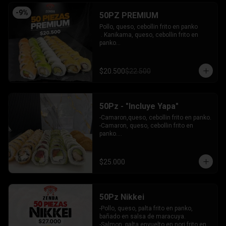
INCLUYE: 4 SALSAS - 3 PALITOS
-
9
%
50PZ PREMIUM
Pollo, queso, cebollin frito en panko

 . Kanikama, queso, cebollin frito en 
panko

 - Choclito, palta envuelto en queso

- Salmon, queso, palta envuelto en 
salmon

$20.500
$22.500
 - Camaron, queso, cebollin env en 
palta.

INCLUYE: 4 SALSAS - 3 PALITOS
50Pz - "Incluye Yapa"
-Camaron,queso, cebollin frito en panko.

-Camaron, queso, cebollin frito en 
panko.

-Salmon, queso, palta envuelto en palta.

-Atun, queso, palta envuelto en 
Ciboulette.

$25.000
-Pollo, palta envuelto queso.

INCLUYE: 4 SALSAS - 3 PALITOS
50Pz Nikkei
-Pollo, queso, palta frito en panko, 
bañado en salsa de maracuya.

-Salmon, palta envuelto en nori frito en 