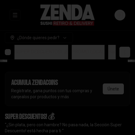
Abrir menu de navegación
Login
¿Dónde quieres pedir?
SUPER DESCUENTOS! 💰
PROMO LOCAL
Handrolls
A
Acumula
ZendaCoins
Únete
Regístrate, gana puntos con tus compras y
canjealos por productos y más
SUPER DESCUENTOS! 💰
“¿Sin plata, pero con hambre? No pasa nada, la Sección Super
Descuento! está hecha para ti “