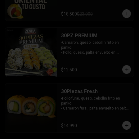
$18.500
$23.000
30PZ PREMIUM
-Camaron, queso, cebollin frito en 
panko.

- Pollo, queso, palta envuelto en 
sesamo.

- Kanikama, queso, palta envuelto en 
palta.

$12.500
INCLUYE: 3 SALSAS - 2 PALITOS
30Piezas Fresh
-Pollo furai, queso, cebollin frito en 
panko.

- Camaron furai, palta envuelto en palta 
bañado en salsa acevichada.

- Palta, queso, pepino envuelto en 
queso y mango, bañado en salsa de 
$14.990
maracuya.

-INCLUYE: 3 SALSAS -2 PALITOS