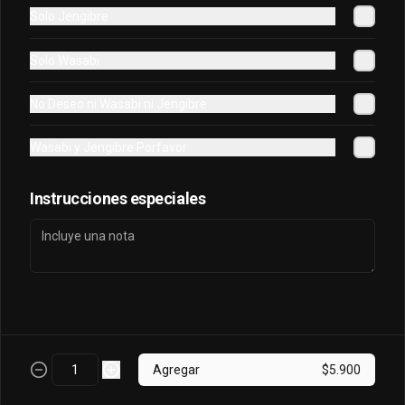
Solo Jengibre
Sake King Oriental
Solo Wasabi
Salmón, palta, queso, cebollín envuelto 
en salmón y bañado en salsa 
No Deseo ni Wasabi ni Jengibre
acevichada
Wasabi y Jengibre Porfavor
$7.800
Instrucciones especiales
Sake Oriental
Queso, cebollín, palta, salmón envuelto 
en palta.
$6.700
Agregar
$5.900
Tori Oriental
Pollo, champiñon, queso, cebollin frito 