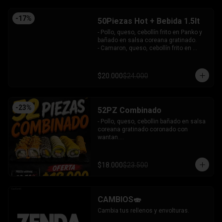
-
17
%
50Piezas Hot + Bebida 1.5lt
- Pollo, queso, cebollín frito en Panko y 
bañado en salsa coreana gratinado.

- Camaron, queso, cebollín frito en 
Panko.

- Pollo, queso, palta frito en Panko y 
bañado en salsa tari.

$20.000
$24.000
- Salmón, queso, cebollín frito en Panko.

- Pimentón, queso y almendra frito en 
Panko.

INCLUYE - 4SALSAS - 3 PALITOS
-
23
%
52PZ Combinado
- Pollo, queso, cebollin bañado en salsa 
coreana gratinado coronado con 
wantan.

- Pollo, queso, cebollin bañado en salsa 
coreana gratinado coronado con 
wantan.

$18.000
$23.500
-kanikama, palta envuelto en sesamo.

-camaron, palta envuelto en palta 
bañado en salsa acevichada.

-camaron, palta bañado en salsa tari 
CAMBIOS🍣
gratinado.

+ 2 arrollado primavera.

Cambia tus rellenos y envolturas.
INCLUYE: 3 salsas - 2 palitos.