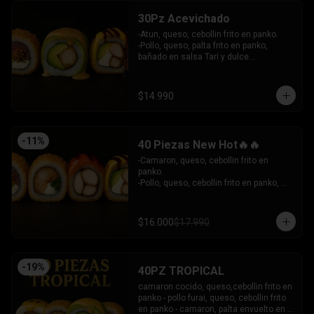
30Pz Acevichado
-Atun, queso, cebollin frito en panko.

-Pollo, queso, palta frito en panko, 
bañado en salsa Tari y dulce.

- Camaron Furai, palta envuelto en palta, 
bañado en salsa acevichada.

INCLUYE: 3 SALSAS - 2 PALITOS
$14.990
-
11
%
40 Piezas New Hot🔥🔥
-Camaron, queso, cebollin frito en 
panko.

-Pollo, queso, cebollin frito en panko, 
bañado en salsa coreana y dulce.

-Pollo, queso, palta frito en panko, 
bañado en salsa tari y dulce.

$16.000
$17.990
-Atun, queso, cebollin frito en panko.

INCLUYE: 3 SALSAS - 2 PALITOS
-
19
%
40PZ TROPICAL
camaron cocido, queso,cebollin frito en 
panko - pollo furai, queso, cebollin frito 
en panko - camaron, palta envuelto en 