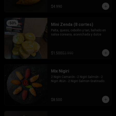
$4.990
-
50
%
Mini Zenda (8 cortes)
Palta, queso, cebollin y tari, bañado en 
salsa coreana, acevichada y dulce
$1.500
$2.990
Mix Nigiri
2 Nigiri Camarón - 2 Nigiri Salmón - 2 
Nigiri Atún - 2 Nigiri Salmon Gratinado
$8.500