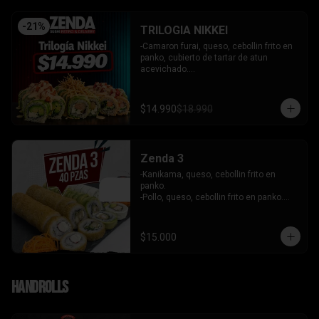
-
21
%
TRILOGIA NIKKEI
-Camaron furai, queso, cebollin frito en 
panko, cubierto de tartar de atun 
acevichado.

-Palta, queso, cebollin envuelto en palta 
coronado de tartar de salmon 
acevichado.

$14.990
$18.990
-Pollo, queso, cebollin envuelto en palta, 
bañado en salsa tari y coronado con 
wantanes hilos.

INCLUYE: 2 Salsas - 2 palitos
Zenda 3
-Kanikama, queso, cebollin frito en 
panko.

-Pollo, queso, cebollin frito en panko.

-Camaron, queso, cebollin envuelto en 
palta.

- Kanikama, palta envuelto en queso.

$15.000
INCLUYE: 3 SALSAS - 2 PALITOS
Handrolls