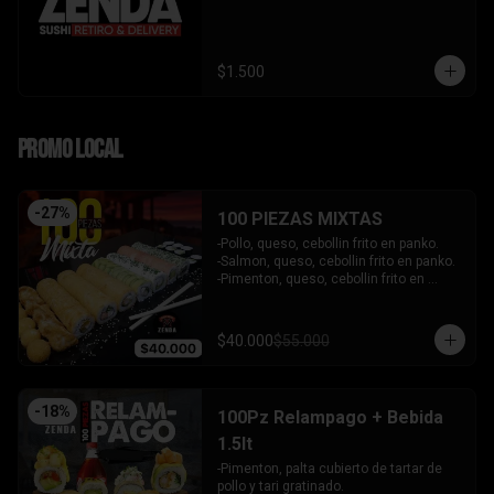
$1.500
PROMO LOCAL
-
27
%
100 PIEZAS MIXTAS
-Pollo, queso, cebollin frito en panko.

-Salmon, queso, cebollin frito en panko.

-Pimenton, queso, cebollin frito en 
panko.

-Kanikama, palta envuelto en queso.

-Camaron furai, queso, cebollin 
$40.000
$55.000
envuelto en palta.

-Champiñon furai, queso, envuelto en 
sesamo y ciboulette.

-Palta, queso, cebollin envuelto en 
-
18
%
100Pz Relampago + Bebida
salmon.

-Hosomaki de kanikama.

1.5lt
-Hosomaki de palta.

-Pimenton, palta cubierto de tartar de 
- 5 Gyosas fritas + 5 bolitas de queso.

pollo y tari gratinado.

INCLUYE: 6 SALSAS - 5 PALITOS