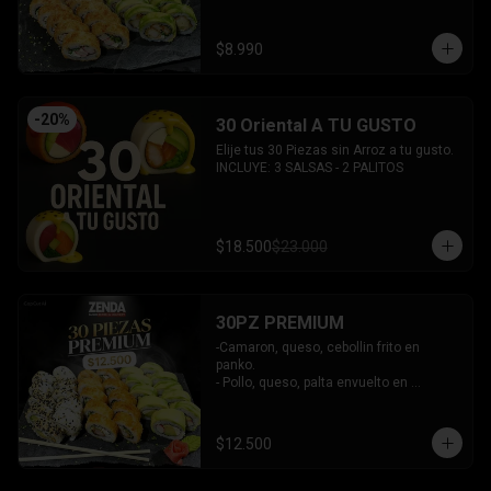
INCLUYE: 2 SALSAS - 1 PALITOS
$8.990
-
20
%
30 Oriental A TU GUSTO
Elije tus 30 Piezas sin Arroz a tu gusto.

INCLUYE: 3 SALSAS - 2 PALITOS
$18.500
$23.000
30PZ PREMIUM
-Camaron, queso, cebollin frito en 
panko.

- Pollo, queso, palta envuelto en 
sesamo.

- Kanikama, queso, palta envuelto en 
palta.

$12.500
INCLUYE: 3 SALSAS - 2 PALITOS