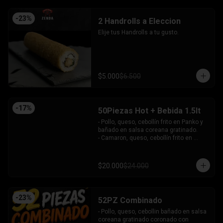
-
23
%
2 Handrolls a Eleccion
Elije tus Handrolls a tu gusto.
$5.000
$6.500
-
17
%
50Piezas Hot + Bebida 1.5lt
- Pollo, queso, cebollín frito en Panko y 
bañado en salsa coreana gratinado.

- Camaron, queso, cebollín frito en 
Panko.

- Pollo, queso, palta frito en Panko y 
bañado en salsa tari.

$20.000
$24.000
- Salmón, queso, cebollín frito en Panko.

- Pimentón, queso y almendra frito en 
Panko.

INCLUYE - 4SALSAS - 3 PALITOS
-
23
%
52PZ Combinado
- Pollo, queso, cebollin bañado en salsa 
coreana gratinado coronado con 