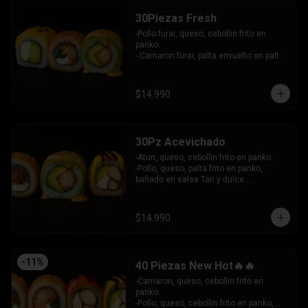
30Piezas Fresh
-Pollo furai, queso, cebollin frito en 
panko.

- Camaron furai, palta envuelto en palta 
bañado en salsa acevichada.

- Palta, queso, pepino envuelto en 
queso y mango, bañado en salsa de 
$14.990
maracuya.

-INCLUYE: 3 SALSAS -2 PALITOS
30Pz Acevichado
-Atun, queso, cebollin frito en panko.

-Pollo, queso, palta frito en panko, 
bañado en salsa Tari y dulce.

- Camaron Furai, palta envuelto en palta, 
bañado en salsa acevichada.

INCLUYE: 3 SALSAS - 2 PALITOS
$14.990
-
11
%
40 Piezas New Hot🔥🔥
-Camaron, queso, cebollin frito en 
panko.

-Pollo, queso, cebollin frito en panko, 