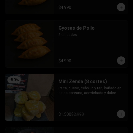
$4.990
Gyosas de Pollo
5 unidades.
$4.990
-
50
%
Mini Zenda (8 cortes)
Palta, queso, cebollin y tari, bañado en 
salsa coreana, acevichada y dulce
$1.500
$2.990