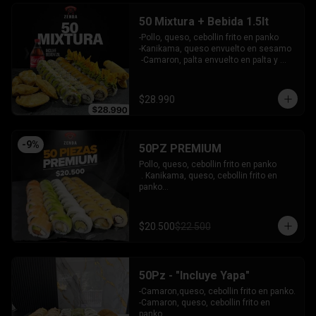
INCLUYE: 3 SALSAS - 2 PALITOS
50 Mixtura + Bebida 1.5lt
-Pollo, queso, cebollin frito en panko

-Kanikama, queso envuelto en sesamo

 -Camaron, palta envuelto en palta y 
bañado en salsa acevichada

 -Surimi furai, cebollin cubierto de 
guacamole y nachos crocantes

$28.990
 - 5 arrollado primavera -  5 Gyosas 
Crocantes.

INCLUYE: 4 SALSAS - 3 PALITOS
-
9
%
50PZ PREMIUM
Pollo, queso, cebollin frito en panko

 . Kanikama, queso, cebollin frito en 
panko

 - Choclito, palta envuelto en queso

- Salmon, queso, palta envuelto en 
salmon

$20.500
$22.500
 - Camaron, queso, cebollin env en 
palta.

INCLUYE: 4 SALSAS - 3 PALITOS
50Pz - "Incluye Yapa"
-Camaron,queso, cebollin frito en panko.

-Camaron, queso, cebollin frito en 
panko.
