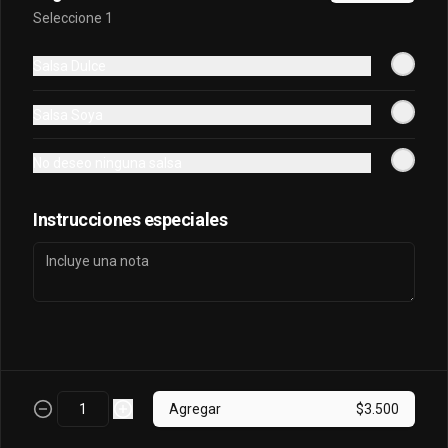
Seleccione 1
Osaka Oriental
Salsa Dulce
- Atun real, palta, salmon, cebollin 
envuelto en palta bañado en salsa 
Salsa Soya
acevichada, coronado con masago.
No deseo ninguna salsa
$7.800
Instrucciones especiales
Sake King Oriental
Salmón, palta, queso, cebollín envuelto 
en salmón y bañado en salsa 
acevichada
$7.800
Agregar
$3.500
Sake Oriental
Queso, cebollín, palta, salmón envuelto 