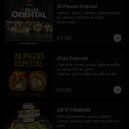
- Camaron, queso, salmon envuelto en 
INCLUYE: 6 SALSAS - 5 PALITOS
20 Piezas Oriental
plaqueta mixta (Salmon, palta)

- Palmito, queso envuelto en cibullette.

-Salmon, queso, cebollín, palta envuelto 
- Pollo, queso, palta envuelto en 
en salmón y bañado en salsa 
sesamo.

acevichada.

- Pepino, palta envuelto en nori.

-Pollo, queso, pimentón, palta frito en 
INCLUYE: 6 salsas - 5 palitos
panko.

INCLUYE: 2 SALSAS - 1 PALITOS
$11.500
20 pz Especial
-Camaron cocido, queso, palta envuelto 
en salmo frito en panko.

-Salmon, queso, palta envuelto en atun 
y bañado en salsa acevichada.

INCLUYE: 2 SALSAS - 1 PALITOS
$10.000
20PZ PREMIUM
-Frito de kanikama, queso, cebollín

-Queso, cebollín, pollo furai envuelto en 
palta.
