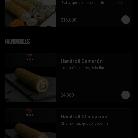
-Pollo, queso, cebollin frito en panko.

-Camaron, queso, cebollin envuelto en 
palta.

- Kanikama, palta envuelto en queso.

$15.000
INCLUYE: 3 SALSAS - 2 PALITOS
Handrolls
Handroll Camarón
Camarón, queso, cebollín.
$4.000
Handroll Champiñón
Champiñón, queso, cebollín.