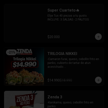
sesamo.

-Pimenton, palta envuelto en palta y 
Super Cuarteto🔥
bañado en salsa acevichada.

INCLUYE: 4 SALSAS - 3 PALITOS
Elije Tus 40 piezas a tu gusto.

INCLUYE: 3 SALSAS - 2 PALITOS
$20.000
-
21
%
TRILOGIA NIKKEI
-Camaron furai, queso, cebollin frito en 
panko, cubierto de tartar de atun 
acevichado.

-Palta, queso, cebollin envuelto en palta 
coronado de tartar de salmon 
acevichado.

$14.990
$18.990
-Pollo, queso, cebollin envuelto en palta, 
bañado en salsa tari y coronado con 
wantanes hilos.

INCLUYE: 2 Salsas - 2 palitos
Zenda 3
-Kanikama, queso, cebollin frito en 
panko.
