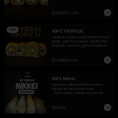
bañado en salsa coreana y dulce.

-Pollo, queso, palta frito en panko, 
bañado en salsa tari y dulce.

$16.000
$17.990
-Atun, queso, cebollin frito en panko.

INCLUYE: 3 SALSAS - 2 PALITOS
-
19
%
40PZ TROPICAL
camaron cocido, queso,cebollin frito en 
panko - pollo furai, queso, cebollin frito 
en panko - camaron, palta envuelto en 
palta bañado en salsa acevichada - 
pollo furai, palta envuelto en queso y 
bañado en salsa de maracuya

$16.990
$20.990
INCLUYE: 3 SALSAS - 2 PALITOS
40Pz Nikkie
-Camaron, palta envuelto en palta y 
bañado en salsa acevichada

 - Pollo, queso, cebollin envuelto en 
palta y coronado con wantanes fritos

 - Surimi Furai, cebollin cubierto de 
guacamole y wantanes fritos

$20.900
 - Salmon, palta envuelto en nori frito en 
panko, cubierto de tartar crab.
