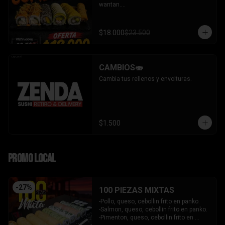
wantan.

- Pollo, queso, cebollin bañado en salsa 
coreana gratinado coronado con 
wantan.

$18.000
$23.500
-kanikama, palta envuelto en sesamo.

-camaron, palta envuelto en palta 
bañado en salsa acevichada.

-camaron, palta bañado en salsa tari 
CAMBIOS🍣
gratinado.

+ 2 arrollado primavera.

Cambia tus rellenos y envolturas.
INCLUYE: 3 salsas - 2 palitos.
$1.500
PROMO LOCAL
-
27
%
100 PIEZAS MIXTAS
-Pollo, queso, cebollin frito en panko.

-Salmon, queso, cebollin frito en panko.

-Pimenton, queso, cebollin frito en 