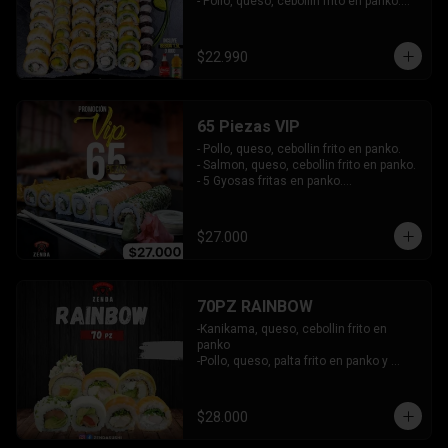
- Pollo, queso, cebollin frito en panko.

- Hosomaki de palta frito en panko.

-Pollo, queso, cebollin envuelto en palta.

-Kanikama, queso, cebollin envuelto en 
$22.990
sesamo.

- Hosomaki de kanikama.

INCLUYE:  4 SALSAS - 3PALITOS
65 Piezas VIP
- Pollo, queso, cebollin frito en panko.

- Salmon, queso, cebollin frito en panko.

- 5 Gyosas fritas en panko.

-Kanikama, palta envuelto en queso.

-Palta, queso, cebollin envuelto en 
salmon.

$27.000
- Champiñon furai, queso envuelto en 
sesamo y ciboulette.

- Camaron furai, queso, cebollin 
envuelto en palta.

70PZ RAINBOW
INCLUYE: 4 SALSAS -  3 PALITOS
-Kanikama, queso, cebollin frito en 
panko

-Pollo, queso, palta frito en panko y 
bañado en salsa tari y dulce

-pimento, palta envuelto en queso

 -Salmon, palta envuelto en cibullette

$28.000
 -Camaron, queso, cebollin envuelto en 
plaqueta mixta
