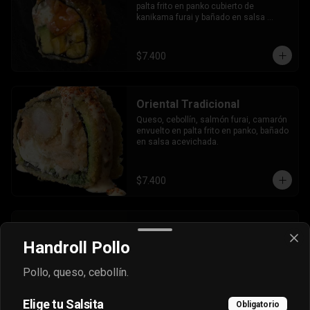
palta frito en panko cubierto de 
kanikama furai y bañado en salsa 
dulce.
$7.400
Oriental Tradicional
Queso, cebollín, salmón furai, camarón 
envuelto en palta frito en panko, bañado 
en salsa acevichada.
$7.400
Oriental Tuna Acevichado
Handroll Pollo
Camaron Furai, palta, queso, cebollin 
envuelto en atun y bañado en salsa 
acevichada.
Pollo, queso, cebollín.
Elige tu Salsita
$7.100
Obligatorio