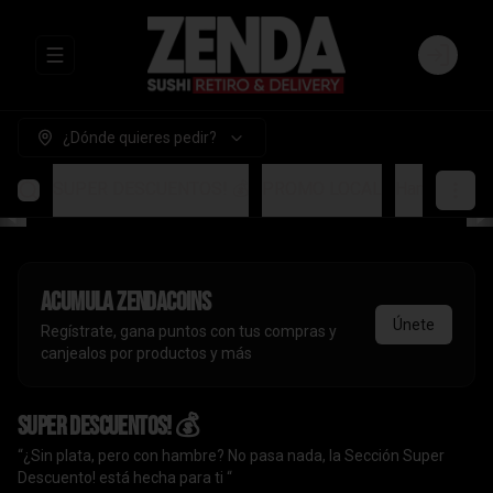
Abrir menu de navegación
Login
¿Dónde quieres pedir?
SUPER DESCUENTOS! 💰
PROMO LOCAL
Handrolls
A
Acumula
ZendaCoins
Únete
Regístrate, gana puntos con tus compras y
canjealos por productos y más
SUPER DESCUENTOS! 💰
“¿Sin plata, pero con hambre? No pasa nada, la Sección Super
Descuento! está hecha para ti “