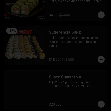
 -Camaron, queso, cebollin envuelto en 
-Pollo, queso envuelto en palta + bebida 
plaqueta mixta.

mini zero.

INCLUYE: 6 SALSAS - 5 PALITOS
INCLUYE: 1SOYA - 1 PALITO.
$4.700
$8.500
-
12
%
Sugerencia 60Pz
-Pollo, queso, cebollin frito en panko.

-Kanikama, queso, cebollin frito en 
panko.

-Hosomaki frito relleno de queso crema 
con topping de guacamole y  coronado 
con camarones furai.

$18.990
$21.500
-Hosomaki de pepino y queso crema.

-Pollo, queso, palta envuelto en 
sesamo.

-Pimenton, palta envuelto en palta y 
Super Cuarteto🔥
bañado en salsa acevichada.

INCLUYE: 4 SALSAS - 3 PALITOS
Elije Tus 40 piezas a tu gusto.

INCLUYE: 3 SALSAS - 2 PALITOS
$20.000