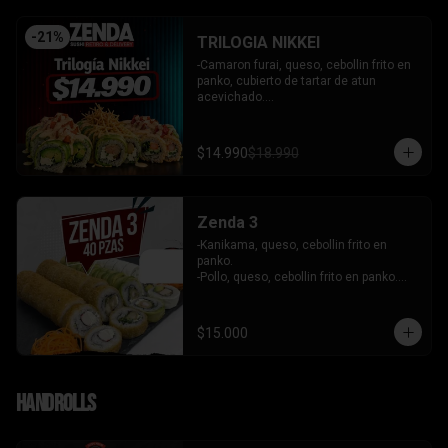
-
21
%
TRILOGIA NIKKEI
-Camaron furai, queso, cebollin frito en 
panko, cubierto de tartar de atun 
acevichado.

-Palta, queso, cebollin envuelto en palta 
coronado de tartar de salmon 
acevichado.

$14.990
$18.990
-Pollo, queso, cebollin envuelto en palta, 
bañado en salsa tari y coronado con 
wantanes hilos.

INCLUYE: 2 Salsas - 2 palitos
Zenda 3
-Kanikama, queso, cebollin frito en 
panko.

-Pollo, queso, cebollin frito en panko.

-Camaron, queso, cebollin envuelto en 
palta.

- Kanikama, palta envuelto en queso.

$15.000
INCLUYE: 3 SALSAS - 2 PALITOS
Handrolls