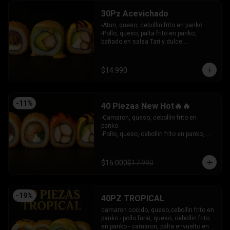
30Pz Acevichado
-Atun, queso, cebollin frito en panko.

-Pollo, queso, palta frito en panko, 
bañado en salsa Tari y dulce.

- Camaron Furai, palta envuelto en palta, 
bañado en salsa acevichada.

INCLUYE: 3 SALSAS - 2 PALITOS
$14.990
-
11
%
40 Piezas New Hot🔥🔥
-Camaron, queso, cebollin frito en 
panko.

-Pollo, queso, cebollin frito en panko, 
bañado en salsa coreana y dulce.

-Pollo, queso, palta frito en panko, 
bañado en salsa tari y dulce.

$16.000
$17.990
-Atun, queso, cebollin frito en panko.

INCLUYE: 3 SALSAS - 2 PALITOS
-
19
%
40PZ TROPICAL
camaron cocido, queso,cebollin frito en 
panko - pollo furai, queso, cebollin frito 
en panko - camaron, palta envuelto en 