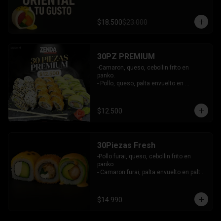
$18.500
$23.000
30PZ PREMIUM
-Camaron, queso, cebollin frito en 
panko.

- Pollo, queso, palta envuelto en 
sesamo.

- Kanikama, queso, palta envuelto en 
palta.

$12.500
INCLUYE: 3 SALSAS - 2 PALITOS
30Piezas Fresh
-Pollo furai, queso, cebollin frito en 
panko.

- Camaron furai, palta envuelto en palta 
bañado en salsa acevichada.

- Palta, queso, pepino envuelto en 
queso y mango, bañado en salsa de 
$14.990
maracuya.

-INCLUYE: 3 SALSAS -2 PALITOS