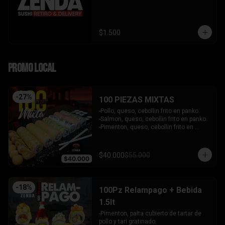
$1.500
PROMO LOCAL
-
27
%
100 PIEZAS MIXTAS
-Pollo, queso, cebollin frito en panko.

-Salmon, queso, cebollin frito en panko.

-Pimenton, queso, cebollin frito en 
panko.

-Kanikama, palta envuelto en queso.

-Camaron furai, queso, cebollin 
$40.000
$55.000
envuelto en palta.

-Champiñon furai, queso, envuelto en 
sesamo y ciboulette.

-Palta, queso, cebollin envuelto en 
-
18
%
100Pz Relampago + Bebida
salmon.

-Hosomaki de kanikama.

1.5lt
-Hosomaki de palta.

-Pimenton, palta cubierto de tartar de 
- 5 Gyosas fritas + 5 bolitas de queso.

pollo y tari gratinado.

INCLUYE: 6 SALSAS - 5 PALITOS