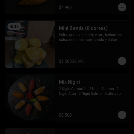
$4.990
-
50
%
Mini Zenda (8 cortes)
Palta, queso, cebollin y tari, bañado en 
salsa coreana, acevichada y dulce
$1.500
$2.990
Mix Nigiri
2 Nigiri Camarón - 2 Nigiri Salmón - 2 
Nigiri Atún - 2 Nigiri Salmon Gratinado
$8.500