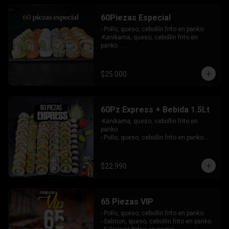
-Atun, queso, cebollin envuelto en 
masago.

60Piezas Especial
-Pollo, palta envuelto en queso, bañado 
en salsa maracuya.

- Pollo, queso, cebollín frito en panko.

INCLUYE: 4SALSAS - 3 PALITOS.
-Kanikama, queso, cebollín frito en 
panko. 

-Pollo, queso, cebollín envuelto en 
sesamo.

-Champiñon furai, palta envuelto en 
$25.000
queso.

-Palta, queso, cebollín envuelto en 
salmon, bañado en salsa de maracuya.

-Camarón, queso, cebollín envuelto en 
60Pz Express + Bebida 1.5Lt
palta y bañado en salsa de acevichada . 

-Kanikama, queso, cebollin frito en 
Incluye: 4 Salsas - 4 Palitos
panko.

- Pollo, queso, cebollin frito en panko.

- Hosomaki de palta frito en panko.

-Pollo, queso, cebollin envuelto en palta.

-Kanikama, queso, cebollin envuelto en 
$22.990
sesamo.

- Hosomaki de kanikama.

INCLUYE:  4 SALSAS - 3PALITOS
65 Piezas VIP
- Pollo, queso, cebollin frito en panko.

- Salmon, queso, cebollin frito en panko.
