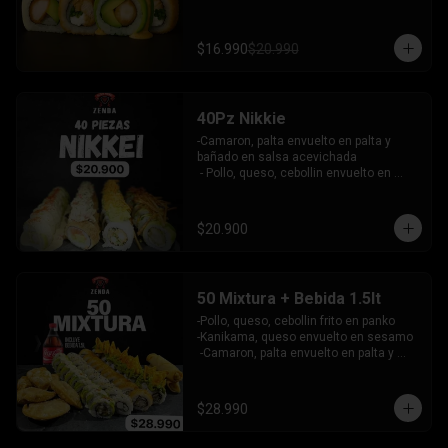
palta bañado en salsa acevichada - 
pollo furai, palta envuelto en queso y 
bañado en salsa de maracuya

$16.990
$20.990
INCLUYE: 3 SALSAS - 2 PALITOS
40Pz Nikkie
-Camaron, palta envuelto en palta y 
bañado en salsa acevichada

 - Pollo, queso, cebollin envuelto en 
palta y coronado con wantanes fritos

 - Surimi Furai, cebollin cubierto de 
guacamole y wantanes fritos

$20.900
 - Salmon, palta envuelto en nori frito en 
panko, cubierto de tartar crab.

INCLUYE: 3 SALSAS - 2 PALITOS
50 Mixtura + Bebida 1.5lt
-Pollo, queso, cebollin frito en panko

-Kanikama, queso envuelto en sesamo

 -Camaron, palta envuelto en palta y 
bañado en salsa acevichada

 -Surimi furai, cebollin cubierto de 
guacamole y nachos crocantes

$28.990
 - 5 arrollado primavera -  5 Gyosas 
Crocantes.
