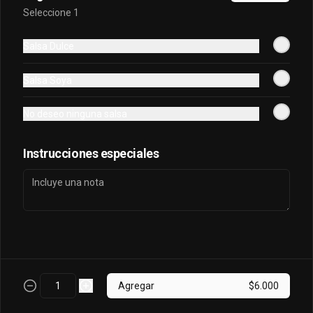
Seleccione 1
Sake King Oriental
Salsa Dulce
Salmón, palta, queso, cebollín envuelto 
en salmón y bañado en salsa 
Salsa Soya
acevichada
No deseo ninguna salsa
$7.800
Instrucciones especiales
Sake Oriental
Queso, cebollín, palta, salmón envuelto 
en palta.
$6.700
Agregar
$6.000
Tori Oriental
Pollo, champiñon, queso, cebollin frito 