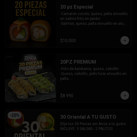
20 pz Especial
-Camaron cocido, queso, palta envuelto 
en salmo frito en panko.

-Salmon, queso, palta envuelto en atun 
y bañado en salsa acevichada.

INCLUYE: 2 SALSAS - 1 PALITOS
$10.000
20PZ PREMIUM
-Frito de kanikama, queso, cebollín

-Queso, cebollín, pollo furai envuelto en 
palta.

INCLUYE: 2 SALSAS - 1 PALITOS
$8.990
-
20
%
30 Oriental A TU GUSTO
Elije tus 30 Piezas sin Arroz a tu gusto.

INCLUYE: 3 SALSAS - 2 PALITOS