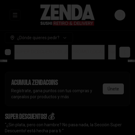
Abrir menu de navegación
Login
¿Dónde quieres pedir?
SUPER DESCUENTOS! 💰
PROMO LOCAL
Handrolls
A
Acumula
ZendaCoins
Únete
Regístrate, gana puntos con tus compras y
canjealos por productos y más
SUPER DESCUENTOS! 💰
“¿Sin plata, pero con hambre? No pasa nada, la Sección Super
Descuento! está hecha para ti “