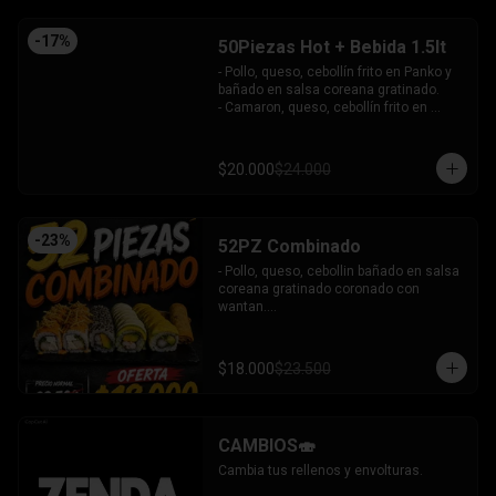
-
17
%
50Piezas Hot + Bebida 1.5lt
- Pollo, queso, cebollín frito en Panko y 
bañado en salsa coreana gratinado.

- Camaron, queso, cebollín frito en 
Panko.

- Pollo, queso, palta frito en Panko y 
bañado en salsa tari.

$20.000
$24.000
- Salmón, queso, cebollín frito en Panko.

- Pimentón, queso y almendra frito en 
Panko.

INCLUYE - 4SALSAS - 3 PALITOS
-
23
%
52PZ Combinado
- Pollo, queso, cebollin bañado en salsa 
coreana gratinado coronado con 
wantan.

- Pollo, queso, cebollin bañado en salsa 
coreana gratinado coronado con 
wantan.

$18.000
$23.500
-kanikama, palta envuelto en sesamo.

-camaron, palta envuelto en palta 
bañado en salsa acevichada.

-camaron, palta bañado en salsa tari 
CAMBIOS🍣
gratinado.

+ 2 arrollado primavera.

Cambia tus rellenos y envolturas.
INCLUYE: 3 salsas - 2 palitos.