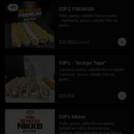
INCLUYE: 4 SALSAS - 3 PALITOS
-
9
%
50PZ PREMIUM
Pollo, queso, cebollin frito en panko

 . Kanikama, queso, cebollin frito en 
panko

 - Choclito, palta envuelto en queso

- Salmon, queso, palta envuelto en 
salmon

$20.500
$22.500
 - Camaron, queso, cebollin env en 
palta.

INCLUYE: 4 SALSAS - 3 PALITOS
50Pz - "Incluye Yapa"
-Camaron,queso, cebollin frito en panko.

-Camaron, queso, cebollin frito en 
panko.

-Salmon, queso, palta envuelto en palta.

-Atun, queso, palta envuelto en 
Ciboulette.

$25.000
-Pollo, palta envuelto queso.

INCLUYE: 4 SALSAS - 3 PALITOS
50Pz Nikkei
-Pollo, queso, palta frito en panko, 
bañado en salsa de maracuya.

-Salmon, palta envuelto en nori frito en 