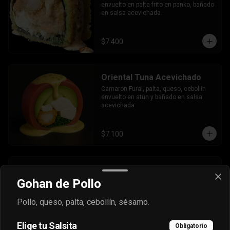
envuelto en palta frito en panko, bañado 
en salsa acevichada.
$7.400
Oriental Tuna Acevichado
Camaron Furai, palta, queso, cebollin 
envuelto en atun y bañado en salsa 
acevichada.
$7.100
Osaka Oriental
Gohan de Pollo
- Atun real, palta, salmon, cebollin 
envuelto en palta bañado en salsa 
acevichada, coronado con masago.
Pollo, queso, palta, cebollín, sésamo.
Elige tu Salsita
$7.800
Obligatorio