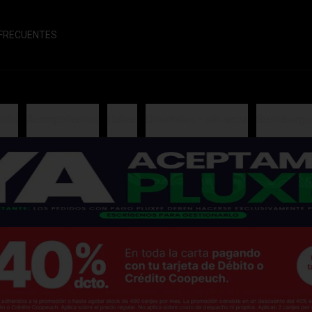
FRECUENTES
olls
Acompañantes
Gohan
Orientales - sin arroz
Sushiburgu