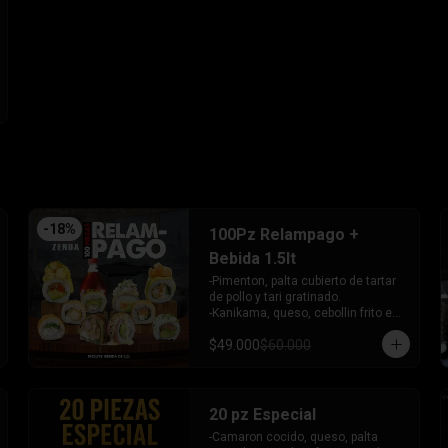
- Pimentón, queso y almendra frito 
en Panko.

INCLUYE - 4SALSAS - 3 PALITOS
-
18
%
100Pz Relampago +
Bebida 1.5lt
-Pimenton, palta cubierto de tartar 
de pollo y tari gratinado.

-Kanikama, queso, cebollin frito en 
panko.

$49.000
$60.000
-Pollo, queso, cebollin frito en 
panko.

-Pollo, palta env en queso y bañado 
en salsa de maracuya.

-Camaron, queso, cebollin, Salmon 
20 pz Especial
furai envuelto en palta frito en 
-Camaron cocido, queso, palta 
panko y bañado en salsa 