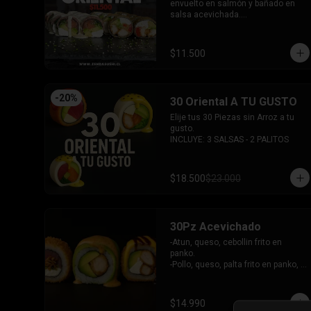
-Palta, queso, cebollin envuelto en 
envuelto en salmón y bañado en 
salmon.

salsa acevichada.

-Hosomaki de kanikama.

-Pollo, queso, pimentón, palta frito 
-Hosomaki de palta.

en panko.

- 5 Gyosas fritas + 5 bolitas de 
INCLUYE: 2 SALSAS - 1 PALITOS
$11.500
queso.

INCLUYE: 6 SALSAS - 5 PALITOS
-
20
%
30 Oriental A TU GUSTO
Elije tus 30 Piezas sin Arroz a tu 
gusto.

INCLUYE: 3 SALSAS - 2 PALITOS
$18.500
$23.000
30Pz Acevichado
-Atun, queso, cebollin frito en 
panko.

-Pollo, queso, palta frito en panko, 
bañado en salsa Tari y dulce.

- Camaron Furai, palta envuelto en 
palta, bañado en salsa acevichada.

$14.990
INCLUYE: 3 SALSAS - 2 PALITOS