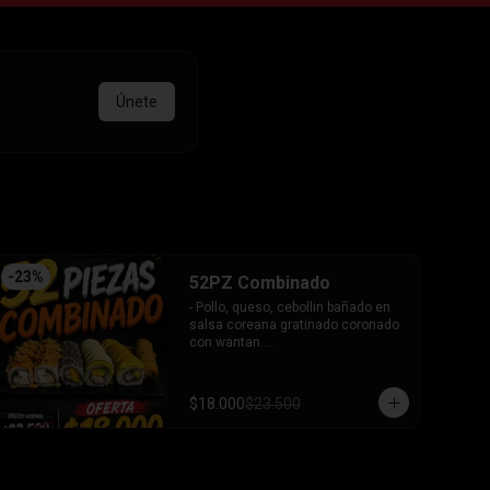
Únete
-
23
%
52PZ Combinado
- Pollo, queso, cebollin bañado en 
salsa coreana gratinado coronado 
con wantan.

- Pollo, queso, cebollin bañado en 
salsa coreana gratinado coronado 
con wantan.

$18.000
$23.500
-kanikama, palta envuelto en 
sesamo.

-camaron, palta envuelto en palta 
bañado en salsa acevichada.

-camaron, palta bañado en salsa 