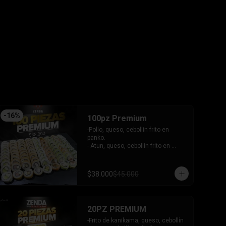
tari gratinado.

+ 2 arrollado primavera.

INCLUYE: 3 salsas - 2 palitos.
-
16
%
100pz Premium
-Pollo, queso, cebollin frito en 
panko.

- Atun, queso, cebollin frito en 
panko.

- Camaron, queso, cebollin frito en 
panko.

$38.000
$45.000
- Choclito, palta envuelto en queso.

- Salmon, queso, cebollin envuelto 
en salmon gratinado.

- Camaron, queso, cebollin envuelto 
20PZ PREMIUM
en palta.

- Camaron, queso, salmon envuelto 
-Frito de kanikama, queso, cebollín
