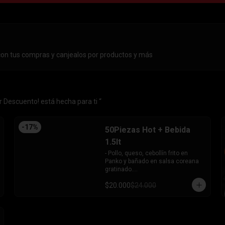
con tus compras y canjealos por productos y más
 Descuento! está hecha para ti “
-
17
%
50Piezas Hot + Bebida
1.5lt
- Pollo, queso, cebollín frito en 
Panko y bañado en salsa coreana 
gratinado.

- Camaron, queso, cebollín frito en 
$20.000
$24.000
Panko.

- Pollo, queso, palta frito en Panko y 
bañado en salsa tari.

- Salmón, queso, cebollín frito en 
Panko.
