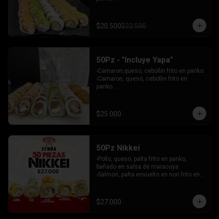
 - Choclito, palta envuelto en queso

- Salmon, queso, palta envuelto en 
salmon

$20.500
$22.500
 - Camaron, queso, cebollin env en 
palta.

INCLUYE: 4 SALSAS - 3 PALITOS
50Pz - "Incluye Yapa"
-Camaron,queso, cebollin frito en panko.

-Camaron, queso, cebollin frito en 
panko.

-Salmon, queso, palta envuelto en palta.

-Atun, queso, palta envuelto en 
Ciboulette.

$25.000
-Pollo, palta envuelto queso.

INCLUYE: 4 SALSAS - 3 PALITOS
50Pz Nikkei
-Pollo, queso, palta frito en panko, 
bañado en salsa de maracuya.

-Salmon, palta envuelto en nori frito en 
panko, cubierto de tartar crab.

-Camaron, queso, cebollin envuelto en 
palta cubierto de tartar de salmon 
$27.000
acevichado.

-Pollo, queso, cebollin frito en panko, 