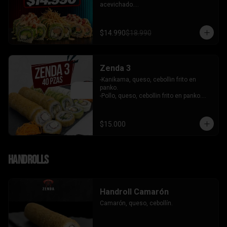
acevichado.

-Palta, queso, cebollin envuelto en palta 
coronado de tartar de salmon 
acevichado.

$14.990
$18.990
-Pollo, queso, cebollin envuelto en palta, 
bañado en salsa tari y coronado con 
wantanes hilos.

INCLUYE: 2 Salsas - 2 palitos
Zenda 3
-Kanikama, queso, cebollin frito en 
panko.

-Pollo, queso, cebollin frito en panko.

-Camaron, queso, cebollin envuelto en 
palta.

- Kanikama, palta envuelto en queso.

$15.000
INCLUYE: 3 SALSAS - 2 PALITOS
Handrolls
Handroll Camarón
Camarón, queso, cebollín.