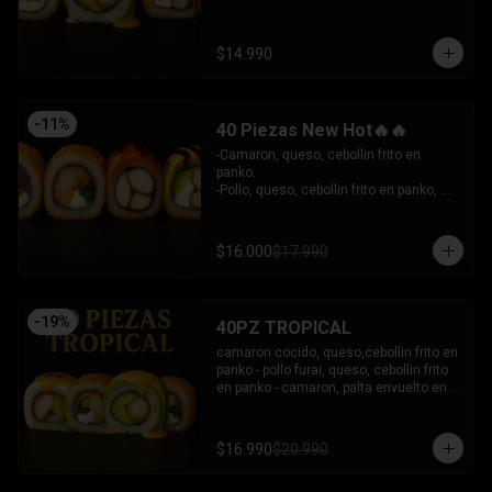
- Camaron Furai, palta envuelto en palta, 
bañado en salsa acevichada.

INCLUYE: 3 SALSAS - 2 PALITOS
$14.990
-
11
%
40 Piezas New Hot🔥🔥
-Camaron, queso, cebollin frito en 
panko.

-Pollo, queso, cebollin frito en panko, 
bañado en salsa coreana y dulce.

-Pollo, queso, palta frito en panko, 
bañado en salsa tari y dulce.

$16.000
$17.990
-Atun, queso, cebollin frito en panko.

INCLUYE: 3 SALSAS - 2 PALITOS
-
19
%
40PZ TROPICAL
camaron cocido, queso,cebollin frito en 
panko - pollo furai, queso, cebollin frito 
en panko - camaron, palta envuelto en 
palta bañado en salsa acevichada - 
pollo furai, palta envuelto en queso y 
bañado en salsa de maracuya

$16.990
$20.990
INCLUYE: 3 SALSAS - 2 PALITOS