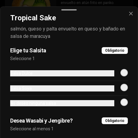
envuelto en atún frito en panko.
Tropical Sake
$6.500
salmón, queso y palta envuelto en queso y bañado en
salsa de maracuya
Oriental Premium
Elige tu Salsita
Obligatorio
Queso crema, platano frito, salmon, 
Seleccione 1
palta frito en panko cubierto de 
kanikama furai y bañado en salsa 
dulce.
Salsa Dulce
$7.400
Salsa Soya
Oriental Tradicional
No deseo ninguna salsa
Queso, cebollín, salmón furai, camarón 
envuelto en palta frito en panko, bañado 
en salsa acevichada.
Desea Wasabi y Jengibre?
Obligatorio
Seleccione al menos 1
$7.400