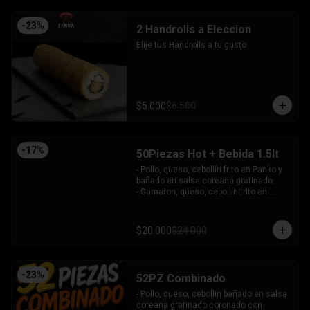
-
23
%
2 Handrolls a Eleccion
Elije tus Handrolls a tu gusto.
$5.000
$6.500
-
17
%
50Piezas Hot + Bebida 1.5lt
- Pollo, queso, cebollín frito en Panko y 
bañado en salsa coreana gratinado.

- Camaron, queso, cebollín frito en 
Panko.

- Pollo, queso, palta frito en Panko y 
bañado en salsa tari.

$20.000
$24.000
- Salmón, queso, cebollín frito en Panko.

- Pimentón, queso y almendra frito en 
Panko.

INCLUYE - 4SALSAS - 3 PALITOS
-
23
%
52PZ Combinado
- Pollo, queso, cebollin bañado en salsa 
coreana gratinado coronado con 