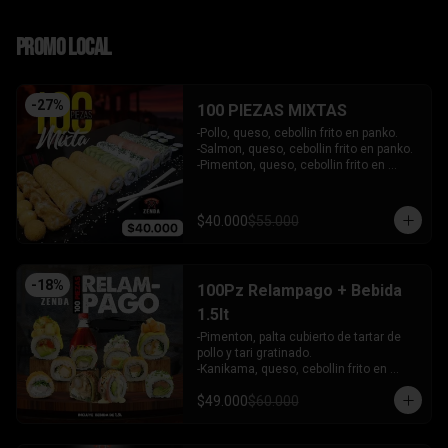
PROMO LOCAL
-
27
%
100 PIEZAS MIXTAS
-Pollo, queso, cebollin frito en panko.

-Salmon, queso, cebollin frito en panko.

-Pimenton, queso, cebollin frito en 
panko.

-Kanikama, palta envuelto en queso.

-Camaron furai, queso, cebollin 
$40.000
$55.000
envuelto en palta.

-Champiñon furai, queso, envuelto en 
sesamo y ciboulette.

-Palta, queso, cebollin envuelto en 
-
18
%
100Pz Relampago + Bebida
salmon.

-Hosomaki de kanikama.

1.5lt
-Hosomaki de palta.

-Pimenton, palta cubierto de tartar de 
- 5 Gyosas fritas + 5 bolitas de queso.

pollo y tari gratinado.

INCLUYE: 6 SALSAS - 5 PALITOS
-Kanikama, queso, cebollin frito en 
panko.

$49.000
$60.000
-Pollo, queso, cebollin frito en panko.

-Pollo, palta env en queso y bañado en 
salsa de maracuya.
