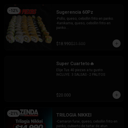
-
12
%
Sugerencia 60Pz
-Pollo, queso, cebollin frito en panko.

-Kanikama, queso, cebollin frito en 
panko.

-Hosomaki frito relleno de queso crema 
con topping de guacamole y  coronado 
con camarones furai.

$18.990
$21.500
-Hosomaki de pepino y queso crema.

-Pollo, queso, palta envuelto en 
sesamo.

-Pimenton, palta envuelto en palta y 
Super Cuarteto🔥
bañado en salsa acevichada.

INCLUYE: 4 SALSAS - 3 PALITOS
Elije Tus 40 piezas a tu gusto.

INCLUYE: 3 SALSAS - 2 PALITOS
$20.000
-
21
%
TRILOGIA NIKKEI
-Camaron furai, queso, cebollin frito en 
panko, cubierto de tartar de atun 