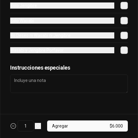
Solo Jengibre
Oriental Tuna Acevichado
Solo Wasabi
Camaron Furai, palta, queso, cebollin 
envuelto en atun y bañado en salsa 
No Deseo ni Wasabi ni Jengibre
acevichada.
Wasabi y Jengibre Porfavor
$7.100
Instrucciones especiales
Osaka Oriental
- Atun real, palta, salmon, cebollin 
envuelto en palta bañado en salsa 
acevichada, coronado con masago.
$7.800
Agregar
$6.000
Sake King Oriental
Salmón, palta, queso, cebollín envuelto 