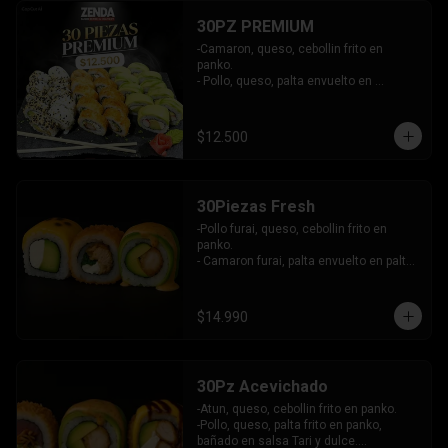
30PZ PREMIUM
-Camaron, queso, cebollin frito en 
panko.

- Pollo, queso, palta envuelto en 
sesamo.

- Kanikama, queso, palta envuelto en 
palta.

$12.500
INCLUYE: 3 SALSAS - 2 PALITOS
30Piezas Fresh
-Pollo furai, queso, cebollin frito en 
panko.

- Camaron furai, palta envuelto en palta 
bañado en salsa acevichada.

- Palta, queso, pepino envuelto en 
queso y mango, bañado en salsa de 
$14.990
maracuya.

-INCLUYE: 3 SALSAS -2 PALITOS
30Pz Acevichado
-Atun, queso, cebollin frito en panko.

-Pollo, queso, palta frito en panko, 
bañado en salsa Tari y dulce.
