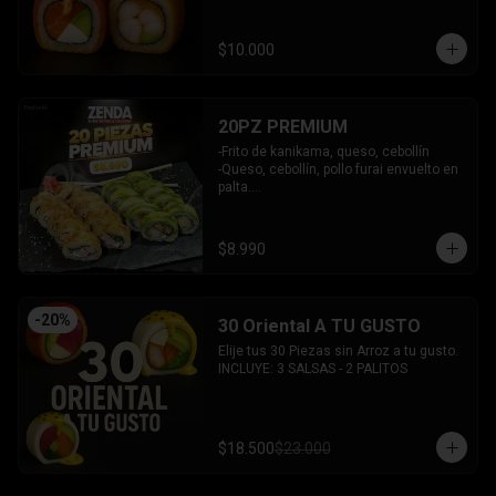
y bañado en salsa acevichada.

INCLUYE: 2 SALSAS - 1 PALITOS
$10.000
20PZ PREMIUM
-Frito de kanikama, queso, cebollín

-Queso, cebollín, pollo furai envuelto en 
palta.

INCLUYE: 2 SALSAS - 1 PALITOS
$8.990
-
20
%
30 Oriental A TU GUSTO
Elije tus 30 Piezas sin Arroz a tu gusto.

INCLUYE: 3 SALSAS - 2 PALITOS
$18.500
$23.000