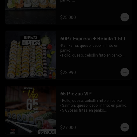
panko. 

-Pollo, queso, cebollín envuelto en 
sesamo.

-Champiñon furai, palta envuelto en 
$25.000
queso.

-Palta, queso, cebollín envuelto en 
salmon, bañado en salsa de maracuya.

-Camarón, queso, cebollín envuelto en 
60Pz Express + Bebida 1.5Lt
palta y bañado en salsa de acevichada . 

-Kanikama, queso, cebollin frito en 
Incluye: 4 Salsas - 4 Palitos
panko.

- Pollo, queso, cebollin frito en panko.

- Hosomaki de palta frito en panko.

-Pollo, queso, cebollin envuelto en palta.

-Kanikama, queso, cebollin envuelto en 
$22.990
sesamo.

- Hosomaki de kanikama.

INCLUYE:  4 SALSAS - 3PALITOS
65 Piezas VIP
- Pollo, queso, cebollin frito en panko.

- Salmon, queso, cebollin frito en panko.

- 5 Gyosas fritas en panko.

-Kanikama, palta envuelto en queso.

-Palta, queso, cebollin envuelto en 
salmon.

$27.000
- Champiñon furai, queso envuelto en 
sesamo y ciboulette.
