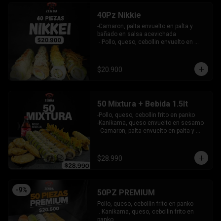
40Pz Nikkie
-Camaron, palta envuelto en palta y 
bañado en salsa acevichada

 - Pollo, queso, cebollin envuelto en 
palta y coronado con wantanes fritos

 - Surimi Furai, cebollin cubierto de 
guacamole y wantanes fritos

$20.900
 - Salmon, palta envuelto en nori frito en 
panko, cubierto de tartar crab.

INCLUYE: 3 SALSAS - 2 PALITOS
50 Mixtura + Bebida 1.5lt
-Pollo, queso, cebollin frito en panko

-Kanikama, queso envuelto en sesamo

 -Camaron, palta envuelto en palta y 
bañado en salsa acevichada

 -Surimi furai, cebollin cubierto de 
guacamole y nachos crocantes

$28.990
 - 5 arrollado primavera -  5 Gyosas 
Crocantes.

INCLUYE: 4 SALSAS - 3 PALITOS
-
9
%
50PZ PREMIUM
Pollo, queso, cebollin frito en panko

 . Kanikama, queso, cebollin frito en 
panko
