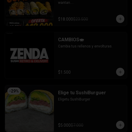
wantan.

- Pollo, queso, cebollin bañado en salsa 
coreana gratinado coronado con 
wantan.

$18.000
$23.500
-kanikama, palta envuelto en sesamo.

-camaron, palta envuelto en palta 
bañado en salsa acevichada.

-camaron, palta bañado en salsa tari 
CAMBIOS🍣
gratinado.

+ 2 arrollado primavera.

Cambia tus rellenos y envolturas.
INCLUYE: 3 salsas - 2 palitos.
$1.500
-
29
%
Elige tu SushiBurguer
Eligetu SushiBurger
$5.000
$7.000