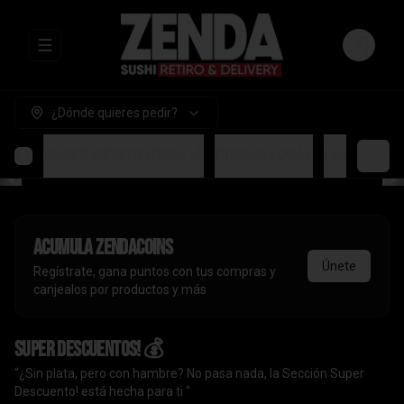
Abrir menu de navegación
Login
¿Dónde quieres pedir?
SUPER DESCUENTOS! 💰
PROMO LOCAL
Handrolls
A
Acumula
ZendaCoins
Únete
Regístrate, gana puntos con tus compras y
canjealos por productos y más
SUPER DESCUENTOS! 💰
“¿Sin plata, pero con hambre? No pasa nada, la Sección Super
Descuento! está hecha para ti “