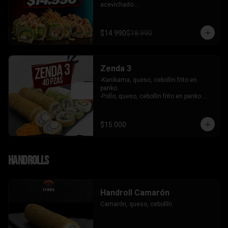
acevichado.

-Palta, queso, cebollin envuelto en palta 
coronado de tartar de salmon 
acevichado.

$14.990
$18.990
-Pollo, queso, cebollin envuelto en palta, 
bañado en salsa tari y coronado con 
wantanes hilos.

INCLUYE: 2 Salsas - 2 palitos
Zenda 3
-Kanikama, queso, cebollin frito en 
panko.

-Pollo, queso, cebollin frito en panko.

-Camaron, queso, cebollin envuelto en 
palta.

- Kanikama, palta envuelto en queso.

$15.000
INCLUYE: 3 SALSAS - 2 PALITOS
Handrolls
Handroll Camarón
Camarón, queso, cebollín.