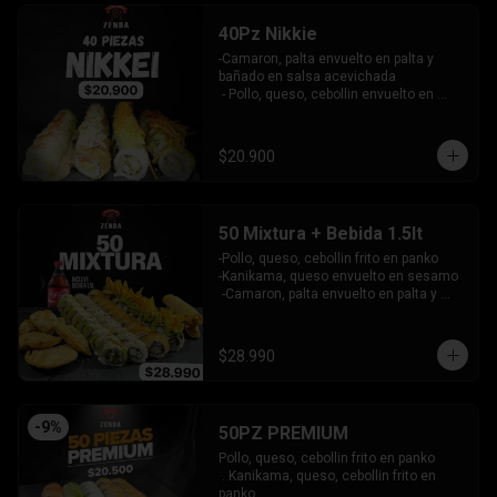
40Pz Nikkie
-Camaron, palta envuelto en palta y 
bañado en salsa acevichada

 - Pollo, queso, cebollin envuelto en 
palta y coronado con wantanes fritos

 - Surimi Furai, cebollin cubierto de 
guacamole y wantanes fritos

$20.900
 - Salmon, palta envuelto en nori frito en 
panko, cubierto de tartar crab.

INCLUYE: 3 SALSAS - 2 PALITOS
50 Mixtura + Bebida 1.5lt
-Pollo, queso, cebollin frito en panko

-Kanikama, queso envuelto en sesamo

 -Camaron, palta envuelto en palta y 
bañado en salsa acevichada

 -Surimi furai, cebollin cubierto de 
guacamole y nachos crocantes

$28.990
 - 5 arrollado primavera -  5 Gyosas 
Crocantes.

INCLUYE: 4 SALSAS - 3 PALITOS
-
9
%
50PZ PREMIUM
Pollo, queso, cebollin frito en panko

 . Kanikama, queso, cebollin frito en 
panko
