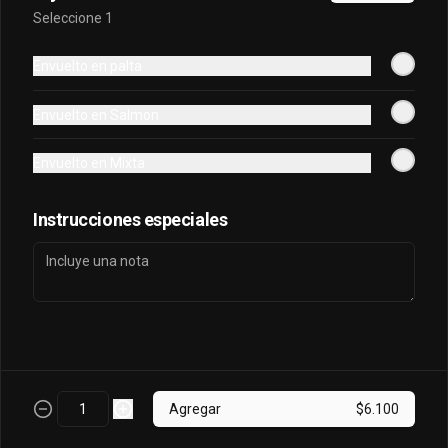
Seleccione 1
Oriental Tuna Acevichado
Envuelto en palta
Camaron Furai, palta, queso, cebollin 
envuelto en atun y bañado en salsa 
Envuelto en Salmon
acevichada.
Envuelto en Mixta
$7.100
Instrucciones especiales
Osaka Oriental
- Atun real, palta, salmon, cebollin 
envuelto en palta bañado en salsa 
acevichada, coronado con masago.
$7.800
Agregar
$6.100
Sake King Oriental
Salmón, palta, queso, cebollín envuelto 