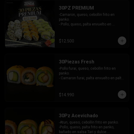
30PZ PREMIUM
-Camaron, queso, cebollin frito en 
panko.

- Pollo, queso, palta envuelto en 
sesamo.

- Kanikama, queso, palta envuelto en 
palta.

$12.500
INCLUYE: 3 SALSAS - 2 PALITOS
30Piezas Fresh
-Pollo furai, queso, cebollin frito en 
panko.

- Camaron furai, palta envuelto en palta 
bañado en salsa acevichada.

- Palta, queso, pepino envuelto en 
queso y mango, bañado en salsa de 
$14.990
maracuya.

-INCLUYE: 3 SALSAS -2 PALITOS
30Pz Acevichado
-Atun, queso, cebollin frito en panko.

-Pollo, queso, palta frito en panko, 
bañado en salsa Tari y dulce.
