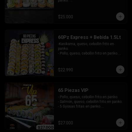
panko. 

-Pollo, queso, cebollín envuelto en 
sesamo.

-Champiñon furai, palta envuelto en 
$25.000
queso.

-Palta, queso, cebollín envuelto en 
salmon, bañado en salsa de maracuya.

-Camarón, queso, cebollín envuelto en 
60Pz Express + Bebida 1.5Lt
palta y bañado en salsa de acevichada . 

-Kanikama, queso, cebollin frito en 
Incluye: 4 Salsas - 4 Palitos
panko.

- Pollo, queso, cebollin frito en panko.

- Hosomaki de palta frito en panko.

-Pollo, queso, cebollin envuelto en palta.

-Kanikama, queso, cebollin envuelto en 
$22.990
sesamo.

- Hosomaki de kanikama.

INCLUYE:  4 SALSAS - 3PALITOS
65 Piezas VIP
- Pollo, queso, cebollin frito en panko.

- Salmon, queso, cebollin frito en panko.

- 5 Gyosas fritas en panko.

-Kanikama, palta envuelto en queso.

-Palta, queso, cebollin envuelto en 
salmon.

$27.000
- Champiñon furai, queso envuelto en 
sesamo y ciboulette.
