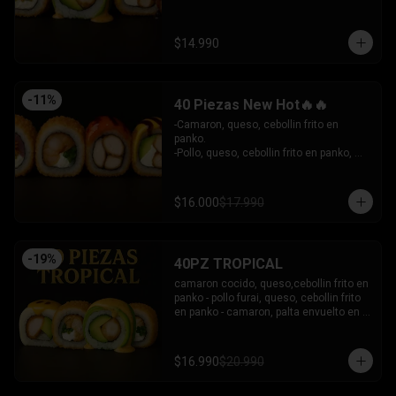
- Camaron Furai, palta envuelto en palta, 
bañado en salsa acevichada.

INCLUYE: 3 SALSAS - 2 PALITOS
$14.990
-
11
%
40 Piezas New Hot🔥🔥
-Camaron, queso, cebollin frito en 
panko.

-Pollo, queso, cebollin frito en panko, 
bañado en salsa coreana y dulce.

-Pollo, queso, palta frito en panko, 
bañado en salsa tari y dulce.

$16.000
$17.990
-Atun, queso, cebollin frito en panko.

INCLUYE: 3 SALSAS - 2 PALITOS
-
19
%
40PZ TROPICAL
camaron cocido, queso,cebollin frito en 
panko - pollo furai, queso, cebollin frito 
en panko - camaron, palta envuelto en 
palta bañado en salsa acevichada - 
pollo furai, palta envuelto en queso y 
bañado en salsa de maracuya

$16.990
$20.990
INCLUYE: 3 SALSAS - 2 PALITOS