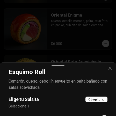
Oriental Enigma
Queso, cebolla morada, palta, atun frito 
en panko, cubierto de salsa coreana
$6.000
Oriental Keto Acevichado
Queso, cebollín, salmón, camarón 
Esquimo Roll
envuelto en palta bañado en salsa 
acevichada y toque de cibulette.
Camarón, queso, cebollín envuelto en palta bañado con
salsa acevichada.
$7.600
Elige tu Salsita
Obligatorio
Seleccione 1
Oriental Mac
Queso, palta, cebollín, camarón 