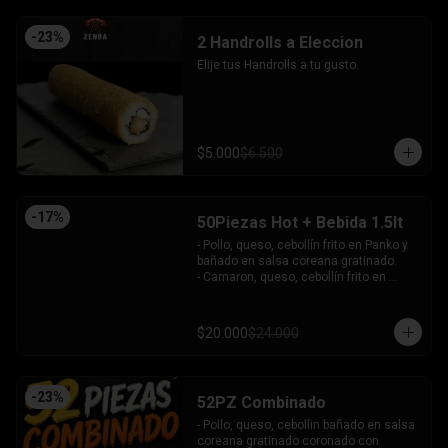
-
23
%
2 Handrolls a Eleccion
Elije tus Handrolls a tu gusto.
$5.000
$6.500
-
17
%
50Piezas Hot + Bebida 1.5lt
- Pollo, queso, cebollín frito en Panko y 
bañado en salsa coreana gratinado.

- Camaron, queso, cebollín frito en 
Panko.

- Pollo, queso, palta frito en Panko y 
bañado en salsa tari.

$20.000
$24.000
- Salmón, queso, cebollín frito en Panko.

- Pimentón, queso y almendra frito en 
Panko.

INCLUYE - 4SALSAS - 3 PALITOS
-
23
%
52PZ Combinado
- Pollo, queso, cebollin bañado en salsa 
coreana gratinado coronado con 