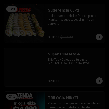
-
12
%
Sugerencia 60Pz
-Pollo, queso, cebollin frito en panko.

-Kanikama, queso, cebollin frito en 
panko.

-Hosomaki frito relleno de queso crema 
con topping de guacamole y  coronado 
con camarones furai.

$18.990
$21.500
-Hosomaki de pepino y queso crema.

-Pollo, queso, palta envuelto en 
sesamo.

-Pimenton, palta envuelto en palta y 
Super Cuarteto🔥
bañado en salsa acevichada.

INCLUYE: 4 SALSAS - 3 PALITOS
Elije Tus 40 piezas a tu gusto.

INCLUYE: 3 SALSAS - 2 PALITOS
$20.000
-
21
%
TRILOGIA NIKKEI
-Camaron furai, queso, cebollin frito en 
panko, cubierto de tartar de atun 