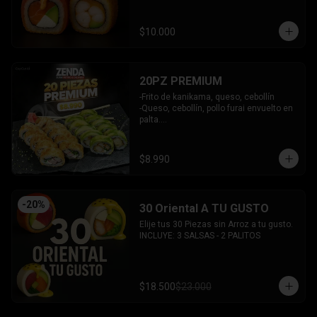
y bañado en salsa acevichada.

INCLUYE: 2 SALSAS - 1 PALITOS
$10.000
20PZ PREMIUM
-Frito de kanikama, queso, cebollín

-Queso, cebollín, pollo furai envuelto en 
palta.

INCLUYE: 2 SALSAS - 1 PALITOS
$8.990
-
20
%
30 Oriental A TU GUSTO
Elije tus 30 Piezas sin Arroz a tu gusto.

INCLUYE: 3 SALSAS - 2 PALITOS
$18.500
$23.000