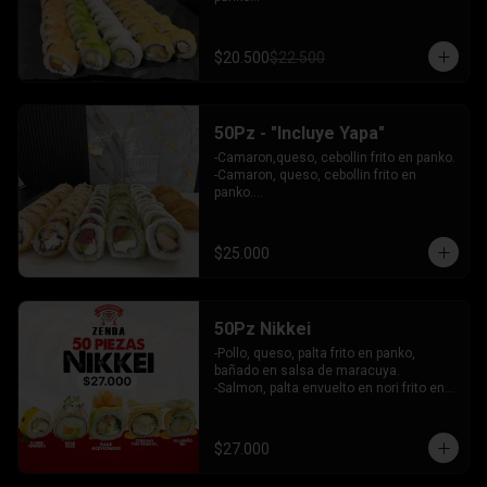
 - Choclito, palta envuelto en queso

- Salmon, queso, palta envuelto en 
salmon

$20.500
$22.500
 - Camaron, queso, cebollin env en 
palta.

INCLUYE: 4 SALSAS - 3 PALITOS
50Pz - "Incluye Yapa"
-Camaron,queso, cebollin frito en panko.

-Camaron, queso, cebollin frito en 
panko.

-Salmon, queso, palta envuelto en palta.

-Atun, queso, palta envuelto en 
Ciboulette.

$25.000
-Pollo, palta envuelto queso.

INCLUYE: 4 SALSAS - 3 PALITOS
50Pz Nikkei
-Pollo, queso, palta frito en panko, 
bañado en salsa de maracuya.

-Salmon, palta envuelto en nori frito en 
panko, cubierto de tartar crab.

-Camaron, queso, cebollin envuelto en 
palta cubierto de tartar de salmon 
$27.000
acevichado.

-Pollo, queso, cebollin frito en panko, 