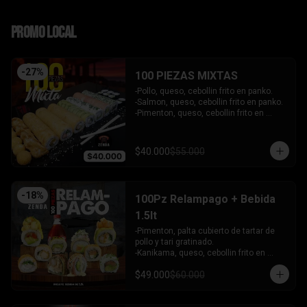
PROMO LOCAL
-
27
%
100 PIEZAS MIXTAS
-Pollo, queso, cebollin frito en panko.

-Salmon, queso, cebollin frito en panko.

-Pimenton, queso, cebollin frito en 
panko.

-Kanikama, palta envuelto en queso.

-Camaron furai, queso, cebollin 
$40.000
$55.000
envuelto en palta.

-Champiñon furai, queso, envuelto en 
sesamo y ciboulette.

-Palta, queso, cebollin envuelto en 
-
18
%
100Pz Relampago + Bebida
salmon.

-Hosomaki de kanikama.

1.5lt
-Hosomaki de palta.

-Pimenton, palta cubierto de tartar de 
- 5 Gyosas fritas + 5 bolitas de queso.

pollo y tari gratinado.

INCLUYE: 6 SALSAS - 5 PALITOS
-Kanikama, queso, cebollin frito en 
panko.

$49.000
$60.000
-Pollo, queso, cebollin frito en panko.

-Pollo, palta env en queso y bañado en 
salsa de maracuya.
