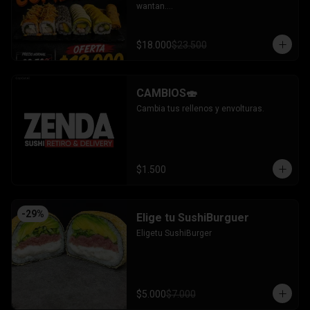
wantan.

- Pollo, queso, cebollin bañado en salsa 
coreana gratinado coronado con 
wantan.

$18.000
$23.500
-kanikama, palta envuelto en sesamo.

-camaron, palta envuelto en palta 
bañado en salsa acevichada.

-camaron, palta bañado en salsa tari 
CAMBIOS🍣
gratinado.

+ 2 arrollado primavera.

Cambia tus rellenos y envolturas.
INCLUYE: 3 salsas - 2 palitos.
$1.500
-
29
%
Elige tu SushiBurguer
Eligetu SushiBurger
$5.000
$7.000