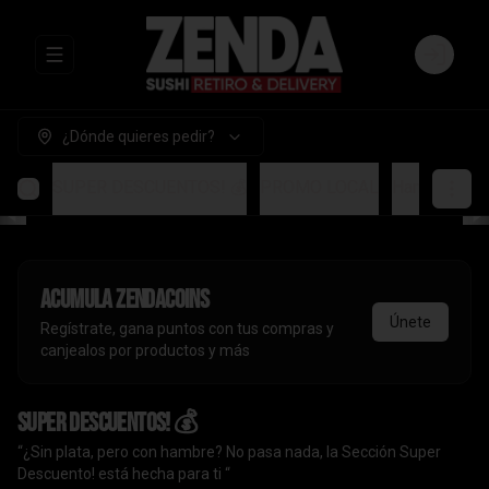
Abrir menu de navegación
Login
¿Dónde quieres pedir?
SUPER DESCUENTOS! 💰
PROMO LOCAL
Handrolls
A
Acumula
ZendaCoins
Únete
Regístrate, gana puntos con tus compras y
canjealos por productos y más
SUPER DESCUENTOS! 💰
“¿Sin plata, pero con hambre? No pasa nada, la Sección Super
Descuento! está hecha para ti “