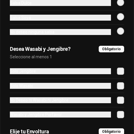
Salsa Dulce
envuelto en atún frito en panko.
Salsa Soya
$6.500
No deseo ninguna salsa
Oriental Premium
Desea Wasabi y Jengibre?
Obligatorio
Queso crema, platano frito, salmon, 
Seleccione al menos 1
palta frito en panko cubierto de 
kanikama furai y bañado en salsa 
dulce.
Solo Jengibre
$7.400
Solo Wasabi
Oriental Tradicional
No Deseo ni Wasabi ni Jengibre
Queso, cebollín, salmón furai, camarón 
envuelto en palta frito en panko, bañado 
Wasabi y Jengibre Porfavor
en salsa acevichada.
Elije tu Envoltura
$7.400
Obligatorio