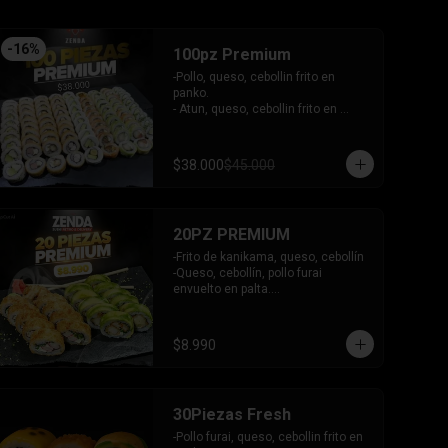
-
16
%
100pz Premium
-Pollo, queso, cebollin frito en 
panko.

- Atun, queso, cebollin frito en 
panko.

- Camaron, queso, cebollin frito en 
panko.

$38.000
$45.000
- Choclito, palta envuelto en queso.

- Salmon, queso, cebollin envuelto 
en salmon gratinado.

- Camaron, queso, cebollin envuelto 
20PZ PREMIUM
en palta.

- Camaron, queso, salmon envuelto 
-Frito de kanikama, queso, cebollín

en plaqueta mixta (Salmon, palta)

-Queso, cebollín, pollo furai 
- Palmito, queso envuelto en 
envuelto en palta.

cibullette.

INCLUYE: 2 SALSAS - 1 PALITOS
- Pollo, queso, palta envuelto en 
sesamo.

$8.990
- Pepino, palta envuelto en nori.

INCLUYE: 6 salsas - 5 palitos
30Piezas Fresh
-Pollo furai, queso, cebollin frito en 