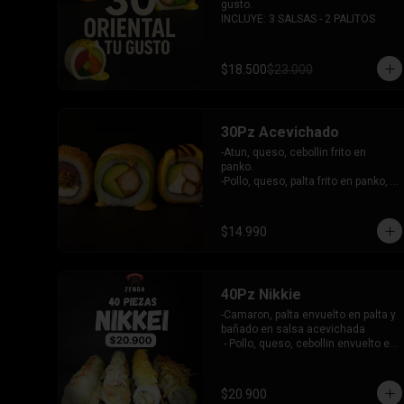
gusto.

INCLUYE: 3 SALSAS - 2 PALITOS
$18.500
$23.000
30Pz Acevichado
-Atun, queso, cebollin frito en 
panko.

-Pollo, queso, palta frito en panko, 
bañado en salsa Tari y dulce.

- Camaron Furai, palta envuelto en 
palta, bañado en salsa acevichada.

$14.990
INCLUYE: 3 SALSAS - 2 PALITOS
40Pz Nikkie
-Camaron, palta envuelto en palta y 
bañado en salsa acevichada

 - Pollo, queso, cebollin envuelto en 
palta y coronado con wantanes 
fritos

 - Surimi Furai, cebollin cubierto de 
$20.900
guacamole y wantanes fritos
