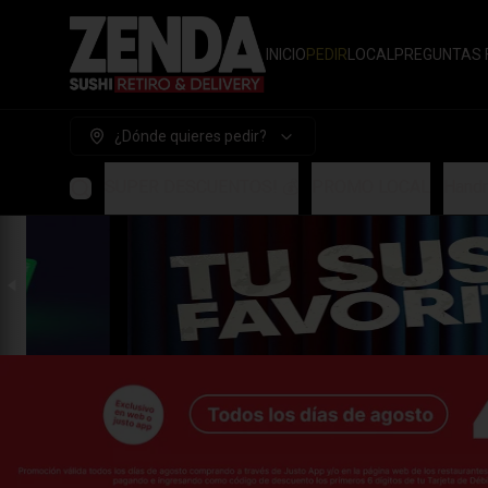
INICIO
PEDIR
LOCAL
PREGUNTAS 
¿Dónde quieres pedir?
SUPER DESCUENTOS! 💰
PROMO LOCAL
Handr