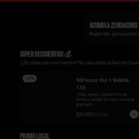
Acumula
ZendaCoins
Regístrate, gana puntos 
SUPER DESCUENTOS! 💰
“¿Sin plata, pero con hambre? No pasa nada, la Sección Super
-
17
%
50Piezas Hot + Bebida
1.5lt
- Pollo, queso, cebollín frito en 
Panko y bañado en salsa coreana 
gratinado.

- Camaron, queso, cebollín frito en 
$20.000
$24.000
Panko.

- Pollo, queso, palta frito en Panko y 
bañado en salsa tari.

- Salmón, queso, cebollín frito en 
PROMO LOCAL
Panko.
