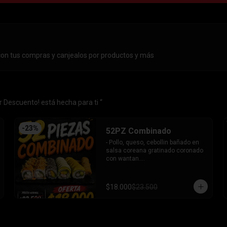
con tus compras y canjealos por productos y más
 Descuento! está hecha para ti “
-
23
%
52PZ Combinado
- Pollo, queso, cebollin bañado en 
salsa coreana gratinado coronado 
con wantan.

- Pollo, queso, cebollin bañado en 
salsa coreana gratinado coronado 
con wantan.

$18.000
$23.500
-kanikama, palta envuelto en 
sesamo.

-camaron, palta envuelto en palta 
bañado en salsa acevichada.

-camaron, palta bañado en salsa 