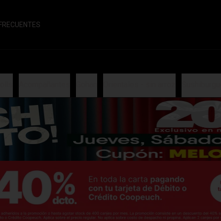
FRECUENTES
olls
Acompañantes
Gohan
Orientales - sin arroz
Sushiburgu