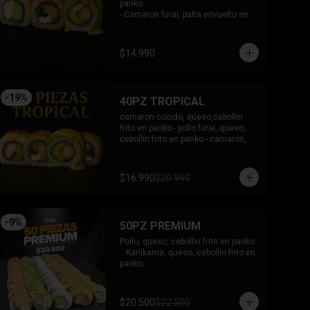
panko.

- Camaron furai, palta envuelto en 
palta bañado en salsa acevichada.

- Palta, queso, pepino envuelto en 
queso y mango, bañado en salsa 
$14.990
de maracuya.

-INCLUYE: 3 SALSAS -2 PALITOS
-
19
%
40PZ TROPICAL
camaron cocido, queso,cebollin 
frito en panko - pollo furai, queso, 
cebollin frito en panko - camaron, 
palta envuelto en palta bañado en 
salsa acevichada - pollo furai, palta 
envuelto en queso y bañado en 
$16.990
$20.990
salsa de maracuya

INCLUYE: 3 SALSAS - 2 PALITOS
-
9
%
50PZ PREMIUM
Pollo, queso, cebollin frito en panko

 . Kanikama, queso, cebollin frito en 
panko

 - Choclito, palta envuelto en queso

- Salmon, queso, palta envuelto en 
salmon

$20.500
$22.500
 - Camaron, queso, cebollin env en 