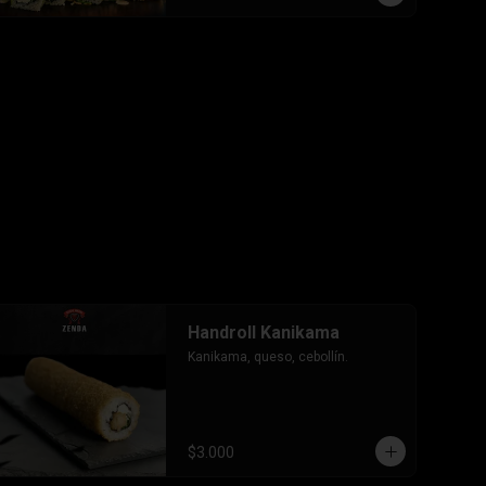
-Pollo, queso, cebollin envuelto en 
palta, bañado en salsa tari y 
coronado con wantanes hilos.

INCLUYE: 2 Salsas - 2 palitos
Handroll Kanikama
Kanikama, queso, cebollín.
$3.000