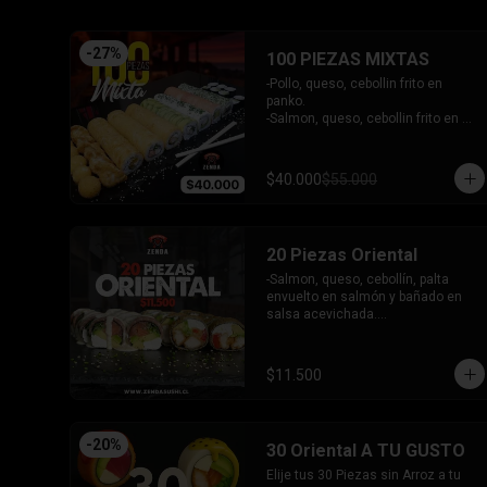
- Pimentón, queso y almendra frito 
en Panko.

INCLUYE - 4SALSAS - 3 PALITOS
-
27
%
100 PIEZAS MIXTAS
-Pollo, queso, cebollin frito en 
panko.

-Salmon, queso, cebollin frito en 
panko.

-Pimenton, queso, cebollin frito en 
panko.

$40.000
$55.000
-Kanikama, palta envuelto en 
queso.

-Camaron furai, queso, cebollin 
envuelto en palta.

20 Piezas Oriental
-Champiñon furai, queso, envuelto 
en sesamo y ciboulette.

-Salmon, queso, cebollín, palta 
-Palta, queso, cebollin envuelto en 
envuelto en salmón y bañado en 
salmon.

salsa acevichada.

-Hosomaki de kanikama.

-Pollo, queso, pimentón, palta frito 
-Hosomaki de palta.

en panko.

- 5 Gyosas fritas + 5 bolitas de 
INCLUYE: 2 SALSAS - 1 PALITOS
$11.500
queso.

INCLUYE: 6 SALSAS - 5 PALITOS
-
20
%
30 Oriental A TU GUSTO
Elije tus 30 Piezas sin Arroz a tu 