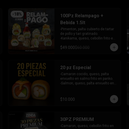
tari gratinado.

+ 2 arrollado primavera.

INCLUYE: 3 salsas - 2 palitos.
-
18
%
100Pz Relampago +
Bebida 1.5lt
-Pimenton, palta cubierto de tartar 
de pollo y tari gratinado.

-Kanikama, queso, cebollin frito en 
panko.

$49.000
$60.000
-Pollo, queso, cebollin frito en 
panko.

-Pollo, palta env en queso y bañado 
en salsa de maracuya.

-Camaron, queso, cebollin, Salmon 
20 pz Especial
furai envuelto en palta frito en 
-Camaron cocido, queso, palta 
panko y bañado en salsa 
envuelto en salmo frito en panko.

acevichada ( Sin Arroz)

-Salmon, queso, palta envuelto en 
- Camaron, queso, palta env en 
atun y bañado en salsa 
atun y bañado en salsa 
acevichada.

acevichada.

INCLUYE: 2 SALSAS - 1 PALITOS
-Salmon, queso, cebollin frito en 
$10.000
panko.

-Salmon, palta env en  nori frito en 
panko, cubierto de tartar crab.

-Camaron, queso, cebollin env en 
30PZ PREMIUM
palta, cubierto de tartar de salmon.

- Salmon, palta env en cibullette.

-Camaron, queso, cebollin frito en 