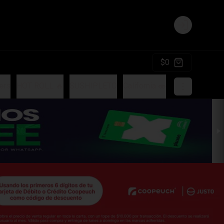
Login
$0
ers
HOT ROLL 🔥
SUSHIPLETO
California 🍣
Hosomakis
S