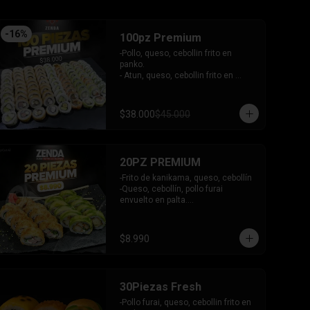
-
16
%
100pz Premium
-Pollo, queso, cebollin frito en 
panko.

- Atun, queso, cebollin frito en 
panko.

- Camaron, queso, cebollin frito en 
panko.

$38.000
$45.000
- Choclito, palta envuelto en queso.

- Salmon, queso, cebollin envuelto 
en salmon gratinado.

- Camaron, queso, cebollin envuelto 
20PZ PREMIUM
en palta.

- Camaron, queso, salmon envuelto 
-Frito de kanikama, queso, cebollín

en plaqueta mixta (Salmon, palta)

-Queso, cebollín, pollo furai 
- Palmito, queso envuelto en 
envuelto en palta.

cibullette.

INCLUYE: 2 SALSAS - 1 PALITOS
- Pollo, queso, palta envuelto en 
sesamo.

$8.990
- Pepino, palta envuelto en nori.

INCLUYE: 6 salsas - 5 palitos
30Piezas Fresh
-Pollo furai, queso, cebollin frito en 