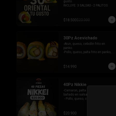
gusto.

INCLUYE: 3 SALSAS - 2 PALITOS
$18.500
$23.000
30Pz Acevichado
-Atun, queso, cebollin frito en 
panko.

-Pollo, queso, palta frito en panko, 
bañado en salsa Tari y dulce.

- Camaron Furai, palta envuelto en 
palta, bañado en salsa acevichada.

$14.990
INCLUYE: 3 SALSAS - 2 PALITOS
40Pz Nikkie
-Camaron, palta envuelto en palta y 
bañado en salsa acevichada

 - Pollo, queso, cebollin envuelto en 
palta y coronado con wantanes 
fritos

 - Surimi Furai, cebollin cubierto de 
$20.900
guacamole y wantanes fritos
