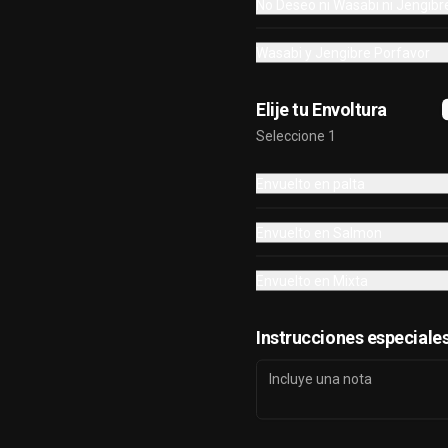
No Deseo ni Wasabi ni Jengibr
en palta y bañado en salsa de 
panko

acevichada . 

-Pollo, queso, palta frito en panko y 
bañado en salsa tari y dulce

Wasabi y Jengibre Porfavor
Incluye: 4 Salsas - 4 Palitos
-pimento, palta envuelto en queso

 -Salmon, palta envuelto en 
$28.000
cibullette

 -Camaron, queso, cebollin envuelto 
Elije tu Envoltura
en plaqueta mixta

Seleccione 1
 -Pollo, queso, cebollin envuelto en 
90PZ RAINBOW
plaqueta mixta

 -Palta, Salmon envuelto en nori 
-Pollo, queso, cebollin frito en panko

Envuelto en palta
frito en panko cubierto de tartar 
-Kanikama, queso, cebollin frito en 
crab .

panko

INCLUYE: 5 SALSAS - 4 PALITOS
-Salmon, queso, cebollin frito en 
Envuelto en Salmon
panko

-Camaron, palta envuelto en palta y 
$36.000
bañado en salsa acevichada

Envuelto en Mixta
-Queso, palta envuelto en sesamo - 
Queso, palta envuelto en salmon

 -Champíñon, queso envuelto en 
Super Cuarteto🔥
sesamo

Instrucciones especiale
 -Camaron, palta envuelto en 
Elije Tus 40 piezas a tu gusto.

salmon gratinado en salsa coreana 
INCLUYE: 3 SALSAS - 2 PALITOS
y cubierto con wantan

 -Camaron, queso, cebollin envuelto 
en plaqueta mixta.

INCLUYE: 6 SALSAS - 5 PALITOS
$20.000