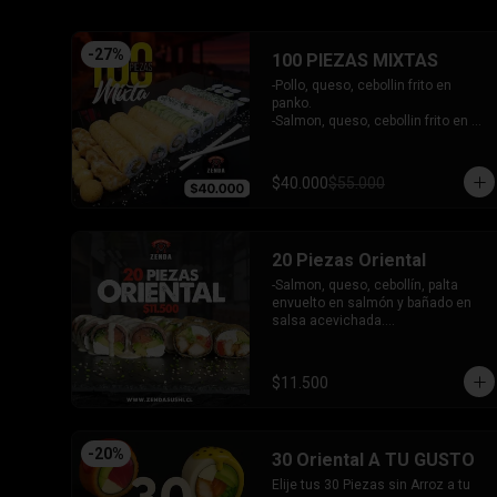
- Pimentón, queso y almendra frito 
en Panko.

INCLUYE - 4SALSAS - 3 PALITOS
-
27
%
100 PIEZAS MIXTAS
-Pollo, queso, cebollin frito en 
panko.

-Salmon, queso, cebollin frito en 
panko.

-Pimenton, queso, cebollin frito en 
panko.

$40.000
$55.000
-Kanikama, palta envuelto en 
queso.

-Camaron furai, queso, cebollin 
envuelto en palta.

20 Piezas Oriental
-Champiñon furai, queso, envuelto 
en sesamo y ciboulette.

-Salmon, queso, cebollín, palta 
-Palta, queso, cebollin envuelto en 
envuelto en salmón y bañado en 
salmon.

salsa acevichada.

-Hosomaki de kanikama.

-Pollo, queso, pimentón, palta frito 
-Hosomaki de palta.

en panko.

- 5 Gyosas fritas + 5 bolitas de 
INCLUYE: 2 SALSAS - 1 PALITOS
$11.500
queso.

INCLUYE: 6 SALSAS - 5 PALITOS
-
20
%
30 Oriental A TU GUSTO
Elije tus 30 Piezas sin Arroz a tu 