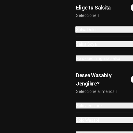
 - 5 arrollado primavera -  5 Gyosas 
Elige tu Salsita
Crocantes.

INCLUYE: 4 SALSAS - 3 PALITOS
Seleccione 1
50Pz Nikkei
-Pollo, queso, palta frito en panko, 
bañado en salsa de maracuya.

Salsa Dulce
-Salmon, palta envuelto en nori frito 
en panko, cubierto de tartar crab.

-Camaron, queso, cebollin envuelto 
Salsa Soya
en palta cubierto de tartar de 
$27.000
salmon acevichado.

-Pollo, queso, cebollin frito en 
No deseo ninguna salsa
panko, bañado en salsa coreana 
gratinado y chips de wantan. ( Sin 
60Piezas Especial
Arroz )

Desea Wasabi y
- Camaron, palta envuelto en palta 
- Pollo, queso, cebollín frito en 
bañado en salsa coreana y cubierto 
panko.

Jengibre?
de jalapeño crocante.

-Kanikama, queso, cebollín frito en 
INCLUYE: 4 SALSAS - 3 PALITOS
Seleccione al menos 1
panko. 

-Pollo, queso, cebollín envuelto en 
sesamo.

$25.000
Solo Jengibre
-Champiñon furai, palta envuelto en 
queso.

-Palta, queso, cebollín envuelto en 
Solo Wasabi
salmon, bañado en salsa de 
70PZ RAINBOW
maracuya.

-Camarón, queso, cebollín envuelto 
-Kanikama, queso, cebollin frito en 