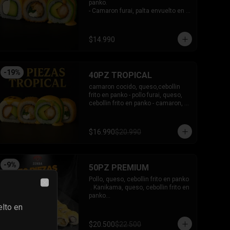
panko.

- Camaron furai, palta envuelto en 
palta bañado en salsa acevichada.

- Palta, queso, pepino envuelto en 
queso y mango, bañado en salsa 
$14.990
de maracuya.

-INCLUYE: 3 SALSAS -2 PALITOS
-
19
%
40PZ TROPICAL
camaron cocido, queso,cebollin 
frito en panko - pollo furai, queso, 
cebollin frito en panko - camaron, 
palta envuelto en palta bañado en 
salsa acevichada - pollo furai, palta 
envuelto en queso y bañado en 
$16.990
$20.990
salsa de maracuya

INCLUYE: 3 SALSAS - 2 PALITOS
-
9
%
50PZ PREMIUM
Pollo, queso, cebollin frito en panko

 . Kanikama, queso, cebollin frito en 
Close
panko

 - Choclito, palta envuelto en queso

elto en
- Salmon, queso, palta envuelto en 
salmon

$20.500
$22.500
 - Camaron, queso, cebollin env en 