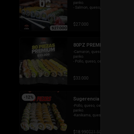
masago.

panko.

-Pollo, palta envuelto en queso, 
- Salmon, queso, cebollin frito en 
bañado en salsa maracuya.

panko.

INCLUYE: 4SALSAS - 3 PALITOS.
- 5 Gyosas fritas en panko.

-Kanikama, palta envuelto en 
$27.000
queso.

-Palta, queso, cebollin envuelto en 
salmon.

- Champiñon furai, queso envuelto 
80PZ PREMIUM
en sesamo y ciboulette.

- Camaron furai, queso, cebollin 
-Camaron, queso, cebollin frito en 
envuelto en palta.

panko.

INCLUYE: 4 SALSAS -  3 PALITOS
- Pollo, queso, cebollin frito en 
panko.

-Queso, palta, pepino envuelto en 
queso y mango bañado en salsa de 
$33.000
maracuya.

-Pollo, palta, almendra envuelto en 
palta.

-Pollo, queso, palta envuelto en 
-
12
%
Sugerencia 60Pz
sesamo.

-Kanikama, queso, palta envuelto 
-Pollo, queso, cebollin frito en 
en palta.

panko.

-Camaron, queso, palta envuelto en 
-Kanikama, queso, cebollin frito en 
atun bañado en salsa acevichada.

panko.

- Hosomaki de pollo

-Hosomaki frito relleno de queso 
INCLUYE: 5 SALSAS - 4 PALITOS
crema con topping de guacamole y  
$18.990
$21.500