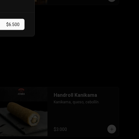
-Pollo, queso, cebollin envuelto en 
palta, bañado en salsa tari y 
coronado con wantanes hilos.

INCLUYE: 2 Salsas - 2 palitos
$6.500
Handroll Kanikama
Kanikama, queso, cebollín.
$3.000