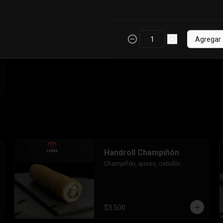
Agregar
Handroll Champiñón
Champiñón, queso, cebollín.
$3.500