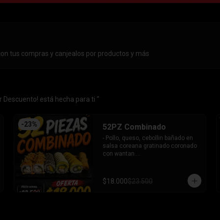
con tus compras y canjealos por productos y más
 Descuento! está hecha para ti “
-
23
%
52PZ Combinado
- Pollo, queso, cebollin bañado en 
salsa coreana gratinado coronado 
con wantan.

- Pollo, queso, cebollin bañado en 
salsa coreana gratinado coronado 
con wantan.

$18.000
$23.500
-kanikama, palta envuelto en 
sesamo.

-camaron, palta envuelto en palta 
bañado en salsa acevichada.

-camaron, palta bañado en salsa 