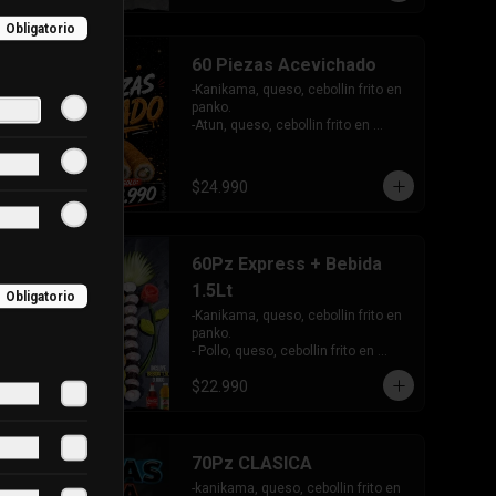
palta.

Obligatorio
INCLUYE: 4 SALSAS - 3 PALITOS
60 Piezas Acevichado
-Kanikama, queso, cebollin frito en 
panko.

-Atun, queso, cebollin frito en 
panko.

- Camaron, queso, cebollin frito en 
panko.

$24.990
-Pollo, palta envuelto en queso.

-Camaron furai, queso, palta 
envuelto en atun, bañado en salsa 
acevichada.

60Pz Express + Bebida
-Camaron, queso, cebollin envuelto 
en panlta, bañado en salsa 
1.5Lt
Obligatorio
acevichada.

-Kanikama, queso, cebollin frito en 
INCLUYE: 4 SALSAS - 3 PALITOS.
panko.

- Pollo, queso, cebollin frito en 
panko.

$22.990
- Hosomaki de palta frito en panko.

-Pollo, queso, cebollin envuelto en 
palta.

-Kanikama, queso, cebollin 
envuelto en sesamo.

70Pz CLASICA
- Hosomaki de kanikama.

-kanikama, queso, cebollin frito en 
INCLUYE:  4 SALSAS - 3PALITOS