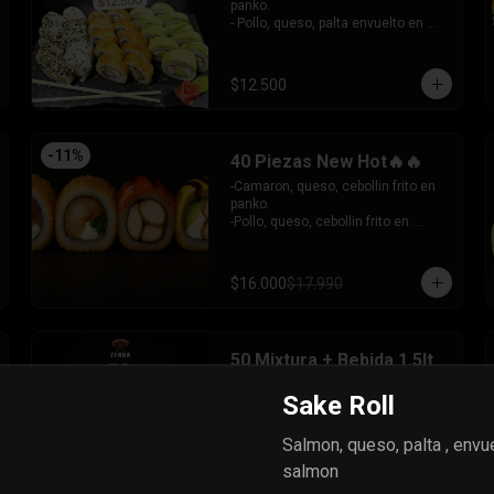
INCLUYE: 6 SALSAS - 5 PALITOS
panko.

- Pollo, queso, palta envuelto en 
sesamo.

- Kanikama, queso, palta envuelto 
en palta.

$12.500
INCLUYE: 3 SALSAS - 2 PALITOS
-
11
%
40 Piezas New Hot🔥🔥
-Camaron, queso, cebollin frito en 
panko.

-Pollo, queso, cebollin frito en 
panko, bañado en salsa coreana y 
dulce.

-Pollo, queso, palta frito en panko, 
$16.000
$17.990
bañado en salsa tari y dulce.

-Atun, queso, cebollin frito en 
panko.

50 Mixtura + Bebida 1.5lt
INCLUYE: 3 SALSAS - 2 PALITOS
-Pollo, queso, cebollin frito en panko

Sake Roll
-Kanikama, queso envuelto en 
sesamo

 -Camaron, palta envuelto en palta y 
Salmon, queso, palta , envu
bañado en salsa acevichada

salmon
 -Surimi furai, cebollin cubierto de 
$28.990
guacamole y nachos crocantes
