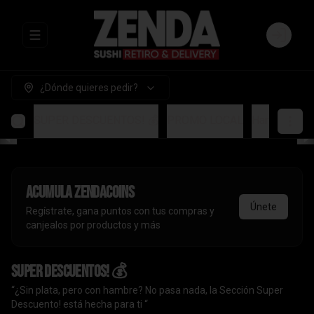
Abrir menu de navegación
Login
¿Dónde quieres pedir?
SUPER DESCUENTOS! 💰
PROMO LOCAL
Handrolls
A
Acumula
ZendaCoins
Únete
Regístrate, gana puntos con tus compras y
canjealos por productos y más
SUPER DESCUENTOS! 💰
“¿Sin plata, pero con hambre? No pasa nada, la Sección Super
Descuento! está hecha para ti “