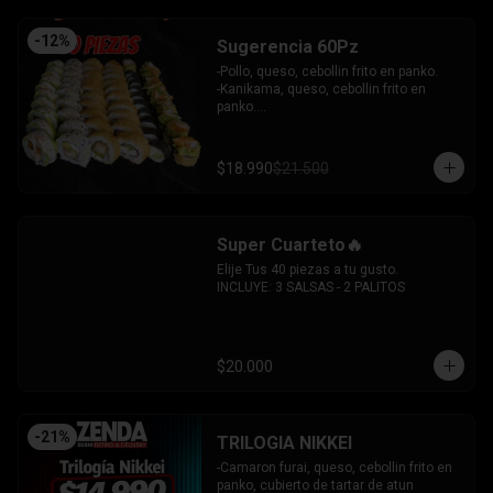
-
12
%
Sugerencia 60Pz
-Pollo, queso, cebollin frito en panko.

-Kanikama, queso, cebollin frito en 
panko.

-Hosomaki frito relleno de queso crema 
con topping de guacamole y  coronado 
con camarones furai.

$18.990
$21.500
-Hosomaki de pepino y queso crema.

-Pollo, queso, palta envuelto en 
sesamo.

-Pimenton, palta envuelto en palta y 
Super Cuarteto🔥
bañado en salsa acevichada.

INCLUYE: 4 SALSAS - 3 PALITOS
Elije Tus 40 piezas a tu gusto.

INCLUYE: 3 SALSAS - 2 PALITOS
$20.000
-
21
%
TRILOGIA NIKKEI
-Camaron furai, queso, cebollin frito en 
panko, cubierto de tartar de atun 