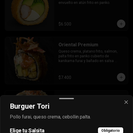
envuelto en atún frito en panko.
$6.500
Oriental Premium
Queso crema, platano frito, salmon, 
palta frito en panko cubierto de 
kanikama furai y bañado en salsa 
dulce.
$7.400
Oriental Tradicional
Burguer Tori
Queso, cebollín, salmón furai, camarón 
envuelto en palta frito en panko, bañado 
en salsa acevichada.
Pollo furai, queso crema, cebollin palta.
Elige tu Salsita
$7.400
Obligatorio