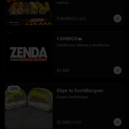
wantan.

- Pollo, queso, cebollin bañado en salsa 
coreana gratinado coronado con 
wantan.

$18.000
$23.500
-kanikama, palta envuelto en sesamo.

-camaron, palta envuelto en palta 
bañado en salsa acevichada.

-camaron, palta bañado en salsa tari 
CAMBIOS🍣
gratinado.

+ 2 arrollado primavera.

Cambia tus rellenos y envolturas.
INCLUYE: 3 salsas - 2 palitos.
$1.500
-
29
%
Elige tu SushiBurguer
Eligetu SushiBurger
$5.000
$7.000