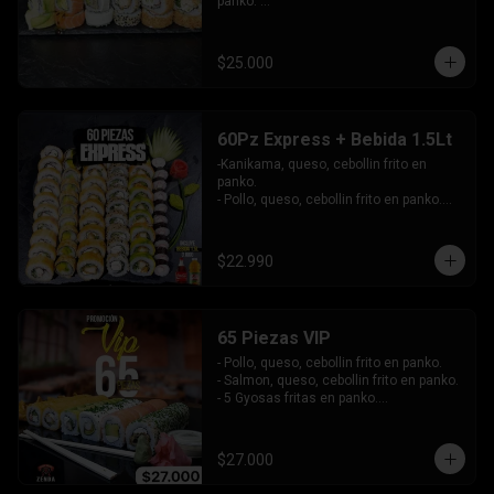
panko. 

-Pollo, queso, cebollín envuelto en 
sesamo.

-Champiñon furai, palta envuelto en 
$25.000
queso.

-Palta, queso, cebollín envuelto en 
salmon, bañado en salsa de maracuya.

-Camarón, queso, cebollín envuelto en 
60Pz Express + Bebida 1.5Lt
palta y bañado en salsa de acevichada . 

-Kanikama, queso, cebollin frito en 
Incluye: 4 Salsas - 4 Palitos
panko.

- Pollo, queso, cebollin frito en panko.

- Hosomaki de palta frito en panko.

-Pollo, queso, cebollin envuelto en palta.

-Kanikama, queso, cebollin envuelto en 
$22.990
sesamo.

- Hosomaki de kanikama.

INCLUYE:  4 SALSAS - 3PALITOS
65 Piezas VIP
- Pollo, queso, cebollin frito en panko.

- Salmon, queso, cebollin frito en panko.

- 5 Gyosas fritas en panko.

-Kanikama, palta envuelto en queso.

-Palta, queso, cebollin envuelto en 
salmon.

$27.000
- Champiñon furai, queso envuelto en 
sesamo y ciboulette.
