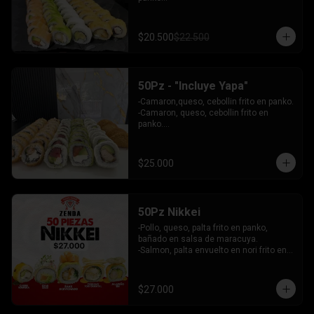
 - Choclito, palta envuelto en queso

- Salmon, queso, palta envuelto en 
salmon

$20.500
$22.500
 - Camaron, queso, cebollin env en 
palta.

INCLUYE: 4 SALSAS - 3 PALITOS
50Pz - "Incluye Yapa"
-Camaron,queso, cebollin frito en panko.

-Camaron, queso, cebollin frito en 
panko.

-Salmon, queso, palta envuelto en palta.

-Atun, queso, palta envuelto en 
Ciboulette.

$25.000
-Pollo, palta envuelto queso.

INCLUYE: 4 SALSAS - 3 PALITOS
50Pz Nikkei
-Pollo, queso, palta frito en panko, 
bañado en salsa de maracuya.

-Salmon, palta envuelto en nori frito en 
panko, cubierto de tartar crab.

-Camaron, queso, cebollin envuelto en 
palta cubierto de tartar de salmon 
$27.000
acevichado.

-Pollo, queso, cebollin frito en panko, 