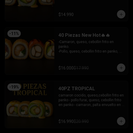
- Camaron Furai, palta envuelto en palta, 
bañado en salsa acevichada.

INCLUYE: 3 SALSAS - 2 PALITOS
$14.990
-
11
%
40 Piezas New Hot🔥🔥
-Camaron, queso, cebollin frito en 
panko.

-Pollo, queso, cebollin frito en panko, 
bañado en salsa coreana y dulce.

-Pollo, queso, palta frito en panko, 
bañado en salsa tari y dulce.

$16.000
$17.990
-Atun, queso, cebollin frito en panko.

INCLUYE: 3 SALSAS - 2 PALITOS
-
19
%
40PZ TROPICAL
camaron cocido, queso,cebollin frito en 
panko - pollo furai, queso, cebollin frito 
en panko - camaron, palta envuelto en 
palta bañado en salsa acevichada - 
pollo furai, palta envuelto en queso y 
bañado en salsa de maracuya

$16.990
$20.990
INCLUYE: 3 SALSAS - 2 PALITOS