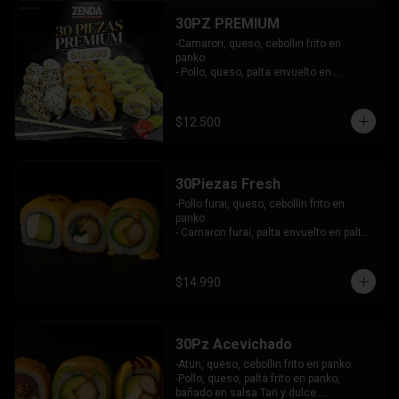
30PZ PREMIUM
-Camaron, queso, cebollin frito en 
panko.

- Pollo, queso, palta envuelto en 
sesamo.

- Kanikama, queso, palta envuelto en 
palta.

$12.500
INCLUYE: 3 SALSAS - 2 PALITOS
30Piezas Fresh
-Pollo furai, queso, cebollin frito en 
panko.

- Camaron furai, palta envuelto en palta 
bañado en salsa acevichada.

- Palta, queso, pepino envuelto en 
queso y mango, bañado en salsa de 
$14.990
maracuya.

-INCLUYE: 3 SALSAS -2 PALITOS
30Pz Acevichado
-Atun, queso, cebollin frito en panko.

-Pollo, queso, palta frito en panko, 
bañado en salsa Tari y dulce.
