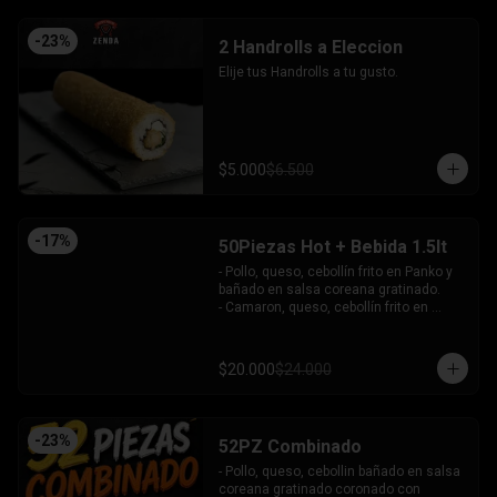
-
23
%
2 Handrolls a Eleccion
Elije tus Handrolls a tu gusto.
$5.000
$6.500
-
17
%
50Piezas Hot + Bebida 1.5lt
- Pollo, queso, cebollín frito en Panko y 
bañado en salsa coreana gratinado.

- Camaron, queso, cebollín frito en 
Panko.

- Pollo, queso, palta frito en Panko y 
bañado en salsa tari.

$20.000
$24.000
- Salmón, queso, cebollín frito en Panko.

- Pimentón, queso y almendra frito en 
Panko.

INCLUYE - 4SALSAS - 3 PALITOS
-
23
%
52PZ Combinado
- Pollo, queso, cebollin bañado en salsa 
coreana gratinado coronado con 