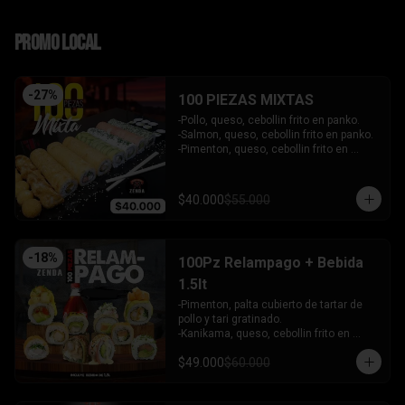
PROMO LOCAL
-
27
%
100 PIEZAS MIXTAS
-Pollo, queso, cebollin frito en panko.

-Salmon, queso, cebollin frito en panko.

-Pimenton, queso, cebollin frito en 
panko.

-Kanikama, palta envuelto en queso.

-Camaron furai, queso, cebollin 
$40.000
$55.000
envuelto en palta.

-Champiñon furai, queso, envuelto en 
sesamo y ciboulette.

-Palta, queso, cebollin envuelto en 
-
18
%
100Pz Relampago + Bebida
salmon.

-Hosomaki de kanikama.

1.5lt
-Hosomaki de palta.

-Pimenton, palta cubierto de tartar de 
- 5 Gyosas fritas + 5 bolitas de queso.

pollo y tari gratinado.

INCLUYE: 6 SALSAS - 5 PALITOS
-Kanikama, queso, cebollin frito en 
panko.

$49.000
$60.000
-Pollo, queso, cebollin frito en panko.

-Pollo, palta env en queso y bañado en 
salsa de maracuya.
