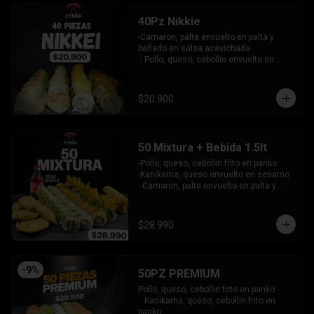
40Pz Nikkie
-Camaron, palta envuelto en palta y 
bañado en salsa acevichada

 - Pollo, queso, cebollin envuelto en 
palta y coronado con wantanes fritos

 - Surimi Furai, cebollin cubierto de 
guacamole y wantanes fritos

$20.900
 - Salmon, palta envuelto en nori frito en 
panko, cubierto de tartar crab.

INCLUYE: 3 SALSAS - 2 PALITOS
50 Mixtura + Bebida 1.5lt
-Pollo, queso, cebollin frito en panko

-Kanikama, queso envuelto en sesamo

 -Camaron, palta envuelto en palta y 
bañado en salsa acevichada

 -Surimi furai, cebollin cubierto de 
guacamole y nachos crocantes

$28.990
 - 5 arrollado primavera -  5 Gyosas 
Crocantes.

INCLUYE: 4 SALSAS - 3 PALITOS
-
9
%
50PZ PREMIUM
Pollo, queso, cebollin frito en panko

 . Kanikama, queso, cebollin frito en 
panko
