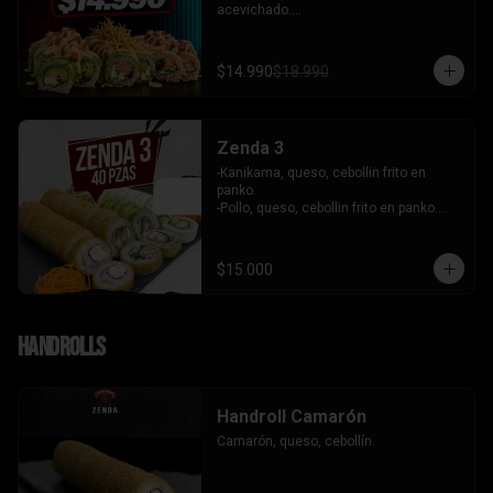
acevichado.

-Palta, queso, cebollin envuelto en palta 
coronado de tartar de salmon 
acevichado.

$14.990
$18.990
-Pollo, queso, cebollin envuelto en palta, 
bañado en salsa tari y coronado con 
wantanes hilos.

INCLUYE: 2 Salsas - 2 palitos
Zenda 3
-Kanikama, queso, cebollin frito en 
panko.

-Pollo, queso, cebollin frito en panko.

-Camaron, queso, cebollin envuelto en 
palta.

- Kanikama, palta envuelto en queso.

$15.000
INCLUYE: 3 SALSAS - 2 PALITOS
Handrolls
Handroll Camarón
Camarón, queso, cebollín.