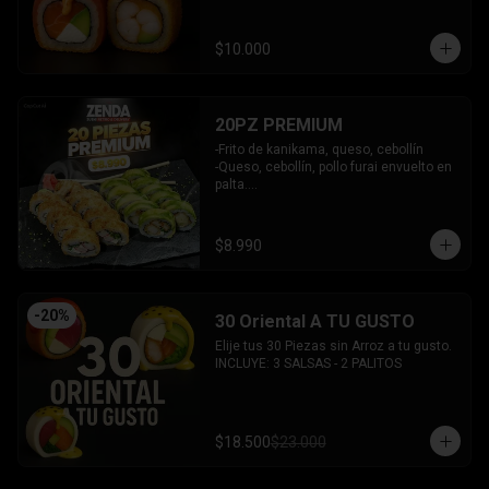
y bañado en salsa acevichada.

INCLUYE: 2 SALSAS - 1 PALITOS
$10.000
20PZ PREMIUM
-Frito de kanikama, queso, cebollín

-Queso, cebollín, pollo furai envuelto en 
palta.

INCLUYE: 2 SALSAS - 1 PALITOS
$8.990
-
20
%
30 Oriental A TU GUSTO
Elije tus 30 Piezas sin Arroz a tu gusto.

INCLUYE: 3 SALSAS - 2 PALITOS
$18.500
$23.000