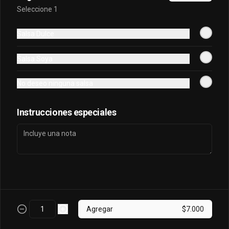
Seleccione 1
Oriental Tuna Acevichado
Salsa Dulce
Camaron Furai, palta, queso, cebollin 
envuelto en atun y bañado en salsa 
Salsa Soya
acevichada.
No deseo ninguna salsa
$7.100
Instrucciones especiales
Osaka Oriental
- Atun real, palta, salmon, cebollin 
envuelto en palta bañado en salsa 
acevichada, coronado con masago.
$7.800
Agregar
$7.000
Sake King Oriental
Salmón, palta, queso, cebollín envuelto 