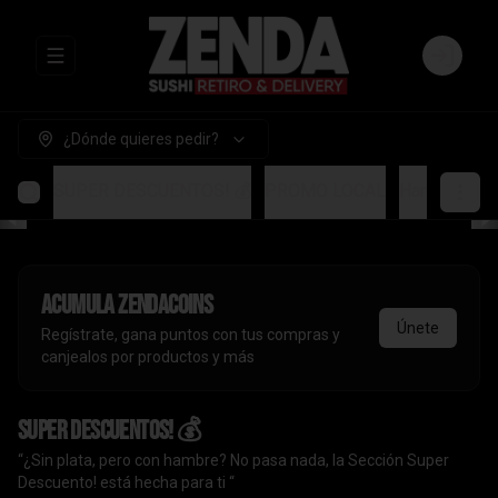
Abrir menu de navegación
Login
¿Dónde quieres pedir?
SUPER DESCUENTOS! 💰
PROMO LOCAL
Handrolls
A
Acumula
ZendaCoins
Únete
Regístrate, gana puntos con tus compras y
canjealos por productos y más
SUPER DESCUENTOS! 💰
“¿Sin plata, pero con hambre? No pasa nada, la Sección Super
Descuento! está hecha para ti “