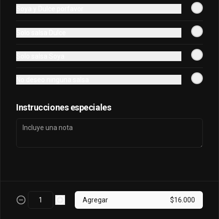
Soya y Dulce porfavor
Oriental Tuna Acevichado
Solo salsa Dulce
Camaron Furai, palta, queso, cebollin 
envuelto en atun y bañado en salsa 
Solo salsa Soya
acevichada.
No deseo ninguna salsa
$7.100
Instrucciones especiales
Osaka Oriental
- Atun real, palta, salmon, cebollin 
envuelto en palta bañado en salsa 
acevichada, coronado con masago.
$7.800
Agregar
$16.000
Sake King Oriental
Salmón, palta, queso, cebollín envuelto 