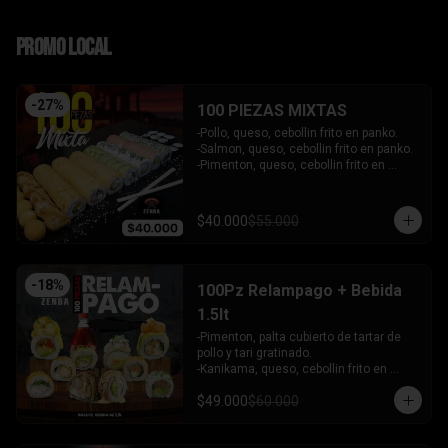
PROMO LOCAL
-
27
%
100 PIEZAS MIXTAS
-Pollo, queso, cebollin frito en panko.

-Salmon, queso, cebollin frito en panko.

-Pimenton, queso, cebollin frito en 
panko.

-Kanikama, palta envuelto en queso.

-Camaron furai, queso, cebollin 
$40.000
$55.000
envuelto en palta.

-Champiñon furai, queso, envuelto en 
sesamo y ciboulette.

-Palta, queso, cebollin envuelto en 
-
18
%
100Pz Relampago + Bebida
salmon.

-Hosomaki de kanikama.

1.5lt
-Hosomaki de palta.

-Pimenton, palta cubierto de tartar de 
- 5 Gyosas fritas + 5 bolitas de queso.

pollo y tari gratinado.

INCLUYE: 6 SALSAS - 5 PALITOS
-Kanikama, queso, cebollin frito en 
panko.

$49.000
$60.000
-Pollo, queso, cebollin frito en panko.

-Pollo, palta env en queso y bañado en 
salsa de maracuya.
