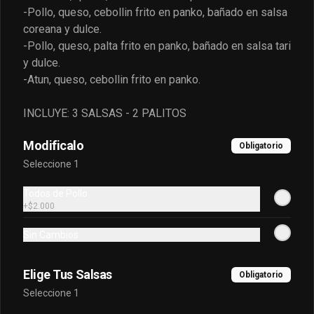
envuelto en atún frito en panko.
-Pollo, queso, cebollin frito en panko, bañado en salsa
coreana y dulce.
-Pollo, queso, palta frito en panko, bañado en salsa tari
$6.500
y dulce.
-Atun, queso, cebollin frito en panko.
Oriental Premium
INCLUYE: 3 SALSAS - 2 PALITOS
Queso crema, platano frito, salmon, 
palta frito en panko cubierto de 
Modificalo
kanikama furai y bañado en salsa 
Obligatorio
dulce.
Seleccione 1
$7.400
Todos de Pollo
+
$2.000
Oriental Tradicional
Sin Cambios
Queso, cebollín, salmón furai, camarón 
envuelto en palta frito en panko, bañado 
en salsa acevichada.
Elige Tus Salsas
Obligatorio
Seleccione 1
$7.400