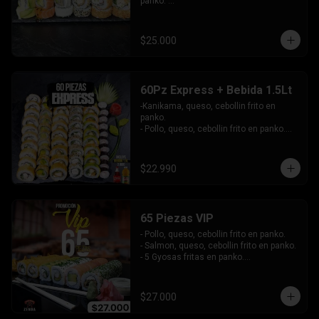
panko. 

-Pollo, queso, cebollín envuelto en 
sesamo.

-Champiñon furai, palta envuelto en 
$25.000
queso.

-Palta, queso, cebollín envuelto en 
salmon, bañado en salsa de maracuya.

-Camarón, queso, cebollín envuelto en 
60Pz Express + Bebida 1.5Lt
palta y bañado en salsa de acevichada . 

-Kanikama, queso, cebollin frito en 
Incluye: 4 Salsas - 4 Palitos
panko.

- Pollo, queso, cebollin frito en panko.

- Hosomaki de palta frito en panko.

-Pollo, queso, cebollin envuelto en palta.

-Kanikama, queso, cebollin envuelto en 
$22.990
sesamo.

- Hosomaki de kanikama.

INCLUYE:  4 SALSAS - 3PALITOS
65 Piezas VIP
- Pollo, queso, cebollin frito en panko.

- Salmon, queso, cebollin frito en panko.

- 5 Gyosas fritas en panko.

-Kanikama, palta envuelto en queso.

-Palta, queso, cebollin envuelto en 
salmon.

$27.000
- Champiñon furai, queso envuelto en 
sesamo y ciboulette.
