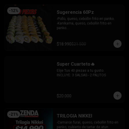
-
12
%
Sugerencia 60Pz
-Pollo, queso, cebollin frito en panko.

-Kanikama, queso, cebollin frito en 
panko.

-Hosomaki frito relleno de queso crema 
con topping de guacamole y  coronado 
con camarones furai.

$18.990
$21.500
-Hosomaki de pepino y queso crema.

-Pollo, queso, palta envuelto en 
sesamo.

-Pimenton, palta envuelto en palta y 
Super Cuarteto🔥
bañado en salsa acevichada.

INCLUYE: 4 SALSAS - 3 PALITOS
Elije Tus 40 piezas a tu gusto.

INCLUYE: 3 SALSAS - 2 PALITOS
$20.000
-
21
%
TRILOGIA NIKKEI
-Camaron furai, queso, cebollin frito en 
panko, cubierto de tartar de atun 