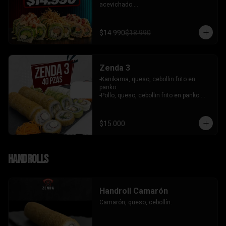
acevichado.

-Palta, queso, cebollin envuelto en palta 
coronado de tartar de salmon 
acevichado.

$14.990
$18.990
-Pollo, queso, cebollin envuelto en palta, 
bañado en salsa tari y coronado con 
wantanes hilos.

INCLUYE: 2 Salsas - 2 palitos
Zenda 3
-Kanikama, queso, cebollin frito en 
panko.

-Pollo, queso, cebollin frito en panko.

-Camaron, queso, cebollin envuelto en 
palta.

- Kanikama, palta envuelto en queso.

$15.000
INCLUYE: 3 SALSAS - 2 PALITOS
Handrolls
Handroll Camarón
Camarón, queso, cebollín.