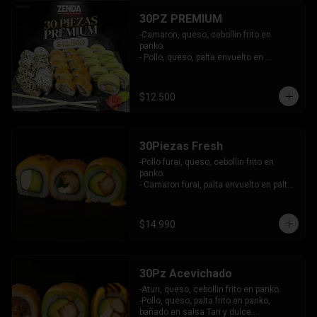
30PZ PREMIUM
-Camaron, queso, cebollin frito en 
panko.

- Pollo, queso, palta envuelto en 
sesamo.

- Kanikama, queso, palta envuelto en 
palta.

$12.500
INCLUYE: 3 SALSAS - 2 PALITOS
30Piezas Fresh
-Pollo furai, queso, cebollin frito en 
panko.

- Camaron furai, palta envuelto en palta 
bañado en salsa acevichada.

- Palta, queso, pepino envuelto en 
queso y mango, bañado en salsa de 
$14.990
maracuya.

-INCLUYE: 3 SALSAS -2 PALITOS
30Pz Acevichado
-Atun, queso, cebollin frito en panko.

-Pollo, queso, palta frito en panko, 
bañado en salsa Tari y dulce.
