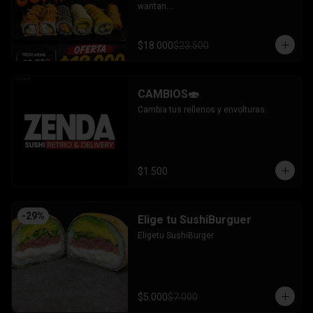
wantan.

- Pollo, queso, cebollin bañado en salsa 
coreana gratinado coronado con 
wantan.

$18.000
$23.500
-kanikama, palta envuelto en sesamo.

-camaron, palta envuelto en palta 
bañado en salsa acevichada.

-camaron, palta bañado en salsa tari 
CAMBIOS🍣
gratinado.

+ 2 arrollado primavera.

Cambia tus rellenos y envolturas.
INCLUYE: 3 salsas - 2 palitos.
$1.500
-
29
%
Elige tu SushiBurguer
Eligetu SushiBurger
$5.000
$7.000