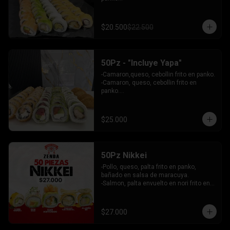
 - Choclito, palta envuelto en queso

- Salmon, queso, palta envuelto en 
salmon

$20.500
$22.500
 - Camaron, queso, cebollin env en 
palta.

INCLUYE: 4 SALSAS - 3 PALITOS
50Pz - "Incluye Yapa"
-Camaron,queso, cebollin frito en panko.

-Camaron, queso, cebollin frito en 
panko.

-Salmon, queso, palta envuelto en palta.

-Atun, queso, palta envuelto en 
Ciboulette.

$25.000
-Pollo, palta envuelto queso.

INCLUYE: 4 SALSAS - 3 PALITOS
50Pz Nikkei
-Pollo, queso, palta frito en panko, 
bañado en salsa de maracuya.

-Salmon, palta envuelto en nori frito en 
panko, cubierto de tartar crab.

-Camaron, queso, cebollin envuelto en 
palta cubierto de tartar de salmon 
$27.000
acevichado.

-Pollo, queso, cebollin frito en panko, 