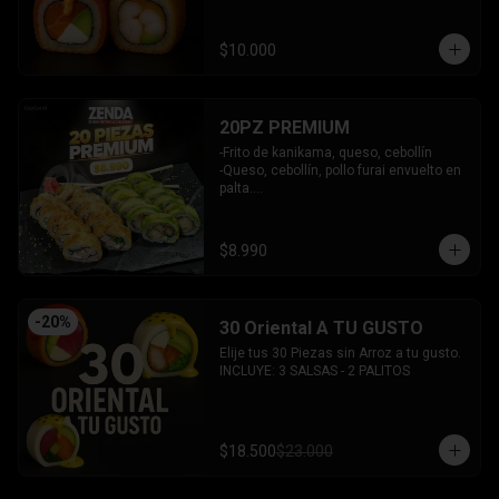
y bañado en salsa acevichada.

INCLUYE: 2 SALSAS - 1 PALITOS
$10.000
20PZ PREMIUM
-Frito de kanikama, queso, cebollín

-Queso, cebollín, pollo furai envuelto en 
palta.

INCLUYE: 2 SALSAS - 1 PALITOS
$8.990
-
20
%
30 Oriental A TU GUSTO
Elije tus 30 Piezas sin Arroz a tu gusto.

INCLUYE: 3 SALSAS - 2 PALITOS
$18.500
$23.000