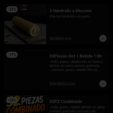
-
23
%
2 Handrolls a Eleccion
Elije tus Handrolls a tu gusto.
$5.000
$6.500
-
17
%
50Piezas Hot + Bebida 1.5lt
- Pollo, queso, cebollín frito en Panko y 
bañado en salsa coreana gratinado.

- Camaron, queso, cebollín frito en 
Panko.

- Pollo, queso, palta frito en Panko y 
bañado en salsa tari.

$20.000
$24.000
- Salmón, queso, cebollín frito en Panko.

- Pimentón, queso y almendra frito en 
Panko.

INCLUYE - 4SALSAS - 3 PALITOS
-
23
%
52PZ Combinado
- Pollo, queso, cebollin bañado en salsa 
coreana gratinado coronado con 