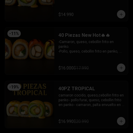
- Camaron Furai, palta envuelto en palta, 
bañado en salsa acevichada.

INCLUYE: 3 SALSAS - 2 PALITOS
$14.990
-
11
%
40 Piezas New Hot🔥🔥
-Camaron, queso, cebollin frito en 
panko.

-Pollo, queso, cebollin frito en panko, 
bañado en salsa coreana y dulce.

-Pollo, queso, palta frito en panko, 
bañado en salsa tari y dulce.

$16.000
$17.990
-Atun, queso, cebollin frito en panko.

INCLUYE: 3 SALSAS - 2 PALITOS
-
19
%
40PZ TROPICAL
camaron cocido, queso,cebollin frito en 
panko - pollo furai, queso, cebollin frito 
en panko - camaron, palta envuelto en 
palta bañado en salsa acevichada - 
pollo furai, palta envuelto en queso y 
bañado en salsa de maracuya

$16.990
$20.990
INCLUYE: 3 SALSAS - 2 PALITOS