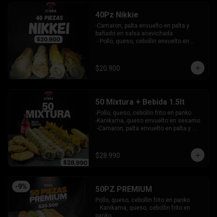
40Pz Nikkie
-Camaron, palta envuelto en palta y 
bañado en salsa acevichada

 - Pollo, queso, cebollin envuelto en 
palta y coronado con wantanes fritos

 - Surimi Furai, cebollin cubierto de 
guacamole y wantanes fritos

$20.900
 - Salmon, palta envuelto en nori frito en 
panko, cubierto de tartar crab.

INCLUYE: 3 SALSAS - 2 PALITOS
50 Mixtura + Bebida 1.5lt
-Pollo, queso, cebollin frito en panko

-Kanikama, queso envuelto en sesamo

 -Camaron, palta envuelto en palta y 
bañado en salsa acevichada

 -Surimi furai, cebollin cubierto de 
guacamole y nachos crocantes

$28.990
 - 5 arrollado primavera -  5 Gyosas 
Crocantes.

INCLUYE: 4 SALSAS - 3 PALITOS
-
9
%
50PZ PREMIUM
Pollo, queso, cebollin frito en panko

 . Kanikama, queso, cebollin frito en 
panko
