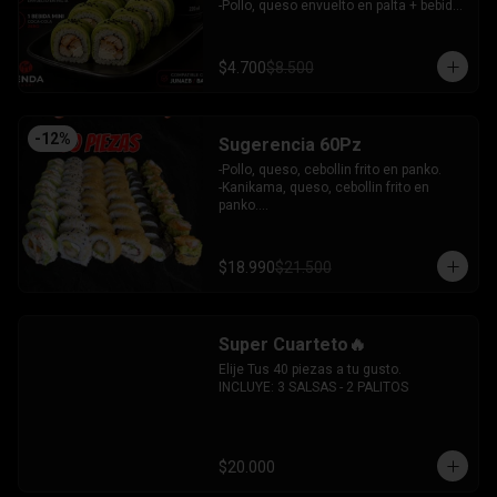
 -Camaron, queso, cebollin envuelto en 
-Pollo, queso envuelto en palta + bebida 
plaqueta mixta.

mini zero.

INCLUYE: 6 SALSAS - 5 PALITOS
INCLUYE: 1SOYA - 1 PALITO.
$4.700
$8.500
-
12
%
Sugerencia 60Pz
-Pollo, queso, cebollin frito en panko.

-Kanikama, queso, cebollin frito en 
panko.

-Hosomaki frito relleno de queso crema 
con topping de guacamole y  coronado 
con camarones furai.

$18.990
$21.500
-Hosomaki de pepino y queso crema.

-Pollo, queso, palta envuelto en 
sesamo.

-Pimenton, palta envuelto en palta y 
Super Cuarteto🔥
bañado en salsa acevichada.

INCLUYE: 4 SALSAS - 3 PALITOS
Elije Tus 40 piezas a tu gusto.

INCLUYE: 3 SALSAS - 2 PALITOS
$20.000