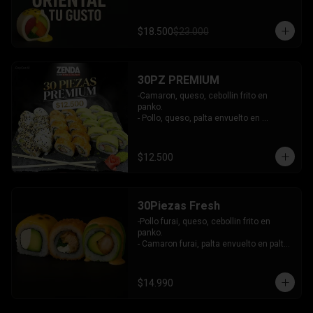
$18.500
$23.000
30PZ PREMIUM
-Camaron, queso, cebollin frito en 
panko.

- Pollo, queso, palta envuelto en 
sesamo.

- Kanikama, queso, palta envuelto en 
palta.

$12.500
INCLUYE: 3 SALSAS - 2 PALITOS
30Piezas Fresh
-Pollo furai, queso, cebollin frito en 
panko.

- Camaron furai, palta envuelto en palta 
bañado en salsa acevichada.

- Palta, queso, pepino envuelto en 
queso y mango, bañado en salsa de 
$14.990
maracuya.

-INCLUYE: 3 SALSAS -2 PALITOS