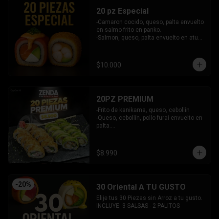
20 pz Especial
-Camaron cocido, queso, palta envuelto 
en salmo frito en panko.

-Salmon, queso, palta envuelto en atun 
y bañado en salsa acevichada.

INCLUYE: 2 SALSAS - 1 PALITOS
$10.000
20PZ PREMIUM
-Frito de kanikama, queso, cebollín

-Queso, cebollín, pollo furai envuelto en 
palta.

INCLUYE: 2 SALSAS - 1 PALITOS
$8.990
-
20
%
30 Oriental A TU GUSTO
Elije tus 30 Piezas sin Arroz a tu gusto.

INCLUYE: 3 SALSAS - 2 PALITOS