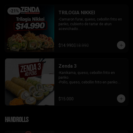
-
21
%
TRILOGIA NIKKEI
-Camaron furai, queso, cebollin frito en 
panko, cubierto de tartar de atun 
acevichado.

-Palta, queso, cebollin envuelto en palta 
coronado de tartar de salmon 
acevichado.

$14.990
$18.990
-Pollo, queso, cebollin envuelto en palta, 
bañado en salsa tari y coronado con 
wantanes hilos.

INCLUYE: 2 Salsas - 2 palitos
Zenda 3
-Kanikama, queso, cebollin frito en 
panko.

-Pollo, queso, cebollin frito en panko.

-Camaron, queso, cebollin envuelto en 
palta.

- Kanikama, palta envuelto en queso.

$15.000
INCLUYE: 3 SALSAS - 2 PALITOS
Handrolls