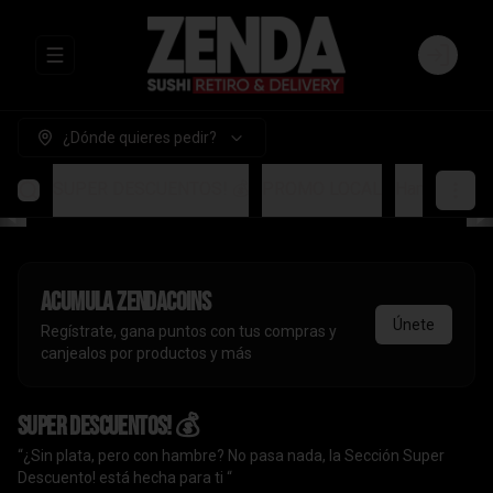
Abrir menu de navegación
Login
¿Dónde quieres pedir?
SUPER DESCUENTOS! 💰
PROMO LOCAL
Handrolls
A
Acumula
ZendaCoins
Únete
Regístrate, gana puntos con tus compras y
canjealos por productos y más
SUPER DESCUENTOS! 💰
“¿Sin plata, pero con hambre? No pasa nada, la Sección Super
Descuento! está hecha para ti “