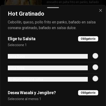
envuelto en palta frito en panko, bañado 
en salsa acevichada.
Hot Gratinado
$7.400
Cebollín, queso, pollo frito en panko, bañado en salsa
coreana gratinado, bañado en salsa dulce.
Oriental Tuna Acevichado
Elige tu Salsita
Obligatorio
Camaron Furai, palta, queso, cebollin 
Seleccione 1
envuelto en atun y bañado en salsa 
acevichada.
Salsa Dulce
$7.100
Salsa Soya
Osaka Oriental
No deseo ninguna salsa
- Atun real, palta, salmon, cebollin 
envuelto en palta bañado en salsa 
acevichada, coronado con masago.
Desea Wasabi y Jengibre?
Obligatorio
Seleccione al menos 1
$7.800