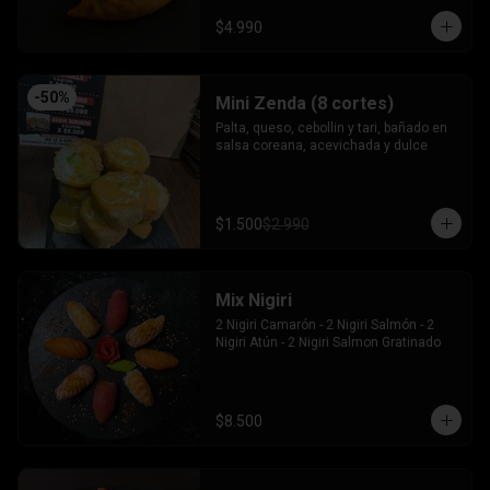
$4.990
-
50
%
Mini Zenda (8 cortes)
Palta, queso, cebollin y tari, bañado en 
salsa coreana, acevichada y dulce
$1.500
$2.990
Mix Nigiri
2 Nigiri Camarón - 2 Nigiri Salmón - 2 
Nigiri Atún - 2 Nigiri Salmon Gratinado
$8.500