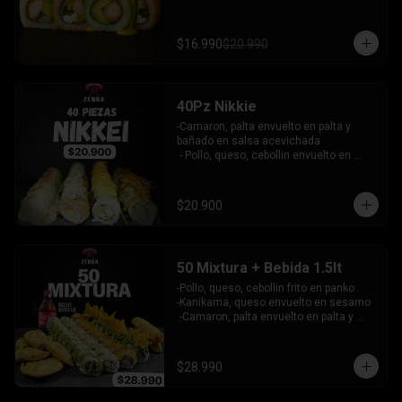
palta bañado en salsa acevichada - 
pollo furai, palta envuelto en queso y 
bañado en salsa de maracuya

$16.990
$20.990
INCLUYE: 3 SALSAS - 2 PALITOS
40Pz Nikkie
-Camaron, palta envuelto en palta y 
bañado en salsa acevichada

 - Pollo, queso, cebollin envuelto en 
palta y coronado con wantanes fritos

 - Surimi Furai, cebollin cubierto de 
guacamole y wantanes fritos

$20.900
 - Salmon, palta envuelto en nori frito en 
panko, cubierto de tartar crab.

INCLUYE: 3 SALSAS - 2 PALITOS
50 Mixtura + Bebida 1.5lt
-Pollo, queso, cebollin frito en panko

-Kanikama, queso envuelto en sesamo

 -Camaron, palta envuelto en palta y 
bañado en salsa acevichada

 -Surimi furai, cebollin cubierto de 
guacamole y nachos crocantes

$28.990
 - 5 arrollado primavera -  5 Gyosas 
Crocantes.
