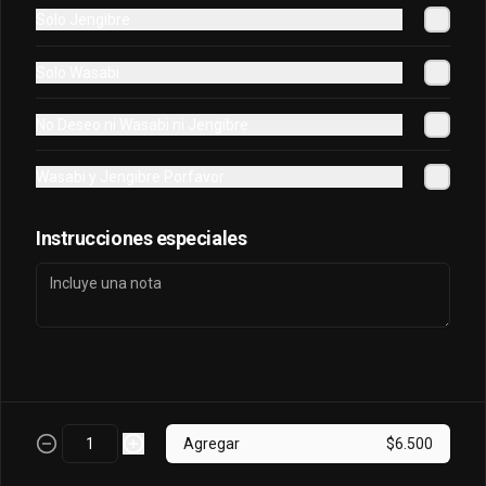
Solo Jengibre
Sake King Oriental
Solo Wasabi
Salmón, palta, queso, cebollín envuelto 
en salmón y bañado en salsa 
No Deseo ni Wasabi ni Jengibre
acevichada
Wasabi y Jengibre Porfavor
$7.800
Instrucciones especiales
Sake Oriental
Queso, cebollín, palta, salmón envuelto 
en palta.
$6.700
Agregar
$6.500
Tori Oriental
Pollo, champiñon, queso, cebollin frito 