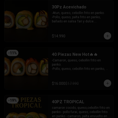
30Pz Acevichado
-Atun, queso, cebollin frito en panko.

-Pollo, queso, palta frito en panko, 
bañado en salsa Tari y dulce.

- Camaron Furai, palta envuelto en palta, 
bañado en salsa acevichada.

INCLUYE: 3 SALSAS - 2 PALITOS
$14.990
-
11
%
40 Piezas New Hot🔥🔥
-Camaron, queso, cebollin frito en 
panko.

-Pollo, queso, cebollin frito en panko, 
bañado en salsa coreana y dulce.

-Pollo, queso, palta frito en panko, 
bañado en salsa tari y dulce.

$16.000
$17.990
-Atun, queso, cebollin frito en panko.

INCLUYE: 3 SALSAS - 2 PALITOS
-
19
%
40PZ TROPICAL
camaron cocido, queso,cebollin frito en 
panko - pollo furai, queso, cebollin frito 
en panko - camaron, palta envuelto en 