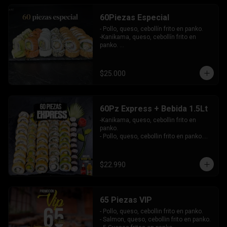
-Atun, queso, cebollin envuelto en 
masago.

60Piezas Especial
-Pollo, palta envuelto en queso, bañado 
en salsa maracuya.

- Pollo, queso, cebollín frito en panko.

INCLUYE: 4SALSAS - 3 PALITOS.
-Kanikama, queso, cebollín frito en 
panko. 

-Pollo, queso, cebollín envuelto en 
sesamo.

-Champiñon furai, palta envuelto en 
$25.000
queso.

-Palta, queso, cebollín envuelto en 
salmon, bañado en salsa de maracuya.

-Camarón, queso, cebollín envuelto en 
60Pz Express + Bebida 1.5Lt
palta y bañado en salsa de acevichada . 

-Kanikama, queso, cebollin frito en 
Incluye: 4 Salsas - 4 Palitos
panko.

- Pollo, queso, cebollin frito en panko.

- Hosomaki de palta frito en panko.

-Pollo, queso, cebollin envuelto en palta.

-Kanikama, queso, cebollin envuelto en 
$22.990
sesamo.

- Hosomaki de kanikama.

INCLUYE:  4 SALSAS - 3PALITOS
65 Piezas VIP
- Pollo, queso, cebollin frito en panko.

- Salmon, queso, cebollin frito en panko.
