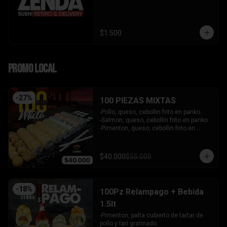
$1.500
PROMO LOCAL
-
27
%
100 PIEZAS MIXTAS
-Pollo, queso, cebollin frito en panko.

-Salmon, queso, cebollin frito en panko.

-Pimenton, queso, cebollin frito en 
panko.

-Kanikama, palta envuelto en queso.

-Camaron furai, queso, cebollin 
$40.000
$55.000
envuelto en palta.

-Champiñon furai, queso, envuelto en 
sesamo y ciboulette.

-Palta, queso, cebollin envuelto en 
-
18
%
100Pz Relampago + Bebida
salmon.

-Hosomaki de kanikama.

1.5lt
-Hosomaki de palta.

-Pimenton, palta cubierto de tartar de 
- 5 Gyosas fritas + 5 bolitas de queso.

pollo y tari gratinado.

INCLUYE: 6 SALSAS - 5 PALITOS