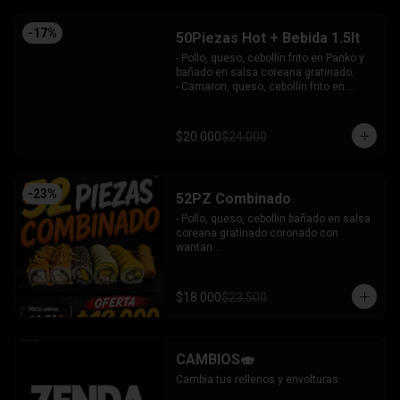
-
17
%
50Piezas Hot + Bebida 1.5lt
- Pollo, queso, cebollín frito en Panko y 
bañado en salsa coreana gratinado.

- Camaron, queso, cebollín frito en 
Panko.

- Pollo, queso, palta frito en Panko y 
bañado en salsa tari.

$20.000
$24.000
- Salmón, queso, cebollín frito en Panko.

- Pimentón, queso y almendra frito en 
Panko.

INCLUYE - 4SALSAS - 3 PALITOS
-
23
%
52PZ Combinado
- Pollo, queso, cebollin bañado en salsa 
coreana gratinado coronado con 
wantan.

- Pollo, queso, cebollin bañado en salsa 
coreana gratinado coronado con 
wantan.

$18.000
$23.500
-kanikama, palta envuelto en sesamo.

-camaron, palta envuelto en palta 
bañado en salsa acevichada.

-camaron, palta bañado en salsa tari 
CAMBIOS🍣
gratinado.

+ 2 arrollado primavera.

Cambia tus rellenos y envolturas.
INCLUYE: 3 salsas - 2 palitos.