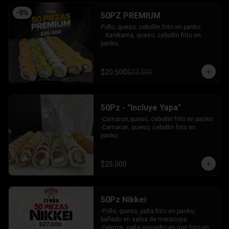
INCLUYE: 4 SALSAS - 3 PALITOS
-
9
%
50PZ PREMIUM
Pollo, queso, cebollin frito en panko

 . Kanikama, queso, cebollin frito en 
panko

 - Choclito, palta envuelto en queso

- Salmon, queso, palta envuelto en 
salmon

$20.500
$22.500
 - Camaron, queso, cebollin env en 
palta.

INCLUYE: 4 SALSAS - 3 PALITOS
50Pz - "Incluye Yapa"
-Camaron,queso, cebollin frito en panko.

-Camaron, queso, cebollin frito en 
panko.

-Salmon, queso, palta envuelto en palta.

-Atun, queso, palta envuelto en 
Ciboulette.

$25.000
-Pollo, palta envuelto queso.

INCLUYE: 4 SALSAS - 3 PALITOS
50Pz Nikkei
-Pollo, queso, palta frito en panko, 
bañado en salsa de maracuya.

-Salmon, palta envuelto en nori frito en 