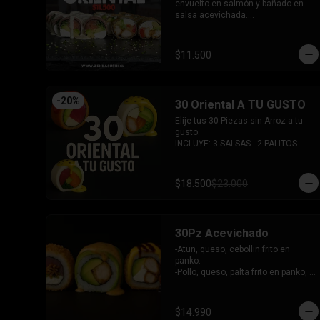
-Palta, queso, cebollin envuelto en 
envuelto en salmón y bañado en 
salmon.

salsa acevichada.

-Hosomaki de kanikama.

-Pollo, queso, pimentón, palta frito 
-Hosomaki de palta.

en panko.

- 5 Gyosas fritas + 5 bolitas de 
INCLUYE: 2 SALSAS - 1 PALITOS
$11.500
queso.

INCLUYE: 6 SALSAS - 5 PALITOS
-
20
%
30 Oriental A TU GUSTO
Elije tus 30 Piezas sin Arroz a tu 
gusto.

INCLUYE: 3 SALSAS - 2 PALITOS
$18.500
$23.000
30Pz Acevichado
-Atun, queso, cebollin frito en 
panko.

-Pollo, queso, palta frito en panko, 
bañado en salsa Tari y dulce.

- Camaron Furai, palta envuelto en 
palta, bañado en salsa acevichada.

$14.990
INCLUYE: 3 SALSAS - 2 PALITOS