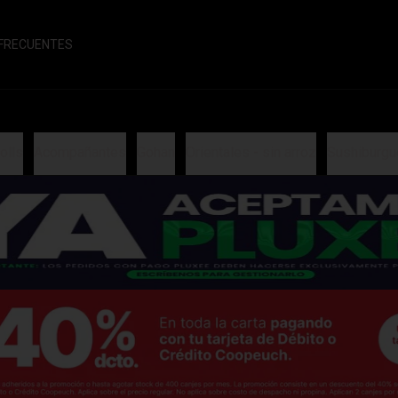
FRECUENTES
olls
Acompañantes
Gohan
Orientales - sin arroz
Sushiburgu