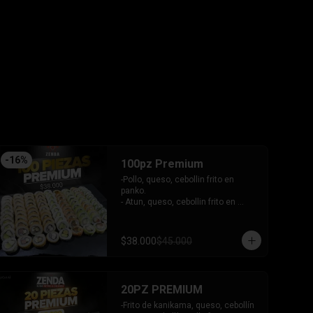
tari gratinado.

+ 2 arrollado primavera.

INCLUYE: 3 salsas - 2 palitos.
-
16
%
100pz Premium
-Pollo, queso, cebollin frito en 
panko.

- Atun, queso, cebollin frito en 
panko.

- Camaron, queso, cebollin frito en 
panko.

$38.000
$45.000
- Choclito, palta envuelto en queso.

- Salmon, queso, cebollin envuelto 
en salmon gratinado.

- Camaron, queso, cebollin envuelto 
20PZ PREMIUM
en palta.

- Camaron, queso, salmon envuelto 
-Frito de kanikama, queso, cebollín
