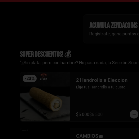
Acumula
ZendaCoins
Regístrate, gana puntos 
SUPER DESCUENTOS! 💰
“¿Sin plata, pero con hambre? No pasa nada, la Sección Super
-
23
%
2 Handrolls a Eleccion
Elije tus Handrolls a tu gusto.
$5.000
$6.500
CAMBIOS🍣