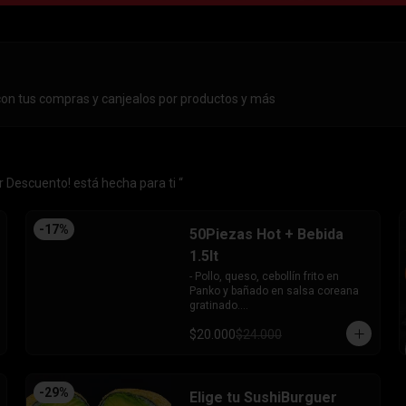
con tus compras y canjealos por productos y más
 Descuento! está hecha para ti “
-
17
%
50Piezas Hot + Bebida
1.5lt
- Pollo, queso, cebollín frito en 
Panko y bañado en salsa coreana 
gratinado.

- Camaron, queso, cebollín frito en 
$20.000
$24.000
Panko.

- Pollo, queso, palta frito en Panko y 
bañado en salsa tari.

- Salmón, queso, cebollín frito en 
-
29
%
Panko.

Elige tu SushiBurguer