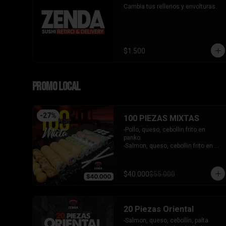
Cambia tus rellenos y envolturas.
$1.500
PROMO LOCAL
-
27
%
100 PIEZAS MIXTAS
-Pollo, queso, cebollin frito en 
panko.

-Salmon, queso, cebollin frito en 
panko.

-Pimenton, queso, cebollin frito en 
panko.

$40.000
$55.000
-Kanikama, palta envuelto en 
queso.

-Camaron furai, queso, cebollin 
envuelto en palta.

20 Piezas Oriental
-Champiñon furai, queso, envuelto 
en sesamo y ciboulette.

-Salmon, queso, cebollín, palta 