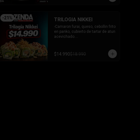
-
21
%
TRILOGIA NIKKEI
-Camaron furai, queso, cebollin frito 
en panko, cubierto de tartar de atun 
acevichado.

-Palta, queso, cebollin envuelto en 
palta coronado de tartar de salmon 
acevichado.

$14.990
$18.990
-Pollo, queso, cebollin envuelto en 
palta, bañado en salsa tari y 
coronado con wantanes hilos.

INCLUYE: 2 Salsas - 2 palitos