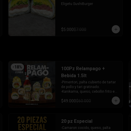
- Pimentón, queso y almendra frito 
Eligetu SushiBurger
en Panko.

INCLUYE - 4SALSAS - 3 PALITOS
$5.000
$7.000
-
18
%
100Pz Relampago +
Bebida 1.5lt
-Pimenton, palta cubierto de tartar 
de pollo y tari gratinado.

-Kanikama, queso, cebollin frito en 
panko.

$49.000
$60.000
-Pollo, queso, cebollin frito en 
panko.

-Pollo, palta env en queso y bañado 
en salsa de maracuya.

-Camaron, queso, cebollin, Salmon 
20 pz Especial
furai envuelto en palta frito en 
-Camaron cocido, queso, palta 
panko y bañado en salsa 