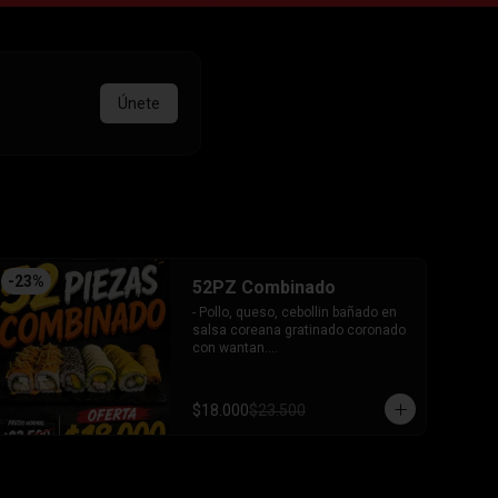
Únete
-
23
%
52PZ Combinado
- Pollo, queso, cebollin bañado en 
salsa coreana gratinado coronado 
con wantan.

- Pollo, queso, cebollin bañado en 
salsa coreana gratinado coronado 
con wantan.

$18.000
$23.500
-kanikama, palta envuelto en 
sesamo.

-camaron, palta envuelto en palta 
bañado en salsa acevichada.

-camaron, palta bañado en salsa 