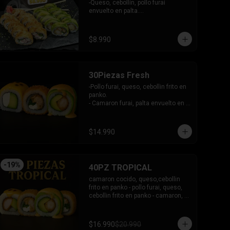
en plaqueta mixta (Salmon, palta)

-Queso, cebollín, pollo furai 
- Palmito, queso envuelto en 
envuelto en palta.

cibullette.

INCLUYE: 2 SALSAS - 1 PALITOS
- Pollo, queso, palta envuelto en 
sesamo.

$8.990
- Pepino, palta envuelto en nori.

INCLUYE: 6 salsas - 5 palitos
30Piezas Fresh
-Pollo furai, queso, cebollin frito en 
panko.

- Camaron furai, palta envuelto en 
palta bañado en salsa acevichada.

- Palta, queso, pepino envuelto en 
queso y mango, bañado en salsa 
$14.990
de maracuya.

-INCLUYE: 3 SALSAS -2 PALITOS
-
19
%
40PZ TROPICAL
camaron cocido, queso,cebollin 
frito en panko - pollo furai, queso, 
cebollin frito en panko - camaron, 
palta envuelto en palta bañado en 
salsa acevichada - pollo furai, palta 
envuelto en queso y bañado en 
$16.990
$20.990
salsa de maracuya
