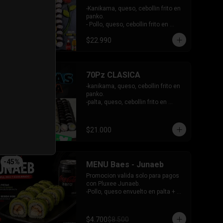
acevichada.

-Kanikama, queso, cebollin frito en 
INCLUYE: 4 SALSAS - 3 PALITOS.
panko.

- Pollo, queso, cebollin frito en 
panko.

$22.990
- Hosomaki de palta frito en panko.

-Pollo, queso, cebollin envuelto en 
palta.

-Kanikama, queso, cebollin 
envuelto en sesamo.

70Pz CLASICA
- Hosomaki de kanikama.

-kanikama, queso, cebollin frito en 
INCLUYE:  4 SALSAS - 3PALITOS
panko.

-palta, queso, cebollin frito en 
panko.

-pollo, queso, cebollin frito en 
panko.

$21.000
-choclito, palta envuelto en 
sesamo.

-camaron furai, cebollin envuelto en 
palta bañado en salsa acevichada.

-
45
%
MENU Baes - Junaeb
-Hosomaki de kanikama.

-Hosomaki de palta.

Promocion valida solo para pagos 
INCLUYE: 5SALSAS - 4 PALITOS
con Pluxee Junaeb.

-Pollo, queso envuelto en palta + 
bebida mini zero.

INCLUYE: 1SOYA - 1 PALITO.
$4.700
$8.500