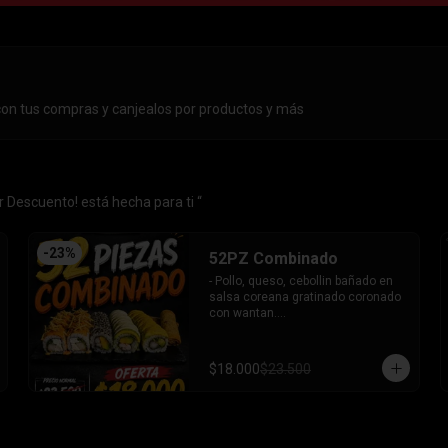
con tus compras y canjealos por productos y más
 Descuento! está hecha para ti “
-
23
%
52PZ Combinado
- Pollo, queso, cebollin bañado en 
salsa coreana gratinado coronado 
con wantan.

- Pollo, queso, cebollin bañado en 
salsa coreana gratinado coronado 
con wantan.

$18.000
$23.500
-kanikama, palta envuelto en 
sesamo.

-camaron, palta envuelto en palta 
bañado en salsa acevichada.

-camaron, palta bañado en salsa 