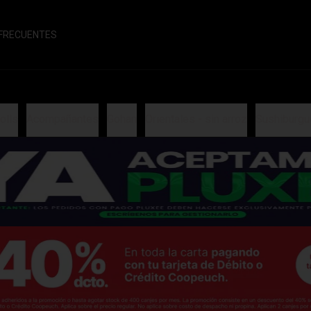
FRECUENTES
olls
Acompañantes
Gohan
Orientales - sin arroz
Sushiburgu