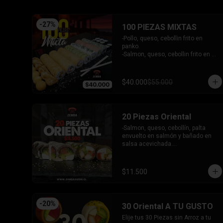
- Pimentón, queso y almendra frito 
en Panko.

INCLUYE - 4SALSAS - 3 PALITOS
-
27
%
100 PIEZAS MIXTAS
-Pollo, queso, cebollin frito en 
panko.

-Salmon, queso, cebollin frito en 
panko.

-Pimenton, queso, cebollin frito en 
panko.

$40.000
$55.000
-Kanikama, palta envuelto en 
queso.

-Camaron furai, queso, cebollin 
envuelto en palta.

20 Piezas Oriental
-Champiñon furai, queso, envuelto 
en sesamo y ciboulette.

-Salmon, queso, cebollín, palta 
-Palta, queso, cebollin envuelto en 
envuelto en salmón y bañado en 
salmon.

salsa acevichada.

-Hosomaki de kanikama.

-Pollo, queso, pimentón, palta frito 
-Hosomaki de palta.

en panko.

- 5 Gyosas fritas + 5 bolitas de 
INCLUYE: 2 SALSAS - 1 PALITOS
$11.500
queso.

INCLUYE: 6 SALSAS - 5 PALITOS
-
20
%
30 Oriental A TU GUSTO
Elije tus 30 Piezas sin Arroz a tu 