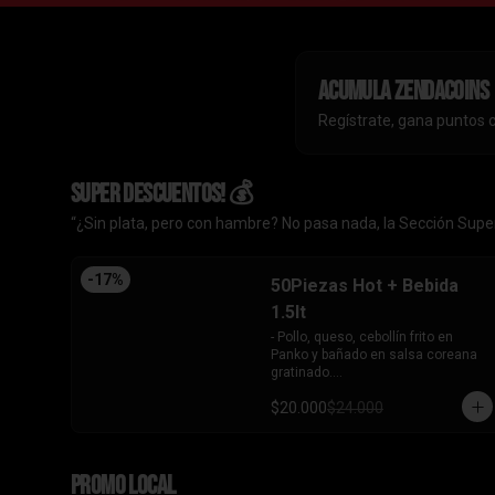
Acumula
ZendaCoins
Regístrate, gana puntos 
SUPER DESCUENTOS! 💰
“¿Sin plata, pero con hambre? No pasa nada, la Sección Super
-
17
%
50Piezas Hot + Bebida
1.5lt
- Pollo, queso, cebollín frito en 
Panko y bañado en salsa coreana 
gratinado.

- Camaron, queso, cebollín frito en 
$20.000
$24.000
Panko.

- Pollo, queso, palta frito en Panko y 
bañado en salsa tari.

- Salmón, queso, cebollín frito en 
PROMO LOCAL
Panko.
