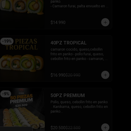
panko.

- Camaron furai, palta envuelto en 
palta bañado en salsa acevichada.

- Palta, queso, pepino envuelto en 
queso y mango, bañado en salsa 
$14.990
de maracuya.

-INCLUYE: 3 SALSAS -2 PALITOS
-
19
%
40PZ TROPICAL
camaron cocido, queso,cebollin 
frito en panko - pollo furai, queso, 
cebollin frito en panko - camaron, 
palta envuelto en palta bañado en 
salsa acevichada - pollo furai, palta 
envuelto en queso y bañado en 
$16.990
$20.990
salsa de maracuya

INCLUYE: 3 SALSAS - 2 PALITOS
-
9
%
50PZ PREMIUM
Pollo, queso, cebollin frito en panko

 . Kanikama, queso, cebollin frito en 
panko

 - Choclito, palta envuelto en queso

- Salmon, queso, palta envuelto en 
salmon

$20.500
$22.500
 - Camaron, queso, cebollin env en 