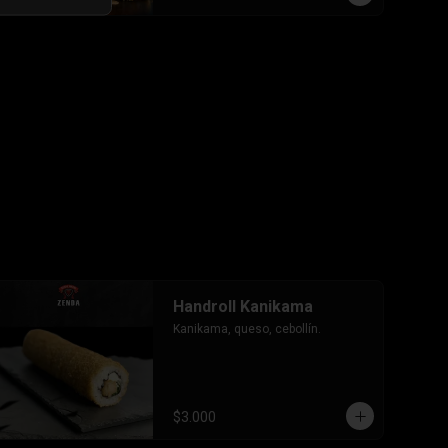
-Pollo, queso, cebollin envuelto en 
palta, bañado en salsa tari y 
coronado con wantanes hilos.

INCLUYE: 2 Salsas - 2 palitos
Handroll Kanikama
Kanikama, queso, cebollín.
$3.000