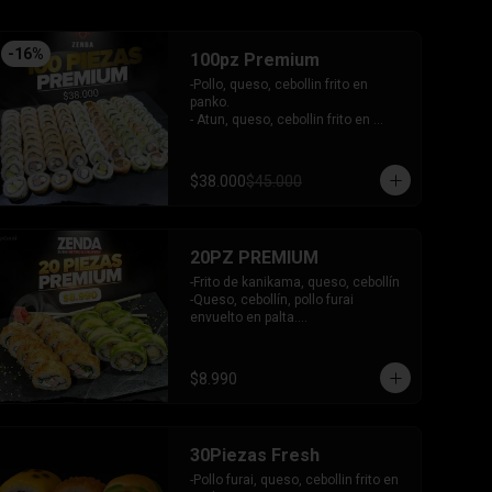
-
16
%
100pz Premium
-Pollo, queso, cebollin frito en 
panko.

- Atun, queso, cebollin frito en 
panko.

- Camaron, queso, cebollin frito en 
panko.

$38.000
$45.000
- Choclito, palta envuelto en queso.

- Salmon, queso, cebollin envuelto 
en salmon gratinado.

- Camaron, queso, cebollin envuelto 
20PZ PREMIUM
en palta.

- Camaron, queso, salmon envuelto 
-Frito de kanikama, queso, cebollín

en plaqueta mixta (Salmon, palta)

-Queso, cebollín, pollo furai 
- Palmito, queso envuelto en 
envuelto en palta.

cibullette.

INCLUYE: 2 SALSAS - 1 PALITOS
- Pollo, queso, palta envuelto en 
sesamo.

$8.990
- Pepino, palta envuelto en nori.

INCLUYE: 6 salsas - 5 palitos
30Piezas Fresh
-Pollo furai, queso, cebollin frito en 