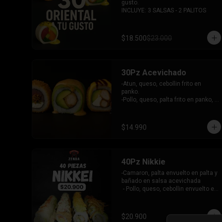
gusto.

INCLUYE: 3 SALSAS - 2 PALITOS
$18.500
$23.000
30Pz Acevichado
-Atun, queso, cebollin frito en 
panko.

-Pollo, queso, palta frito en panko, 
bañado en salsa Tari y dulce.

- Camaron Furai, palta envuelto en 
palta, bañado en salsa acevichada.

$14.990
INCLUYE: 3 SALSAS - 2 PALITOS
40Pz Nikkie
-Camaron, palta envuelto en palta y 
bañado en salsa acevichada

 - Pollo, queso, cebollin envuelto en 
palta y coronado con wantanes 
fritos

 - Surimi Furai, cebollin cubierto de 
$20.900
guacamole y wantanes fritos
