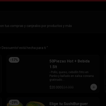
con tus compras y canjealos por productos y más
 Descuento! está hecha para ti “
-
17
%
50Piezas Hot + Bebida
1.5lt
- Pollo, queso, cebollín frito en 
Panko y bañado en salsa coreana 
gratinado.

- Camaron, queso, cebollín frito en 
$20.000
$24.000
Panko.

- Pollo, queso, palta frito en Panko y 
bañado en salsa tari.

- Salmón, queso, cebollín frito en 
-
29
%
Panko.

Elige tu SushiBurguer