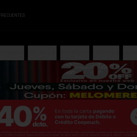
FRECUENTES
shiburguers
HOT ROLL 🔥
SUSHIPLETO
California 🍣
Hosom