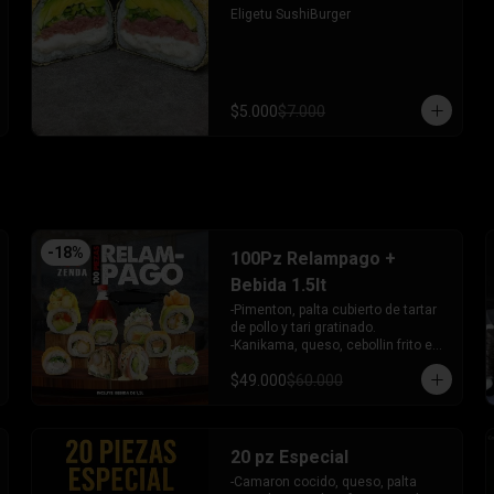
- Pimentón, queso y almendra frito 
Eligetu SushiBurger
en Panko.

INCLUYE - 4SALSAS - 3 PALITOS
$5.000
$7.000
-
18
%
100Pz Relampago +
Bebida 1.5lt
-Pimenton, palta cubierto de tartar 
de pollo y tari gratinado.

-Kanikama, queso, cebollin frito en 
panko.

$49.000
$60.000
-Pollo, queso, cebollin frito en 
panko.

-Pollo, palta env en queso y bañado 
en salsa de maracuya.

-Camaron, queso, cebollin, Salmon 
20 pz Especial
furai envuelto en palta frito en 
-Camaron cocido, queso, palta 
panko y bañado en salsa 