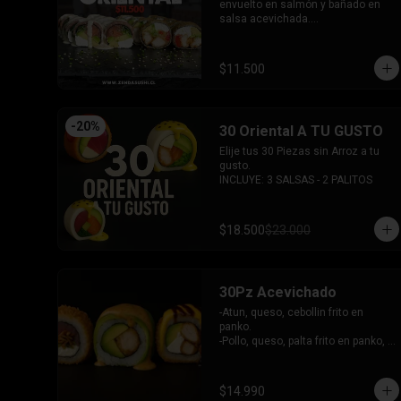
-Palta, queso, cebollin envuelto en 
envuelto en salmón y bañado en 
salmon.

salsa acevichada.

-Hosomaki de kanikama.

-Pollo, queso, pimentón, palta frito 
-Hosomaki de palta.

en panko.

- 5 Gyosas fritas + 5 bolitas de 
INCLUYE: 2 SALSAS - 1 PALITOS
$11.500
queso.

INCLUYE: 6 SALSAS - 5 PALITOS
-
20
%
30 Oriental A TU GUSTO
Elije tus 30 Piezas sin Arroz a tu 
gusto.

INCLUYE: 3 SALSAS - 2 PALITOS
$18.500
$23.000
30Pz Acevichado
-Atun, queso, cebollin frito en 
panko.

-Pollo, queso, palta frito en panko, 
bañado en salsa Tari y dulce.

- Camaron Furai, palta envuelto en 
palta, bañado en salsa acevichada.

$14.990
INCLUYE: 3 SALSAS - 2 PALITOS