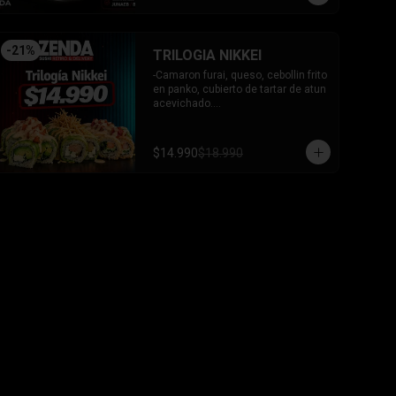
-
21
%
TRILOGIA NIKKEI
-Camaron furai, queso, cebollin frito 
en panko, cubierto de tartar de atun 
acevichado.

-Palta, queso, cebollin envuelto en 
palta coronado de tartar de salmon 
acevichado.

$14.990
$18.990
-Pollo, queso, cebollin envuelto en 
palta, bañado en salsa tari y 
coronado con wantanes hilos.

INCLUYE: 2 Salsas - 2 palitos