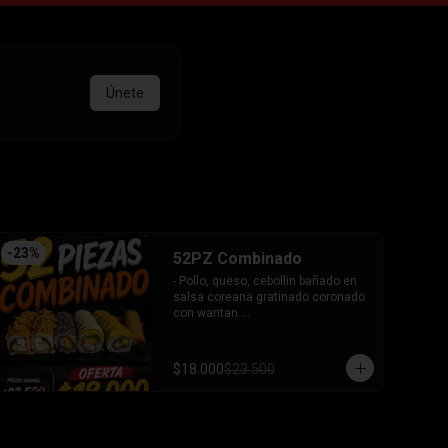
Únete
-
23
%
52PZ Combinado
- Pollo, queso, cebollin bañado en 
salsa coreana gratinado coronado 
con wantan.

- Pollo, queso, cebollin bañado en 
salsa coreana gratinado coronado 
con wantan.

$18.000
$23.500
-kanikama, palta envuelto en 
sesamo.

-camaron, palta envuelto en palta 
bañado en salsa acevichada.

-camaron, palta bañado en salsa 