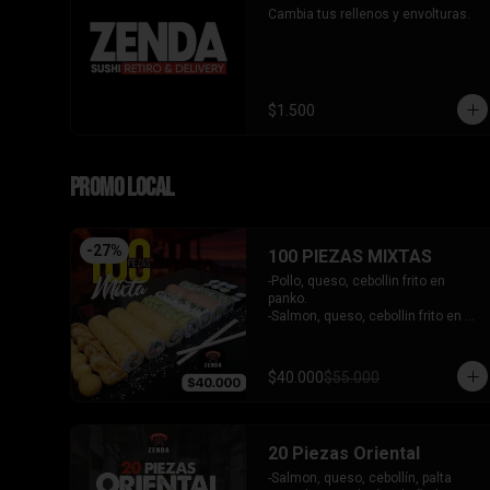
Cambia tus rellenos y envolturas.
$1.500
PROMO LOCAL
-
27
%
100 PIEZAS MIXTAS
-Pollo, queso, cebollin frito en 
panko.

-Salmon, queso, cebollin frito en 
panko.

-Pimenton, queso, cebollin frito en 
panko.

$40.000
$55.000
-Kanikama, palta envuelto en 
queso.

-Camaron furai, queso, cebollin 
envuelto en palta.

20 Piezas Oriental
-Champiñon furai, queso, envuelto 
en sesamo y ciboulette.

-Salmon, queso, cebollín, palta 