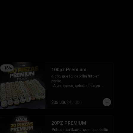
tari gratinado.

+ 2 arrollado primavera.

INCLUYE: 3 salsas - 2 palitos.
-
16
%
100pz Premium
-Pollo, queso, cebollin frito en 
panko.

- Atun, queso, cebollin frito en 
panko.

- Camaron, queso, cebollin frito en 
panko.

$38.000
$45.000
- Choclito, palta envuelto en queso.

- Salmon, queso, cebollin envuelto 
en salmon gratinado.

- Camaron, queso, cebollin envuelto 
20PZ PREMIUM
en palta.

- Camaron, queso, salmon envuelto 
-Frito de kanikama, queso, cebollín
