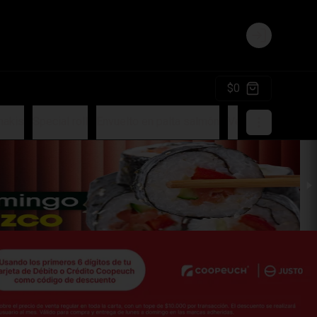
Login
$0
akis
Special roll
Envuelto en palta salmón
Vegetarianos 🌱