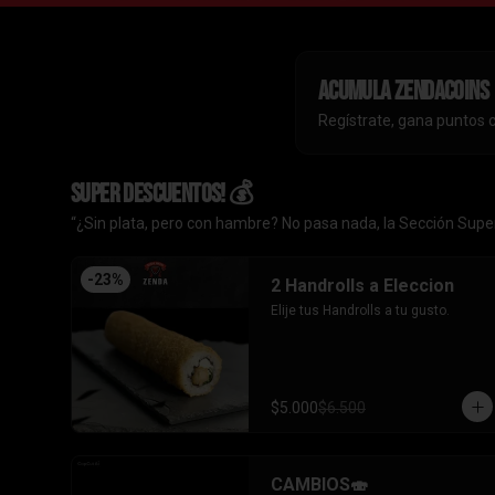
Acumula
ZendaCoins
Regístrate, gana puntos 
SUPER DESCUENTOS! 💰
“¿Sin plata, pero con hambre? No pasa nada, la Sección Super
-
23
%
2 Handrolls a Eleccion
Elije tus Handrolls a tu gusto.
$5.000
$6.500
CAMBIOS🍣