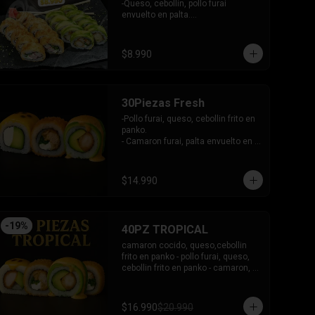
en plaqueta mixta (Salmon, palta)

-Queso, cebollín, pollo furai 
- Palmito, queso envuelto en 
envuelto en palta.

cibullette.

INCLUYE: 2 SALSAS - 1 PALITOS
- Pollo, queso, palta envuelto en 
sesamo.

$8.990
- Pepino, palta envuelto en nori.

INCLUYE: 6 salsas - 5 palitos
30Piezas Fresh
-Pollo furai, queso, cebollin frito en 
panko.

- Camaron furai, palta envuelto en 
palta bañado en salsa acevichada.

- Palta, queso, pepino envuelto en 
queso y mango, bañado en salsa 
$14.990
de maracuya.

-INCLUYE: 3 SALSAS -2 PALITOS
-
19
%
40PZ TROPICAL
camaron cocido, queso,cebollin 
frito en panko - pollo furai, queso, 
cebollin frito en panko - camaron, 
palta envuelto en palta bañado en 
salsa acevichada - pollo furai, palta 
envuelto en queso y bañado en 
$16.990
$20.990
salsa de maracuya
