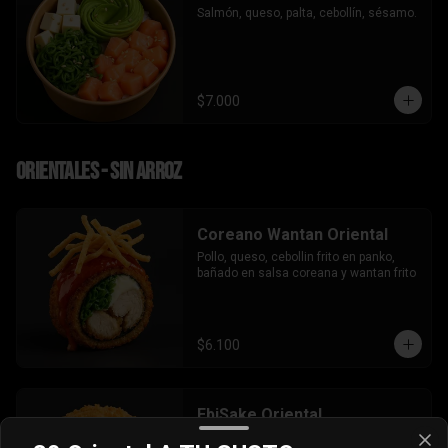
Salmón, queso, palta, cebollín, sésamo.
$7.000
Orientales - sin arroz
Coreano Wantan Oriental
Pollo, queso, cebollin frito en panko, 
bañado en salsa coreana y wantan frito
$6.100
EbiSake Oriental
Salmon, atun, camaron tempura, palta, 