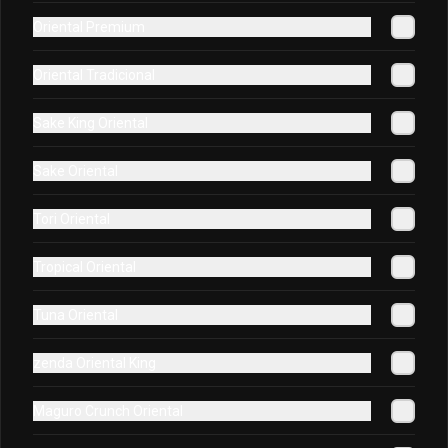
Oriental Premium
Oriental Keto Acevichado
Oriental Tradicional
Queso, cebollín, salmón, camarón 
envuelto en palta bañado en salsa 
acevichada y toque de cibulette.
Sake King Oriental
$7.600
Sake Oriental
Tori Oriental
Oriental Mac
Queso, palta, cebollín, camarón 
Tropical Oriental
envuelto en atún frito en panko.
Tuna Oriental
$6.500
zenda Oriental King
Maguro Crunch Oriental
Oriental Premium
Queso crema, platano frito, salmon, 