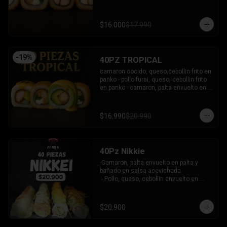
bañado en salsa coreana y dulce.

-Pollo, queso, palta frito en panko, 
bañado en salsa tari y dulce.

$16.000
$17.990
-Atun, queso, cebollin frito en panko.

INCLUYE: 3 SALSAS - 2 PALITOS
-
19
%
40PZ TROPICAL
camaron cocido, queso,cebollin frito en 
panko - pollo furai, queso, cebollin frito 
en panko - camaron, palta envuelto en 
palta bañado en salsa acevichada - 
pollo furai, palta envuelto en queso y 
bañado en salsa de maracuya

$16.990
$20.990
INCLUYE: 3 SALSAS - 2 PALITOS
40Pz Nikkie
-Camaron, palta envuelto en palta y 
bañado en salsa acevichada

 - Pollo, queso, cebollin envuelto en 
palta y coronado con wantanes fritos

 - Surimi Furai, cebollin cubierto de 
guacamole y wantanes fritos

$20.900
 - Salmon, palta envuelto en nori frito en 
panko, cubierto de tartar crab.
