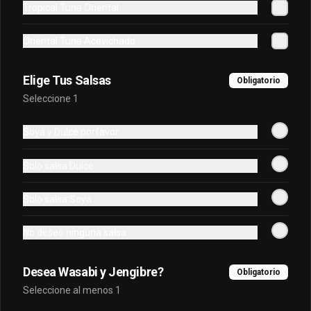
palta frito en panko cubierto de 
Tropical Tuna Oriental
kanikama furai y bañado en salsa 
dulce.
Oriental Tuna Acevichado
$7.400
Elige Tus Salsas
Obligatorio
Seleccione 1
Oriental Tradicional
Queso, cebollín, salmón furai, camarón 
Soya y Dulce porfavor
envuelto en palta frito en panko, bañado 
en salsa acevichada.
Solo salsa Dulce
$7.400
Solo salsa Soya
Oriental Tuna Acevichado
No deseo ninguna salsa
Camaron Furai, palta, queso, cebollin 
envuelto en atun y bañado en salsa 
acevichada.
Desea Wasabi y Jengibre?
Obligatorio
Seleccione al menos 1
$7.100