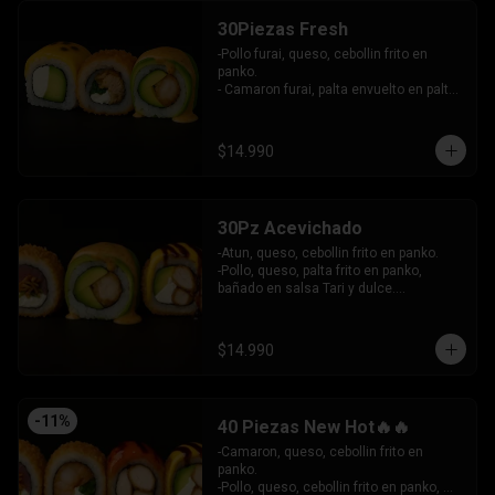
30Piezas Fresh
-Pollo furai, queso, cebollin frito en 
panko.

- Camaron furai, palta envuelto en palta 
bañado en salsa acevichada.

- Palta, queso, pepino envuelto en 
queso y mango, bañado en salsa de 
$14.990
maracuya.

-INCLUYE: 3 SALSAS -2 PALITOS
30Pz Acevichado
-Atun, queso, cebollin frito en panko.

-Pollo, queso, palta frito en panko, 
bañado en salsa Tari y dulce.

- Camaron Furai, palta envuelto en palta, 
bañado en salsa acevichada.

INCLUYE: 3 SALSAS - 2 PALITOS
$14.990
-
11
%
40 Piezas New Hot🔥🔥
-Camaron, queso, cebollin frito en 
panko.

-Pollo, queso, cebollin frito en panko, 