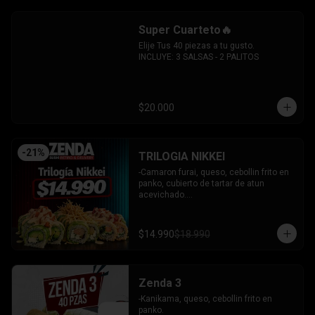
sesamo.

-Pimenton, palta envuelto en palta y 
Super Cuarteto🔥
bañado en salsa acevichada.

INCLUYE: 4 SALSAS - 3 PALITOS
Elije Tus 40 piezas a tu gusto.

INCLUYE: 3 SALSAS - 2 PALITOS
$20.000
-
21
%
TRILOGIA NIKKEI
-Camaron furai, queso, cebollin frito en 
panko, cubierto de tartar de atun 
acevichado.

-Palta, queso, cebollin envuelto en palta 
coronado de tartar de salmon 
acevichado.

$14.990
$18.990
-Pollo, queso, cebollin envuelto en palta, 
bañado en salsa tari y coronado con 
wantanes hilos.

INCLUYE: 2 Salsas - 2 palitos
Zenda 3
-Kanikama, queso, cebollin frito en 
panko.
