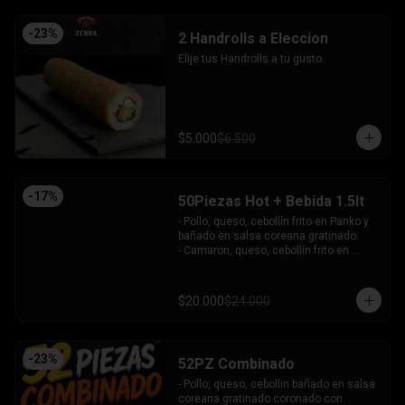
-
23
%
2 Handrolls a Eleccion
Elije tus Handrolls a tu gusto.
$5.000
$6.500
-
17
%
50Piezas Hot + Bebida 1.5lt
- Pollo, queso, cebollín frito en Panko y 
bañado en salsa coreana gratinado.

- Camaron, queso, cebollín frito en 
Panko.

- Pollo, queso, palta frito en Panko y 
bañado en salsa tari.

$20.000
$24.000
- Salmón, queso, cebollín frito en Panko.

- Pimentón, queso y almendra frito en 
Panko.

INCLUYE - 4SALSAS - 3 PALITOS
-
23
%
52PZ Combinado
- Pollo, queso, cebollin bañado en salsa 
coreana gratinado coronado con 