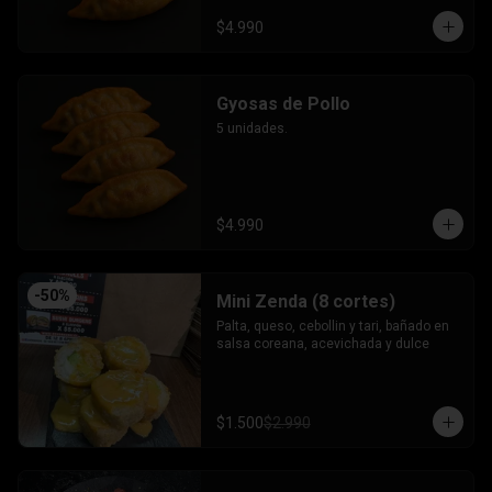
$4.990
Gyosas de Pollo
5 unidades.
$4.990
-
50
%
Mini Zenda (8 cortes)
Palta, queso, cebollin y tari, bañado en 
salsa coreana, acevichada y dulce
$1.500
$2.990