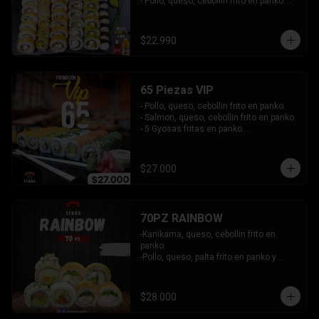
- Pollo, queso, cebollin frito en panko.

- Hosomaki de palta frito en panko.

-Pollo, queso, cebollin envuelto en palta.

-Kanikama, queso, cebollin envuelto en 
$22.990
sesamo.

- Hosomaki de kanikama.

INCLUYE:  4 SALSAS - 3PALITOS
65 Piezas VIP
- Pollo, queso, cebollin frito en panko.

- Salmon, queso, cebollin frito en panko.

- 5 Gyosas fritas en panko.

-Kanikama, palta envuelto en queso.

-Palta, queso, cebollin envuelto en 
salmon.

$27.000
- Champiñon furai, queso envuelto en 
sesamo y ciboulette.

- Camaron furai, queso, cebollin 
envuelto en palta.

70PZ RAINBOW
INCLUYE: 4 SALSAS -  3 PALITOS
-Kanikama, queso, cebollin frito en 
panko

-Pollo, queso, palta frito en panko y 
bañado en salsa tari y dulce

-pimento, palta envuelto en queso

 -Salmon, palta envuelto en cibullette

$28.000
 -Camaron, queso, cebollin envuelto en 
plaqueta mixta
