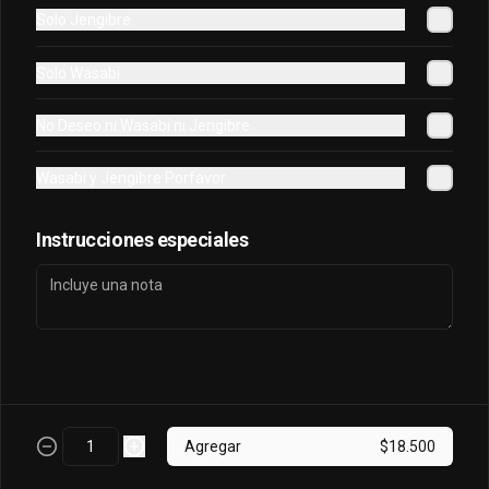
Solo Jengibre
Osaka Oriental
Solo Wasabi
- Atun real, palta, salmon, cebollin 
envuelto en palta bañado en salsa 
No Deseo ni Wasabi ni Jengibre
acevichada, coronado con masago.
Wasabi y Jengibre Porfavor
$7.800
Instrucciones especiales
Sake King Oriental
Salmón, palta, queso, cebollín envuelto 
en salmón y bañado en salsa 
acevichada
$7.800
Agregar
$18.500
Sake Oriental
Queso, cebollín, palta, salmón envuelto 