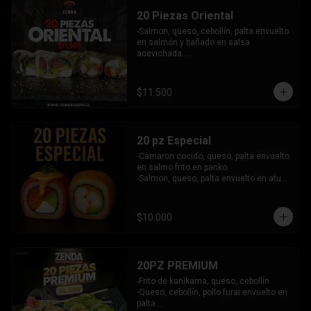
- Camaron, queso, salmon envuelto en 
INCLUYE: 6 SALSAS - 5 PALITOS
20 Piezas Oriental
plaqueta mixta (Salmon, palta)

- Palmito, queso envuelto en cibullette.

-Salmon, queso, cebollín, palta envuelto 
- Pollo, queso, palta envuelto en 
en salmón y bañado en salsa 
sesamo.

acevichada.

- Pepino, palta envuelto en nori.

-Pollo, queso, pimentón, palta frito en 
INCLUYE: 6 salsas - 5 palitos
panko.

INCLUYE: 2 SALSAS - 1 PALITOS
$11.500
20 pz Especial
-Camaron cocido, queso, palta envuelto 
en salmo frito en panko.

-Salmon, queso, palta envuelto en atun 
y bañado en salsa acevichada.

INCLUYE: 2 SALSAS - 1 PALITOS
$10.000
20PZ PREMIUM
-Frito de kanikama, queso, cebollín

-Queso, cebollín, pollo furai envuelto en 
palta.
