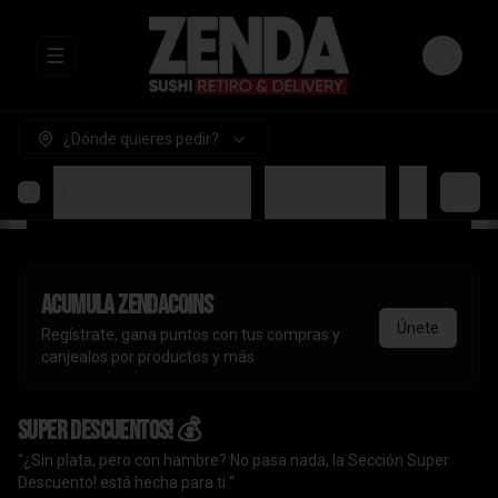
Abrir menu de navegación
Login
¿Dónde quieres pedir?
SUPER DESCUENTOS! 💰
PROMO LOCAL
Handrolls
A
Acumula
ZendaCoins
Únete
Regístrate, gana puntos con tus compras y
canjealos por productos y más
SUPER DESCUENTOS! 💰
“¿Sin plata, pero con hambre? No pasa nada, la Sección Super
Descuento! está hecha para ti “