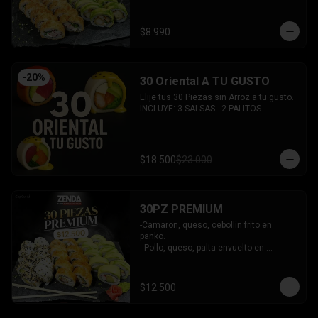
INCLUYE: 2 SALSAS - 1 PALITOS
$8.990
-
20
%
30 Oriental A TU GUSTO
Elije tus 30 Piezas sin Arroz a tu gusto.

INCLUYE: 3 SALSAS - 2 PALITOS
$18.500
$23.000
30PZ PREMIUM
-Camaron, queso, cebollin frito en 
panko.

- Pollo, queso, palta envuelto en 
sesamo.

- Kanikama, queso, palta envuelto en 
palta.

$12.500
INCLUYE: 3 SALSAS - 2 PALITOS