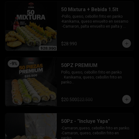
INCLUYE: 3 SALSAS - 2 PALITOS
50 Mixtura + Bebida 1.5lt
-Pollo, queso, cebollin frito en panko

-Kanikama, queso envuelto en sesamo

 -Camaron, palta envuelto en palta y 
bañado en salsa acevichada

 -Surimi furai, cebollin cubierto de 
guacamole y nachos crocantes

$28.990
 - 5 arrollado primavera -  5 Gyosas 
Crocantes.

INCLUYE: 4 SALSAS - 3 PALITOS
-
9
%
50PZ PREMIUM
Pollo, queso, cebollin frito en panko

 . Kanikama, queso, cebollin frito en 
panko

 - Choclito, palta envuelto en queso

- Salmon, queso, palta envuelto en 
salmon

$20.500
$22.500
 - Camaron, queso, cebollin env en 
palta.

INCLUYE: 4 SALSAS - 3 PALITOS
50Pz - "Incluye Yapa"
-Camaron,queso, cebollin frito en panko.

-Camaron, queso, cebollin frito en 
panko.
