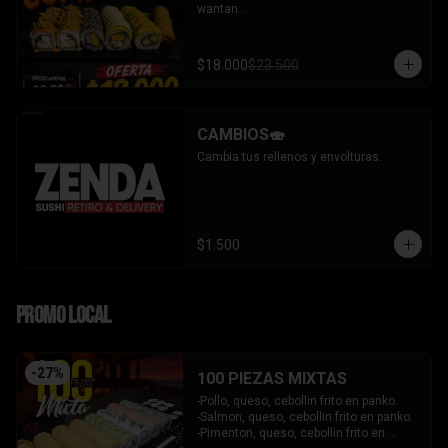
wantan.

- Pollo, queso, cebollin bañado en salsa 
coreana gratinado coronado con 
wantan.

$18.000
$23.500
-kanikama, palta envuelto en sesamo.

-camaron, palta envuelto en palta 
bañado en salsa acevichada.

-camaron, palta bañado en salsa tari 
CAMBIOS🍣
gratinado.

+ 2 arrollado primavera.

Cambia tus rellenos y envolturas.
INCLUYE: 3 salsas - 2 palitos.
$1.500
PROMO LOCAL
-
27
%
100 PIEZAS MIXTAS
-Pollo, queso, cebollin frito en panko.

-Salmon, queso, cebollin frito en panko.

-Pimenton, queso, cebollin frito en 