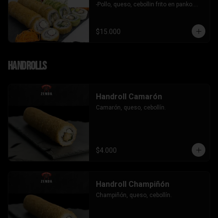
-Pollo, queso, cebollin frito en panko.

-Camaron, queso, cebollin envuelto en 
palta.

- Kanikama, palta envuelto en queso.

$15.000
INCLUYE: 3 SALSAS - 2 PALITOS
Handrolls
Handroll Camarón
Camarón, queso, cebollín.
$4.000
Handroll Champiñón
Champiñón, queso, cebollín.