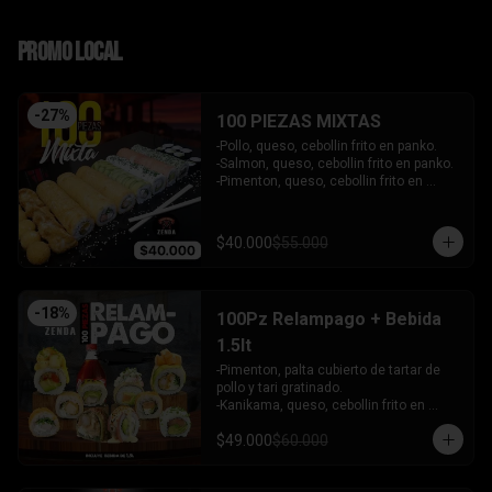
PROMO LOCAL
-
27
%
100 PIEZAS MIXTAS
-Pollo, queso, cebollin frito en panko.

-Salmon, queso, cebollin frito en panko.

-Pimenton, queso, cebollin frito en 
panko.

-Kanikama, palta envuelto en queso.

-Camaron furai, queso, cebollin 
$40.000
$55.000
envuelto en palta.

-Champiñon furai, queso, envuelto en 
sesamo y ciboulette.

-Palta, queso, cebollin envuelto en 
-
18
%
100Pz Relampago + Bebida
salmon.

-Hosomaki de kanikama.

1.5lt
-Hosomaki de palta.

-Pimenton, palta cubierto de tartar de 
- 5 Gyosas fritas + 5 bolitas de queso.

pollo y tari gratinado.

INCLUYE: 6 SALSAS - 5 PALITOS
-Kanikama, queso, cebollin frito en 
panko.

$49.000
$60.000
-Pollo, queso, cebollin frito en panko.

-Pollo, palta env en queso y bañado en 
salsa de maracuya.
