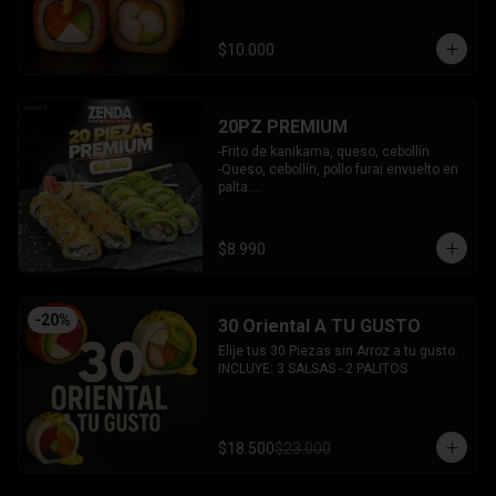
y bañado en salsa acevichada.

INCLUYE: 2 SALSAS - 1 PALITOS
$10.000
20PZ PREMIUM
-Frito de kanikama, queso, cebollín

-Queso, cebollín, pollo furai envuelto en 
palta.

INCLUYE: 2 SALSAS - 1 PALITOS
$8.990
-
20
%
30 Oriental A TU GUSTO
Elije tus 30 Piezas sin Arroz a tu gusto.

INCLUYE: 3 SALSAS - 2 PALITOS
$18.500
$23.000