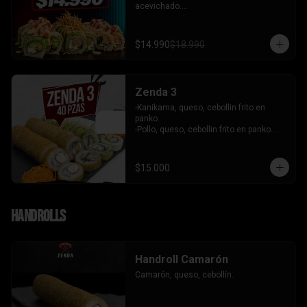
acevichado.

-Palta, queso, cebollin envuelto en palta 
coronado de tartar de salmon 
acevichado.

$14.990
$18.990
-Pollo, queso, cebollin envuelto en palta, 
bañado en salsa tari y coronado con 
wantanes hilos.

INCLUYE: 2 Salsas - 2 palitos
Zenda 3
-Kanikama, queso, cebollin frito en 
panko.

-Pollo, queso, cebollin frito en panko.

-Camaron, queso, cebollin envuelto en 
palta.

- Kanikama, palta envuelto en queso.

$15.000
INCLUYE: 3 SALSAS - 2 PALITOS
Handrolls
Handroll Camarón
Camarón, queso, cebollín.