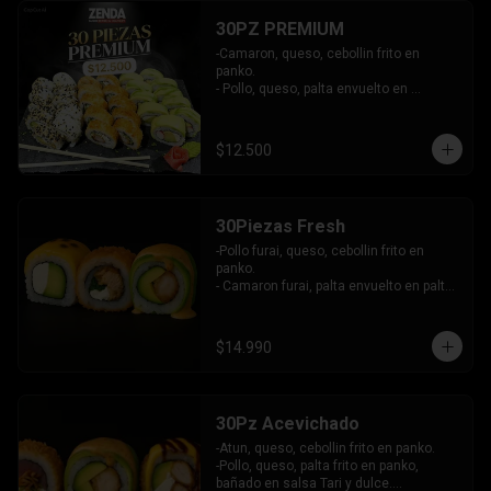
30PZ PREMIUM
-Camaron, queso, cebollin frito en 
panko.

- Pollo, queso, palta envuelto en 
sesamo.

- Kanikama, queso, palta envuelto en 
palta.

$12.500
INCLUYE: 3 SALSAS - 2 PALITOS
30Piezas Fresh
-Pollo furai, queso, cebollin frito en 
panko.

- Camaron furai, palta envuelto en palta 
bañado en salsa acevichada.

- Palta, queso, pepino envuelto en 
queso y mango, bañado en salsa de 
$14.990
maracuya.

-INCLUYE: 3 SALSAS -2 PALITOS
30Pz Acevichado
-Atun, queso, cebollin frito en panko.

-Pollo, queso, palta frito en panko, 
bañado en salsa Tari y dulce.
