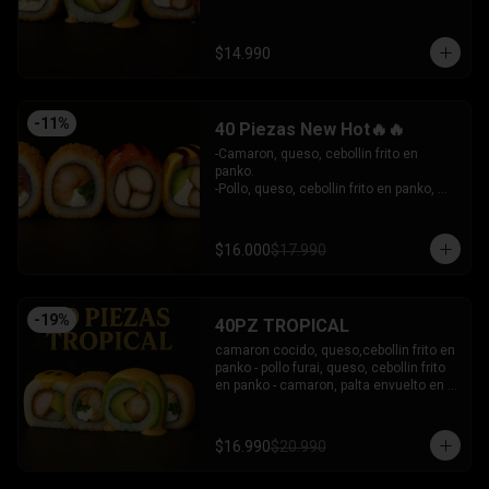
- Camaron Furai, palta envuelto en palta, 
bañado en salsa acevichada.

INCLUYE: 3 SALSAS - 2 PALITOS
$14.990
-
11
%
40 Piezas New Hot🔥🔥
-Camaron, queso, cebollin frito en 
panko.

-Pollo, queso, cebollin frito en panko, 
bañado en salsa coreana y dulce.

-Pollo, queso, palta frito en panko, 
bañado en salsa tari y dulce.

$16.000
$17.990
-Atun, queso, cebollin frito en panko.

INCLUYE: 3 SALSAS - 2 PALITOS
-
19
%
40PZ TROPICAL
camaron cocido, queso,cebollin frito en 
panko - pollo furai, queso, cebollin frito 
en panko - camaron, palta envuelto en 
palta bañado en salsa acevichada - 
pollo furai, palta envuelto en queso y 
bañado en salsa de maracuya

$16.990
$20.990
INCLUYE: 3 SALSAS - 2 PALITOS