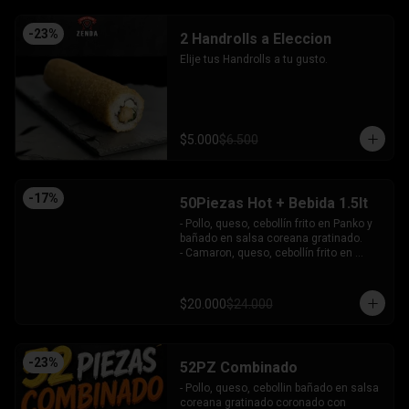
-
23
%
2 Handrolls a Eleccion
Elije tus Handrolls a tu gusto.
$5.000
$6.500
-
17
%
50Piezas Hot + Bebida 1.5lt
- Pollo, queso, cebollín frito en Panko y 
bañado en salsa coreana gratinado.

- Camaron, queso, cebollín frito en 
Panko.

- Pollo, queso, palta frito en Panko y 
bañado en salsa tari.

$20.000
$24.000
- Salmón, queso, cebollín frito en Panko.

- Pimentón, queso y almendra frito en 
Panko.

INCLUYE - 4SALSAS - 3 PALITOS
-
23
%
52PZ Combinado
- Pollo, queso, cebollin bañado en salsa 
coreana gratinado coronado con 