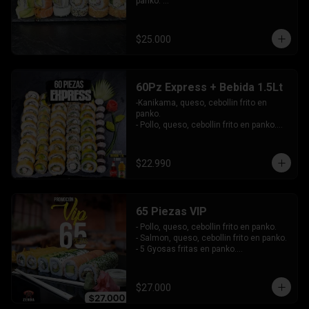
panko. 

-Pollo, queso, cebollín envuelto en 
sesamo.

-Champiñon furai, palta envuelto en 
$25.000
queso.

-Palta, queso, cebollín envuelto en 
salmon, bañado en salsa de maracuya.

-Camarón, queso, cebollín envuelto en 
60Pz Express + Bebida 1.5Lt
palta y bañado en salsa de acevichada . 

-Kanikama, queso, cebollin frito en 
Incluye: 4 Salsas - 4 Palitos
panko.

- Pollo, queso, cebollin frito en panko.

- Hosomaki de palta frito en panko.

-Pollo, queso, cebollin envuelto en palta.

-Kanikama, queso, cebollin envuelto en 
$22.990
sesamo.

- Hosomaki de kanikama.

INCLUYE:  4 SALSAS - 3PALITOS
65 Piezas VIP
- Pollo, queso, cebollin frito en panko.

- Salmon, queso, cebollin frito en panko.

- 5 Gyosas fritas en panko.

-Kanikama, palta envuelto en queso.

-Palta, queso, cebollin envuelto en 
salmon.

$27.000
- Champiñon furai, queso envuelto en 
sesamo y ciboulette.
