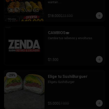
wantan.

- Pollo, queso, cebollin bañado en salsa 
coreana gratinado coronado con 
wantan.

$18.000
$23.500
-kanikama, palta envuelto en sesamo.

-camaron, palta envuelto en palta 
bañado en salsa acevichada.

-camaron, palta bañado en salsa tari 
CAMBIOS🍣
gratinado.

+ 2 arrollado primavera.

Cambia tus rellenos y envolturas.
INCLUYE: 3 salsas - 2 palitos.
$1.500
-
29
%
Elige tu SushiBurguer
Eligetu SushiBurger
$5.000
$7.000