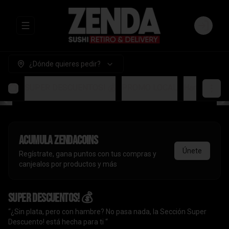
Abrir menu de navegación
Login
¿Dónde quieres pedir?
SUPER DESCUENTOS! 💰
PROMO LOCAL
Handrolls
A
Acumula
ZendaCoins
Únete
Regístrate, gana puntos con tus compras y
canjealos por productos y más
SUPER DESCUENTOS! 💰
“¿Sin plata, pero con hambre? No pasa nada, la Sección Super
Descuento! está hecha para ti “