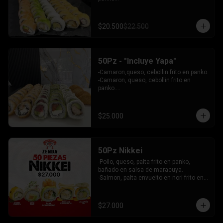
 - Choclito, palta envuelto en queso

- Salmon, queso, palta envuelto en 
salmon

$20.500
$22.500
 - Camaron, queso, cebollin env en 
palta.

INCLUYE: 4 SALSAS - 3 PALITOS
50Pz - "Incluye Yapa"
-Camaron,queso, cebollin frito en panko.

-Camaron, queso, cebollin frito en 
panko.

-Salmon, queso, palta envuelto en palta.

-Atun, queso, palta envuelto en 
Ciboulette.

$25.000
-Pollo, palta envuelto queso.

INCLUYE: 4 SALSAS - 3 PALITOS
50Pz Nikkei
-Pollo, queso, palta frito en panko, 
bañado en salsa de maracuya.

-Salmon, palta envuelto en nori frito en 
panko, cubierto de tartar crab.

-Camaron, queso, cebollin envuelto en 
palta cubierto de tartar de salmon 
$27.000
acevichado.

-Pollo, queso, cebollin frito en panko, 