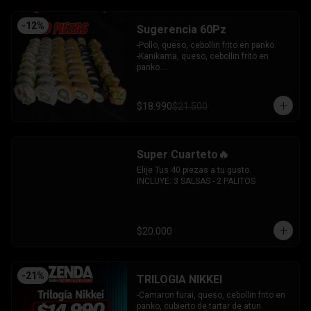
-
12
%
Sugerencia 60Pz
-Pollo, queso, cebollin frito en panko.

-Kanikama, queso, cebollin frito en 
panko.

-Hosomaki frito relleno de queso crema 
con topping de guacamole y  coronado 
con camarones furai.

$18.990
$21.500
-Hosomaki de pepino y queso crema.

-Pollo, queso, palta envuelto en 
sesamo.

-Pimenton, palta envuelto en palta y 
Super Cuarteto🔥
bañado en salsa acevichada.

INCLUYE: 4 SALSAS - 3 PALITOS
Elije Tus 40 piezas a tu gusto.

INCLUYE: 3 SALSAS - 2 PALITOS
$20.000
-
21
%
TRILOGIA NIKKEI
-Camaron furai, queso, cebollin frito en 
panko, cubierto de tartar de atun 