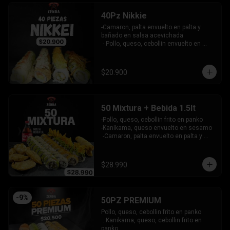
40Pz Nikkie
-Camaron, palta envuelto en palta y 
bañado en salsa acevichada

 - Pollo, queso, cebollin envuelto en 
palta y coronado con wantanes fritos

 - Surimi Furai, cebollin cubierto de 
guacamole y wantanes fritos

$20.900
 - Salmon, palta envuelto en nori frito en 
panko, cubierto de tartar crab.

INCLUYE: 3 SALSAS - 2 PALITOS
50 Mixtura + Bebida 1.5lt
-Pollo, queso, cebollin frito en panko

-Kanikama, queso envuelto en sesamo

 -Camaron, palta envuelto en palta y 
bañado en salsa acevichada

 -Surimi furai, cebollin cubierto de 
guacamole y nachos crocantes

$28.990
 - 5 arrollado primavera -  5 Gyosas 
Crocantes.

INCLUYE: 4 SALSAS - 3 PALITOS
-
9
%
50PZ PREMIUM
Pollo, queso, cebollin frito en panko

 . Kanikama, queso, cebollin frito en 
panko
