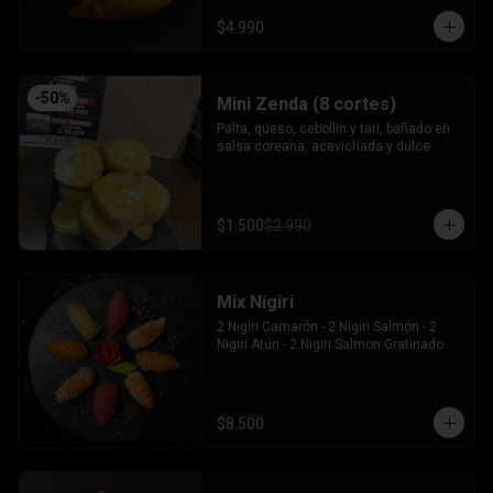
$4.990
-
50
%
Mini Zenda (8 cortes)
Palta, queso, cebollin y tari, bañado en 
salsa coreana, acevichada y dulce
$1.500
$2.990
Mix Nigiri
2 Nigiri Camarón - 2 Nigiri Salmón - 2 
Nigiri Atún - 2 Nigiri Salmon Gratinado
$8.500