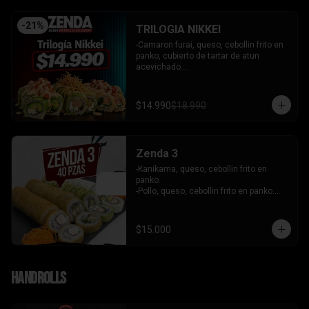
-
21
%
TRILOGIA NIKKEI
-Camaron furai, queso, cebollin frito en 
panko, cubierto de tartar de atun 
acevichado.

-Palta, queso, cebollin envuelto en palta 
coronado de tartar de salmon 
acevichado.

$14.990
$18.990
-Pollo, queso, cebollin envuelto en palta, 
bañado en salsa tari y coronado con 
wantanes hilos.

INCLUYE: 2 Salsas - 2 palitos
Zenda 3
-Kanikama, queso, cebollin frito en 
panko.

-Pollo, queso, cebollin frito en panko.

-Camaron, queso, cebollin envuelto en 
palta.

- Kanikama, palta envuelto en queso.

$15.000
INCLUYE: 3 SALSAS - 2 PALITOS
Handrolls