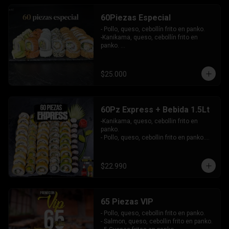
-Atun, queso, cebollin envuelto en 
masago.

60Piezas Especial
-Pollo, palta envuelto en queso, bañado 
en salsa maracuya.

- Pollo, queso, cebollín frito en panko.

INCLUYE: 4SALSAS - 3 PALITOS.
-Kanikama, queso, cebollín frito en 
panko. 

-Pollo, queso, cebollín envuelto en 
sesamo.

-Champiñon furai, palta envuelto en 
$25.000
queso.

-Palta, queso, cebollín envuelto en 
salmon, bañado en salsa de maracuya.

-Camarón, queso, cebollín envuelto en 
60Pz Express + Bebida 1.5Lt
palta y bañado en salsa de acevichada . 

-Kanikama, queso, cebollin frito en 
Incluye: 4 Salsas - 4 Palitos
panko.

- Pollo, queso, cebollin frito en panko.

- Hosomaki de palta frito en panko.

-Pollo, queso, cebollin envuelto en palta.

-Kanikama, queso, cebollin envuelto en 
$22.990
sesamo.

- Hosomaki de kanikama.

INCLUYE:  4 SALSAS - 3PALITOS
65 Piezas VIP
- Pollo, queso, cebollin frito en panko.

- Salmon, queso, cebollin frito en panko.
