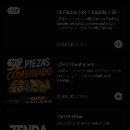
-
17
%
50Piezas Hot + Bebida 1.5lt
- Pollo, queso, cebollín frito en Panko y 
bañado en salsa coreana gratinado.

- Camaron, queso, cebollín frito en 
Panko.

- Pollo, queso, palta frito en Panko y 
bañado en salsa tari.

$20.000
$24.000
- Salmón, queso, cebollín frito en Panko.

- Pimentón, queso y almendra frito en 
Panko.

INCLUYE - 4SALSAS - 3 PALITOS
-
23
%
52PZ Combinado
- Pollo, queso, cebollin bañado en salsa 
coreana gratinado coronado con 
wantan.

- Pollo, queso, cebollin bañado en salsa 
coreana gratinado coronado con 
wantan.

$18.000
$23.500
-kanikama, palta envuelto en sesamo.

-camaron, palta envuelto en palta 
bañado en salsa acevichada.

-camaron, palta bañado en salsa tari 
CAMBIOS🍣
gratinado.

+ 2 arrollado primavera.

Cambia tus rellenos y envolturas.
INCLUYE: 3 salsas - 2 palitos.