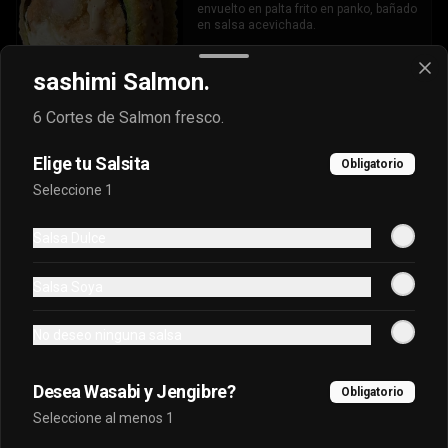
envuelto en palta frito en panko, bañado 
en salsa acevichada.
sashimi Salmon.
$7.400
6 Cortes de Salmon fresco.
Oriental Tuna Acevichado
Elige tu Salsita
Obligatorio
Camaron Furai, palta, queso, cebollin 
Seleccione 1
envuelto en atun y bañado en salsa 
acevichada.
Salsa Dulce
$7.100
Salsa Soya
Osaka Oriental
No deseo ninguna salsa
- Atun real, palta, salmon, cebollin 
envuelto en palta bañado en salsa 
acevichada, coronado con masago.
Desea Wasabi y Jengibre?
Obligatorio
Seleccione al menos 1
$7.800