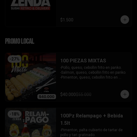
$1.500
PROMO LOCAL
-
27
%
100 PIEZAS MIXTAS
-Pollo, queso, cebollin frito en panko.

-Salmon, queso, cebollin frito en panko.

-Pimenton, queso, cebollin frito en 
panko.

-Kanikama, palta envuelto en queso.

-Camaron furai, queso, cebollin 
$40.000
$55.000
envuelto en palta.

-Champiñon furai, queso, envuelto en 
sesamo y ciboulette.

-Palta, queso, cebollin envuelto en 
-
18
%
100Pz Relampago + Bebida
salmon.

-Hosomaki de kanikama.

1.5lt
-Hosomaki de palta.

-Pimenton, palta cubierto de tartar de 
- 5 Gyosas fritas + 5 bolitas de queso.

pollo y tari gratinado.

INCLUYE: 6 SALSAS - 5 PALITOS