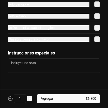
Solo Jengibre
Sake King Oriental
Solo Wasabi
Salmón, palta, queso, cebollín envuelto 
en salmón y bañado en salsa 
No Deseo ni Wasabi ni Jengibre
acevichada
Wasabi y Jengibre Porfavor
$7.800
Instrucciones especiales
Sake Oriental
Queso, cebollín, palta, salmón envuelto 
en palta.
$6.700
Agregar
$6.800
Tori Oriental
Pollo, champiñon, queso, cebollin frito 