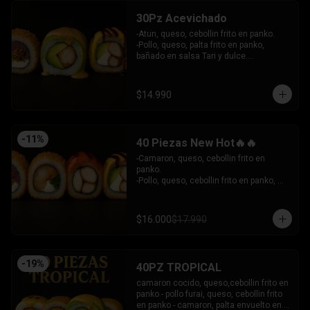
30Pz Acevichado
-Atun, queso, cebollin frito en panko.

-Pollo, queso, palta frito en panko, 
bañado en salsa Tari y dulce.

- Camaron Furai, palta envuelto en palta, 
bañado en salsa acevichada.

INCLUYE: 3 SALSAS - 2 PALITOS
$14.990
-
11
%
40 Piezas New Hot🔥🔥
-Camaron, queso, cebollin frito en 
panko.

-Pollo, queso, cebollin frito en panko, 
bañado en salsa coreana y dulce.

-Pollo, queso, palta frito en panko, 
bañado en salsa tari y dulce.

$16.000
$17.990
-Atun, queso, cebollin frito en panko.

INCLUYE: 3 SALSAS - 2 PALITOS
-
19
%
40PZ TROPICAL
camaron cocido, queso,cebollin frito en 
panko - pollo furai, queso, cebollin frito 
en panko - camaron, palta envuelto en 