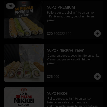
INCLUYE: 4 SALSAS - 3 PALITOS
-
9
%
50PZ PREMIUM
Pollo, queso, cebollin frito en panko

 . Kanikama, queso, cebollin frito en 
panko

 - Choclito, palta envuelto en queso

- Salmon, queso, palta envuelto en 
salmon

$20.500
$22.500
 - Camaron, queso, cebollin env en 
palta.

INCLUYE: 4 SALSAS - 3 PALITOS
50Pz - "Incluye Yapa"
-Camaron,queso, cebollin frito en panko.

-Camaron, queso, cebollin frito en 
panko.

-Salmon, queso, palta envuelto en palta.

-Atun, queso, palta envuelto en 
Ciboulette.

$25.000
-Pollo, palta envuelto queso.

INCLUYE: 4 SALSAS - 3 PALITOS
50Pz Nikkei
-Pollo, queso, palta frito en panko, 
bañado en salsa de maracuya.

-Salmon, palta envuelto en nori frito en 