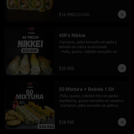
palta bañado en salsa acevichada - 
pollo furai, palta envuelto en queso y 
bañado en salsa de maracuya

$16.990
$20.990
INCLUYE: 3 SALSAS - 2 PALITOS
40Pz Nikkie
-Camaron, palta envuelto en palta y 
bañado en salsa acevichada

 - Pollo, queso, cebollin envuelto en 
palta y coronado con wantanes fritos

 - Surimi Furai, cebollin cubierto de 
guacamole y wantanes fritos

$20.900
 - Salmon, palta envuelto en nori frito en 
panko, cubierto de tartar crab.

INCLUYE: 3 SALSAS - 2 PALITOS
50 Mixtura + Bebida 1.5lt
-Pollo, queso, cebollin frito en panko

-Kanikama, queso envuelto en sesamo

 -Camaron, palta envuelto en palta y 
bañado en salsa acevichada

 -Surimi furai, cebollin cubierto de 
guacamole y nachos crocantes

$28.990
 - 5 arrollado primavera -  5 Gyosas 
Crocantes.
