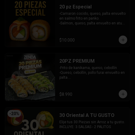
20 pz Especial
-Camaron cocido, queso, palta envuelto 
en salmo frito en panko.

-Salmon, queso, palta envuelto en atun 
y bañado en salsa acevichada.

INCLUYE: 2 SALSAS - 1 PALITOS
$10.000
20PZ PREMIUM
-Frito de kanikama, queso, cebollín

-Queso, cebollín, pollo furai envuelto en 
palta.

INCLUYE: 2 SALSAS - 1 PALITOS
$8.990
-
20
%
30 Oriental A TU GUSTO
Elije tus 30 Piezas sin Arroz a tu gusto.

INCLUYE: 3 SALSAS - 2 PALITOS