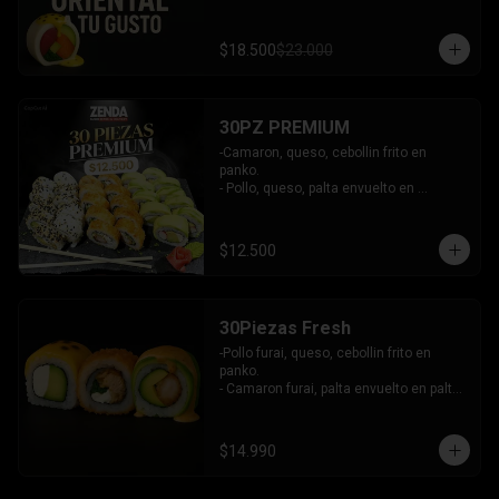
$18.500
$23.000
30PZ PREMIUM
-Camaron, queso, cebollin frito en 
panko.

- Pollo, queso, palta envuelto en 
sesamo.

- Kanikama, queso, palta envuelto en 
palta.

$12.500
INCLUYE: 3 SALSAS - 2 PALITOS
30Piezas Fresh
-Pollo furai, queso, cebollin frito en 
panko.

- Camaron furai, palta envuelto en palta 
bañado en salsa acevichada.

- Palta, queso, pepino envuelto en 
queso y mango, bañado en salsa de 
$14.990
maracuya.

-INCLUYE: 3 SALSAS -2 PALITOS