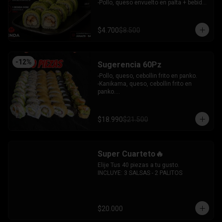
 -Camaron, queso, cebollin envuelto en 
-Pollo, queso envuelto en palta + bebida 
plaqueta mixta.

mini zero.

INCLUYE: 6 SALSAS - 5 PALITOS
INCLUYE: 1SOYA - 1 PALITO.
$4.700
$8.500
-
12
%
Sugerencia 60Pz
-Pollo, queso, cebollin frito en panko.

-Kanikama, queso, cebollin frito en 
panko.

-Hosomaki frito relleno de queso crema 
con topping de guacamole y  coronado 
con camarones furai.

$18.990
$21.500
-Hosomaki de pepino y queso crema.

-Pollo, queso, palta envuelto en 
sesamo.

-Pimenton, palta envuelto en palta y 
Super Cuarteto🔥
bañado en salsa acevichada.

INCLUYE: 4 SALSAS - 3 PALITOS
Elije Tus 40 piezas a tu gusto.

INCLUYE: 3 SALSAS - 2 PALITOS
$20.000