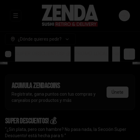
Abrir menu de navegación
Login
¿Dónde quieres pedir?
SUPER DESCUENTOS! 💰
PROMO LOCAL
Handrolls
A
Acumula
ZendaCoins
Únete
Regístrate, gana puntos con tus compras y
canjealos por productos y más
SUPER DESCUENTOS! 💰
“¿Sin plata, pero con hambre? No pasa nada, la Sección Super
Descuento! está hecha para ti “