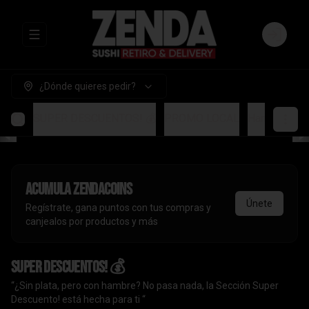
Abrir menu de navegación
Login
¿Dónde quieres pedir?
SUPER DESCUENTOS! 💰
PROMO LOCAL
Handrolls
A
Acumula
ZendaCoins
Únete
Regístrate, gana puntos con tus compras y
canjealos por productos y más
SUPER DESCUENTOS! 💰
“¿Sin plata, pero con hambre? No pasa nada, la Sección Super
Descuento! está hecha para ti “