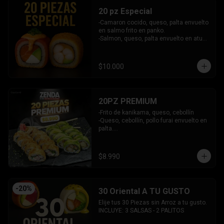
20 pz Especial
-Camaron cocido, queso, palta envuelto 
en salmo frito en panko.

-Salmon, queso, palta envuelto en atun 
y bañado en salsa acevichada.

INCLUYE: 2 SALSAS - 1 PALITOS
$10.000
20PZ PREMIUM
-Frito de kanikama, queso, cebollín

-Queso, cebollín, pollo furai envuelto en 
palta.

INCLUYE: 2 SALSAS - 1 PALITOS
$8.990
-
20
%
30 Oriental A TU GUSTO
Elije tus 30 Piezas sin Arroz a tu gusto.

INCLUYE: 3 SALSAS - 2 PALITOS