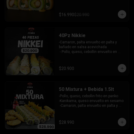
palta bañado en salsa acevichada - 
pollo furai, palta envuelto en queso y 
bañado en salsa de maracuya

$16.990
$20.990
INCLUYE: 3 SALSAS - 2 PALITOS
40Pz Nikkie
-Camaron, palta envuelto en palta y 
bañado en salsa acevichada

 - Pollo, queso, cebollin envuelto en 
palta y coronado con wantanes fritos

 - Surimi Furai, cebollin cubierto de 
guacamole y wantanes fritos

$20.900
 - Salmon, palta envuelto en nori frito en 
panko, cubierto de tartar crab.

INCLUYE: 3 SALSAS - 2 PALITOS
50 Mixtura + Bebida 1.5lt
-Pollo, queso, cebollin frito en panko

-Kanikama, queso envuelto en sesamo

 -Camaron, palta envuelto en palta y 
bañado en salsa acevichada

 -Surimi furai, cebollin cubierto de 
guacamole y nachos crocantes

$28.990
 - 5 arrollado primavera -  5 Gyosas 
Crocantes.
