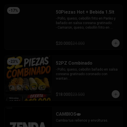
-
17
%
50Piezas Hot + Bebida 1.5lt
- Pollo, queso, cebollín frito en Panko y 
bañado en salsa coreana gratinado.

- Camaron, queso, cebollín frito en 
Panko.

- Pollo, queso, palta frito en Panko y 
bañado en salsa tari.

$20.000
$24.000
- Salmón, queso, cebollín frito en Panko.

- Pimentón, queso y almendra frito en 
Panko.

INCLUYE - 4SALSAS - 3 PALITOS
-
23
%
52PZ Combinado
- Pollo, queso, cebollin bañado en salsa 
coreana gratinado coronado con 
wantan.

- Pollo, queso, cebollin bañado en salsa 
coreana gratinado coronado con 
wantan.

$18.000
$23.500
-kanikama, palta envuelto en sesamo.

-camaron, palta envuelto en palta 
bañado en salsa acevichada.

-camaron, palta bañado en salsa tari 
CAMBIOS🍣
gratinado.

+ 2 arrollado primavera.

Cambia tus rellenos y envolturas.
INCLUYE: 3 salsas - 2 palitos.