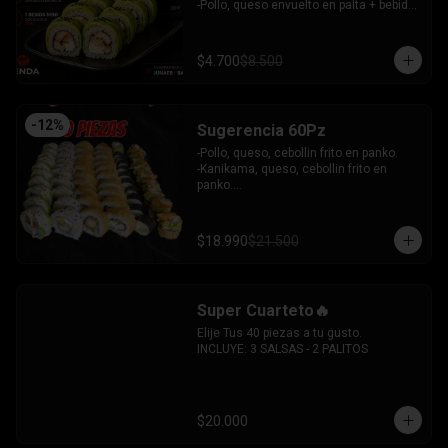
 -Camaron, queso, cebollin envuelto en 
-Pollo, queso envuelto en palta + bebida 
plaqueta mixta.

mini zero.

INCLUYE: 6 SALSAS - 5 PALITOS
INCLUYE: 1SOYA - 1 PALITO.
$4.700
$8.500
-
12
%
Sugerencia 60Pz
-Pollo, queso, cebollin frito en panko.

-Kanikama, queso, cebollin frito en 
panko.

-Hosomaki frito relleno de queso crema 
con topping de guacamole y  coronado 
con camarones furai.

$18.990
$21.500
-Hosomaki de pepino y queso crema.

-Pollo, queso, palta envuelto en 
sesamo.

-Pimenton, palta envuelto en palta y 
Super Cuarteto🔥
bañado en salsa acevichada.

INCLUYE: 4 SALSAS - 3 PALITOS
Elije Tus 40 piezas a tu gusto.

INCLUYE: 3 SALSAS - 2 PALITOS
$20.000