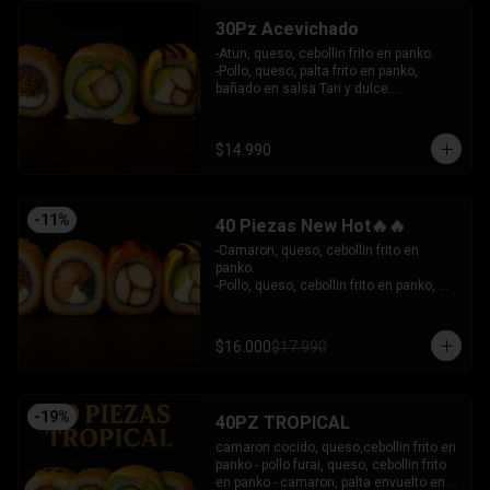
30Pz Acevichado
-Atun, queso, cebollin frito en panko.

-Pollo, queso, palta frito en panko, 
bañado en salsa Tari y dulce.

- Camaron Furai, palta envuelto en palta, 
bañado en salsa acevichada.

INCLUYE: 3 SALSAS - 2 PALITOS
$14.990
-
11
%
40 Piezas New Hot🔥🔥
-Camaron, queso, cebollin frito en 
panko.

-Pollo, queso, cebollin frito en panko, 
bañado en salsa coreana y dulce.

-Pollo, queso, palta frito en panko, 
bañado en salsa tari y dulce.

$16.000
$17.990
-Atun, queso, cebollin frito en panko.

INCLUYE: 3 SALSAS - 2 PALITOS
-
19
%
40PZ TROPICAL
camaron cocido, queso,cebollin frito en 
panko - pollo furai, queso, cebollin frito 
en panko - camaron, palta envuelto en 