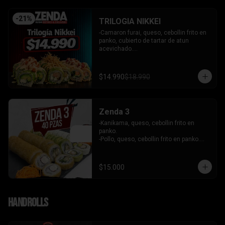
-
21
%
TRILOGIA NIKKEI
-Camaron furai, queso, cebollin frito en 
panko, cubierto de tartar de atun 
acevichado.

-Palta, queso, cebollin envuelto en palta 
coronado de tartar de salmon 
acevichado.

$14.990
$18.990
-Pollo, queso, cebollin envuelto en palta, 
bañado en salsa tari y coronado con 
wantanes hilos.

INCLUYE: 2 Salsas - 2 palitos
Zenda 3
-Kanikama, queso, cebollin frito en 
panko.

-Pollo, queso, cebollin frito en panko.

-Camaron, queso, cebollin envuelto en 
palta.

- Kanikama, palta envuelto en queso.

$15.000
INCLUYE: 3 SALSAS - 2 PALITOS
Handrolls