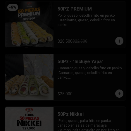
INCLUYE: 4 SALSAS - 3 PALITOS
-
9
%
50PZ PREMIUM
Pollo, queso, cebollin frito en panko

 . Kanikama, queso, cebollin frito en 
panko

 - Choclito, palta envuelto en queso

- Salmon, queso, palta envuelto en 
salmon

$20.500
$22.500
 - Camaron, queso, cebollin env en 
palta.

INCLUYE: 4 SALSAS - 3 PALITOS
50Pz - "Incluye Yapa"
-Camaron,queso, cebollin frito en panko.

-Camaron, queso, cebollin frito en 
panko.

-Salmon, queso, palta envuelto en palta.

-Atun, queso, palta envuelto en 
Ciboulette.

$25.000
-Pollo, palta envuelto queso.

INCLUYE: 4 SALSAS - 3 PALITOS
50Pz Nikkei
-Pollo, queso, palta frito en panko, 
bañado en salsa de maracuya.

-Salmon, palta envuelto en nori frito en 