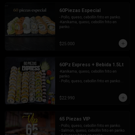
-Atun, queso, cebollin envuelto en 
masago.

60Piezas Especial
-Pollo, palta envuelto en queso, bañado 
en salsa maracuya.

- Pollo, queso, cebollín frito en panko.

INCLUYE: 4SALSAS - 3 PALITOS.
-Kanikama, queso, cebollín frito en 
panko. 

-Pollo, queso, cebollín envuelto en 
sesamo.

-Champiñon furai, palta envuelto en 
$25.000
queso.

-Palta, queso, cebollín envuelto en 
salmon, bañado en salsa de maracuya.

-Camarón, queso, cebollín envuelto en 
60Pz Express + Bebida 1.5Lt
palta y bañado en salsa de acevichada . 

-Kanikama, queso, cebollin frito en 
Incluye: 4 Salsas - 4 Palitos
panko.

- Pollo, queso, cebollin frito en panko.

- Hosomaki de palta frito en panko.

-Pollo, queso, cebollin envuelto en palta.

-Kanikama, queso, cebollin envuelto en 
$22.990
sesamo.

- Hosomaki de kanikama.

INCLUYE:  4 SALSAS - 3PALITOS
65 Piezas VIP
- Pollo, queso, cebollin frito en panko.

- Salmon, queso, cebollin frito en panko.
