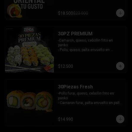
$18.500
$23.000
30PZ PREMIUM
-Camaron, queso, cebollin frito en 
panko.

- Pollo, queso, palta envuelto en 
sesamo.

- Kanikama, queso, palta envuelto en 
palta.

$12.500
INCLUYE: 3 SALSAS - 2 PALITOS
30Piezas Fresh
-Pollo furai, queso, cebollin frito en 
panko.

- Camaron furai, palta envuelto en palta 
bañado en salsa acevichada.

- Palta, queso, pepino envuelto en 
queso y mango, bañado en salsa de 
$14.990
maracuya.

-INCLUYE: 3 SALSAS -2 PALITOS