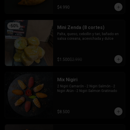
$4.990
-
50
%
Mini Zenda (8 cortes)
Palta, queso, cebollin y tari, bañado en 
salsa coreana, acevichada y dulce
$1.500
$2.990
Mix Nigiri
2 Nigiri Camarón - 2 Nigiri Salmón - 2 
Nigiri Atún - 2 Nigiri Salmon Gratinado
$8.500