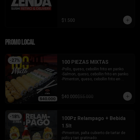
$1.500
PROMO LOCAL
-
27
%
100 PIEZAS MIXTAS
-Pollo, queso, cebollin frito en panko.

-Salmon, queso, cebollin frito en panko.

-Pimenton, queso, cebollin frito en 
panko.

-Kanikama, palta envuelto en queso.

-Camaron furai, queso, cebollin 
$40.000
$55.000
envuelto en palta.

-Champiñon furai, queso, envuelto en 
sesamo y ciboulette.

-Palta, queso, cebollin envuelto en 
-
18
%
100Pz Relampago + Bebida
salmon.

-Hosomaki de kanikama.

1.5lt
-Hosomaki de palta.

-Pimenton, palta cubierto de tartar de 
- 5 Gyosas fritas + 5 bolitas de queso.

pollo y tari gratinado.

INCLUYE: 6 SALSAS - 5 PALITOS