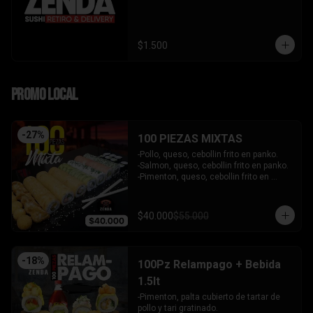
$1.500
PROMO LOCAL
-
27
%
100 PIEZAS MIXTAS
-Pollo, queso, cebollin frito en panko.

-Salmon, queso, cebollin frito en panko.

-Pimenton, queso, cebollin frito en 
panko.

-Kanikama, palta envuelto en queso.

-Camaron furai, queso, cebollin 
$40.000
$55.000
envuelto en palta.

-Champiñon furai, queso, envuelto en 
sesamo y ciboulette.

-Palta, queso, cebollin envuelto en 
-
18
%
100Pz Relampago + Bebida
salmon.

-Hosomaki de kanikama.

1.5lt
-Hosomaki de palta.

-Pimenton, palta cubierto de tartar de 
- 5 Gyosas fritas + 5 bolitas de queso.

pollo y tari gratinado.

INCLUYE: 6 SALSAS - 5 PALITOS