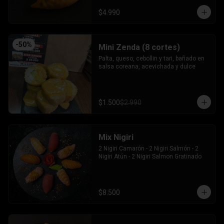
$4.990
-
50
%
Mini Zenda (8 cortes)
Palta, queso, cebollin y tari, bañado en 
salsa coreana, acevichada y dulce
$1.500
$2.990
Mix Nigiri
2 Nigiri Camarón - 2 Nigiri Salmón - 2 
Nigiri Atún - 2 Nigiri Salmon Gratinado
$8.500