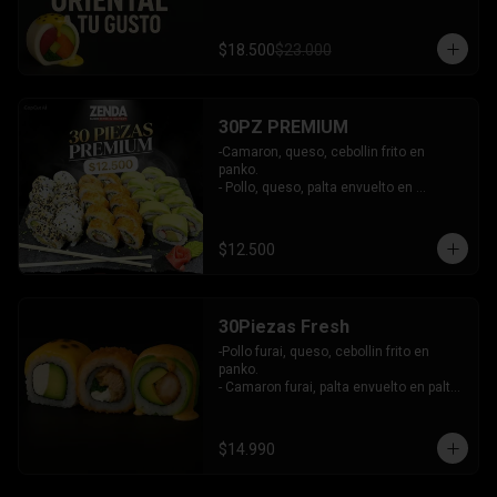
$18.500
$23.000
30PZ PREMIUM
-Camaron, queso, cebollin frito en 
panko.

- Pollo, queso, palta envuelto en 
sesamo.

- Kanikama, queso, palta envuelto en 
palta.

$12.500
INCLUYE: 3 SALSAS - 2 PALITOS
30Piezas Fresh
-Pollo furai, queso, cebollin frito en 
panko.

- Camaron furai, palta envuelto en palta 
bañado en salsa acevichada.

- Palta, queso, pepino envuelto en 
queso y mango, bañado en salsa de 
$14.990
maracuya.

-INCLUYE: 3 SALSAS -2 PALITOS