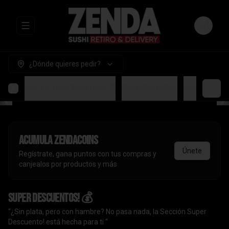
Abrir menu de navegación
Login
¿Dónde quieres pedir?
SUPER DESCUENTOS! 💰
PROMO LOCAL
Handrolls
A
Acumula
ZendaCoins
Únete
Regístrate, gana puntos con tus compras y
canjealos por productos y más
SUPER DESCUENTOS! 💰
“¿Sin plata, pero con hambre? No pasa nada, la Sección Super
Descuento! está hecha para ti “