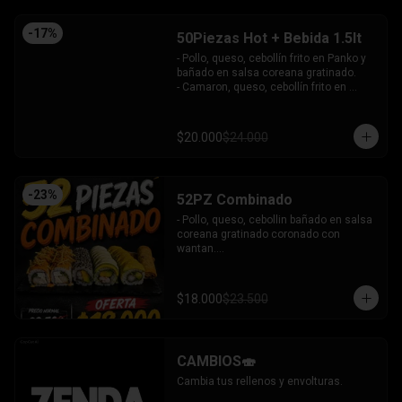
-
17
%
50Piezas Hot + Bebida 1.5lt
- Pollo, queso, cebollín frito en Panko y 
bañado en salsa coreana gratinado.

- Camaron, queso, cebollín frito en 
Panko.

- Pollo, queso, palta frito en Panko y 
bañado en salsa tari.

$20.000
$24.000
- Salmón, queso, cebollín frito en Panko.

- Pimentón, queso y almendra frito en 
Panko.

INCLUYE - 4SALSAS - 3 PALITOS
-
23
%
52PZ Combinado
- Pollo, queso, cebollin bañado en salsa 
coreana gratinado coronado con 
wantan.

- Pollo, queso, cebollin bañado en salsa 
coreana gratinado coronado con 
wantan.

$18.000
$23.500
-kanikama, palta envuelto en sesamo.

-camaron, palta envuelto en palta 
bañado en salsa acevichada.

-camaron, palta bañado en salsa tari 
CAMBIOS🍣
gratinado.

+ 2 arrollado primavera.

Cambia tus rellenos y envolturas.
INCLUYE: 3 salsas - 2 palitos.