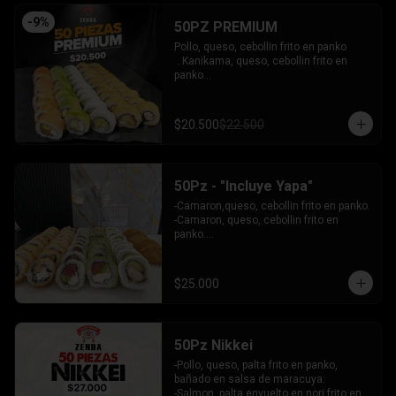
INCLUYE: 4 SALSAS - 3 PALITOS
-
9
%
50PZ PREMIUM
Pollo, queso, cebollin frito en panko

 . Kanikama, queso, cebollin frito en 
panko

 - Choclito, palta envuelto en queso

- Salmon, queso, palta envuelto en 
salmon

$20.500
$22.500
 - Camaron, queso, cebollin env en 
palta.

INCLUYE: 4 SALSAS - 3 PALITOS
50Pz - "Incluye Yapa"
-Camaron,queso, cebollin frito en panko.

-Camaron, queso, cebollin frito en 
panko.

-Salmon, queso, palta envuelto en palta.

-Atun, queso, palta envuelto en 
Ciboulette.

$25.000
-Pollo, palta envuelto queso.

INCLUYE: 4 SALSAS - 3 PALITOS
50Pz Nikkei
-Pollo, queso, palta frito en panko, 
bañado en salsa de maracuya.

-Salmon, palta envuelto en nori frito en 