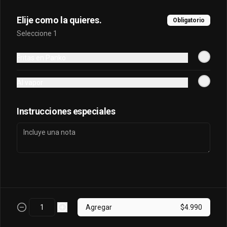
Elije como la quieres.
Obligatorio
Sake King Oriental
Seleccione 1
Salmón, palta, queso, cebollín envuelto 
en salmón y bañado en salsa 
Fritas en Panko
acevichada
Al vapor
$7.800
Instrucciones especiales
Sake Oriental
Queso, cebollín, palta, salmón envuelto 
en palta.
$6.700
Agregar
$4.990
Tori Oriental
Pollo, champiñon, queso, cebollin frito 