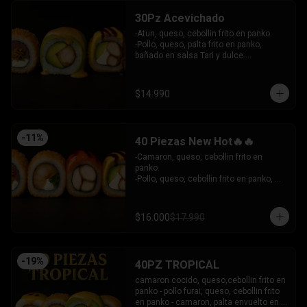
30Pz Acevichado
-Atun, queso, cebollin frito en panko.

-Pollo, queso, palta frito en panko, 
bañado en salsa Tari y dulce.

- Camaron Furai, palta envuelto en palta, 
bañado en salsa acevichada.

INCLUYE: 3 SALSAS - 2 PALITOS
$14.990
-
11
%
40 Piezas New Hot🔥🔥
-Camaron, queso, cebollin frito en 
panko.

-Pollo, queso, cebollin frito en panko, 
bañado en salsa coreana y dulce.

-Pollo, queso, palta frito en panko, 
bañado en salsa tari y dulce.

$16.000
$17.990
-Atun, queso, cebollin frito en panko.

INCLUYE: 3 SALSAS - 2 PALITOS
-
19
%
40PZ TROPICAL
camaron cocido, queso,cebollin frito en 
panko - pollo furai, queso, cebollin frito 
en panko - camaron, palta envuelto en 