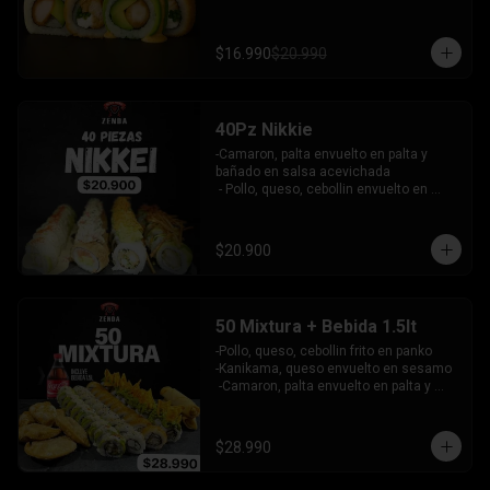
palta bañado en salsa acevichada - 
pollo furai, palta envuelto en queso y 
bañado en salsa de maracuya

$16.990
$20.990
INCLUYE: 3 SALSAS - 2 PALITOS
40Pz Nikkie
-Camaron, palta envuelto en palta y 
bañado en salsa acevichada

 - Pollo, queso, cebollin envuelto en 
palta y coronado con wantanes fritos

 - Surimi Furai, cebollin cubierto de 
guacamole y wantanes fritos

$20.900
 - Salmon, palta envuelto en nori frito en 
panko, cubierto de tartar crab.

INCLUYE: 3 SALSAS - 2 PALITOS
50 Mixtura + Bebida 1.5lt
-Pollo, queso, cebollin frito en panko

-Kanikama, queso envuelto en sesamo

 -Camaron, palta envuelto en palta y 
bañado en salsa acevichada

 -Surimi furai, cebollin cubierto de 
guacamole y nachos crocantes

$28.990
 - 5 arrollado primavera -  5 Gyosas 
Crocantes.
