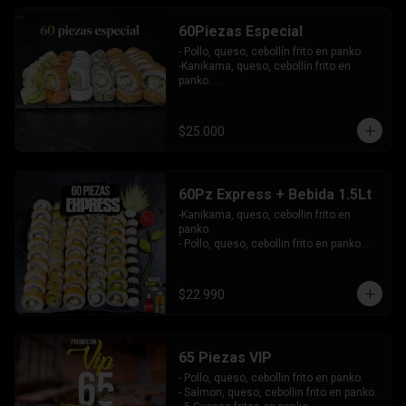
-Atun, queso, cebollin envuelto en 
masago.

60Piezas Especial
-Pollo, palta envuelto en queso, bañado 
en salsa maracuya.

- Pollo, queso, cebollín frito en panko.

INCLUYE: 4SALSAS - 3 PALITOS.
-Kanikama, queso, cebollín frito en 
panko. 

-Pollo, queso, cebollín envuelto en 
sesamo.

-Champiñon furai, palta envuelto en 
$25.000
queso.

-Palta, queso, cebollín envuelto en 
salmon, bañado en salsa de maracuya.

-Camarón, queso, cebollín envuelto en 
60Pz Express + Bebida 1.5Lt
palta y bañado en salsa de acevichada . 

-Kanikama, queso, cebollin frito en 
Incluye: 4 Salsas - 4 Palitos
panko.

- Pollo, queso, cebollin frito en panko.

- Hosomaki de palta frito en panko.

-Pollo, queso, cebollin envuelto en palta.

-Kanikama, queso, cebollin envuelto en 
$22.990
sesamo.

- Hosomaki de kanikama.

INCLUYE:  4 SALSAS - 3PALITOS
65 Piezas VIP
- Pollo, queso, cebollin frito en panko.

- Salmon, queso, cebollin frito en panko.
