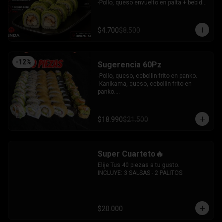
 -Camaron, queso, cebollin envuelto en 
-Pollo, queso envuelto en palta + bebida 
plaqueta mixta.

mini zero.

INCLUYE: 6 SALSAS - 5 PALITOS
INCLUYE: 1SOYA - 1 PALITO.
$4.700
$8.500
-
12
%
Sugerencia 60Pz
-Pollo, queso, cebollin frito en panko.

-Kanikama, queso, cebollin frito en 
panko.

-Hosomaki frito relleno de queso crema 
con topping de guacamole y  coronado 
con camarones furai.

$18.990
$21.500
-Hosomaki de pepino y queso crema.

-Pollo, queso, palta envuelto en 
sesamo.

-Pimenton, palta envuelto en palta y 
Super Cuarteto🔥
bañado en salsa acevichada.

INCLUYE: 4 SALSAS - 3 PALITOS
Elije Tus 40 piezas a tu gusto.

INCLUYE: 3 SALSAS - 2 PALITOS
$20.000