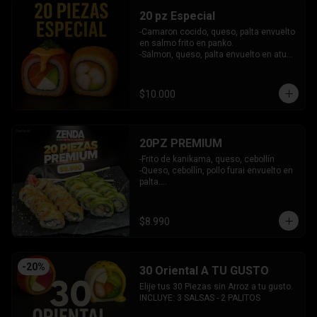
20 pz Especial
-Camaron cocido, queso, palta envuelto 
en salmo frito en panko.

-Salmon, queso, palta envuelto en atun 
y bañado en salsa acevichada.

INCLUYE: 2 SALSAS - 1 PALITOS
$10.000
20PZ PREMIUM
-Frito de kanikama, queso, cebollín

-Queso, cebollín, pollo furai envuelto en 
palta.

INCLUYE: 2 SALSAS - 1 PALITOS
$8.990
-
20
%
30 Oriental A TU GUSTO
Elije tus 30 Piezas sin Arroz a tu gusto.

INCLUYE: 3 SALSAS - 2 PALITOS