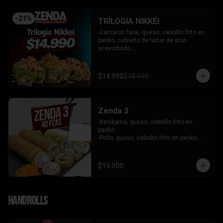
-
21
%
TRILOGIA NIKKEI
-Camaron furai, queso, cebollin frito en 
panko, cubierto de tartar de atun 
acevichado.

-Palta, queso, cebollin envuelto en palta 
coronado de tartar de salmon 
acevichado.

$14.990
$18.990
-Pollo, queso, cebollin envuelto en palta, 
bañado en salsa tari y coronado con 
wantanes hilos.

INCLUYE: 2 Salsas - 2 palitos
Zenda 3
-Kanikama, queso, cebollin frito en 
panko.

-Pollo, queso, cebollin frito en panko.

-Camaron, queso, cebollin envuelto en 
palta.

- Kanikama, palta envuelto en queso.

$15.000
INCLUYE: 3 SALSAS - 2 PALITOS
Handrolls