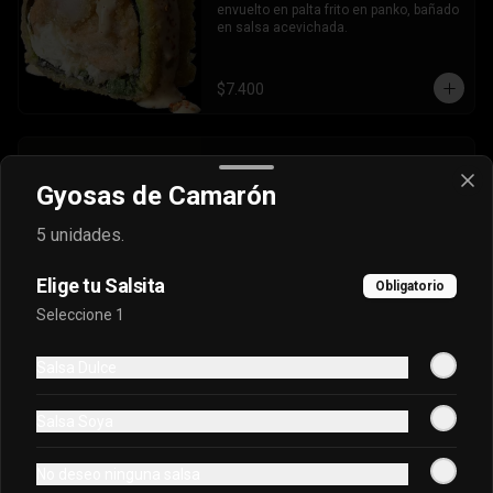
envuelto en palta frito en panko, bañado 
en salsa acevichada.
$7.400
Oriental Tuna Acevichado
Gyosas de Camarón
Camaron Furai, palta, queso, cebollin 
envuelto en atun y bañado en salsa 
acevichada.
5 unidades.
Elige tu Salsita
$7.100
Obligatorio
Seleccione 1
Osaka Oriental
Salsa Dulce
- Atun real, palta, salmon, cebollin 
envuelto en palta bañado en salsa 
Salsa Soya
acevichada, coronado con masago.
No deseo ninguna salsa
$7.800