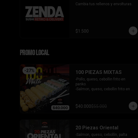
Cambia tus rellenos y envolturas.
$1.500
PROMO LOCAL
-
27
%
100 PIEZAS MIXTAS
-Pollo, queso, cebollin frito en 
panko.

-Salmon, queso, cebollin frito en 
panko.

-Pimenton, queso, cebollin frito en 
panko.

$40.000
$55.000
-Kanikama, palta envuelto en 
queso.

-Camaron furai, queso, cebollin 
envuelto en palta.

20 Piezas Oriental
-Champiñon furai, queso, envuelto 
en sesamo y ciboulette.

-Salmon, queso, cebollín, palta 