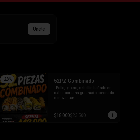
Únete
-
23
%
52PZ Combinado
- Pollo, queso, cebollin bañado en 
salsa coreana gratinado coronado 
con wantan.

- Pollo, queso, cebollin bañado en 
salsa coreana gratinado coronado 
con wantan.

$18.000
$23.500
-kanikama, palta envuelto en 
sesamo.

-camaron, palta envuelto en palta 
bañado en salsa acevichada.

-camaron, palta bañado en salsa 