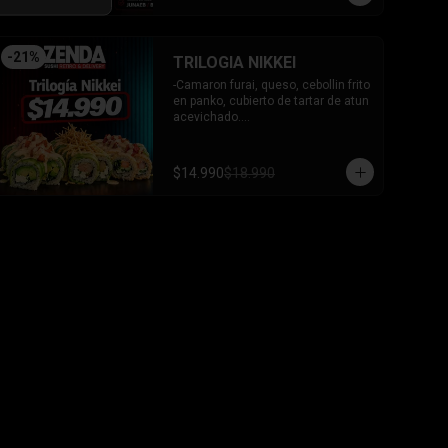
-
21
%
TRILOGIA NIKKEI
-Camaron furai, queso, cebollin frito 
en panko, cubierto de tartar de atun 
acevichado.

-Palta, queso, cebollin envuelto en 
palta coronado de tartar de salmon 
acevichado.

$14.990
$18.990
-Pollo, queso, cebollin envuelto en 
palta, bañado en salsa tari y 
coronado con wantanes hilos.

INCLUYE: 2 Salsas - 2 palitos