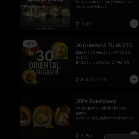
-Palta, queso, cebollin envuelto en 
envuelto en salmón y bañado en 
salmon.

salsa acevichada.

-Hosomaki de kanikama.

-Pollo, queso, pimentón, palta frito 
-Hosomaki de palta.

en panko.

- 5 Gyosas fritas + 5 bolitas de 
INCLUYE: 2 SALSAS - 1 PALITOS
$11.500
queso.

INCLUYE: 6 SALSAS - 5 PALITOS
-
20
%
30 Oriental A TU GUSTO
Elije tus 30 Piezas sin Arroz a tu 
gusto.

INCLUYE: 3 SALSAS - 2 PALITOS
$18.500
$23.000
30Pz Acevichado
-Atun, queso, cebollin frito en 
panko.

-Pollo, queso, palta frito en panko, 
bañado en salsa Tari y dulce.

- Camaron Furai, palta envuelto en 
palta, bañado en salsa acevichada.

$14.990
INCLUYE: 3 SALSAS - 2 PALITOS