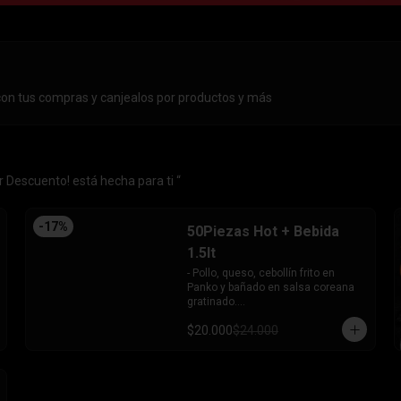
con tus compras y canjealos por productos y más
 Descuento! está hecha para ti “
-
17
%
50Piezas Hot + Bebida
1.5lt
- Pollo, queso, cebollín frito en 
Panko y bañado en salsa coreana 
gratinado.

- Camaron, queso, cebollín frito en 
$20.000
$24.000
Panko.

- Pollo, queso, palta frito en Panko y 
bañado en salsa tari.

- Salmón, queso, cebollín frito en 
Panko.
