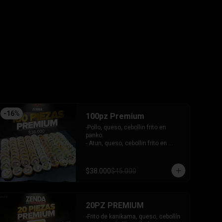
tari gratinado.

+ 2 arrollado primavera.

INCLUYE: 3 salsas - 2 palitos.
-
16
%
100pz Premium
-Pollo, queso, cebollin frito en 
panko.

- Atun, queso, cebollin frito en 
panko.

- Camaron, queso, cebollin frito en 
panko.

$38.000
$45.000
- Choclito, palta envuelto en queso.

- Salmon, queso, cebollin envuelto 
en salmon gratinado.

- Camaron, queso, cebollin envuelto 
20PZ PREMIUM
en palta.

- Camaron, queso, salmon envuelto 
-Frito de kanikama, queso, cebollín
