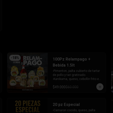
- Pimentón, queso y almendra frito 
en Panko.

INCLUYE - 4SALSAS - 3 PALITOS
-
18
%
100Pz Relampago +
Bebida 1.5lt
-Pimenton, palta cubierto de tartar 
de pollo y tari gratinado.

-Kanikama, queso, cebollin frito en 
panko.

$49.000
$60.000
-Pollo, queso, cebollin frito en 
panko.

-Pollo, palta env en queso y bañado 
en salsa de maracuya.

-Camaron, queso, cebollin, Salmon 
20 pz Especial
furai envuelto en palta frito en 
-Camaron cocido, queso, palta 
panko y bañado en salsa 