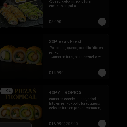
en plaqueta mixta (Salmon, palta)

-Queso, cebollín, pollo furai 
- Palmito, queso envuelto en 
envuelto en palta.

cibullette.

INCLUYE: 2 SALSAS - 1 PALITOS
- Pollo, queso, palta envuelto en 
sesamo.

$8.990
- Pepino, palta envuelto en nori.

INCLUYE: 6 salsas - 5 palitos
30Piezas Fresh
-Pollo furai, queso, cebollin frito en 
panko.

- Camaron furai, palta envuelto en 
palta bañado en salsa acevichada.

- Palta, queso, pepino envuelto en 
queso y mango, bañado en salsa 
$14.990
de maracuya.

-INCLUYE: 3 SALSAS -2 PALITOS
-
19
%
40PZ TROPICAL
camaron cocido, queso,cebollin 
frito en panko - pollo furai, queso, 
cebollin frito en panko - camaron, 
palta envuelto en palta bañado en 
salsa acevichada - pollo furai, palta 
envuelto en queso y bañado en 
$16.990
$20.990
salsa de maracuya
