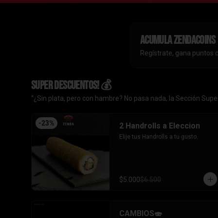
Acumula
ZendaCoins
Regístrate, gana puntos 
SUPER DESCUENTOS! 💰
“¿Sin plata, pero con hambre? No pasa nada, la Sección Super
-
23
%
2 Handrolls a Eleccion
Elije tus Handrolls a tu gusto.
$5.000
$6.500
CAMBIOS🍣