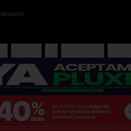
FRECUENTES
olls
Acompañantes
Gohan
Orientales - sin arroz
Sushiburgu