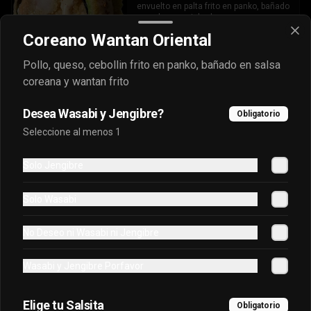
envuelto en palta frito en panko, bañado 
en salsa acevichada.
Coreano Wantan Oriental
$7.400
Pollo, queso, cebollin frito en panko, bañado en salsa
coreana y wantan frito
Oriental Tuna Acevichado
Desea Wasabi y Jengibre?
Obligatorio
Camaron Furai, palta, queso, cebollin 
Seleccione al menos 1
envuelto en atun y bañado en salsa 
acevichada.
Solo Jengibre
$7.100
Solo Wasabi
Osaka Oriental
No Deseo ni Wasabi ni Jengibre
- Atun real, palta, salmon, cebollin 
envuelto en palta bañado en salsa 
Wasabi y Jengibre Porfavor
acevichada, coronado con masago.
Elige tu Salsita
$7.800
Obligatorio