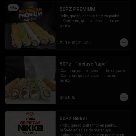
INCLUYE: 4 SALSAS - 3 PALITOS
-
9
%
50PZ PREMIUM
Pollo, queso, cebollin frito en panko

 . Kanikama, queso, cebollin frito en 
panko

 - Choclito, palta envuelto en queso

- Salmon, queso, palta envuelto en 
salmon

$20.500
$22.500
 - Camaron, queso, cebollin env en 
palta.

INCLUYE: 4 SALSAS - 3 PALITOS
50Pz - "Incluye Yapa"
-Camaron,queso, cebollin frito en panko.

-Camaron, queso, cebollin frito en 
panko.

-Salmon, queso, palta envuelto en palta.

-Atun, queso, palta envuelto en 
Ciboulette.

$25.000
-Pollo, palta envuelto queso.

INCLUYE: 4 SALSAS - 3 PALITOS
50Pz Nikkei
-Pollo, queso, palta frito en panko, 
bañado en salsa de maracuya.

-Salmon, palta envuelto en nori frito en 