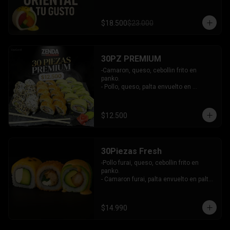
$18.500
$23.000
30PZ PREMIUM
-Camaron, queso, cebollin frito en 
panko.

- Pollo, queso, palta envuelto en 
sesamo.

- Kanikama, queso, palta envuelto en 
palta.

$12.500
INCLUYE: 3 SALSAS - 2 PALITOS
30Piezas Fresh
-Pollo furai, queso, cebollin frito en 
panko.

- Camaron furai, palta envuelto en palta 
bañado en salsa acevichada.

- Palta, queso, pepino envuelto en 
queso y mango, bañado en salsa de 
$14.990
maracuya.

-INCLUYE: 3 SALSAS -2 PALITOS