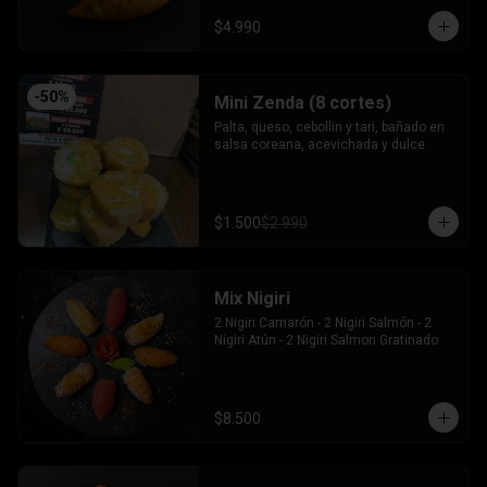
$4.990
-
50
%
Mini Zenda (8 cortes)
Palta, queso, cebollin y tari, bañado en 
salsa coreana, acevichada y dulce
$1.500
$2.990
Mix Nigiri
2 Nigiri Camarón - 2 Nigiri Salmón - 2 
Nigiri Atún - 2 Nigiri Salmon Gratinado
$8.500