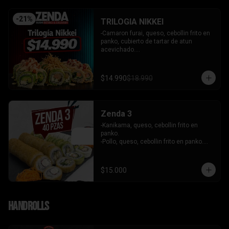
-
21
%
TRILOGIA NIKKEI
-Camaron furai, queso, cebollin frito en 
panko, cubierto de tartar de atun 
acevichado.

-Palta, queso, cebollin envuelto en palta 
coronado de tartar de salmon 
acevichado.

$14.990
$18.990
-Pollo, queso, cebollin envuelto en palta, 
bañado en salsa tari y coronado con 
wantanes hilos.

INCLUYE: 2 Salsas - 2 palitos
Zenda 3
-Kanikama, queso, cebollin frito en 
panko.

-Pollo, queso, cebollin frito en panko.

-Camaron, queso, cebollin envuelto en 
palta.

- Kanikama, palta envuelto en queso.

$15.000
INCLUYE: 3 SALSAS - 2 PALITOS
Handrolls