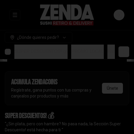
Abrir menu de navegación
Login
¿Dónde quieres pedir?
SUPER DESCUENTOS! 💰
PROMO LOCAL
Handrolls
A
Acumula
ZendaCoins
Únete
Regístrate, gana puntos con tus compras y
canjealos por productos y más
SUPER DESCUENTOS! 💰
“¿Sin plata, pero con hambre? No pasa nada, la Sección Super
Descuento! está hecha para ti “