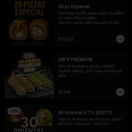
20 pz Especial
-Camaron cocido, queso, palta envuelto 
en salmo frito en panko.

-Salmon, queso, palta envuelto en atun 
y bañado en salsa acevichada.

INCLUYE: 2 SALSAS - 1 PALITOS
$10.000
20PZ PREMIUM
-Frito de kanikama, queso, cebollín

-Queso, cebollín, pollo furai envuelto en 
palta.

INCLUYE: 2 SALSAS - 1 PALITOS
$8.990
-
20
%
30 Oriental A TU GUSTO
Elije tus 30 Piezas sin Arroz a tu gusto.

INCLUYE: 3 SALSAS - 2 PALITOS