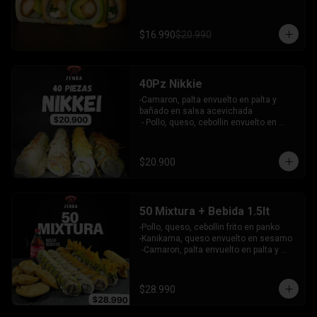
palta bañado en salsa acevichada - 
pollo furai, palta envuelto en queso y 
bañado en salsa de maracuya

$16.990
$20.990
INCLUYE: 3 SALSAS - 2 PALITOS
40Pz Nikkie
-Camaron, palta envuelto en palta y 
bañado en salsa acevichada

 - Pollo, queso, cebollin envuelto en 
palta y coronado con wantanes fritos

 - Surimi Furai, cebollin cubierto de 
guacamole y wantanes fritos

$20.900
 - Salmon, palta envuelto en nori frito en 
panko, cubierto de tartar crab.

INCLUYE: 3 SALSAS - 2 PALITOS
50 Mixtura + Bebida 1.5lt
-Pollo, queso, cebollin frito en panko

-Kanikama, queso envuelto en sesamo

 -Camaron, palta envuelto en palta y 
bañado en salsa acevichada

 -Surimi furai, cebollin cubierto de 
guacamole y nachos crocantes

$28.990
 - 5 arrollado primavera -  5 Gyosas 
Crocantes.
