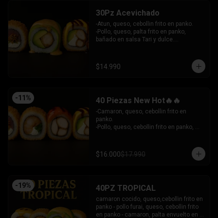
30Pz Acevichado
-Atun, queso, cebollin frito en panko.

-Pollo, queso, palta frito en panko, 
bañado en salsa Tari y dulce.

- Camaron Furai, palta envuelto en palta, 
bañado en salsa acevichada.

INCLUYE: 3 SALSAS - 2 PALITOS
$14.990
-
11
%
40 Piezas New Hot🔥🔥
-Camaron, queso, cebollin frito en 
panko.

-Pollo, queso, cebollin frito en panko, 
bañado en salsa coreana y dulce.

-Pollo, queso, palta frito en panko, 
bañado en salsa tari y dulce.

$16.000
$17.990
-Atun, queso, cebollin frito en panko.

INCLUYE: 3 SALSAS - 2 PALITOS
-
19
%
40PZ TROPICAL
camaron cocido, queso,cebollin frito en 
panko - pollo furai, queso, cebollin frito 
en panko - camaron, palta envuelto en 