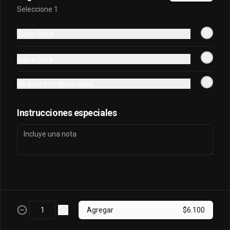
Seleccione 1
Sake King Oriental
Salsa Dulce
Salmón, palta, queso, cebollín envuelto 
en salmón y bañado en salsa 
Salsa Soya
acevichada
No deseo ninguna salsa
$7.800
Instrucciones especiales
Sake Oriental
Queso, cebollín, palta, salmón envuelto 
en palta.
$6.700
Agregar
$6.100
Tori Oriental
Pollo, champiñon, queso, cebollin frito 