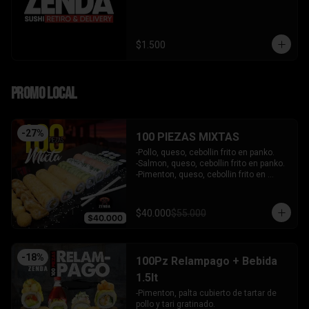
$1.500
PROMO LOCAL
-
27
%
100 PIEZAS MIXTAS
-Pollo, queso, cebollin frito en panko.

-Salmon, queso, cebollin frito en panko.

-Pimenton, queso, cebollin frito en 
panko.

-Kanikama, palta envuelto en queso.

-Camaron furai, queso, cebollin 
$40.000
$55.000
envuelto en palta.

-Champiñon furai, queso, envuelto en 
sesamo y ciboulette.

-Palta, queso, cebollin envuelto en 
-
18
%
100Pz Relampago + Bebida
salmon.

-Hosomaki de kanikama.

1.5lt
-Hosomaki de palta.

-Pimenton, palta cubierto de tartar de 
- 5 Gyosas fritas + 5 bolitas de queso.

pollo y tari gratinado.

INCLUYE: 6 SALSAS - 5 PALITOS