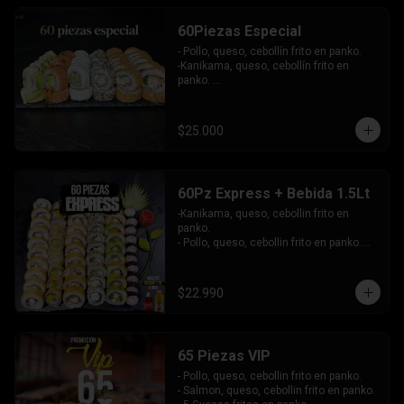
-Atun, queso, cebollin envuelto en 
masago.

60Piezas Especial
-Pollo, palta envuelto en queso, bañado 
en salsa maracuya.

- Pollo, queso, cebollín frito en panko.

INCLUYE: 4SALSAS - 3 PALITOS.
-Kanikama, queso, cebollín frito en 
panko. 

-Pollo, queso, cebollín envuelto en 
sesamo.

-Champiñon furai, palta envuelto en 
$25.000
queso.

-Palta, queso, cebollín envuelto en 
salmon, bañado en salsa de maracuya.

-Camarón, queso, cebollín envuelto en 
60Pz Express + Bebida 1.5Lt
palta y bañado en salsa de acevichada . 

-Kanikama, queso, cebollin frito en 
Incluye: 4 Salsas - 4 Palitos
panko.

- Pollo, queso, cebollin frito en panko.

- Hosomaki de palta frito en panko.

-Pollo, queso, cebollin envuelto en palta.

-Kanikama, queso, cebollin envuelto en 
$22.990
sesamo.

- Hosomaki de kanikama.

INCLUYE:  4 SALSAS - 3PALITOS
65 Piezas VIP
- Pollo, queso, cebollin frito en panko.

- Salmon, queso, cebollin frito en panko.
