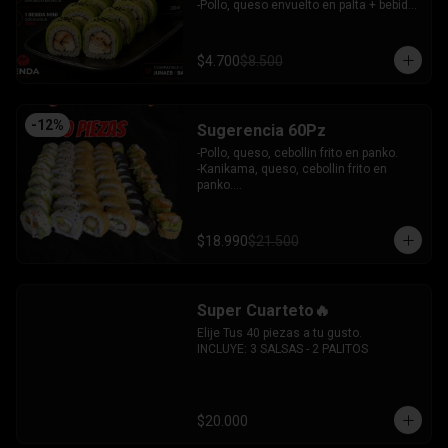
 -Camaron, queso, cebollin envuelto en 
-Pollo, queso envuelto en palta + bebida 
plaqueta mixta.

mini zero.

INCLUYE: 6 SALSAS - 5 PALITOS
INCLUYE: 1SOYA - 1 PALITO.
$4.700
$8.500
-
12
%
Sugerencia 60Pz
-Pollo, queso, cebollin frito en panko.

-Kanikama, queso, cebollin frito en 
panko.

-Hosomaki frito relleno de queso crema 
con topping de guacamole y  coronado 
con camarones furai.

$18.990
$21.500
-Hosomaki de pepino y queso crema.

-Pollo, queso, palta envuelto en 
sesamo.

-Pimenton, palta envuelto en palta y 
Super Cuarteto🔥
bañado en salsa acevichada.

INCLUYE: 4 SALSAS - 3 PALITOS
Elije Tus 40 piezas a tu gusto.

INCLUYE: 3 SALSAS - 2 PALITOS
$20.000