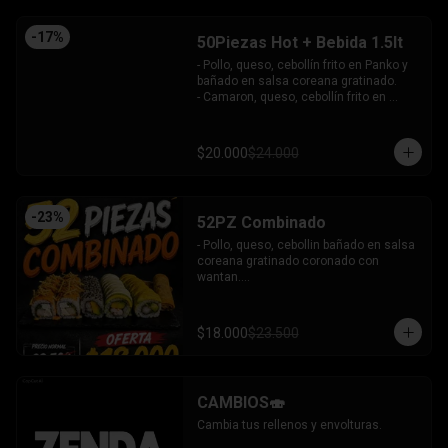
-
17
%
50Piezas Hot + Bebida 1.5lt
- Pollo, queso, cebollín frito en Panko y 
bañado en salsa coreana gratinado.

- Camaron, queso, cebollín frito en 
Panko.

- Pollo, queso, palta frito en Panko y 
bañado en salsa tari.

$20.000
$24.000
- Salmón, queso, cebollín frito en Panko.

- Pimentón, queso y almendra frito en 
Panko.

INCLUYE - 4SALSAS - 3 PALITOS
-
23
%
52PZ Combinado
- Pollo, queso, cebollin bañado en salsa 
coreana gratinado coronado con 
wantan.

- Pollo, queso, cebollin bañado en salsa 
coreana gratinado coronado con 
wantan.

$18.000
$23.500
-kanikama, palta envuelto en sesamo.

-camaron, palta envuelto en palta 
bañado en salsa acevichada.

-camaron, palta bañado en salsa tari 
CAMBIOS🍣
gratinado.

+ 2 arrollado primavera.

Cambia tus rellenos y envolturas.
INCLUYE: 3 salsas - 2 palitos.