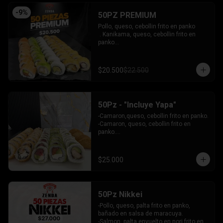
INCLUYE: 4 SALSAS - 3 PALITOS
-
9
%
50PZ PREMIUM
Pollo, queso, cebollin frito en panko

 . Kanikama, queso, cebollin frito en 
panko

 - Choclito, palta envuelto en queso

- Salmon, queso, palta envuelto en 
salmon

$20.500
$22.500
 - Camaron, queso, cebollin env en 
palta.

INCLUYE: 4 SALSAS - 3 PALITOS
50Pz - "Incluye Yapa"
-Camaron,queso, cebollin frito en panko.

-Camaron, queso, cebollin frito en 
panko.

-Salmon, queso, palta envuelto en palta.

-Atun, queso, palta envuelto en 
Ciboulette.

$25.000
-Pollo, palta envuelto queso.

INCLUYE: 4 SALSAS - 3 PALITOS
50Pz Nikkei
-Pollo, queso, palta frito en panko, 
bañado en salsa de maracuya.

-Salmon, palta envuelto en nori frito en 