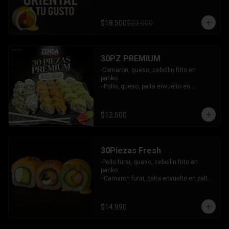
$18.500
$23.000
30PZ PREMIUM
-Camaron, queso, cebollin frito en 
panko.

- Pollo, queso, palta envuelto en 
sesamo.

- Kanikama, queso, palta envuelto en 
palta.

$12.500
INCLUYE: 3 SALSAS - 2 PALITOS
30Piezas Fresh
-Pollo furai, queso, cebollin frito en 
panko.

- Camaron furai, palta envuelto en palta 
bañado en salsa acevichada.

- Palta, queso, pepino envuelto en 
queso y mango, bañado en salsa de 
$14.990
maracuya.

-INCLUYE: 3 SALSAS -2 PALITOS