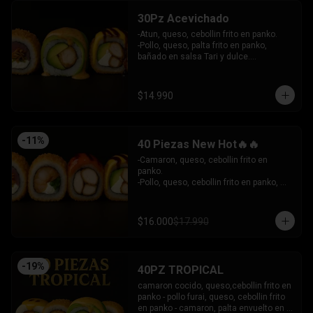
30Pz Acevichado
-Atun, queso, cebollin frito en panko.

-Pollo, queso, palta frito en panko, 
bañado en salsa Tari y dulce.

- Camaron Furai, palta envuelto en palta, 
bañado en salsa acevichada.

INCLUYE: 3 SALSAS - 2 PALITOS
$14.990
-
11
%
40 Piezas New Hot🔥🔥
-Camaron, queso, cebollin frito en 
panko.

-Pollo, queso, cebollin frito en panko, 
bañado en salsa coreana y dulce.

-Pollo, queso, palta frito en panko, 
bañado en salsa tari y dulce.

$16.000
$17.990
-Atun, queso, cebollin frito en panko.

INCLUYE: 3 SALSAS - 2 PALITOS
-
19
%
40PZ TROPICAL
camaron cocido, queso,cebollin frito en 
panko - pollo furai, queso, cebollin frito 
en panko - camaron, palta envuelto en 