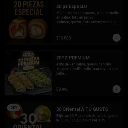
20 pz Especial
-Camaron cocido, queso, palta envuelto 
en salmo frito en panko.

-Salmon, queso, palta envuelto en atun 
y bañado en salsa acevichada.

INCLUYE: 2 SALSAS - 1 PALITOS
$10.000
20PZ PREMIUM
-Frito de kanikama, queso, cebollín

-Queso, cebollín, pollo furai envuelto en 
palta.

INCLUYE: 2 SALSAS - 1 PALITOS
$8.990
-
20
%
30 Oriental A TU GUSTO
Elije tus 30 Piezas sin Arroz a tu gusto.

INCLUYE: 3 SALSAS - 2 PALITOS