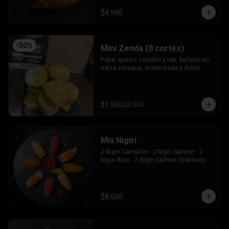
$4.990
-
50
%
Mini Zenda (8 cortes)
Palta, queso, cebollin y tari, bañado en 
salsa coreana, acevichada y dulce
$1.500
$2.990
Mix Nigiri
2 Nigiri Camarón - 2 Nigiri Salmón - 2 
Nigiri Atún - 2 Nigiri Salmon Gratinado
$8.500