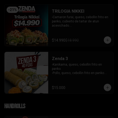
-
21
%
TRILOGIA NIKKEI
-Camaron furai, queso, cebollin frito en 
panko, cubierto de tartar de atun 
acevichado.

-Palta, queso, cebollin envuelto en palta 
coronado de tartar de salmon 
acevichado.

$14.990
$18.990
-Pollo, queso, cebollin envuelto en palta, 
bañado en salsa tari y coronado con 
wantanes hilos.

INCLUYE: 2 Salsas - 2 palitos
Zenda 3
-Kanikama, queso, cebollin frito en 
panko.

-Pollo, queso, cebollin frito en panko.

-Camaron, queso, cebollin envuelto en 
palta.

- Kanikama, palta envuelto en queso.

$15.000
INCLUYE: 3 SALSAS - 2 PALITOS
Handrolls