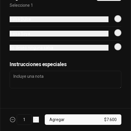
Seleccione 1
Sake King Oriental
Salsa Dulce
Salmón, palta, queso, cebollín envuelto 
en salmón y bañado en salsa 
Salsa Soya
acevichada
No deseo ninguna salsa
$7.800
Instrucciones especiales
Sake Oriental
Queso, cebollín, palta, salmón envuelto 
en palta.
$6.700
Agregar
$7.600
Tori Oriental
Pollo, champiñon, queso, cebollin frito 