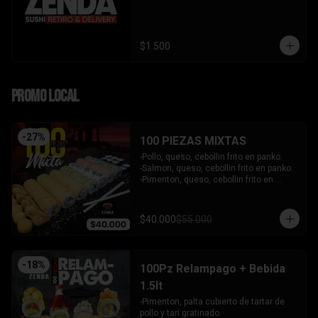
$1.500
PROMO LOCAL
-
27
%
100 PIEZAS MIXTAS
-Pollo, queso, cebollin frito en panko.

-Salmon, queso, cebollin frito en panko.

-Pimenton, queso, cebollin frito en 
panko.

-Kanikama, palta envuelto en queso.

-Camaron furai, queso, cebollin 
$40.000
$55.000
envuelto en palta.

-Champiñon furai, queso, envuelto en 
sesamo y ciboulette.

-Palta, queso, cebollin envuelto en 
-
18
%
100Pz Relampago + Bebida
salmon.

-Hosomaki de kanikama.

1.5lt
-Hosomaki de palta.

-Pimenton, palta cubierto de tartar de 
- 5 Gyosas fritas + 5 bolitas de queso.

pollo y tari gratinado.

INCLUYE: 6 SALSAS - 5 PALITOS