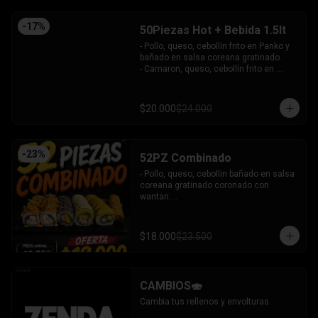
-
17
%
50Piezas Hot + Bebida 1.5lt
- Pollo, queso, cebollín frito en Panko y 
bañado en salsa coreana gratinado.

- Camaron, queso, cebollín frito en 
Panko.

- Pollo, queso, palta frito en Panko y 
bañado en salsa tari.

$20.000
$24.000
- Salmón, queso, cebollín frito en Panko.

- Pimentón, queso y almendra frito en 
Panko.

INCLUYE - 4SALSAS - 3 PALITOS
-
23
%
52PZ Combinado
- Pollo, queso, cebollin bañado en salsa 
coreana gratinado coronado con 
wantan.

- Pollo, queso, cebollin bañado en salsa 
coreana gratinado coronado con 
wantan.

$18.000
$23.500
-kanikama, palta envuelto en sesamo.

-camaron, palta envuelto en palta 
bañado en salsa acevichada.

-camaron, palta bañado en salsa tari 
CAMBIOS🍣
gratinado.

+ 2 arrollado primavera.

Cambia tus rellenos y envolturas.
INCLUYE: 3 salsas - 2 palitos.