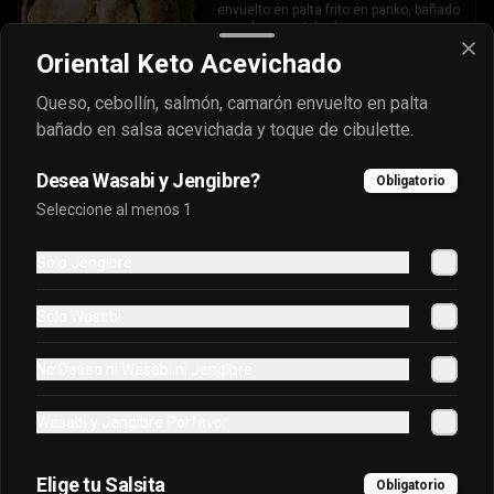
envuelto en palta frito en panko, bañado 
en salsa acevichada.
Oriental Keto Acevichado
$7.400
Queso, cebollín, salmón, camarón envuelto en palta
bañado en salsa acevichada y toque de cibulette.
Oriental Tuna Acevichado
Desea Wasabi y Jengibre?
Obligatorio
Camaron Furai, palta, queso, cebollin 
Seleccione al menos 1
envuelto en atun y bañado en salsa 
acevichada.
Solo Jengibre
$7.100
Solo Wasabi
Osaka Oriental
No Deseo ni Wasabi ni Jengibre
- Atun real, palta, salmon, cebollin 
envuelto en palta bañado en salsa 
Wasabi y Jengibre Porfavor
acevichada, coronado con masago.
Elige tu Salsita
$7.800
Obligatorio