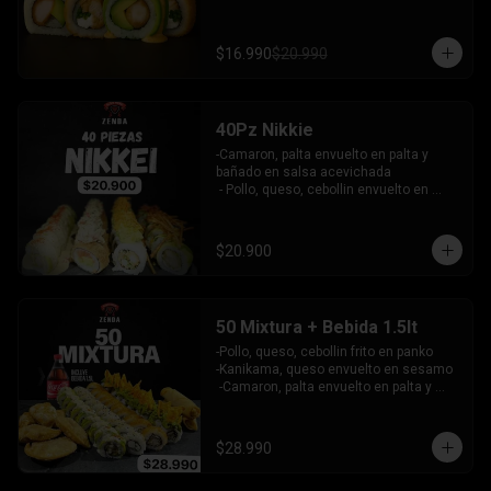
palta bañado en salsa acevichada - 
pollo furai, palta envuelto en queso y 
bañado en salsa de maracuya

$16.990
$20.990
INCLUYE: 3 SALSAS - 2 PALITOS
40Pz Nikkie
-Camaron, palta envuelto en palta y 
bañado en salsa acevichada

 - Pollo, queso, cebollin envuelto en 
palta y coronado con wantanes fritos

 - Surimi Furai, cebollin cubierto de 
guacamole y wantanes fritos

$20.900
 - Salmon, palta envuelto en nori frito en 
panko, cubierto de tartar crab.

INCLUYE: 3 SALSAS - 2 PALITOS
50 Mixtura + Bebida 1.5lt
-Pollo, queso, cebollin frito en panko

-Kanikama, queso envuelto en sesamo

 -Camaron, palta envuelto en palta y 
bañado en salsa acevichada

 -Surimi furai, cebollin cubierto de 
guacamole y nachos crocantes

$28.990
 - 5 arrollado primavera -  5 Gyosas 
Crocantes.
