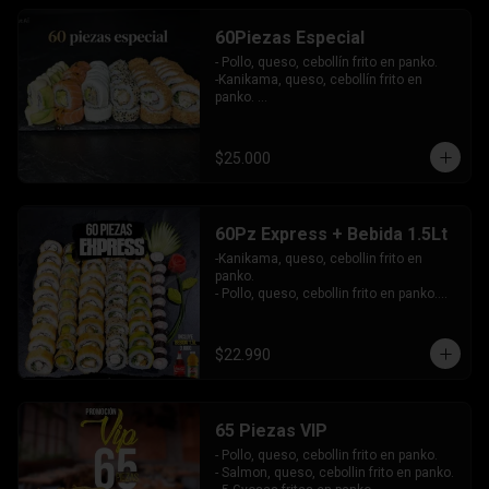
-Atun, queso, cebollin envuelto en 
masago.

60Piezas Especial
-Pollo, palta envuelto en queso, bañado 
en salsa maracuya.

- Pollo, queso, cebollín frito en panko.

INCLUYE: 4SALSAS - 3 PALITOS.
-Kanikama, queso, cebollín frito en 
panko. 

-Pollo, queso, cebollín envuelto en 
sesamo.

-Champiñon furai, palta envuelto en 
$25.000
queso.

-Palta, queso, cebollín envuelto en 
salmon, bañado en salsa de maracuya.

-Camarón, queso, cebollín envuelto en 
60Pz Express + Bebida 1.5Lt
palta y bañado en salsa de acevichada . 

-Kanikama, queso, cebollin frito en 
Incluye: 4 Salsas - 4 Palitos
panko.

- Pollo, queso, cebollin frito en panko.

- Hosomaki de palta frito en panko.

-Pollo, queso, cebollin envuelto en palta.

-Kanikama, queso, cebollin envuelto en 
$22.990
sesamo.

- Hosomaki de kanikama.

INCLUYE:  4 SALSAS - 3PALITOS
65 Piezas VIP
- Pollo, queso, cebollin frito en panko.

- Salmon, queso, cebollin frito en panko.
