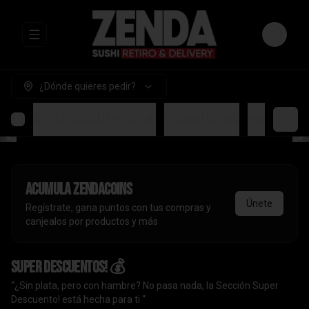
Abrir menu de navegación
Login
¿Dónde quieres pedir?
SUPER DESCUENTOS! 💰
PROMO LOCAL
Handrolls
A
Acumula
ZendaCoins
Únete
Regístrate, gana puntos con tus compras y
canjealos por productos y más
SUPER DESCUENTOS! 💰
“¿Sin plata, pero con hambre? No pasa nada, la Sección Super
Descuento! está hecha para ti “