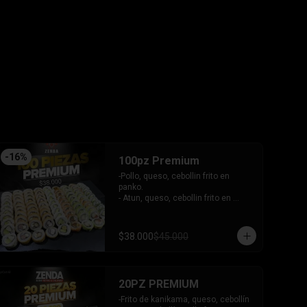
tari gratinado.

+ 2 arrollado primavera.

INCLUYE: 3 salsas - 2 palitos.
-
16
%
100pz Premium
-Pollo, queso, cebollin frito en 
panko.

- Atun, queso, cebollin frito en 
panko.

- Camaron, queso, cebollin frito en 
panko.

$38.000
$45.000
- Choclito, palta envuelto en queso.

- Salmon, queso, cebollin envuelto 
en salmon gratinado.

- Camaron, queso, cebollin envuelto 
20PZ PREMIUM
en palta.

- Camaron, queso, salmon envuelto 
-Frito de kanikama, queso, cebollín
