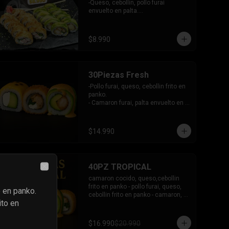
en plaqueta mixta (Salmon, palta)

-Queso, cebollín, pollo furai 
- Palmito, queso envuelto en 
envuelto en palta.

cibullette.

INCLUYE: 2 SALSAS - 1 PALITOS
- Pollo, queso, palta envuelto en 
sesamo.

$8.990
- Pepino, palta envuelto en nori.

INCLUYE: 6 salsas - 5 palitos
30Piezas Fresh
-Pollo furai, queso, cebollin frito en 
panko.

- Camaron furai, palta envuelto en 
palta bañado en salsa acevichada.

- Palta, queso, pepino envuelto en 
queso y mango, bañado en salsa 
$14.990
de maracuya.

-INCLUYE: 3 SALSAS -2 PALITOS
-
19
%
40PZ TROPICAL
Close
camaron cocido, queso,cebollin 
frito en panko - pollo furai, queso, 
o en panko.
cebollin frito en panko - camaron, 
ito en
palta envuelto en palta bañado en 
salsa acevichada - pollo furai, palta 
envuelto en queso y bañado en 
$16.990
$20.990
salsa de maracuya
