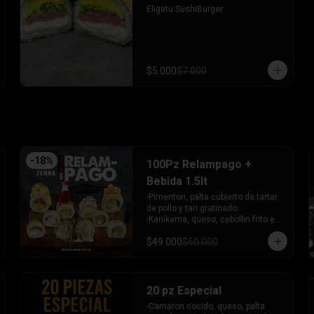
- Pimentón, queso y almendra frito 
Eligetu SushiBurger
en Panko.

INCLUYE - 4SALSAS - 3 PALITOS
$5.000
$7.000
-
18
%
100Pz Relampago +
Bebida 1.5lt
-Pimenton, palta cubierto de tartar 
de pollo y tari gratinado.

-Kanikama, queso, cebollin frito en 
panko.

$49.000
$60.000
-Pollo, queso, cebollin frito en 
panko.

-Pollo, palta env en queso y bañado 
en salsa de maracuya.

-Camaron, queso, cebollin, Salmon 
20 pz Especial
furai envuelto en palta frito en 
-Camaron cocido, queso, palta 
panko y bañado en salsa 