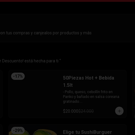
con tus compras y canjealos por productos y más
 Descuento! está hecha para ti “
-
17
%
50Piezas Hot + Bebida
1.5lt
- Pollo, queso, cebollín frito en 
Panko y bañado en salsa coreana 
gratinado.

- Camaron, queso, cebollín frito en 
$20.000
$24.000
Panko.

- Pollo, queso, palta frito en Panko y 
bañado en salsa tari.

- Salmón, queso, cebollín frito en 
-
29
%
Panko.

Elige tu SushiBurguer