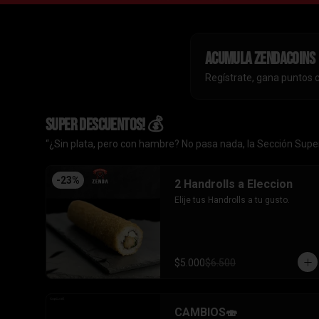
Acumula
ZendaCoins
Regístrate, gana puntos 
SUPER DESCUENTOS! 💰
“¿Sin plata, pero con hambre? No pasa nada, la Sección Super
-
23
%
2 Handrolls a Eleccion
Elije tus Handrolls a tu gusto.
$5.000
$6.500
CAMBIOS🍣