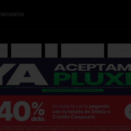
FRECUENTES
olls
Acompañantes
Gohan
Orientales - sin arroz
Sushiburgu