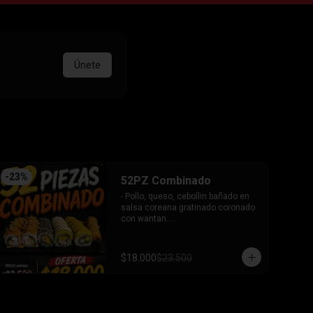
Únete
-
23
%
52PZ Combinado
- Pollo, queso, cebollin bañado en 
salsa coreana gratinado coronado 
con wantan.

- Pollo, queso, cebollin bañado en 
salsa coreana gratinado coronado 
con wantan.

$18.000
$23.500
-kanikama, palta envuelto en 
sesamo.

-camaron, palta envuelto en palta 
bañado en salsa acevichada.

-camaron, palta bañado en salsa 