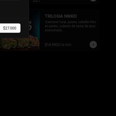
-
21
%
TRILOGIA NIKKEI
-Camaron furai, queso, cebollin frito 
en panko, cubierto de tartar de atun 
$27.000
acevichado.

-Palta, queso, cebollin envuelto en 
palta coronado de tartar de salmon 
acevichado.

$14.990
$18.990
-Pollo, queso, cebollin envuelto en 
palta, bañado en salsa tari y 
coronado con wantanes hilos.

INCLUYE: 2 Salsas - 2 palitos