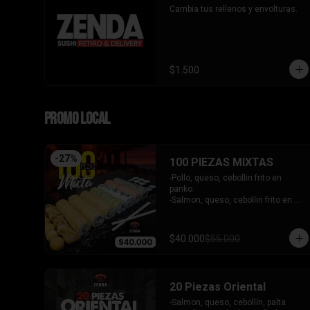
Cambia tus rellenos y envolturas.
$1.500
PROMO LOCAL
-
27
%
100 PIEZAS MIXTAS
-Pollo, queso, cebollin frito en 
panko.

-Salmon, queso, cebollin frito en 
panko.

-Pimenton, queso, cebollin frito en 
panko.

$40.000
$55.000
-Kanikama, palta envuelto en 
queso.

-Camaron furai, queso, cebollin 
envuelto en palta.

20 Piezas Oriental
-Champiñon furai, queso, envuelto 
en sesamo y ciboulette.

-Salmon, queso, cebollín, palta 