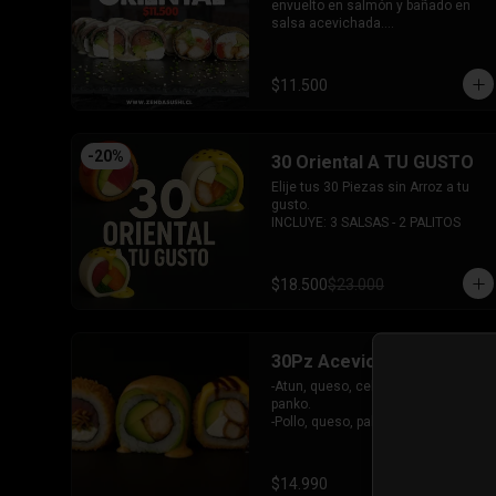
-Palta, queso, cebollin envuelto en 
envuelto en salmón y bañado en 
salmon.

salsa acevichada.

-Hosomaki de kanikama.

-Pollo, queso, pimentón, palta frito 
-Hosomaki de palta.

en panko.

- 5 Gyosas fritas + 5 bolitas de 
INCLUYE: 2 SALSAS - 1 PALITOS
$11.500
queso.

INCLUYE: 6 SALSAS - 5 PALITOS
-
20
%
30 Oriental A TU GUSTO
Elije tus 30 Piezas sin Arroz a tu 
gusto.

INCLUYE: 3 SALSAS - 2 PALITOS
$18.500
$23.000
30Pz Acevichado
-Atun, queso, cebollin frito en 
panko.

-Pollo, queso, palta frito en panko, 
bañado en salsa Tari y dulce.

- Camaron Furai, palta envuelto en 
palta, bañado en salsa acevichada.

$14.990
INCLUYE: 3 SALSAS - 2 PALITOS