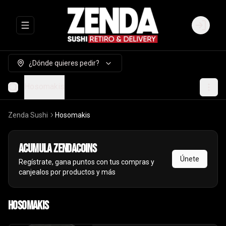
Abrir menu de navegación
Login
¿Dónde quieres pedir?
Hosomakis
Zenda Sushi
Hosomakis
Acumula
ZendaCoins
Únete
Regístrate, gana puntos con tus compras y
canjealos por productos y más
Hosomakis